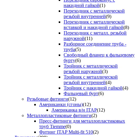
накидной гайкой
(1)
Переходник с металлической
резьбой внутренней
(9)
Переходник с металлической
вставкой и накидной гайкой
(8)
Переходник с металл. резьбой
наружной
(11)
Разборное соединение труба -
труба
(5)
Свободный фланец к фальцевому
бурту
(6)
Тройник с металлической
резьбой наружной
(3)
Тройник с металлической
резьбой внутренней
(4)
Тройник с накидной гайкой
(4)
Фальцевый бурт
(6)
Резьбовые фитинги
(12)
Американки (сгоны)
(12)
Американка в/н ITAP
(12)
Металлопластиковые фитинги
(2)
Пресс-фитинги для металлопластиковых
труб Tiemme
(0)
Фитинг ITAP Multi-fit 510
(2)