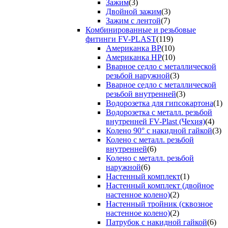
Зажим
(3)
Двойной зажим
(3)
Зажим с лентой
(7)
Комбинированные и резьбовые
фитинги FV-PLAST
(119)
Американка ВР
(10)
Американка НР
(10)
Вварное седло с металлической
резьбой наружной
(3)
Вварное седло с металлической
резьбой внутренней
(3)
Водорозетка для гипсокартона
(1)
Водорозетка с металл. резьбой
внутренней FV-Plast (Чехия)
(4)
Колено 90° с накидной гайкой
(3)
Колено с металл. резьбой
внутренней
(6)
Колено с металл. резьбой
наружной
(6)
Настенный комплект
(1)
Настенный комплект (двойное
настенное колено)
(2)
Настенный тройник (сквозное
настенное колено)
(2)
Патрубок с накидной гайкой
(6)