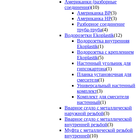
Американки (разборные
соединения)
(10)
Американка ВР
(3)
Американка НР
(3)
Разборное соединение
труба-труба
(4)
Водорозетки Ekoplastik
(12)
Водорозетка внутренняя
Ekoplastik
(1)
Водорозетка с креплением
Ekoplastik
(5)
Настенный угольник для
гипсокартона
(1)
Планка установочная для
смесителя
(1)
Универсальный настенный
комплект
(3)
Комплект для смесителя
настенный
(1)
Вварное седло с металлической
наружной резьбой
(3)
Вварное седло с металлической
внутренней резьбой
(3)
Муфта с металлической резьбой
внутренней
(10)