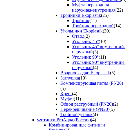
Муфта переходная
наружная-внутренняя
(22)
Тройники Ekoplastik
(25)
Тройник
(11)
Тройник переходной
(14)
Угольники Ekoplastik
(30)
Отвод
(2)
Угольник 45°
(10)
Угольник 45° внутренний-
наружный
(3)
Угольник 90°
(11)
Угольник 90° внутренний-
наружный
(4)
Вварное седло Ekoplastik
(5)
Заглушка
(10)
Компенсирующая петля (PN20)
(5)
Крест
(4)
Муфта
(11)
Обвод раструбный (PN20)
(2)
Перекрещивание (PN20)
(5)
Тройной уголок
(4)
Фитинги ProAqua (Россия)
(4)
Комбинированные фитинги