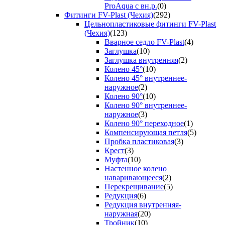
ProAqua с вн.р.
(0)
Фитинги FV-Plast (Чехия)
(292)
Цельнопластиковые фитинги FV-Plast
(Чехия)
(123)
Вварное седло FV-Plast
(4)
Заглушка
(10)
Заглушка внутренняя
(2)
Колено 45°
(10)
Колено 45° внутреннее-
наружное
(2)
Колено 90°
(10)
Колено 90° внутреннее-
наружное
(3)
Колено 90° переходное
(1)
Компенсирующая петля
(5)
Пробка пластиковая
(3)
Крест
(3)
Муфта
(10)
Настенное колено
наваривающееся
(2)
Перекрещивание
(5)
Редукция
(6)
Редукция внутренняя-
наружная
(20)
Тройник
(10)