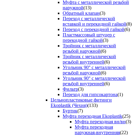
Муфта с металлической резьбой
наружной
(13)
Обратный клапан
(3)
Переход с металлической
вставкой и перекидной гайкой
(8)
Переход с перекидной гайкой
(6)
Пластмассовый штуцер с
перекидной гайкой
(3)
Тройник с металлической
резьбой наружной
(6)
Тройник с металлической
резьбой внутренней
(6)
Угольник 90° с металлической
резьбой наружной
(6)
Угольник 90° с металлической
резьбой внутренней
(6)
Фильтр
(3)
Переход для гипсокартона
(1)
Цельнопластиковые фитинги
Ekoplastik (Чехия)
(133)
Буртик
(7)
Муфта переходная Ekoplastik
(25)
Муфта переходная вн/вн
(3)
Муфта переходная
наружная-внутренняя
(22)