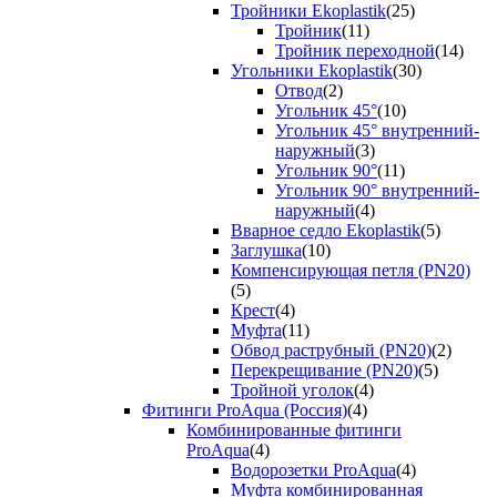
Тройники Ekoplastik
(25)
Тройник
(11)
Тройник переходной
(14)
Угольники Ekoplastik
(30)
Отвод
(2)
Угольник 45°
(10)
Угольник 45° внутренний-
наружный
(3)
Угольник 90°
(11)
Угольник 90° внутренний-
наружный
(4)
Вварное седло Ekoplastik
(5)
Заглушка
(10)
Компенсирующая петля (PN20)
(5)
Крест
(4)
Муфта
(11)
Обвод раструбный (PN20)
(2)
Перекрещивание (PN20)
(5)
Тройной уголок
(4)
Фитинги ProAqua (Россия)
(4)
Комбинированные фитинги
ProAqua
(4)
Водорозетки ProAqua
(4)
Муфта комбинированная