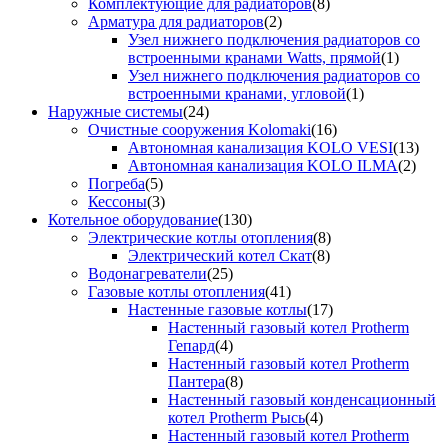
Комплектующие для радиаторов
(8)
Арматура для радиаторов
(2)
Узел нижнего подключения радиаторов со
встроенными кранами Watts, прямой
(1)
Узел нижнего подключения радиаторов со
встроенными кранами, угловой
(1)
Наружные системы
(24)
Очистные сооружения Kolomaki
(16)
Автономная канализация KOLO VESI
(13)
Автономная канализация KOLO ILMA
(2)
Погреба
(5)
Кессоны
(3)
Котельное оборудование
(130)
Электрические котлы отопления
(8)
Электрический котел Скат
(8)
Водонагреватели
(25)
Газовые котлы отопления
(41)
Настенные газовые котлы
(17)
Настенный газовый котел Protherm
Гепард
(4)
Настенный газовый котел Protherm
Пантера
(8)
Настенный газовый конденсационный
котел Protherm Рысь
(4)
Настенный газовый котел Protherm