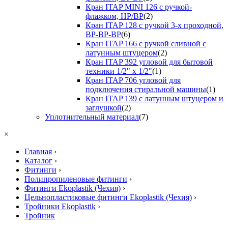
Кран ITAP MINI 126 с ручкой-
флажком, НР/ВР
(2)
Кран ITAP 128 с ручкой 3-х проходной,
ВР-ВР-ВР
(6)
Кран ITAP 166 с ручкой сливной с
латунным штуцером
(2)
Кран ITAP 392 угловой для бытовой
техники 1/2" х 1/2"
(1)
Кран ITAP 706 угловой для
подключения стиральной машины
(1)
Кран ITAP 139 с латунным штуцером и
заглушкой
(2)
Уплотнительный материал
(7)
×
Главная
›
Каталог
›
Фитинги
›
Полипропиленовые фитинги
›
Фитинги Ekoplastik (Чехия)
›
Цельнопластиковые фитинги Ekoplastik (Чехия)
›
Тройники Ekoplastik
›
Тройник