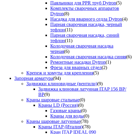
Паяльники для PPR труб Dytron
(5)
Комплекты сварочных аппаратов
Dytron
(8)
Насадка для вварного седла Dytron
(4)
Парная сварочная насадка, черный
тефлон
(11)
Парная сварочная насадка, синий
тефлон
(11)
Колодочная сварочная насадка
черная
(6)
Колодочная сварочная насадка синяя
(6)
Ремонтные насадки Dytron
(1)
Фреза для вварных сёдел
(2)
Крепеж и хомуты для крепления
(5)
Запорная арматура
(94)
Задвижки клиновидные (вентили)
(9)
Задвижка клиновая латунная ITAP 156 ВР/
ВР
(9)
Краны шаровые стальные
(0)
Краны LD (Россия)
(0)
Газовые краны
(0)
Краны для воды
(0)
Краны шаровые латунные
(78)
Краны ITAP (Италия)
(78)
Кран ITAP IDEAL 090