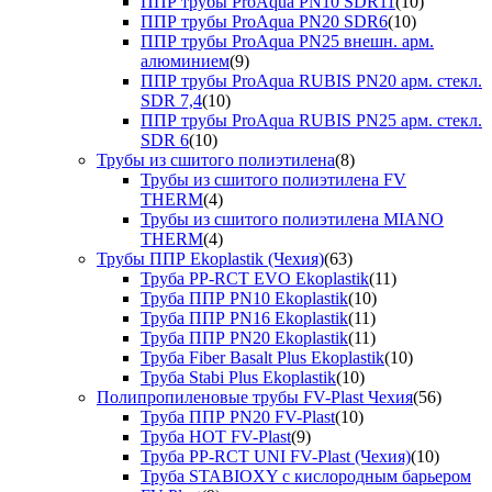
ППР трубы ProAqua PN10 SDR11
(10)
ППР трубы ProAqua PN20 SDR6
(10)
ППР трубы ProAqua PN25 внешн. арм.
алюминием
(9)
ППР трубы ProAqua RUBIS PN20 арм. стекл.
SDR 7,4
(10)
ППР трубы ProAqua RUBIS PN25 арм. стекл.
SDR 6
(10)
Трубы из сшитого полиэтилена
(8)
Трубы из сшитого полиэтилена FV
THERM
(4)
Трубы из сшитого полиэтилена MIANO
THERM
(4)
Трубы ППР Ekoplastik (Чехия)
(63)
Труба PP-RCT EVO Ekoplastik
(11)
Труба ППР PN10 Ekoplastik
(10)
Труба ППР PN16 Ekoplastik
(11)
Труба ППР PN20 Ekoplastik
(11)
Труба Fiber Basalt Plus Ekoplastik
(10)
Труба Stabi Plus Ekoplastik
(10)
Полипропиленовые трубы FV-Plast Чехия
(56)
Труба ППР PN20 FV-Plast
(10)
Труба HOT FV-Plast
(9)
Труба PP-RCT UNI FV-Plast (Чехия)
(10)
Труба STABIOXY с кислородным барьером