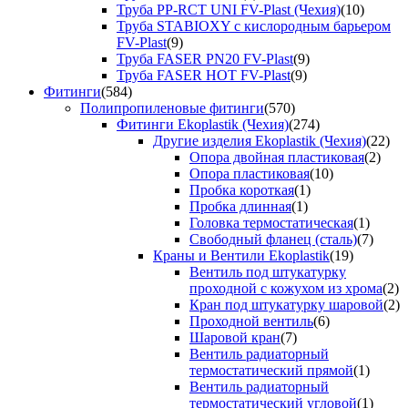
Труба PP-RCT UNI FV-Plast (Чехия)
(10)
Труба STABIOXY с кислородным барьером
FV-Plast
(9)
Труба FASER PN20 FV-Plast
(9)
Труба FASER HOT FV-Plast
(9)
Фитинги
(584)
Полипропиленовые фитинги
(570)
Фитинги Ekoplastik (Чехия)
(274)
Другие изделия Ekoplastik (Чехия)
(22)
Опора двойная пластиковая
(2)
Опора пластиковая
(10)
Пробка короткая
(1)
Пробка длинная
(1)
Головка термостатическая
(1)
Свободный фланец (сталь)
(7)
Краны и Вентили Ekoplastik
(19)
Вентиль под штукатурку
проходной с кожухом из хрома
(2)
Кран под штукатурку шаровой
(2)
Проходной вентиль
(6)
Шаровой кран
(7)
Вентиль радиаторный
термостатический прямой
(1)
Вентиль радиаторный
термостатический угловой
(1)