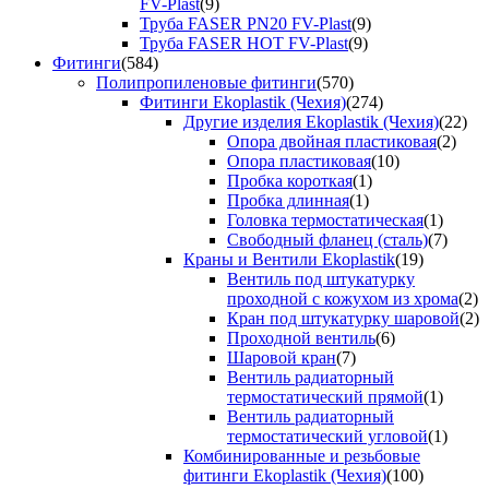
FV-Plast
(9)
Труба FASER PN20 FV-Plast
(9)
Труба FASER HOT FV-Plast
(9)
Фитинги
(584)
Полипропиленовые фитинги
(570)
Фитинги Ekoplastik (Чехия)
(274)
Другие изделия Ekoplastik (Чехия)
(22)
Опора двойная пластиковая
(2)
Опора пластиковая
(10)
Пробка короткая
(1)
Пробка длинная
(1)
Головка термостатическая
(1)
Свободный фланец (сталь)
(7)
Краны и Вентили Ekoplastik
(19)
Вентиль под штукатурку
проходной с кожухом из хрома
(2)
Кран под штукатурку шаровой
(2)
Проходной вентиль
(6)
Шаровой кран
(7)
Вентиль радиаторный
термостатический прямой
(1)
Вентиль радиаторный
термостатический угловой
(1)
Комбинированные и резьбовые
фитинги Ekoplastik (Чехия)
(100)