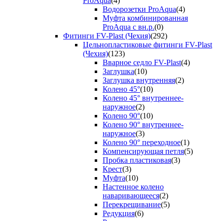
ProAqua
(4)
Водорозетки ProAqua
(4)
Муфта комбинированная
ProAqua с вн.р.
(0)
Фитинги FV-Plast (Чехия)
(292)
Цельнопластиковые фитинги FV-Plast
(Чехия)
(123)
Вварное седло FV-Plast
(4)
Заглушка
(10)
Заглушка внутренняя
(2)
Колено 45°
(10)
Колено 45° внутреннее-
наружное
(2)
Колено 90°
(10)
Колено 90° внутреннее-
наружное
(3)
Колено 90° переходное
(1)
Компенсирующая петля
(5)
Пробка пластиковая
(3)
Крест
(3)
Муфта
(10)
Настенное колено
наваривающееся
(2)
Перекрещивание
(5)
Редукция
(6)