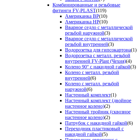
Комбинированные и резьбовые
фитинги FV-PLAST
(119)
Американка ВР
(10)
Американка НР
(10)
Вварное седло с металлической
резьбой наружной
(3)
Вварное седло с металлической
резьбой внутренней
(3)
Водорозетка для гипсокартона
(1)
Водорозетка с металл. резьбой
внутренней FV-Plast (Чехия)
(4)
Колено 90° с накидной гайкой
(3)
Колено с металл. резьбой
внутренней
(6)
Колено с металл. резьбой
наружной
(6)
Настенный комплект
(1)
Настенный комплект (двойное
настенное колено)
(2)
Настенный тройник (сквозное
настенное колено)
(2)
Патрубок с накидной гайкой
(6)
Переходник пластиковый с
накидной гайкой
(5)
Переходник евроконус с