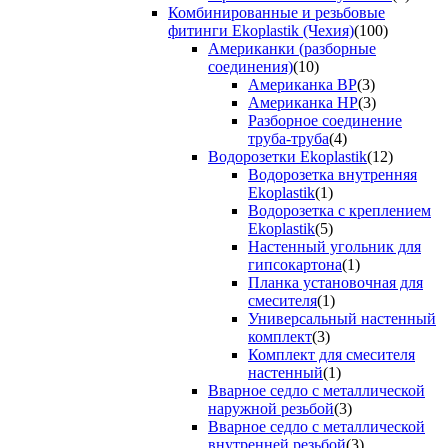
Комбинированные и резьбовые
фитинги Ekoplastik (Чехия)
(100)
Американки (разборные
соединения)
(10)
Американка ВР
(3)
Американка НР
(3)
Разборное соединение
труба-труба
(4)
Водорозетки Ekoplastik
(12)
Водорозетка внутренняя
Ekoplastik
(1)
Водорозетка с креплением
Ekoplastik
(5)
Настенный угольник для
гипсокартона
(1)
Планка установочная для
смесителя
(1)
Универсальный настенный
комплект
(3)
Комплект для смесителя
настенный
(1)
Вварное седло с металлической
наружной резьбой
(3)
Вварное седло с металлической
внутренней резьбой
(3)