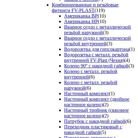
Комбинированные и резьбовые
фитинги FV-PLAST
(119)
Американка ВР
(10)
Американка НР
(10)
Вварное седло с металлической
резьбой наружной
(3)
Вварное седло с металлической
резьбой внутренней
(3)
Водорозетка для гипсокартона
(1)
Водорозетка с металл. резьбой
внутренней FV-Plast (Чехия)
(4)
Колено 90° с накидной гайкой
(3)
Колено с металл. резьбой
внутренней
(6)
Колено с металл. резьбой
наружной
(6)
Настенный комплект
(1)
Настенный комплект (двойное
настенное колено)
(2)
Настенный тройник (сквозное
настенное колено)
(2)
Патрубок с накидной гайкой
(6)
Переходник пластиковый с
накидной гайкой
(5)
Переходник евроконус с