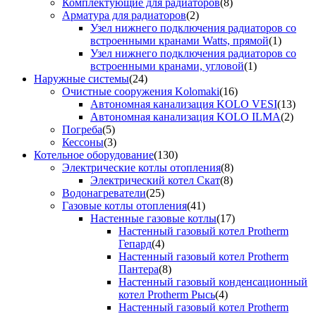
Комплектующие для радиаторов
(8)
Арматура для радиаторов
(2)
Узел нижнего подключения радиаторов со
встроенными кранами Watts, прямой
(1)
Узел нижнего подключения радиаторов со
встроенными кранами, угловой
(1)
Наружные системы
(24)
Очистные сооружения Kolomaki
(16)
Автономная канализация KOLO VESI
(13)
Автономная канализация KOLO ILMA
(2)
Погреба
(5)
Кессоны
(3)
Котельное оборудование
(130)
Электрические котлы отопления
(8)
Электрический котел Скат
(8)
Водонагреватели
(25)
Газовые котлы отопления
(41)
Настенные газовые котлы
(17)
Настенный газовый котел Protherm
Гепард
(4)
Настенный газовый котел Protherm
Пантера
(8)
Настенный газовый конденсационный
котел Protherm Рысь
(4)
Настенный газовый котел Protherm