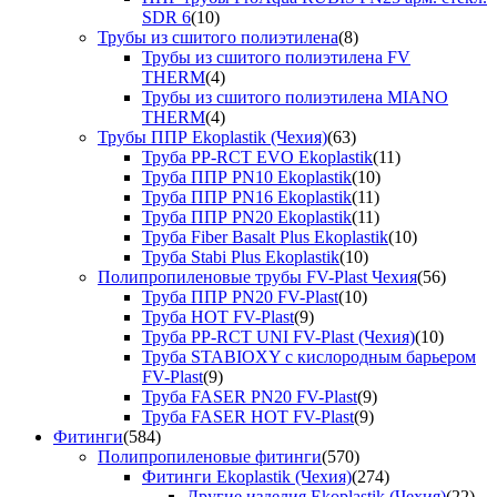
SDR 6
(10)
Трубы из сшитого полиэтилена
(8)
Трубы из сшитого полиэтилена FV
THERM
(4)
Трубы из сшитого полиэтилена MIANO
THERM
(4)
Трубы ППР Ekoplastik (Чехия)
(63)
Труба PP-RCT EVO Ekoplastik
(11)
Труба ППР PN10 Ekoplastik
(10)
Труба ППР PN16 Ekoplastik
(11)
Труба ППР PN20 Ekoplastik
(11)
Труба Fiber Basalt Plus Ekoplastik
(10)
Труба Stabi Plus Ekoplastik
(10)
Полипропиленовые трубы FV-Plast Чехия
(56)
Труба ППР PN20 FV-Plast
(10)
Труба HOT FV-Plast
(9)
Труба PP-RCT UNI FV-Plast (Чехия)
(10)
Труба STABIOXY с кислородным барьером
FV-Plast
(9)
Труба FASER PN20 FV-Plast
(9)
Труба FASER HOT FV-Plast
(9)
Фитинги
(584)
Полипропиленовые фитинги
(570)
Фитинги Ekoplastik (Чехия)
(274)
Другие изделия Ekoplastik (Чехия)
(22)