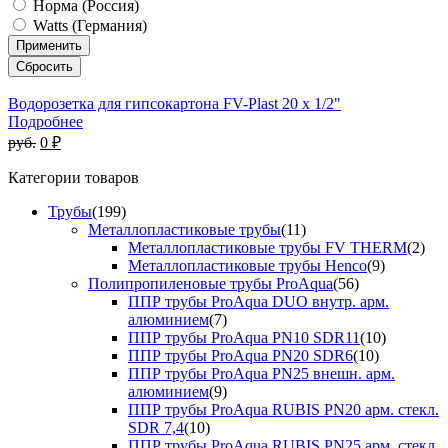
Норма (Россия)
Watts (Германия)
Водорозетка для гипсокартона FV-Plast 20 x 1/2"
Подробнее
руб.
0 ₽
Категории товаров
Трубы
(199)
Металлопластиковые трубы
(11)
Металлопластиковые трубы FV THERM
(2)
Металлопластиковые трубы Henco
(9)
Полипропиленовые трубы ProAqua
(56)
ППР трубы ProAqua DUO внутр. арм.
алюминием
(7)
ППР трубы ProAqua PN10 SDR11
(10)
ППР трубы ProAqua PN20 SDR6
(10)
ППР трубы ProAqua PN25 внешн. арм.
алюминием
(9)
ППР трубы ProAqua RUBIS PN20 арм. стекл.
SDR 7,4
(10)
ППР трубы ProAqua RUBIS PN25 арм. стекл.