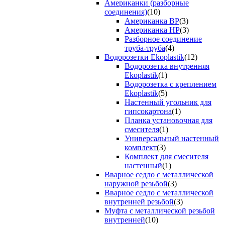
Американки (разборные
соединения)
(10)
Американка ВР
(3)
Американка НР
(3)
Разборное соединение
труба-труба
(4)
Водорозетки Ekoplastik
(12)
Водорозетка внутренняя
Ekoplastik
(1)
Водорозетка с креплением
Ekoplastik
(5)
Настенный угольник для
гипсокартона
(1)
Планка установочная для
смесителя
(1)
Универсальный настенный
комплект
(3)
Комплект для смесителя
настенный
(1)
Вварное седло с металлической
наружной резьбой
(3)
Вварное седло с металлической
внутренней резьбой
(3)
Муфта с металлической резьбой
внутренней
(10)