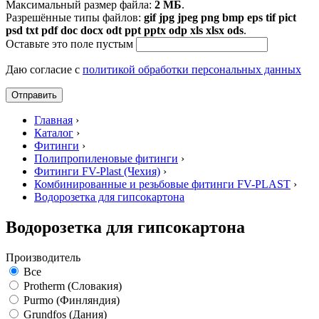
Максимальный размер файла:
2 МБ
.
Разрешённые типы файлов:
gif jpg jpeg png bmp eps tif pict
psd txt pdf doc docx odt ppt pptx odp xls xlsx ods
.
Оставьте это поле пустым
Даю согласие с
политикой обработки персональных данных
Главная
›
Каталог
›
Фитинги
›
Полипропиленовые фитинги
›
Фитинги FV-Plast (Чехия)
›
Комбинированные и резьбовые фитинги FV-PLAST
›
Водорозетка для гипсокартона
Водорозетка для гипсокартона
Производитель
Все
Protherm (Словакия)
Purmo (Финляндия)
Grundfos (Дания)