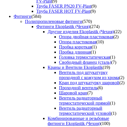
FV-Plast
(9)
Труба FASER PN20 FV-Plast
(9)
Труба FASER HOT FV-Plast
(9)
Фитинги
(584)
Полипропиленовые фитинги
(570)
Фитинги Ekoplastik (Чехия)
(274)
Другие изделия Ekoplastik (Чехия)
(22)
Опора двойная пластиковая
(2)
Опора пластиковая
(10)
Пробка короткая
(1)
Пробка длинная
(1)
Головка термостатическая
(1)
Свободный фланец (сталь)
(7)
Краны и Вентили Ekoplastik
(19)
Вентиль под штукатурку
проходной с кожухом из хрома
(2)
Кран под штукатурку шаровой
(2)
Проходной вентиль
(6)
Шаровой кран
(7)
Вентиль радиаторный
термостатический прямой
(1)
Вентиль радиаторный
термостатический угловой
(1)
Комбинированные и резьбовые
фитинги Ekoplastik (Чехия)
(100)