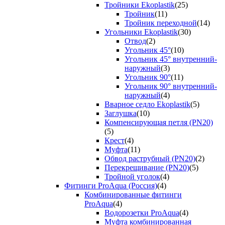
Тройники Ekoplastik
(25)
Тройник
(11)
Тройник переходной
(14)
Угольники Ekoplastik
(30)
Отвод
(2)
Угольник 45°
(10)
Угольник 45° внутренний-
наружный
(3)
Угольник 90°
(11)
Угольник 90° внутренний-
наружный
(4)
Вварное седло Ekoplastik
(5)
Заглушка
(10)
Компенсирующая петля (PN20)
(5)
Крест
(4)
Муфта
(11)
Обвод раструбный (PN20)
(2)
Перекрещивание (PN20)
(5)
Тройной уголок
(4)
Фитинги ProAqua (Россия)
(4)
Комбинированные фитинги
ProAqua
(4)
Водорозетки ProAqua
(4)
Муфта комбинированная