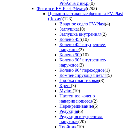
ProAqua с вн.р.
(0)
Фитинги FV-Plast (Чехия)
(292)
Цельнопластиковые фитинги FV-Plast
(Чехия)
(123)
Вварное седло FV-Plast
(4)
Заглушка
(10)
Заглушка внутренняя
(2)
Колено 45°
(10)
Колено 45° внутреннее-
наружное
(2)
Колено 90°
(10)
Колено 90° внутреннее-
наружное
(3)
Колено 90° переходное
(1)
Компенсирующая петля
(5)
Пробка пластиковая
(3)
Крест
(3)
Муфта
(10)
Настенное колено
наваривающееся
(2)
Перекрещивание
(5)
Редукция
(6)
Редукция внутренняя-
наружная
(20)
Тройник
(10)