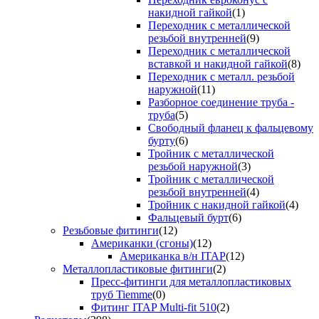
накидной гайкой
(1)
Переходник с металлической
резьбой внутренней
(9)
Переходник с металлической
вставкой и накидной гайкой
(8)
Переходник с металл. резьбой
наружной
(11)
Разборное соединение труба -
труба
(5)
Свободный фланец к фальцевому
бурту
(6)
Тройник с металлической
резьбой наружной
(3)
Тройник с металлической
резьбой внутренней
(4)
Тройник с накидной гайкой
(4)
Фальцевый бурт
(6)
Резьбовые фитинги
(12)
Американки (сгоны)
(12)
Американка в/н ITAP
(12)
Металлопластиковые фитинги
(2)
Пресс-фитинги для металлопластиковых
труб Tiemme
(0)
Фитинг ITAP Multi-fit 510
(2)