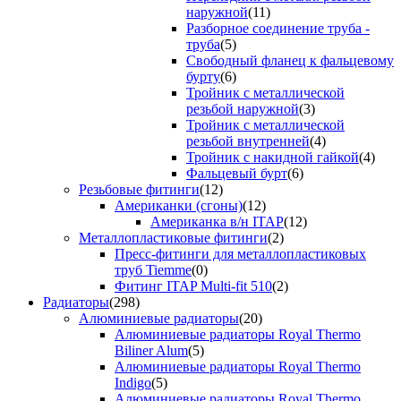
наружной
(11)
Разборное соединение труба -
труба
(5)
Свободный фланец к фальцевому
бурту
(6)
Тройник с металлической
резьбой наружной
(3)
Тройник с металлической
резьбой внутренней
(4)
Тройник с накидной гайкой
(4)
Фальцевый бурт
(6)
Резьбовые фитинги
(12)
Американки (сгоны)
(12)
Американка в/н ITAP
(12)
Металлопластиковые фитинги
(2)
Пресс-фитинги для металлопластиковых
труб Tiemme
(0)
Фитинг ITAP Multi-fit 510
(2)
Радиаторы
(298)
Алюминиевые радиаторы
(20)
Алюминиевые радиаторы Royal Thermo
Biliner Alum
(5)
Алюминиевые радиаторы Royal Thermo
Indigo
(5)
Алюминиевые радиаторы Royal Thermo