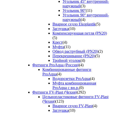
Угольник 45° внутренний-
наружный
(3)
Угольник 90°
(11)
Угольник 90° внутренний-
наружный
(4)
Вварное седло Ekoplastik
(5)
Заглушка
(10)
Компенсирующая петля (PN20)
(5)
Крест
(4)
Муфта
(11)
Обвод раструбный (PN20)
(2)
Перекрещивание (PN20)
(5)
Тройной уголок
(4)
Фитинги ProAqua (Россия)
(4)
Комбинированные фитинги
ProAqua
(4)
Водорозетки ProAqua
(4)
Муфта комбинированная
ProAqua с вн.р.
(0)
Фитинги FV-Plast (Чехия)
(292)
Цельнопластиковые фитинги FV-Plast
(Чехия)
(123)
Вварное седло FV-Plast
(4)
Заглушка
(10)