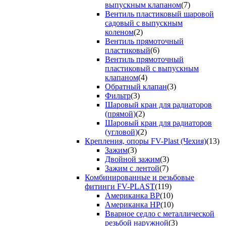
выпускным клапаном
(7)
Вентиль пластиковый шаровой
садовый с выпускным
коленом
(2)
Вентиль прямоточный
пластиковый
(6)
Вентиль прямоточный
пластиковый с выпускным
клапаном
(4)
Обратный клапан
(3)
Фильтр
(3)
Шаровый кран для радиаторов
(прямой)
(2)
Шаровый кран для радиаторов
(угловой)
(2)
Крепления, опоры FV-Plast (Чехия)
(13)
Зажим
(3)
Двойной зажим
(3)
Зажим с лентой
(7)
Комбинированные и резьбовые
фитинги FV-PLAST
(119)
Американка ВР
(10)
Американка НР
(10)
Вварное седло с металлической
резьбой наружной
(3)