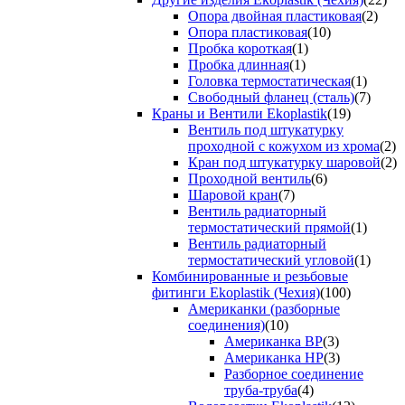
Опора двойная пластиковая
(2)
Опора пластиковая
(10)
Пробка короткая
(1)
Пробка длинная
(1)
Головка термостатическая
(1)
Свободный фланец (сталь)
(7)
Краны и Вентили Ekoplastik
(19)
Вентиль под штукатурку
проходной с кожухом из хрома
(2)
Кран под штукатурку шаровой
(2)
Проходной вентиль
(6)
Шаровой кран
(7)
Вентиль радиаторный
термостатический прямой
(1)
Вентиль радиаторный
термостатический угловой
(1)
Комбинированные и резьбовые
фитинги Ekoplastik (Чехия)
(100)
Американки (разборные
соединения)
(10)
Американка ВР
(3)
Американка НР
(3)
Разборное соединение
труба-труба
(4)