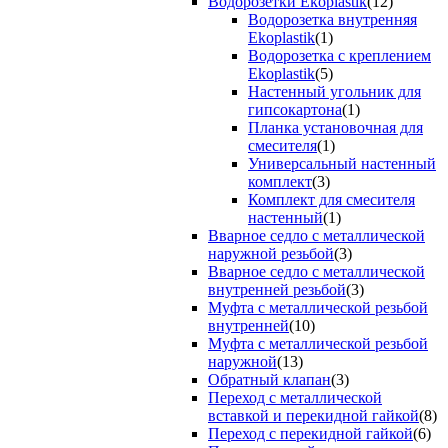
Водорозетки Ekoplastik
(12)
Водорозетка внутренняя
Ekoplastik
(1)
Водорозетка с креплением
Ekoplastik
(5)
Настенный угольник для
гипсокартона
(1)
Планка установочная для
смесителя
(1)
Универсальный настенный
комплект
(3)
Комплект для смесителя
настенный
(1)
Вварное седло с металлической
наружной резьбой
(3)
Вварное седло с металлической
внутренней резьбой
(3)
Муфта с металлической резьбой
внутренней
(10)
Муфта с металлической резьбой
наружной
(13)
Обратный клапан
(3)
Переход с металлической
вставкой и перекидной гайкой
(8)
Переход с перекидной гайкой
(6)