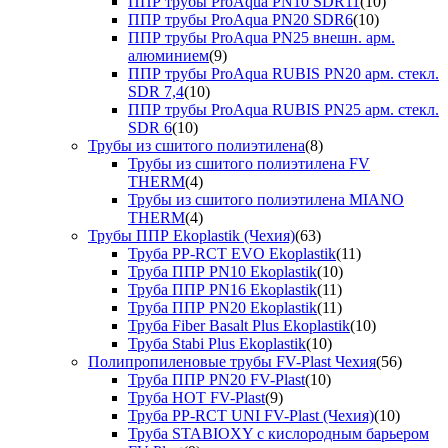
ППР трубы ProAqua PN10 SDR11
(10)
ППР трубы ProAqua PN20 SDR6
(10)
ППР трубы ProAqua PN25 внешн. арм.
алюминием
(9)
ППР трубы ProAqua RUBIS PN20 арм. стекл.
SDR 7,4
(10)
ППР трубы ProAqua RUBIS PN25 арм. стекл.
SDR 6
(10)
Трубы из сшитого полиэтилена
(8)
Трубы из сшитого полиэтилена FV
THERM
(4)
Трубы из сшитого полиэтилена MIANO
THERM
(4)
Трубы ППР Ekoplastik (Чехия)
(63)
Труба PP-RCT EVO Ekoplastik
(11)
Труба ППР PN10 Ekoplastik
(10)
Труба ППР PN16 Ekoplastik
(11)
Труба ППР PN20 Ekoplastik
(11)
Труба Fiber Basalt Plus Ekoplastik
(10)
Труба Stabi Plus Ekoplastik
(10)
Полипропиленовые трубы FV-Plast Чехия
(56)
Труба ППР PN20 FV-Plast
(10)
Труба HOT FV-Plast
(9)
Труба PP-RCT UNI FV-Plast (Чехия)
(10)
Труба STABIOXY с кислородным барьером