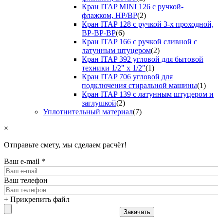
Кран ITAP MINI 126 с ручкой-
флажком, НР/ВР
(2)
Кран ITAP 128 с ручкой 3-х проходной,
ВР-ВР-ВР
(6)
Кран ITAP 166 с ручкой сливной с
латунным штуцером
(2)
Кран ITAP 392 угловой для бытовой
техники 1/2" х 1/2"
(1)
Кран ITAP 706 угловой для
подключения стиральной машины
(1)
Кран ITAP 139 с латунным штуцером и
заглушкой
(2)
Уплотнительный материал
(7)
×
Отправьте смету, мы сделаем расчёт!
Ваш e-mail
*
Ваш телефон
+ Прикрепить файл