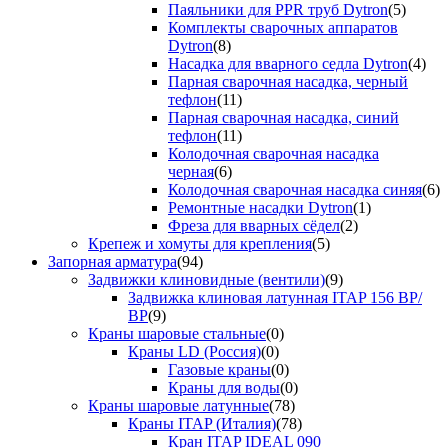
Паяльники для PPR труб Dytron
(5)
Комплекты сварочных аппаратов
Dytron
(8)
Насадка для вварного седла Dytron
(4)
Парная сварочная насадка, черный
тефлон
(11)
Парная сварочная насадка, синий
тефлон
(11)
Колодочная сварочная насадка
черная
(6)
Колодочная сварочная насадка синяя
(6)
Ремонтные насадки Dytron
(1)
Фреза для вварных сёдел
(2)
Крепеж и хомуты для крепления
(5)
Запорная арматура
(94)
Задвижки клиновидные (вентили)
(9)
Задвижка клиновая латунная ITAP 156 ВР/
ВР
(9)
Краны шаровые стальные
(0)
Краны LD (Россия)
(0)
Газовые краны
(0)
Краны для воды
(0)
Краны шаровые латунные
(78)
Краны ITAP (Италия)
(78)
Кран ITAP IDEAL 090