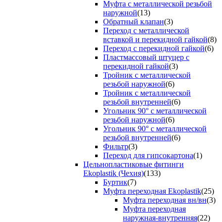
Муфта с металлической резьбой
наружной
(13)
Обратный клапан
(3)
Переход с металлической
вставкой и перекидной гайкой
(8)
Переход с перекидной гайкой
(6)
Пластмассовый штуцер с
перекидной гайкой
(3)
Тройник с металлической
резьбой наружной
(6)
Тройник с металлической
резьбой внутренней
(6)
Угольник 90° с металлической
резьбой наружной
(6)
Угольник 90° с металлической
резьбой внутренней
(6)
Фильтр
(3)
Переход для гипсокартона
(1)
Цельнопластиковые фитинги
Ekoplastik (Чехия)
(133)
Буртик
(7)
Муфта переходная Ekoplastik
(25)
Муфта переходная вн/вн
(3)
Муфта переходная
наружная-внутренняя
(22)