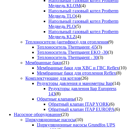
Напольный газовый котел Protherm
Медведь KLOM
(4)
Напольный газовый котел Protherm
Медведь TLO
(4)
Напольный газовый котел Protherm
Медведь PLO
(5)
Напольный газовый котел Protherm
Медведь KLZ
(4)
Теплоносители (антифриз) для отопления
(9)
Теплоноситель Thermagent -65
(3)
Теплоноситель Thermagent EKO -30
(3)
Теплоноситель Thermagent - 30
(3)
Мембранные баки
(21)
Мембранные баки для ХВС и ГВС Reflex
(10)
Мембранные баки для отопления Reflex
(8)
Комплектующие для котлов
(26)
Редукторы давления и манометры Itap
(14)
Редукторы давления Itap Europress
143
(8)
Обратные клапаны
(12)
Обратный клапан ITAP YORK
(6)
Обратный клапан ITAP EUROPA
(6)
Насосное оборудование
(23)
Циркуляционные насосы
(10)
Циркуляционные насосы Grundfos UPS