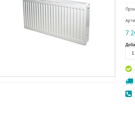
Прои
Арти
7 2