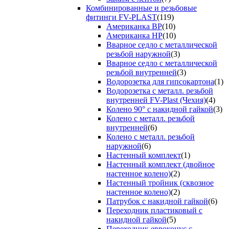
Комбинированные и резьбовые
фитинги FV-PLAST
(119)
Американка ВР
(10)
Американка НР
(10)
Вварное седло с металлической
резьбой наружной
(3)
Вварное седло с металлической
резьбой внутренней
(3)
Водорозетка для гипсокартона
(1)
Водорозетка с металл. резьбой
внутренней FV-Plast (Чехия)
(4)
Колено 90° с накидной гайкой
(3)
Колено с металл. резьбой
внутренней
(6)
Колено с металл. резьбой
наружной
(6)
Настенный комплект
(1)
Настенный комплект (двойное
настенное колено)
(2)
Настенный тройник (сквозное
настенное колено)
(2)
Патрубок с накидной гайкой
(6)
Переходник пластиковый с
накидной гайкой
(5)
Переходник евроконус с