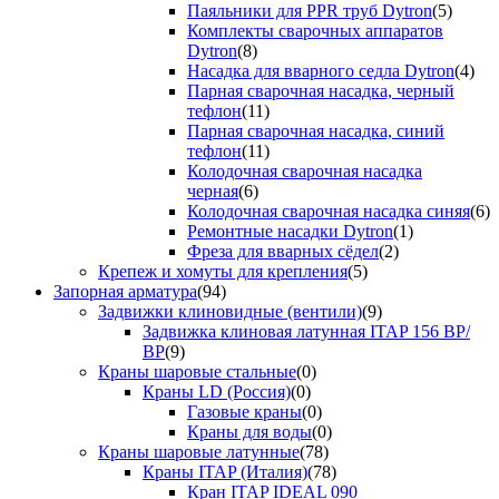
Паяльники для PPR труб Dytron
(5)
Комплекты сварочных аппаратов
Dytron
(8)
Насадка для вварного седла Dytron
(4)
Парная сварочная насадка, черный
тефлон
(11)
Парная сварочная насадка, синий
тефлон
(11)
Колодочная сварочная насадка
черная
(6)
Колодочная сварочная насадка синяя
(6)
Ремонтные насадки Dytron
(1)
Фреза для вварных сёдел
(2)
Крепеж и хомуты для крепления
(5)
Запорная арматура
(94)
Задвижки клиновидные (вентили)
(9)
Задвижка клиновая латунная ITAP 156 ВР/
ВР
(9)
Краны шаровые стальные
(0)
Краны LD (Россия)
(0)
Газовые краны
(0)
Краны для воды
(0)
Краны шаровые латунные
(78)
Краны ITAP (Италия)
(78)
Кран ITAP IDEAL 090