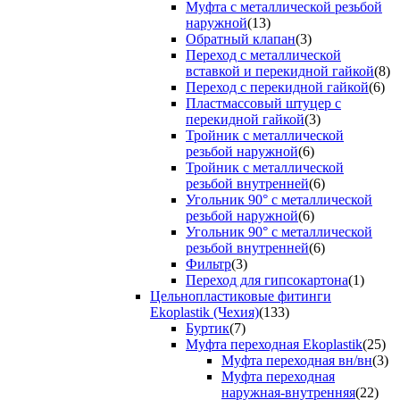
Муфта с металлической резьбой
наружной
(13)
Обратный клапан
(3)
Переход с металлической
вставкой и перекидной гайкой
(8)
Переход с перекидной гайкой
(6)
Пластмассовый штуцер с
перекидной гайкой
(3)
Тройник с металлической
резьбой наружной
(6)
Тройник с металлической
резьбой внутренней
(6)
Угольник 90° с металлической
резьбой наружной
(6)
Угольник 90° с металлической
резьбой внутренней
(6)
Фильтр
(3)
Переход для гипсокартона
(1)
Цельнопластиковые фитинги
Ekoplastik (Чехия)
(133)
Буртик
(7)
Муфта переходная Ekoplastik
(25)
Муфта переходная вн/вн
(3)
Муфта переходная
наружная-внутренняя
(22)