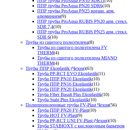
ППР трубы ProAqua PN10 SDR11
(10)
ППР трубы ProAqua PN20 SDR6
(10)
ППР трубы ProAqua PN25 внешн. арм.
алюминием
(9)
ППР трубы ProAqua RUBIS PN20 арм. стекл.
SDR 7,4
(10)
ППР трубы ProAqua RUBIS PN25 арм. стекл.
SDR 6
(10)
Трубы из сшитого полиэтилена
(8)
Трубы из сшитого полиэтилена FV
THERM
(4)
Трубы из сшитого полиэтилена MIANO
THERM
(4)
Трубы ППР Ekoplastik (Чехия)
(63)
Труба PP-RCT EVO Ekoplastik
(11)
Труба ППР PN10 Ekoplastik
(10)
Труба ППР PN16 Ekoplastik
(11)
Труба ППР PN20 Ekoplastik
(11)
Труба Fiber Basalt Plus Ekoplastik
(10)
Труба Stabi Plus Ekoplastik
(10)
Полипропиленовые трубы FV-Plast Чехия
(56)
Труба ППР PN20 FV-Plast
(10)
Труба HOT FV-Plast
(9)
Труба PP-RCT UNI FV-Plast (Чехия)
(10)
Труба STABIOXY с кислородным барьером