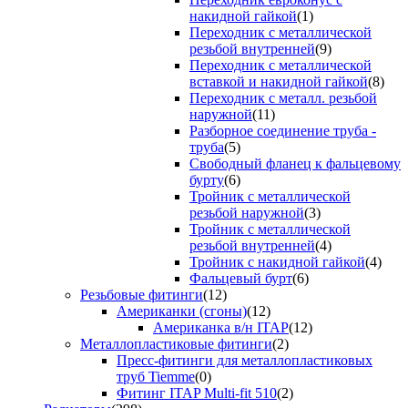
накидной гайкой
(1)
Переходник с металлической
резьбой внутренней
(9)
Переходник с металлической
вставкой и накидной гайкой
(8)
Переходник с металл. резьбой
наружной
(11)
Разборное соединение труба -
труба
(5)
Свободный фланец к фальцевому
бурту
(6)
Тройник с металлической
резьбой наружной
(3)
Тройник с металлической
резьбой внутренней
(4)
Тройник с накидной гайкой
(4)
Фальцевый бурт
(6)
Резьбовые фитинги
(12)
Американки (сгоны)
(12)
Американка в/н ITAP
(12)
Металлопластиковые фитинги
(2)
Пресс-фитинги для металлопластиковых
труб Tiemme
(0)
Фитинг ITAP Multi-fit 510
(2)