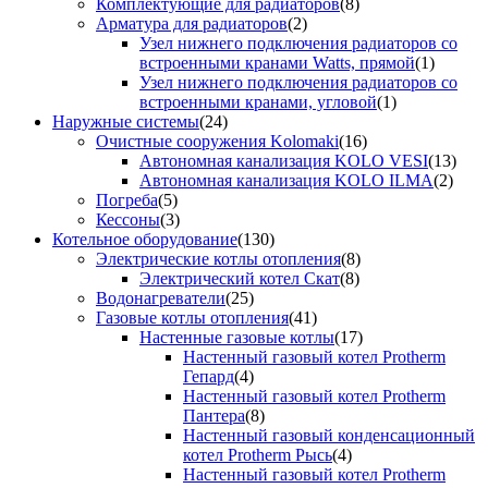
Комплектующие для радиаторов
(8)
Арматура для радиаторов
(2)
Узел нижнего подключения радиаторов со
встроенными кранами Watts, прямой
(1)
Узел нижнего подключения радиаторов со
встроенными кранами, угловой
(1)
Наружные системы
(24)
Очистные сооружения Kolomaki
(16)
Автономная канализация KOLO VESI
(13)
Автономная канализация KOLO ILMA
(2)
Погреба
(5)
Кессоны
(3)
Котельное оборудование
(130)
Электрические котлы отопления
(8)
Электрический котел Скат
(8)
Водонагреватели
(25)
Газовые котлы отопления
(41)
Настенные газовые котлы
(17)
Настенный газовый котел Protherm
Гепард
(4)
Настенный газовый котел Protherm
Пантера
(8)
Настенный газовый конденсационный
котел Protherm Рысь
(4)
Настенный газовый котел Protherm