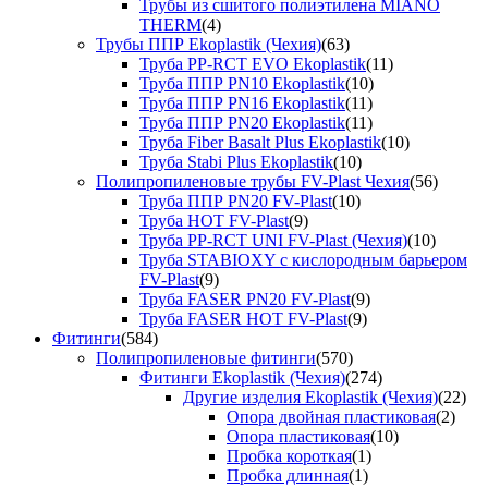
Трубы из сшитого полиэтилена MIANO
THERM
(4)
Трубы ППР Ekoplastik (Чехия)
(63)
Труба PP-RCT EVO Ekoplastik
(11)
Труба ППР PN10 Ekoplastik
(10)
Труба ППР PN16 Ekoplastik
(11)
Труба ППР PN20 Ekoplastik
(11)
Труба Fiber Basalt Plus Ekoplastik
(10)
Труба Stabi Plus Ekoplastik
(10)
Полипропиленовые трубы FV-Plast Чехия
(56)
Труба ППР PN20 FV-Plast
(10)
Труба HOT FV-Plast
(9)
Труба PP-RCT UNI FV-Plast (Чехия)
(10)
Труба STABIOXY с кислородным барьером
FV-Plast
(9)
Труба FASER PN20 FV-Plast
(9)
Труба FASER HOT FV-Plast
(9)
Фитинги
(584)
Полипропиленовые фитинги
(570)
Фитинги Ekoplastik (Чехия)
(274)
Другие изделия Ekoplastik (Чехия)
(22)
Опора двойная пластиковая
(2)
Опора пластиковая
(10)
Пробка короткая
(1)
Пробка длинная
(1)