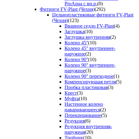
ProAqua с вн.р.
(0)
Фитинги FV-Plast (Чехия)
(292)
Цельнопластиковые фитинги FV-Plast
(Чехия)
(123)
Вварное седло FV-Plast
(4)
Заглушка
(10)
Заглушка внутренняя
(2)
Колено 45°
(10)
Колено 45° внутреннее-
наружное
(2)
Колено 90°
(10)
Колено 90° внутреннее-
наружное
(3)
Колено 90° переходное
(1)
Компенсирующая петля
(5)
Пробка пластиковая
(3)
Крест
(3)
Муфта
(10)
Настенное колено
наваривающееся
(2)
Перекрещивание
(5)
Редукция
(6)
Редукция внутренняя-
наружная
(20)
Тройник
(10)