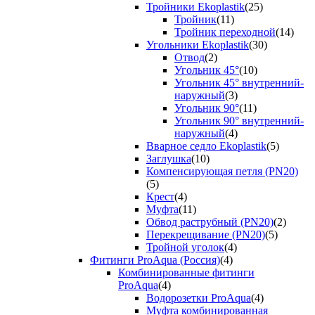
Тройники Ekoplastik
(25)
Тройник
(11)
Тройник переходной
(14)
Угольники Ekoplastik
(30)
Отвод
(2)
Угольник 45°
(10)
Угольник 45° внутренний-
наружный
(3)
Угольник 90°
(11)
Угольник 90° внутренний-
наружный
(4)
Вварное седло Ekoplastik
(5)
Заглушка
(10)
Компенсирующая петля (PN20)
(5)
Крест
(4)
Муфта
(11)
Обвод раструбный (PN20)
(2)
Перекрещивание (PN20)
(5)
Тройной уголок
(4)
Фитинги ProAqua (Россия)
(4)
Комбинированные фитинги
ProAqua
(4)
Водорозетки ProAqua
(4)
Муфта комбинированная