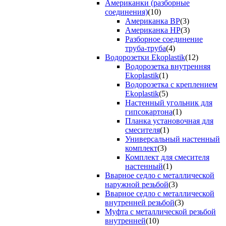
Американки (разборные
соединения)
(10)
Американка ВР
(3)
Американка НР
(3)
Разборное соединение
труба-труба
(4)
Водорозетки Ekoplastik
(12)
Водорозетка внутренняя
Ekoplastik
(1)
Водорозетка с креплением
Ekoplastik
(5)
Настенный угольник для
гипсокартона
(1)
Планка установочная для
смесителя
(1)
Универсальный настенный
комплект
(3)
Комплект для смесителя
настенный
(1)
Вварное седло с металлической
наружной резьбой
(3)
Вварное седло с металлической
внутренней резьбой
(3)
Муфта с металлической резьбой
внутренней
(10)