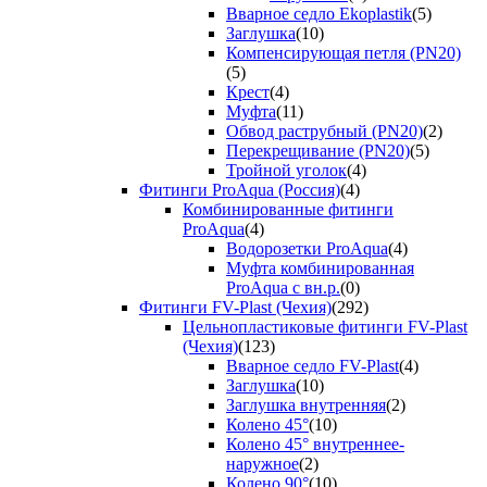
Вварное седло Ekoplastik
(5)
Заглушка
(10)
Компенсирующая петля (PN20)
(5)
Крест
(4)
Муфта
(11)
Обвод раструбный (PN20)
(2)
Перекрещивание (PN20)
(5)
Тройной уголок
(4)
Фитинги ProAqua (Россия)
(4)
Комбинированные фитинги
ProAqua
(4)
Водорозетки ProAqua
(4)
Муфта комбинированная
ProAqua с вн.р.
(0)
Фитинги FV-Plast (Чехия)
(292)
Цельнопластиковые фитинги FV-Plast
(Чехия)
(123)
Вварное седло FV-Plast
(4)
Заглушка
(10)
Заглушка внутренняя
(2)
Колено 45°
(10)
Колено 45° внутреннее-
наружное
(2)
Колено 90°
(10)