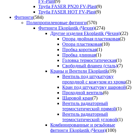
FV-Plast
(9)
Труба FASER PN20 FV-Plast
(9)
Труба FASER HOT FV-Plast
(9)
Фитинги
(584)
Полипропиленовые фитинги
(570)
Фитинги Ekoplastik (Чехия)
(274)
Другие изделия Ekoplastik (Чехия)
(22)
Опора двойная пластиковая
(2)
Опора пластиковая
(10)
Пробка короткая
(1)
Пробка длинная
(1)
Головка термостатическая
(1)
Свободный фланец (сталь)
(7)
Краны и Вентили Ekoplastik
(19)
Вентиль под штукатурку
проходной с кожухом из хрома
(2)
Кран под штукатурку шаровой
(2)
Проходной вентиль
(6)
Шаровой кран
(7)
Вентиль радиаторный
термостатический прямой
(1)
Вентиль радиаторный
термостатический угловой
(1)
Комбинированные и резьбовые
фитинги Ekoplastik (Чехия)
(100)