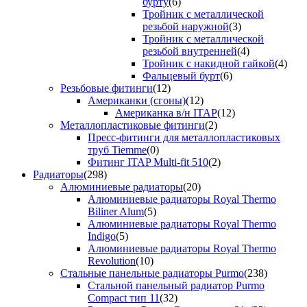
бурту
(6)
Тройник с металлической
резьбой наружной
(3)
Тройник с металлической
резьбой внутренней
(4)
Тройник с накидной гайкой
(4)
Фальцевый бурт
(6)
Резьбовые фитинги
(12)
Американки (сгоны)
(12)
Американка в/н ITAP
(12)
Металлопластиковые фитинги
(2)
Пресс-фитинги для металлопластиковых
труб Tiemme
(0)
Фитинг ITAP Multi-fit 510
(2)
Радиаторы
(298)
Алюминиевые радиаторы
(20)
Алюминиевые радиаторы Royal Thermo
Biliner Alum
(5)
Алюминиевые радиаторы Royal Thermo
Indigo
(5)
Алюминиевые радиаторы Royal Thermo
Revolution
(10)
Стальные панельные радиаторы Purmo
(238)
Стальной панельный радиатор Purmo
Compact тип 11
(32)