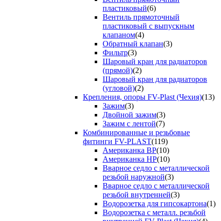
пластиковый
(6)
Вентиль прямоточный
пластиковый с выпускным
клапаном
(4)
Обратный клапан
(3)
Фильтр
(3)
Шаровый кран для радиаторов
(прямой)
(2)
Шаровый кран для радиаторов
(угловой)
(2)
Крепления, опоры FV-Plast (Чехия)
(13)
Зажим
(3)
Двойной зажим
(3)
Зажим с лентой
(7)
Комбинированные и резьбовые
фитинги FV-PLAST
(119)
Американка ВР
(10)
Американка НР
(10)
Вварное седло с металлической
резьбой наружной
(3)
Вварное седло с металлической
резьбой внутренней
(3)
Водорозетка для гипсокартона
(1)
Водорозетка с металл. резьбой