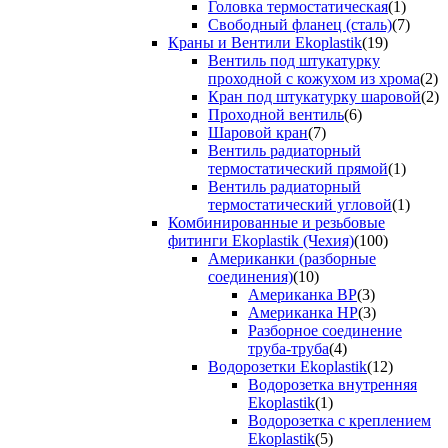
Головка термостатическая
(1)
Свободный фланец (сталь)
(7)
Краны и Вентили Ekoplastik
(19)
Вентиль под штукатурку
проходной с кожухом из хрома
(2)
Кран под штукатурку шаровой
(2)
Проходной вентиль
(6)
Шаровой кран
(7)
Вентиль радиаторный
термостатический прямой
(1)
Вентиль радиаторный
термостатический угловой
(1)
Комбинированные и резьбовые
фитинги Ekoplastik (Чехия)
(100)
Американки (разборные
соединения)
(10)
Американка ВР
(3)
Американка НР
(3)
Разборное соединение
труба-труба
(4)
Водорозетки Ekoplastik
(12)
Водорозетка внутренняя
Ekoplastik
(1)
Водорозетка с креплением
Ekoplastik
(5)