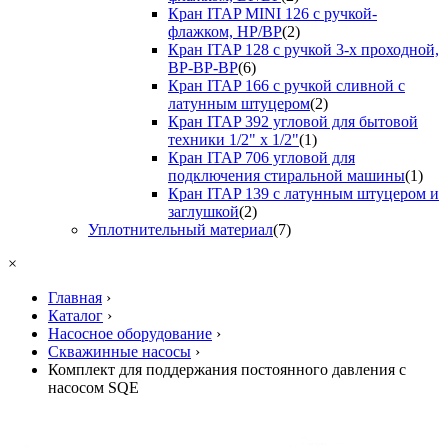
Кран ITAP MINI 126 с ручкой-
флажком, НР/ВР
(2)
Кран ITAP 128 с ручкой 3-х проходной,
ВР-ВР-ВР
(6)
Кран ITAP 166 с ручкой сливной с
латунным штуцером
(2)
Кран ITAP 392 угловой для бытовой
техники 1/2" х 1/2"
(1)
Кран ITAP 706 угловой для
подключения стиральной машины
(1)
Кран ITAP 139 с латунным штуцером и
заглушкой
(2)
Уплотнительный материал
(7)
×
Главная
›
Каталог
›
Насосное оборудование
›
Скважинные насосы
›
Комплект для поддержания постоянного давления с
насосом SQE