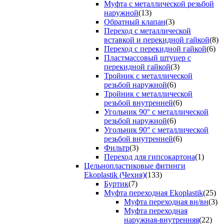
Муфта с металлической резьбой
наружной
(13)
Обратный клапан
(3)
Переход с металлической
вставкой и перекидной гайкой
(8)
Переход с перекидной гайкой
(6)
Пластмассовый штуцер с
перекидной гайкой
(3)
Тройник с металлической
резьбой наружной
(6)
Тройник с металлической
резьбой внутренней
(6)
Угольник 90° с металлической
резьбой наружной
(6)
Угольник 90° с металлической
резьбой внутренней
(6)
Фильтр
(3)
Переход для гипсокартона
(1)
Цельнопластиковые фитинги
Ekoplastik (Чехия)
(133)
Буртик
(7)
Муфта переходная Ekoplastik
(25)
Муфта переходная вн/вн
(3)
Муфта переходная
наружная-внутренняя
(22)