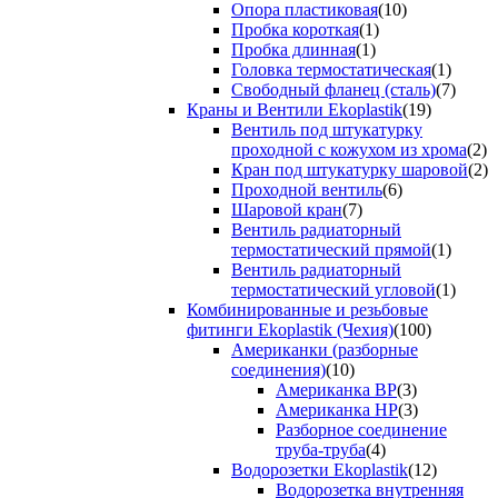
Опора пластиковая
(10)
Пробка короткая
(1)
Пробка длинная
(1)
Головка термостатическая
(1)
Свободный фланец (сталь)
(7)
Краны и Вентили Ekoplastik
(19)
Вентиль под штукатурку
проходной с кожухом из хрома
(2)
Кран под штукатурку шаровой
(2)
Проходной вентиль
(6)
Шаровой кран
(7)
Вентиль радиаторный
термостатический прямой
(1)
Вентиль радиаторный
термостатический угловой
(1)
Комбинированные и резьбовые
фитинги Ekoplastik (Чехия)
(100)
Американки (разборные
соединения)
(10)
Американка ВР
(3)
Американка НР
(3)
Разборное соединение
труба-труба
(4)
Водорозетки Ekoplastik
(12)
Водорозетка внутренняя