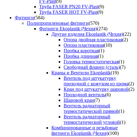
FV-Plast
(9)
Труба FASER PN20 FV-Plast
(9)
Труба FASER HOT FV-Plast
(9)
Фитинги
(584)
Полипропиленовые фитинги
(570)
Фитинги Ekoplastik (Чехия)
(274)
Другие изделия Ekoplastik (Чехия)
(22)
Опора двойная пластиковая
(2)
Опора пластиковая
(10)
Пробка короткая
(1)
Пробка длинная
(1)
Головка термостатическая
(1)
Свободный фланец (сталь)
(7)
Краны и Вентили Ekoplastik
(19)
Вентиль под штукатурку
проходной с кожухом из хрома
(2)
Кран под штукатурку шаровой
(2)
Проходной вентиль
(6)
Шаровой кран
(7)
Вентиль радиаторный
термостатический прямой
(1)
Вентиль радиаторный
термостатический угловой
(1)
Комбинированные и резьбовые
фитинги Ekoplastik (Чехия)
(100)