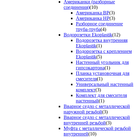
Американки (разборные
соединения)
(10)
Американка ВР
(3)
Американка НР
(3)
Разборное соединение
труба-труба
(4)
Водорозетки Ekoplastik
(12)
Водорозетка внутренняя
Ekoplastik
(1)
Водорозетка с креплением
Ekoplastik
(5)
Настенный угольник для
гипсокартона
(1)
Планка установочная для
смесителя
(1)
Универсальный настенный
комплект
(3)
Комплект для смесителя
настенный
(1)
Вварное седло с металлической
наружной резьбой
(3)
Вварное седло с металлической
внутренней резьбой
(3)
Муфта с металлической резьбой
внутренней
(10)