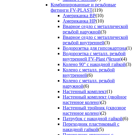
Комбинированные и резьбовые
фитинги FV-PLAST
(119)
Американка ВР
(10)
Американка НР
(10)
Вварное седло с металлической
резьбой наружной
(3)
Вварное седло с металлической
резьбой внутренней
(3)
Водорозетка для гипсокартона
(1)
Водорозетка с металл. резьбой
внутренней FV-Plast (Чехия)
(4)
Колено 90° с накидной гайкой
(3)
Колено с металл. резьбой
внутренней
(6)
Колено с металл. резьбой
наружной
(6)
Настенный комплект
(1)
Настенный комплект (двойное
настенное колено)
(2)
Настенный тройник (сквозное
настенное колено)
(2)
Патрубок с накидной гайкой
(6)
Переходник пластиковый с
накидной гайкой
(5)
Переходник евроконус с