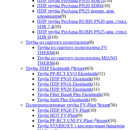
ППР трубы ProAqua PN10 SDR11
(10)
ППР трубы ProAqua PN20 SDR6
(10)
ППР трубы ProAqua PN25 внешн. арм.
алюминием
(9)
ППР трубы ProAqua RUBIS PN20 арм. стекл.
SDR 7,4
(10)
ППР трубы ProAqua RUBIS PN25 арм. стекл.
SDR 6
(10)
Трубы из сшитого полиэтилена
(8)
Трубы из сшитого полиэтилена FV
THERM
(4)
Трубы из сшитого полиэтилена MIANO
THERM
(4)
Трубы ППР Ekoplastik (Чехия)
(63)
Труба PP-RCT EVO Ekoplastik
(11)
Труба ППР PN10 Ekoplastik
(10)
Труба ППР PN16 Ekoplastik
(11)
Труба ППР PN20 Ekoplastik
(11)
Труба Fiber Basalt Plus Ekoplastik
(10)
Труба Stabi Plus Ekoplastik
(10)
Полипропиленовые трубы FV-Plast Чехия
(56)
Труба ППР PN20 FV-Plast
(10)
Труба HOT FV-Plast
(9)
Труба PP-RCT UNI FV-Plast (Чехия)
(10)
Труба STABIOXY с кислородным барьером