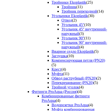
Тройники Ekoplastik
(25)
Тройник
(11)
Тройник переходной
(14)
Угольники Ekoplastik
(30)
Отвод
(2)
Угольник 45°
(10)
Угольник 45° внутренний-
наружный
(3)
Угольник 90°
(11)
Угольник 90° внутренний-
наружный
(4)
Вварное седло Ekoplastik
(5)
Заглушка
(10)
Компенсирующая петля (PN20)
(5)
Крест
(4)
Муфта
(11)
Обвод раструбный (PN20)
(2)
Перекрещивание (PN20)
(5)
Тройной уголок
(4)
Фитинги ProAqua (Россия)
(4)
Комбинированные фитинги
ProAqua
(4)
Водорозетки ProAqua
(4)
Муфта комбинированная