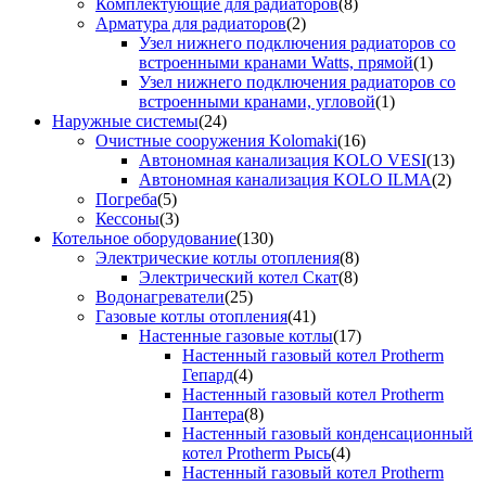
Комплектующие для радиаторов
(8)
Арматура для радиаторов
(2)
Узел нижнего подключения радиаторов со
встроенными кранами Watts, прямой
(1)
Узел нижнего подключения радиаторов со
встроенными кранами, угловой
(1)
Наружные системы
(24)
Очистные сооружения Kolomaki
(16)
Автономная канализация KOLO VESI
(13)
Автономная канализация KOLO ILMA
(2)
Погреба
(5)
Кессоны
(3)
Котельное оборудование
(130)
Электрические котлы отопления
(8)
Электрический котел Скат
(8)
Водонагреватели
(25)
Газовые котлы отопления
(41)
Настенные газовые котлы
(17)
Настенный газовый котел Protherm
Гепард
(4)
Настенный газовый котел Protherm
Пантера
(8)
Настенный газовый конденсационный
котел Protherm Рысь
(4)
Настенный газовый котел Protherm