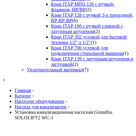
Кран ITAP MINI 126 с ручкой-
флажком, НР/ВР
(2)
Кран ITAP 128 с ручкой 3-х проходной,
ВР-ВР-ВР
(6)
Кран ITAP 166 с ручкой сливной с
латунным штуцером
(2)
Кран ITAP 392 угловой для бытовой
техники 1/2" х 1/2"
(1)
Кран ITAP 706 угловой для
подключения стиральной машины
(1)
Кран ITAP 139 с латунным штуцером и
заглушкой
(2)
Уплотнительный материал
(7)
×
Главная
›
Каталог
›
Насосное оборудование
›
Насосы для канализации
›
Установка канализационная насосная Grundfos
SOLOLIFT2 WC-1