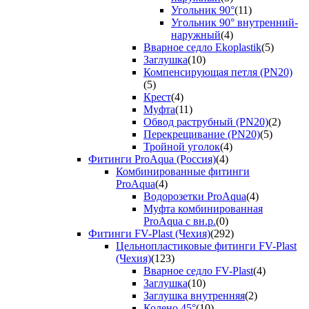
Угольник 90°
(11)
Угольник 90° внутренний-
наружный
(4)
Вварное седло Ekoplastik
(5)
Заглушка
(10)
Компенсирующая петля (PN20)
(5)
Крест
(4)
Муфта
(11)
Обвод раструбный (PN20)
(2)
Перекрещивание (PN20)
(5)
Тройной уголок
(4)
Фитинги ProAqua (Россия)
(4)
Комбинированные фитинги
ProAqua
(4)
Водорозетки ProAqua
(4)
Муфта комбинированная
ProAqua с вн.р.
(0)
Фитинги FV-Plast (Чехия)
(292)
Цельнопластиковые фитинги FV-Plast
(Чехия)
(123)
Вварное седло FV-Plast
(4)
Заглушка
(10)
Заглушка внутренняя
(2)
Колено 45°
(10)