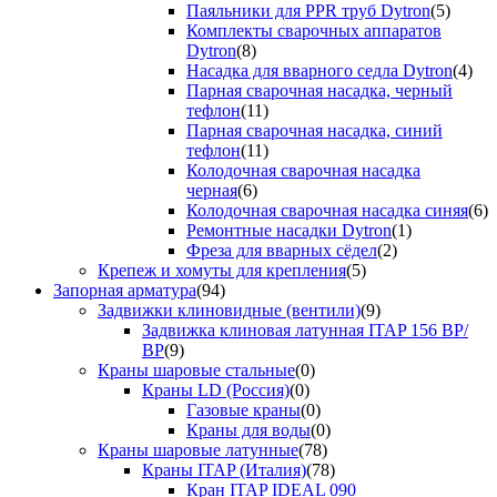
Паяльники для PPR труб Dytron
(5)
Комплекты сварочных аппаратов
Dytron
(8)
Насадка для вварного седла Dytron
(4)
Парная сварочная насадка, черный
тефлон
(11)
Парная сварочная насадка, синий
тефлон
(11)
Колодочная сварочная насадка
черная
(6)
Колодочная сварочная насадка синяя
(6)
Ремонтные насадки Dytron
(1)
Фреза для вварных сёдел
(2)
Крепеж и хомуты для крепления
(5)
Запорная арматура
(94)
Задвижки клиновидные (вентили)
(9)
Задвижка клиновая латунная ITAP 156 ВР/
ВР
(9)
Краны шаровые стальные
(0)
Краны LD (Россия)
(0)
Газовые краны
(0)
Краны для воды
(0)
Краны шаровые латунные
(78)
Краны ITAP (Италия)
(78)
Кран ITAP IDEAL 090