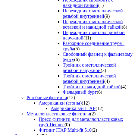
накидной гайкой
(1)
Переходник с металлической
резьбой внутренней
(9)
Переходник с металлической
вставкой и накидной гайкой
(8)
Переходник с металл. резьбой
наружной
(11)
Разборное соединение труба -
труба
(5)
Свободный фланец к фальцевому
бурту
(6)
Тройник с металлической
резьбой наружной
(3)
Тройник с металлической
резьбой внутренней
(4)
Тройник с накидной гайкой
(4)
Фальцевый бурт
(6)
Резьбовые фитинги
(12)
Американки (сгоны)
(12)
Американка в/н ITAP
(12)
Металлопластиковые фитинги
(2)
Пресс-фитинги для металлопластиковых
труб Tiemme
(0)
Фитинг ITAP Multi-fit 510
(2)