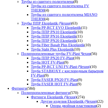
Трубы из сшитого полиэтилена
(8)
Трубы из сшитого полиэтилена FV
THERM
(4)
Трубы из сшитого полиэтилена MIANO
THERM
(4)
Трубы ППР Ekoplastik (Чехия)
(63)
Труба PP-RCT EVO Ekoplastik
(11)
Труба ППР PN10 Ekoplastik
(10)
Труба ППР PN16 Ekoplastik
(11)
Труба ППР PN20 Ekoplastik
(11)
Труба Fiber Basalt Plus Ekoplastik
(10)
Труба Stabi Plus Ekoplastik
(10)
Полипропиленовые трубы FV-Plast Чехия
(56)
Труба ППР PN20 FV-Plast
(10)
Труба HOT FV-Plast
(9)
Труба PP-RCT UNI FV-Plast (Чехия)
(10)
Труба STABIOXY с кислородным барьером
FV-Plast
(9)
Труба FASER PN20 FV-Plast
(9)
Труба FASER HOT FV-Plast
(9)
Фитинги
(584)
Полипропиленовые фитинги
(570)
Фитинги Ekoplastik (Чехия)
(274)
Другие изделия Ekoplastik (Чехия)
(22)
Опора двойная пластиковая
(2)