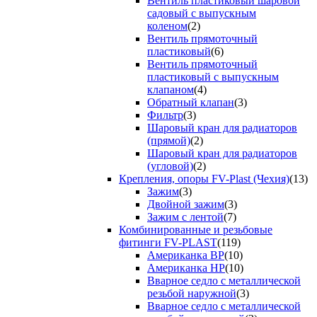
Вентиль пластиковый шаровой
садовый с выпускным
коленом
(2)
Вентиль прямоточный
пластиковый
(6)
Вентиль прямоточный
пластиковый с выпускным
клапаном
(4)
Обратный клапан
(3)
Фильтр
(3)
Шаровый кран для радиаторов
(прямой)
(2)
Шаровый кран для радиаторов
(угловой)
(2)
Крепления, опоры FV-Plast (Чехия)
(13)
Зажим
(3)
Двойной зажим
(3)
Зажим с лентой
(7)
Комбинированные и резьбовые
фитинги FV-PLAST
(119)
Американка ВР
(10)
Американка НР
(10)
Вварное седло с металлической
резьбой наружной
(3)
Вварное седло с металлической