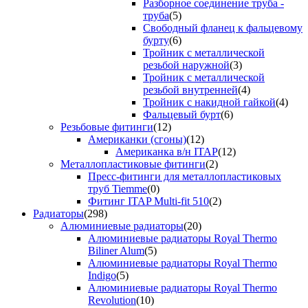
Разборное соединение труба -
труба
(5)
Свободный фланец к фальцевому
бурту
(6)
Тройник с металлической
резьбой наружной
(3)
Тройник с металлической
резьбой внутренней
(4)
Тройник с накидной гайкой
(4)
Фальцевый бурт
(6)
Резьбовые фитинги
(12)
Американки (сгоны)
(12)
Американка в/н ITAP
(12)
Металлопластиковые фитинги
(2)
Пресс-фитинги для металлопластиковых
труб Tiemme
(0)
Фитинг ITAP Multi-fit 510
(2)
Радиаторы
(298)
Алюминиевые радиаторы
(20)
Алюминиевые радиаторы Royal Thermo
Biliner Alum
(5)
Алюминиевые радиаторы Royal Thermo
Indigo
(5)
Алюминиевые радиаторы Royal Thermo
Revolution
(10)