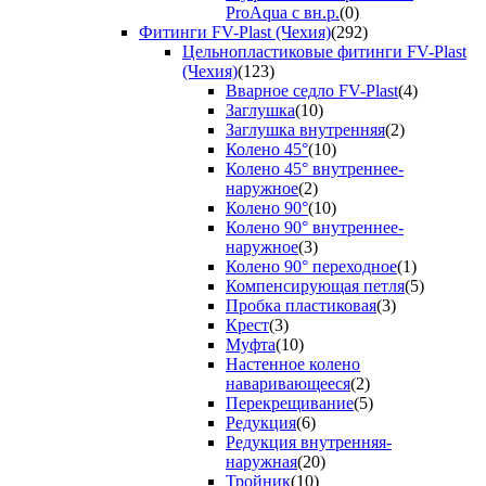
ProAqua с вн.р.
(0)
Фитинги FV-Plast (Чехия)
(292)
Цельнопластиковые фитинги FV-Plast
(Чехия)
(123)
Вварное седло FV-Plast
(4)
Заглушка
(10)
Заглушка внутренняя
(2)
Колено 45°
(10)
Колено 45° внутреннее-
наружное
(2)
Колено 90°
(10)
Колено 90° внутреннее-
наружное
(3)
Колено 90° переходное
(1)
Компенсирующая петля
(5)
Пробка пластиковая
(3)
Крест
(3)
Муфта
(10)
Настенное колено
наваривающееся
(2)
Перекрещивание
(5)
Редукция
(6)
Редукция внутренняя-
наружная
(20)
Тройник
(10)