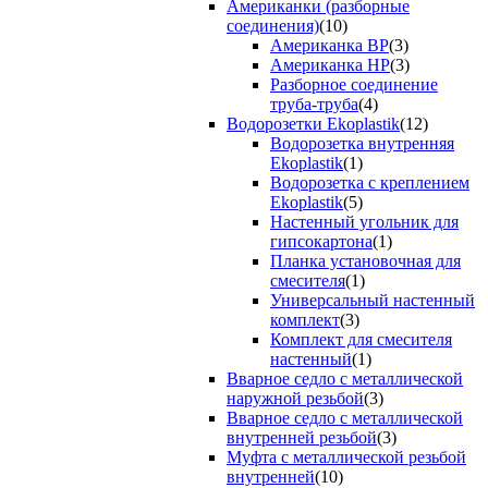
Американки (разборные
соединения)
(10)
Американка ВР
(3)
Американка НР
(3)
Разборное соединение
труба-труба
(4)
Водорозетки Ekoplastik
(12)
Водорозетка внутренняя
Ekoplastik
(1)
Водорозетка с креплением
Ekoplastik
(5)
Настенный угольник для
гипсокартона
(1)
Планка установочная для
смесителя
(1)
Универсальный настенный
комплект
(3)
Комплект для смесителя
настенный
(1)
Вварное седло с металлической
наружной резьбой
(3)
Вварное седло с металлической
внутренней резьбой
(3)
Муфта с металлической резьбой
внутренней
(10)