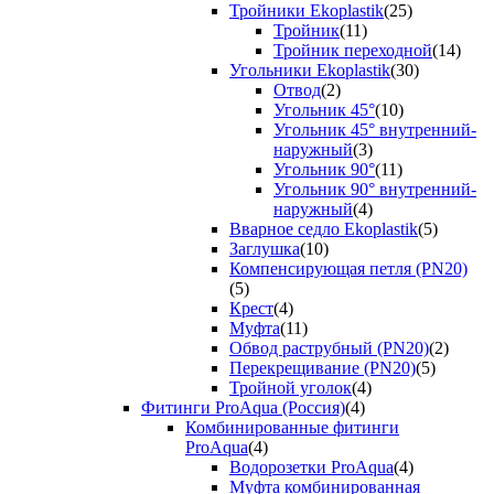
Тройники Ekoplastik
(25)
Тройник
(11)
Тройник переходной
(14)
Угольники Ekoplastik
(30)
Отвод
(2)
Угольник 45°
(10)
Угольник 45° внутренний-
наружный
(3)
Угольник 90°
(11)
Угольник 90° внутренний-
наружный
(4)
Вварное седло Ekoplastik
(5)
Заглушка
(10)
Компенсирующая петля (PN20)
(5)
Крест
(4)
Муфта
(11)
Обвод раструбный (PN20)
(2)
Перекрещивание (PN20)
(5)
Тройной уголок
(4)
Фитинги ProAqua (Россия)
(4)
Комбинированные фитинги
ProAqua
(4)
Водорозетки ProAqua
(4)
Муфта комбинированная