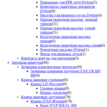
Паяльники для PPR труб Dytron
(5)
Комплекты сварочных аппаратов
Dytron
(8)
Насадка для вварного седла Dytron
(4)
Парная сварочная насадка, черный
тефлон
(11)
Парная сварочная насадка, синий
тефлон
(11)
Колодочная сварочная насадка
черная
(6)
Колодочная сварочная насадка синяя
(6)
Ремонтные насадки Dytron
(1)
Фреза для вварных сёдел
(2)
Крепеж и хомуты для крепления
(5)
Запорная арматура
(94)
Задвижки клиновидные (вентили)
(9)
Задвижка клиновая латунная ITAP 156 ВР/
ВР
(9)
Краны шаровые стальные
(0)
Краны LD (Россия)
(0)
Газовые краны
(0)
Краны для воды
(0)
Краны шаровые латунные
(78)
Краны ITAP (Италия)
(78)
Кран ITAP IDEAL 090