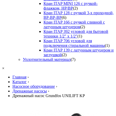
Кран ITAP MINI 126 с ручкой-
флажком, НР/ВР
(2)
Кран ITAP 128 с ручкой 3-х проходной,
ВР-ВР-ВР
(6)
Кран ITAP 166 с ручкой сливной с
латунным штуцером
(2)
Кран ITAP 392 угловой для бытовой
техники 1/2" х 1/2"
(1)
Кран ITAP 706 угловой для
подключения стиральной машины
(1)
Кран ITAP 139 с латунным штуцером и
заглушкой
(2)
Уплотнительный материал
(7)
×
Главная
›
Каталог
›
Насосное оборудование
›
Дренажные насосы
›
Дренажный насос Grundfos UNILIFT KP