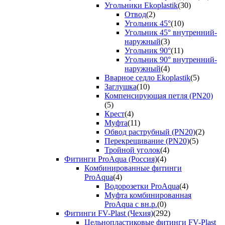
Угольники Ekoplastik
(30)
Отвод
(2)
Угольник 45°
(10)
Угольник 45° внутренний-
наружный
(3)
Угольник 90°
(11)
Угольник 90° внутренний-
наружный
(4)
Вварное седло Ekoplastik
(5)
Заглушка
(10)
Компенсирующая петля (PN20)
(5)
Крест
(4)
Муфта
(11)
Обвод раструбный (PN20)
(2)
Перекрещивание (PN20)
(5)
Тройной уголок
(4)
Фитинги ProAqua (Россия)
(4)
Комбинированные фитинги
ProAqua
(4)
Водорозетки ProAqua
(4)
Муфта комбинированная
ProAqua с вн.р.
(0)
Фитинги FV-Plast (Чехия)
(292)
Цельнопластиковые фитинги FV-Plast