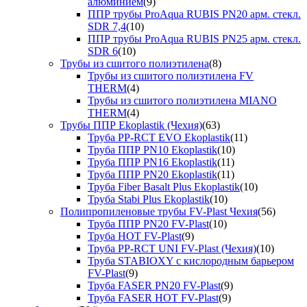
алюминием
(9)
ППР трубы ProAqua RUBIS PN20 арм. стекл.
SDR 7,4
(10)
ППР трубы ProAqua RUBIS PN25 арм. стекл.
SDR 6
(10)
Трубы из сшитого полиэтилена
(8)
Трубы из сшитого полиэтилена FV
THERM
(4)
Трубы из сшитого полиэтилена MIANO
THERM
(4)
Трубы ППР Ekoplastik (Чехия)
(63)
Труба PP-RCT EVO Ekoplastik
(11)
Труба ППР PN10 Ekoplastik
(10)
Труба ППР PN16 Ekoplastik
(11)
Труба ППР PN20 Ekoplastik
(11)
Труба Fiber Basalt Plus Ekoplastik
(10)
Труба Stabi Plus Ekoplastik
(10)
Полипропиленовые трубы FV-Plast Чехия
(56)
Труба ППР PN20 FV-Plast
(10)
Труба HOT FV-Plast
(9)
Труба PP-RCT UNI FV-Plast (Чехия)
(10)
Труба STABIOXY с кислородным барьером
FV-Plast
(9)
Труба FASER PN20 FV-Plast
(9)
Труба FASER HOT FV-Plast
(9)