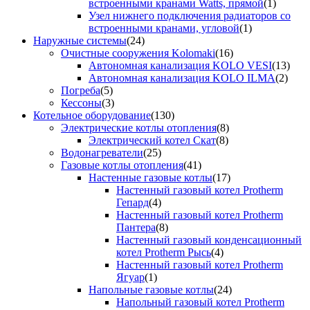
встроенными кранами Watts, прямой
(1)
Узел нижнего подключения радиаторов со
встроенными кранами, угловой
(1)
Наружные системы
(24)
Очистные сооружения Kolomaki
(16)
Автономная канализация KOLO VESI
(13)
Автономная канализация KOLO ILMA
(2)
Погреба
(5)
Кессоны
(3)
Котельное оборудование
(130)
Электрические котлы отопления
(8)
Электрический котел Скат
(8)
Водонагреватели
(25)
Газовые котлы отопления
(41)
Настенные газовые котлы
(17)
Настенный газовый котел Protherm
Гепард
(4)
Настенный газовый котел Protherm
Пантера
(8)
Настенный газовый конденсационный
котел Protherm Рысь
(4)
Настенный газовый котел Protherm
Ягуар
(1)
Напольные газовые котлы
(24)
Напольный газовый котел Protherm