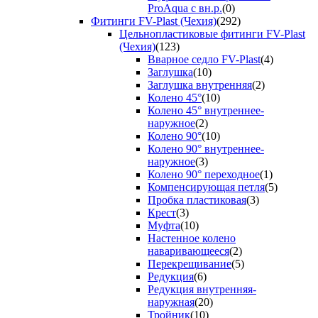
ProAqua с вн.р.
(0)
Фитинги FV-Plast (Чехия)
(292)
Цельнопластиковые фитинги FV-Plast
(Чехия)
(123)
Вварное седло FV-Plast
(4)
Заглушка
(10)
Заглушка внутренняя
(2)
Колено 45°
(10)
Колено 45° внутреннее-
наружное
(2)
Колено 90°
(10)
Колено 90° внутреннее-
наружное
(3)
Колено 90° переходное
(1)
Компенсирующая петля
(5)
Пробка пластиковая
(3)
Крест
(3)
Муфта
(10)
Настенное колено
наваривающееся
(2)
Перекрещивание
(5)
Редукция
(6)
Редукция внутренняя-
наружная
(20)
Тройник
(10)