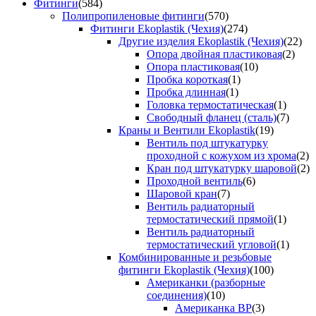
Фитинги
(584)
Полипропиленовые фитинги
(570)
Фитинги Ekoplastik (Чехия)
(274)
Другие изделия Ekoplastik (Чехия)
(22)
Опора двойная пластиковая
(2)
Опора пластиковая
(10)
Пробка короткая
(1)
Пробка длинная
(1)
Головка термостатическая
(1)
Свободный фланец (сталь)
(7)
Краны и Вентили Ekoplastik
(19)
Вентиль под штукатурку
проходной с кожухом из хрома
(2)
Кран под штукатурку шаровой
(2)
Проходной вентиль
(6)
Шаровой кран
(7)
Вентиль радиаторный
термостатический прямой
(1)
Вентиль радиаторный
термостатический угловой
(1)
Комбинированные и резьбовые
фитинги Ekoplastik (Чехия)
(100)
Американки (разборные
соединения)
(10)
Американка ВР
(3)