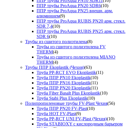
ППР трубы ProAqua PN10 SDR11
(10)
ППР трубы ProAqua PN20 SDR6
(10)
ППР трубы ProAqua PN25 внешн. арм.
алюминием
(9)
ППР трубы ProAqua RUBIS PN20 арм. стекл.
SDR 7,4
(10)
ППР трубы ProAqua RUBIS PN25 арм. стекл.
SDR 6
(10)
Трубы из сшитого полиэтилена
(8)
Трубы из сшитого полиэтилена FV
THERM
(4)
Трубы из сшитого полиэтилена MIANO
THERM
(4)
Трубы ППР Ekoplastik (Чехия)
(63)
Труба PP-RCT EVO Ekoplastik
(11)
Труба ППР PN10 Ekoplastik
(10)
Труба ППР PN16 Ekoplastik
(11)
Труба ППР PN20 Ekoplastik
(11)
Труба Fiber Basalt Plus Ekoplastik
(10)
Труба Stabi Plus Ekoplastik
(10)
Полипропиленовые трубы FV-Plast Чехия
(56)
Труба ППР PN20 FV-Plast
(10)
Труба HOT FV-Plast
(9)
Труба PP-RCT UNI FV-Plast (Чехия)
(10)
Труба STABIOXY с кислородным барьером