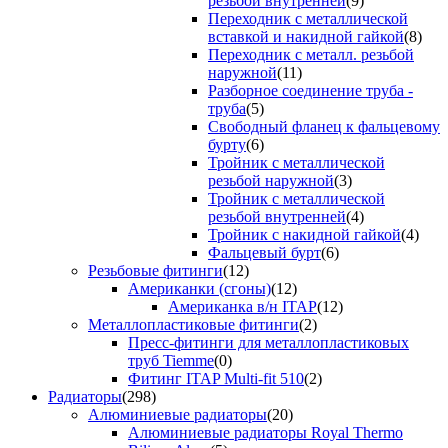
резьбой внутренней
(9)
Переходник с металлической
вставкой и накидной гайкой
(8)
Переходник с металл. резьбой
наружной
(11)
Разборное соединение труба -
труба
(5)
Свободный фланец к фальцевому
бурту
(6)
Тройник с металлической
резьбой наружной
(3)
Тройник с металлической
резьбой внутренней
(4)
Тройник с накидной гайкой
(4)
Фальцевый бурт
(6)
Резьбовые фитинги
(12)
Американки (сгоны)
(12)
Американка в/н ITAP
(12)
Металлопластиковые фитинги
(2)
Пресс-фитинги для металлопластиковых
труб Tiemme
(0)
Фитинг ITAP Multi-fit 510
(2)
Радиаторы
(298)
Алюминиевые радиаторы
(20)
Алюминиевые радиаторы Royal Thermo