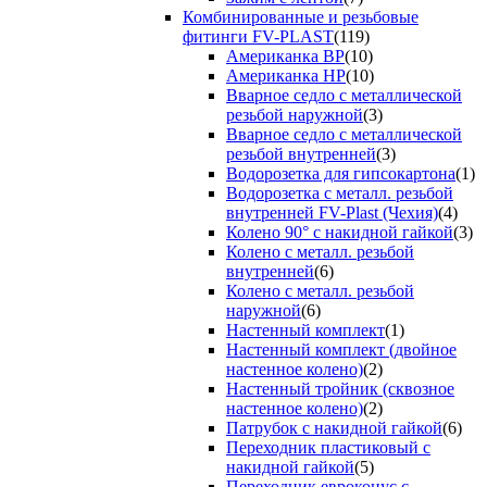
Комбинированные и резьбовые
фитинги FV-PLAST
(119)
Американка ВР
(10)
Американка НР
(10)
Вварное седло с металлической
резьбой наружной
(3)
Вварное седло с металлической
резьбой внутренней
(3)
Водорозетка для гипсокартона
(1)
Водорозетка с металл. резьбой
внутренней FV-Plast (Чехия)
(4)
Колено 90° с накидной гайкой
(3)
Колено с металл. резьбой
внутренней
(6)
Колено с металл. резьбой
наружной
(6)
Настенный комплект
(1)
Настенный комплект (двойное
настенное колено)
(2)
Настенный тройник (сквозное
настенное колено)
(2)
Патрубок с накидной гайкой
(6)
Переходник пластиковый с
накидной гайкой
(5)
Переходник евроконус с