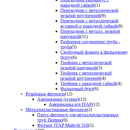
накидной гайкой
(1)
Переходник с металлической
резьбой внутренней
(9)
Переходник с металлической
вставкой и накидной гайкой
(8)
Переходник с металл. резьбой
наружной
(11)
Разборное соединение труба -
труба
(5)
Свободный фланец к фальцевому
бурту
(6)
Тройник с металлической
резьбой наружной
(3)
Тройник с металлической
резьбой внутренней
(4)
Тройник с накидной гайкой
(4)
Фальцевый бурт
(6)
Резьбовые фитинги
(12)
Американки (сгоны)
(12)
Американка в/н ITAP
(12)
Металлопластиковые фитинги
(2)
Пресс-фитинги для металлопластиковых
труб Tiemme
(0)
Фитинг ITAP Multi-fit 510
(2)