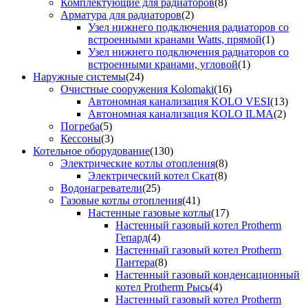
Комплектующие для радиаторов
(8)
Арматура для радиаторов
(2)
Узел нижнего подключения радиаторов со
встроенными кранами Watts, прямой
(1)
Узел нижнего подключения радиаторов со
встроенными кранами, угловой
(1)
Наружные системы
(24)
Очистные сооружения Kolomaki
(16)
Автономная канализация KOLO VESI
(13)
Автономная канализация KOLO ILMA
(2)
Погреба
(5)
Кессоны
(3)
Котельное оборудование
(130)
Электрические котлы отопления
(8)
Электрический котел Скат
(8)
Водонагреватели
(25)
Газовые котлы отопления
(41)
Настенные газовые котлы
(17)
Настенный газовый котел Protherm
Гепард
(4)
Настенный газовый котел Protherm
Пантера
(8)
Настенный газовый конденсационный
котел Protherm Рысь
(4)
Настенный газовый котел Protherm