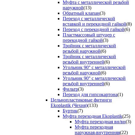
Муфта с металлической резьбой
наружной
(13)
Обратный клапан
(3)
Переход с металлической
вставкой и перекидной гайкой
(8)
Переход с перекидной гайкой
(6)
Пластмассовый штуцер с
перекидной гайкой
(3)
Тройник с металлической
резьбой наружной
(6)
Тройник с металлической
резьбой внутренней
(6)
Угольник 90° с металлической
резьбой наружной
(6)
Угольник 90° с металлической
резьбой внутренней
(6)
Фильтр
(3)
Переход для гипсокартона
(1)
Цельнопластиковые фитинги
Ekoplastik (Чехия)
(133)
Буртик
(7)
Муфта переходная Ekoplastik
(25)
Муфта переходная вн/вн
(3)
Муфта переходная
наружная-внутренняя
(22)