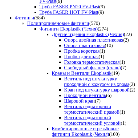
FV-Plast
(9)
Труба FASER PN20 FV-Plast
(9)
Труба FASER HOT FV-Plast
(9)
Фитинги
(584)
Полипропиленовые фитинги
(570)
Фитинги Ekoplastik (Чехия)
(274)
Другие изделия Ekoplastik (Чехия)
(22)
Опора двойная пластиковая
(2)
Опора пластиковая
(10)
Пробка короткая
(1)
Пробка длинная
(1)
Головка термостатическая
(1)
Свободный фланец (сталь)
(7)
Краны и Вентили Ekoplastik
(19)
Вентиль под штукатурку
проходной с кожухом из хрома
(2)
Кран под штукатурку шаровой
(2)
Проходной вентиль
(6)
Шаровой кран
(7)
Вентиль радиаторный
термостатический прямой
(1)
Вентиль радиаторный
термостатический угловой
(1)
Комбинированные и резьбовые
фитинги Ekoplastik (Чехия)
(100)