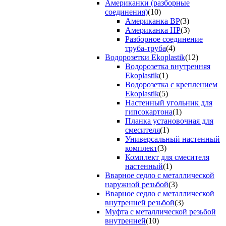
Американки (разборные
соединения)
(10)
Американка ВР
(3)
Американка НР
(3)
Разборное соединение
труба-труба
(4)
Водорозетки Ekoplastik
(12)
Водорозетка внутренняя
Ekoplastik
(1)
Водорозетка с креплением
Ekoplastik
(5)
Настенный угольник для
гипсокартона
(1)
Планка установочная для
смесителя
(1)
Универсальный настенный
комплект
(3)
Комплект для смесителя
настенный
(1)
Вварное седло с металлической
наружной резьбой
(3)
Вварное седло с металлической
внутренней резьбой
(3)
Муфта с металлической резьбой
внутренней
(10)