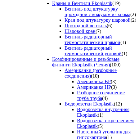
Краны и Вентили Ekoplastik
(19)
Вентиль под штукатурку
проходной с кожухом из хрома
(2)
Кран под штукатурку шаровой
(2)
Проходной вентиль
(6)
Шаровой кран
(7)
Вентиль радиаторный
термостатический прямой
(1)
Вентиль радиаторный
термостатический угловой
(1)
Комбинированные и резьбовые
фитинги Ekoplastik (Чехия)
(100)
Американки (разборные
соединения)
(10)
Американка ВР
(3)
Американка НР
(3)
Разборное соединение
труба-труба
(4)
Водорозетки Ekoplastik
(12)
Водорозетка внутренняя
Ekoplastik
(1)
Водорозетка с креплением
Ekoplastik
(5)
Настенный угольник для
гипсокартона
(1)