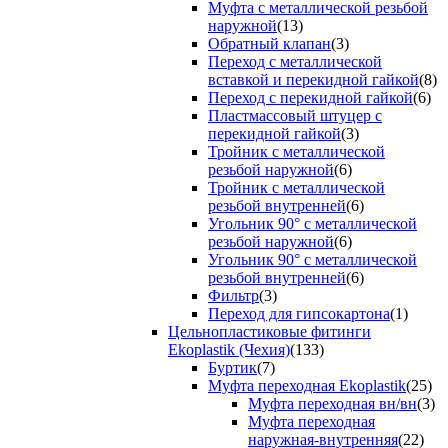
Муфта с металлической резьбой
наружной
(13)
Обратный клапан
(3)
Переход с металлической
вставкой и перекидной гайкой
(8)
Переход с перекидной гайкой
(6)
Пластмассовый штуцер с
перекидной гайкой
(3)
Тройник с металлической
резьбой наружной
(6)
Тройник с металлической
резьбой внутренней
(6)
Угольник 90° с металлической
резьбой наружной
(6)
Угольник 90° с металлической
резьбой внутренней
(6)
Фильтр
(3)
Переход для гипсокартона
(1)
Цельнопластиковые фитинги
Ekoplastik (Чехия)
(133)
Буртик
(7)
Муфта переходная Ekoplastik
(25)
Муфта переходная вн/вн
(3)
Муфта переходная
наружная-внутренняя
(22)