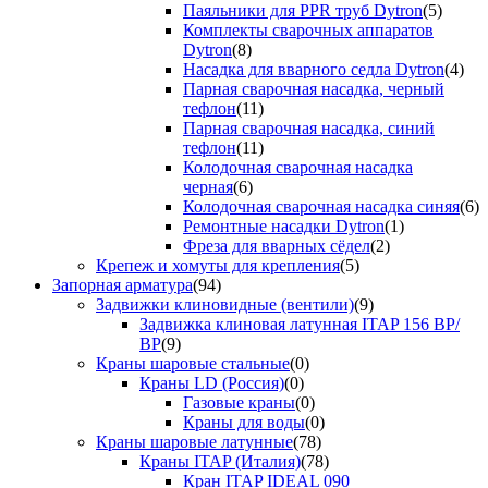
Паяльники для PPR труб Dytron
(5)
Комплекты сварочных аппаратов
Dytron
(8)
Насадка для вварного седла Dytron
(4)
Парная сварочная насадка, черный
тефлон
(11)
Парная сварочная насадка, синий
тефлон
(11)
Колодочная сварочная насадка
черная
(6)
Колодочная сварочная насадка синяя
(6)
Ремонтные насадки Dytron
(1)
Фреза для вварных сёдел
(2)
Крепеж и хомуты для крепления
(5)
Запорная арматура
(94)
Задвижки клиновидные (вентили)
(9)
Задвижка клиновая латунная ITAP 156 ВР/
ВР
(9)
Краны шаровые стальные
(0)
Краны LD (Россия)
(0)
Газовые краны
(0)
Краны для воды
(0)
Краны шаровые латунные
(78)
Краны ITAP (Италия)
(78)
Кран ITAP IDEAL 090