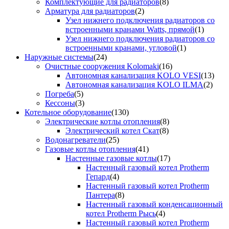
Комплектующие для радиаторов
(8)
Арматура для радиаторов
(2)
Узел нижнего подключения радиаторов со
встроенными кранами Watts, прямой
(1)
Узел нижнего подключения радиаторов со
встроенными кранами, угловой
(1)
Наружные системы
(24)
Очистные сооружения Kolomaki
(16)
Автономная канализация KOLO VESI
(13)
Автономная канализация KOLO ILMA
(2)
Погреба
(5)
Кессоны
(3)
Котельное оборудование
(130)
Электрические котлы отопления
(8)
Электрический котел Скат
(8)
Водонагреватели
(25)
Газовые котлы отопления
(41)
Настенные газовые котлы
(17)
Настенный газовый котел Protherm
Гепард
(4)
Настенный газовый котел Protherm
Пантера
(8)
Настенный газовый конденсационный
котел Protherm Рысь
(4)
Настенный газовый котел Protherm