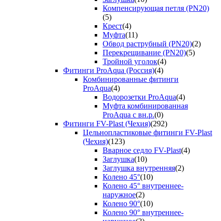
Компенсирующая петля (PN20)
(5)
Крест
(4)
Муфта
(11)
Обвод раструбный (PN20)
(2)
Перекрещивание (PN20)
(5)
Тройной уголок
(4)
Фитинги ProAqua (Россия)
(4)
Комбинированные фитинги
ProAqua
(4)
Водорозетки ProAqua
(4)
Муфта комбинированная
ProAqua с вн.р.
(0)
Фитинги FV-Plast (Чехия)
(292)
Цельнопластиковые фитинги FV-Plast
(Чехия)
(123)
Вварное седло FV-Plast
(4)
Заглушка
(10)
Заглушка внутренняя
(2)
Колено 45°
(10)
Колено 45° внутреннее-
наружное
(2)
Колено 90°
(10)
Колено 90° внутреннее-