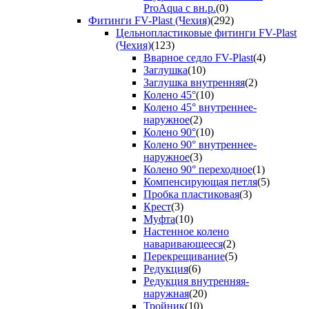
ProAqua с вн.р.
(0)
Фитинги FV-Plast (Чехия)
(292)
Цельнопластиковые фитинги FV-Plast
(Чехия)
(123)
Вварное седло FV-Plast
(4)
Заглушка
(10)
Заглушка внутренняя
(2)
Колено 45°
(10)
Колено 45° внутреннее-
наружное
(2)
Колено 90°
(10)
Колено 90° внутреннее-
наружное
(3)
Колено 90° переходное
(1)
Компенсирующая петля
(5)
Пробка пластиковая
(3)
Крест
(3)
Муфта
(10)
Настенное колено
наваривающееся
(2)
Перекрещивание
(5)
Редукция
(6)
Редукция внутренняя-
наружная
(20)
Тройник
(10)