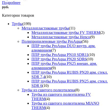
Подробнее
руб.
Категории товаров
Трубы
(199)
Металлопластиковые трубы
(11)
Металлопластиковые трубы FV THERM
(2)
Металлопластиковые трубы Henco
(9)
Полипропиленовые трубы ProAqua
(56)
ППР трубы ProAqua DUO внутр. арм.
алюминием
(7)
ППР трубы ProAqua PN10 SDR11
(10)
ППР трубы ProAqua PN20 SDR6
(10)
ППР трубы ProAqua PN25 внешн. арм.
алюминием
(9)
ППР трубы ProAqua RUBIS PN20 арм. стекл.
SDR 7,4
(10)
ППР трубы ProAqua RUBIS PN25 арм. стекл.
SDR 6
(10)
Трубы из сшитого полиэтилена
(8)
Трубы из сшитого полиэтилена FV
THERM
(4)
Трубы из сшитого полиэтилена MIANO
THERM
(4)