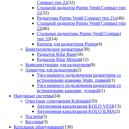
Compact тип 22
(32)
Стальной радиатор Purmo Ventil Compact тип
11
(32)
Радиаторы Purmo Ventil Compact тип 21s
(46)
Стальной радиатор Purmo Ventil Compact тип
22
(46)
Стальные радиаторы Purmo Ventil Compact
тип 33
(14)
Крепеж для радиаторов Purmo
(4)
Биметаллические радиаторы
(30)
Радиатор Rifar Base
(18)
Радиатор Rifar Monolit
(12)
Комплектующие для радиаторов
(8)
Арматура для радиаторов
(2)
Узел нижнего подключения радиаторов со
встроенными кранами Watts, прямой
(1)
Узел нижнего подключения радиаторов со
встроенными кранами, угловой
(1)
Наружные системы
(24)
Очистные сооружения Kolomaki
(16)
Автономная канализация KOLO VESI
(13)
Автономная канализация KOLO ILMA
(2)
Погреба
(5)
Кессоны
(3)
Котельное оборудование
(130)