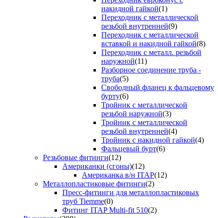
накидной гайкой
(1)
Переходник с металлической
резьбой внутренней
(9)
Переходник с металлической
вставкой и накидной гайкой
(8)
Переходник с металл. резьбой
наружной
(11)
Разборное соединение труба -
труба
(5)
Свободный фланец к фальцевому
бурту
(6)
Тройник с металлической
резьбой наружной
(3)
Тройник с металлической
резьбой внутренней
(4)
Тройник с накидной гайкой
(4)
Фальцевый бурт
(6)
Резьбовые фитинги
(12)
Американки (сгоны)
(12)
Американка в/н ITAP
(12)
Металлопластиковые фитинги
(2)
Пресс-фитинги для металлопластиковых
труб Tiemme
(0)
Фитинг ITAP Multi-fit 510
(2)