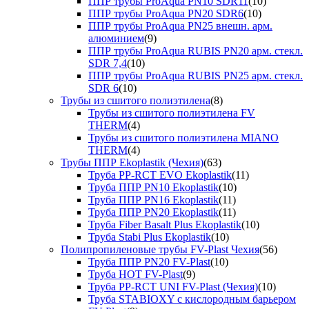
ППР трубы ProAqua PN10 SDR11
(10)
ППР трубы ProAqua PN20 SDR6
(10)
ППР трубы ProAqua PN25 внешн. арм.
алюминием
(9)
ППР трубы ProAqua RUBIS PN20 арм. стекл.
SDR 7,4
(10)
ППР трубы ProAqua RUBIS PN25 арм. стекл.
SDR 6
(10)
Трубы из сшитого полиэтилена
(8)
Трубы из сшитого полиэтилена FV
THERM
(4)
Трубы из сшитого полиэтилена MIANO
THERM
(4)
Трубы ППР Ekoplastik (Чехия)
(63)
Труба PP-RCT EVO Ekoplastik
(11)
Труба ППР PN10 Ekoplastik
(10)
Труба ППР PN16 Ekoplastik
(11)
Труба ППР PN20 Ekoplastik
(11)
Труба Fiber Basalt Plus Ekoplastik
(10)
Труба Stabi Plus Ekoplastik
(10)
Полипропиленовые трубы FV-Plast Чехия
(56)
Труба ППР PN20 FV-Plast
(10)
Труба HOT FV-Plast
(9)
Труба PP-RCT UNI FV-Plast (Чехия)
(10)
Труба STABIOXY с кислородным барьером