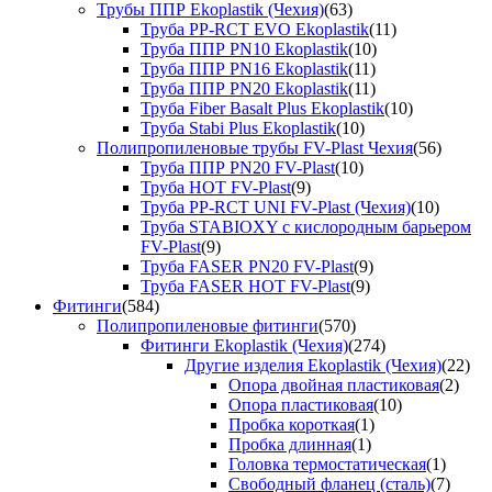
Трубы ППР Ekoplastik (Чехия)
(63)
Труба PP-RCT EVO Ekoplastik
(11)
Труба ППР PN10 Ekoplastik
(10)
Труба ППР PN16 Ekoplastik
(11)
Труба ППР PN20 Ekoplastik
(11)
Труба Fiber Basalt Plus Ekoplastik
(10)
Труба Stabi Plus Ekoplastik
(10)
Полипропиленовые трубы FV-Plast Чехия
(56)
Труба ППР PN20 FV-Plast
(10)
Труба HOT FV-Plast
(9)
Труба PP-RCT UNI FV-Plast (Чехия)
(10)
Труба STABIOXY с кислородным барьером
FV-Plast
(9)
Труба FASER PN20 FV-Plast
(9)
Труба FASER HOT FV-Plast
(9)
Фитинги
(584)
Полипропиленовые фитинги
(570)
Фитинги Ekoplastik (Чехия)
(274)
Другие изделия Ekoplastik (Чехия)
(22)
Опора двойная пластиковая
(2)
Опора пластиковая
(10)
Пробка короткая
(1)
Пробка длинная
(1)
Головка термостатическая
(1)
Свободный фланец (сталь)
(7)