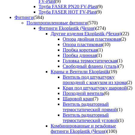
FV-Plast
(9)
Труба FASER PN20 FV-Plast
(9)
Труба FASER HOT FV-Plast
(9)
Фитинги
(584)
Полипропиленовые фитинги
(570)
Фитинги Ekoplastik (Чехия)
(274)
Другие изделия Ekoplastik (Чехия)
(22)
Опора двойная пластиковая
(2)
Опора пластиковая
(10)
Пробка короткая
(1)
Пробка длинная
(1)
Головка термостатическая
(1)
Свободный фланец (сталь)
(7)
Краны и Вентили Ekoplastik
(19)
Вентиль под штукатурку
проходной с кожухом из хрома
(2)
Кран под штукатурку шаровой
(2)
Проходной вентиль
(6)
Шаровой кран
(7)
Вентиль радиаторный
термостатический прямой
(1)
Вентиль радиаторный
термостатический угловой
(1)
Комбинированные и резьбовые
фитинги Ekoplastik (Чехия)
(100)