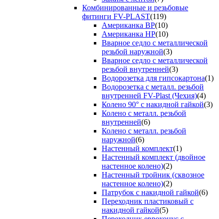
Комбинированные и резьбовые
фитинги FV-PLAST
(119)
Американка ВР
(10)
Американка НР
(10)
Вварное седло с металлической
резьбой наружной
(3)
Вварное седло с металлической
резьбой внутренней
(3)
Водорозетка для гипсокартона
(1)
Водорозетка с металл. резьбой
внутренней FV-Plast (Чехия)
(4)
Колено 90° с накидной гайкой
(3)
Колено с металл. резьбой
внутренней
(6)
Колено с металл. резьбой
наружной
(6)
Настенный комплект
(1)
Настенный комплект (двойное
настенное колено)
(2)
Настенный тройник (сквозное
настенное колено)
(2)
Патрубок с накидной гайкой
(6)
Переходник пластиковый с
накидной гайкой
(5)
Переходник евроконус с