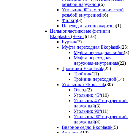
резьбой наружной
(6)
Угольник 90° с металлической
резьбой внутренней
(6)
Фильтр
(3)
Переход для гипсокартона
(1)
Цельнопластиковые фитинги
Ekoplastik (Чехия)
(133)
Буртик
(7)
Муфта переходная Ekoplastik
(25)
Муфта переходная вн/вн
(3)
Муфта переходная
наружная-внутренняя
(22)
Тройники Ekoplastik
(25)
Тройник
(11)
Тройник переходной
(14)
Угольники Ekoplastik
(30)
Отвод
(2)
Угольник 45°
(10)
Угольник 45° внутренний-
наружный
(3)
Угольник 90°
(11)
Угольник 90° внутренний-
наружный
(4)
Вварное седло Ekoplastik
(5)
Заглушка
(10)