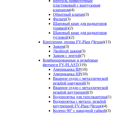
Вентиль прямоточный
пластиковый с выпускным
клапаном
(4)
Обратный клапан
(3)
Фильтр
(3)
Шаровый кран для радиаторов
(прямой)
(2)
Шаровый кран для радиаторов
(угловой)
(2)
Крепления, опоры FV-Plast (Чехия)
(13)
Зажим
(3)
Двойной зажим
(3)
Зажим с лентой
(7)
Комбинированные и резьбовые
фитинги FV-PLAST
(119)
Американка ВР
(10)
Американка НР
(10)
Вварное седло с металлической
резьбой наружной
(3)
Вварное седло с металлической
резьбой внутренней
(3)
Водорозетка для гипсокартона
(1)
Водорозетка с металл. резьбой
внутренней FV-Plast (Чехия)
(4)
Колено 90° с накидной гайкой
(3)