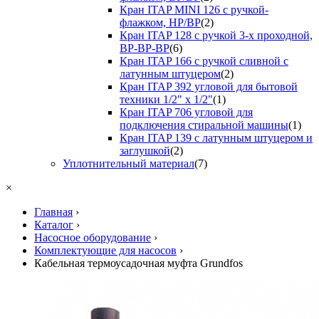
Кран ITAP MINI 126 с ручкой-
флажком, НР/ВР
(2)
Кран ITAP 128 с ручкой 3-х проходной,
ВР-ВР-ВР
(6)
Кран ITAP 166 с ручкой сливной с
латунным штуцером
(2)
Кран ITAP 392 угловой для бытовой
техники 1/2" х 1/2"
(1)
Кран ITAP 706 угловой для
подключения стиральной машины
(1)
Кран ITAP 139 с латунным штуцером и
заглушкой
(2)
Уплотнительный материал
(7)
×
Главная
›
Каталог
›
Насосное оборудование
›
Комплектующие для насосов
›
Кабельная термоусадочная муфта Grundfos