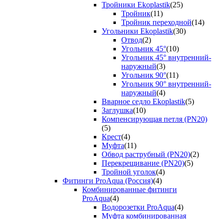
Тройники Ekoplastik
(25)
Тройник
(11)
Тройник переходной
(14)
Угольники Ekoplastik
(30)
Отвод
(2)
Угольник 45°
(10)
Угольник 45° внутренний-
наружный
(3)
Угольник 90°
(11)
Угольник 90° внутренний-
наружный
(4)
Вварное седло Ekoplastik
(5)
Заглушка
(10)
Компенсирующая петля (PN20)
(5)
Крест
(4)
Муфта
(11)
Обвод раструбный (PN20)
(2)
Перекрещивание (PN20)
(5)
Тройной уголок
(4)
Фитинги ProAqua (Россия)
(4)
Комбинированные фитинги
ProAqua
(4)
Водорозетки ProAqua
(4)
Муфта комбинированная