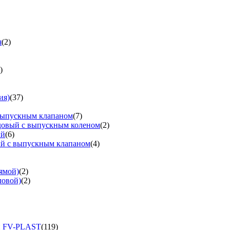
я
(2)
)
ия)
(37)
выпускным клапаном
(7)
довый с выпускным коленом
(2)
ый
(6)
ый с выпускным клапаном
(4)
ямой)
(2)
ловой)
(2)
и FV-PLAST
(119)