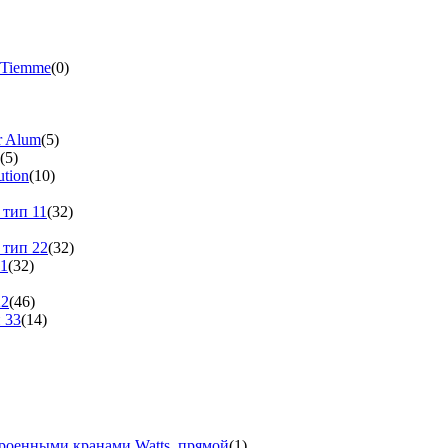
 Tiemme
(0)
r Alum
(5)
(5)
tion
(10)
 тип 11
(32)
 тип 22
(32)
11
(32)
22
(46)
 33
(14)
троенными кранами Watts, прямой
(1)