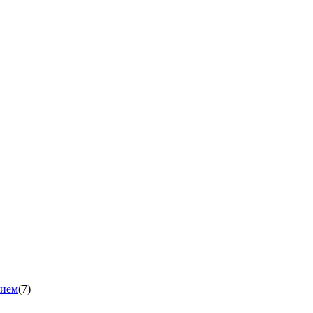
нием
(7)