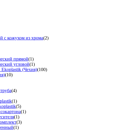
й с кожухом из хрома
(2)
ческий прямой
(1)
ческий угловой
(1)
koplastik (Чехия)
(100)
ия)
(10)
-труба
(4)
lastik
(1)
oplastik
(5)
псокартона
(1)
есителя
(1)
омплект
(3)
тенный
(1)