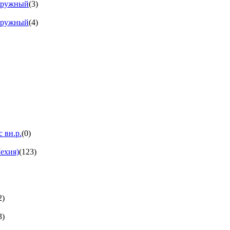
аружный
(3)
аружный
(4)
 вн.р.
(0)
ехия)
(123)
2)
3)