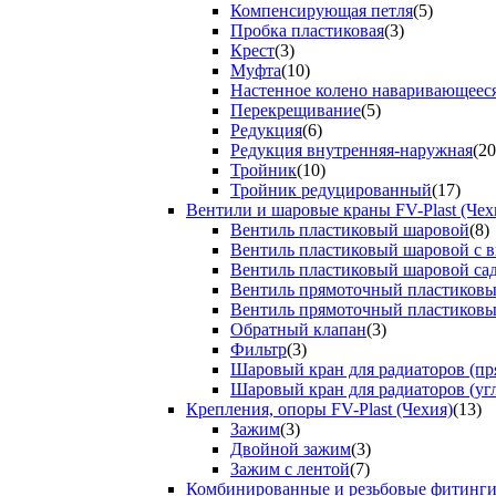
Компенсирующая петля
(5)
Пробка пластиковая
(3)
Крест
(3)
Муфта
(10)
Настенное колено наваривающеес
Перекрещивание
(5)
Редукция
(6)
Редукция внутренняя-наружная
(20
Тройник
(10)
Тройник редуцированный
(17)
Вентили и шаровые краны FV-Plast (Чех
Вентиль пластиковый шаровой
(8)
Вентиль пластиковый шаровой с 
Вентиль пластиковый шаровой са
Вентиль прямоточный пластиков
Вентиль прямоточный пластиков
Обратный клапан
(3)
Фильтр
(3)
Шаровый кран для радиаторов (пр
Шаровый кран для радиаторов (уг
Крепления, опоры FV-Plast (Чехия)
(13)
Зажим
(3)
Двойной зажим
(3)
Зажим с лентой
(7)
Комбинированные и резьбовые фитинг