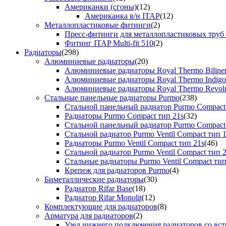
Американки (сгоны)
(12)
Американка в/н ITAP
(12)
Металлопластиковые фитинги
(2)
Пресс-фитинги для металлопластиковых труб
Фитинг ITAP Multi-fit 510
(2)
Радиаторы
(298)
Алюминиевые радиаторы
(20)
Алюминиевые радиаторы Royal Thermo Biline
Алюминиевые радиаторы Royal Thermo Indigo
Алюминиевые радиаторы Royal Thermo Revolu
Стальные панельные радиаторы Purmo
(238)
Стальной панельный радиатор Purmo Compact
Радиаторы Purmo Compact тип 21s
(32)
Стальной панельный радиатор Purmo Compact
Стальной радиатор Purmo Ventil Compact тип 
Радиаторы Purmo Ventil Compact тип 21s
(46)
Стальной радиатор Purmo Ventil Compact тип 
Стальные радиаторы Purmo Ventil Compact тип
Крепеж для радиаторов Purmo
(4)
Биметаллические радиаторы
(30)
Радиатор Rifar Base
(18)
Радиатор Rifar Monolit
(12)
Комплектующие для радиаторов
(8)
Арматура для радиаторов
(2)
Узел нижнего подключения радиаторов со вс