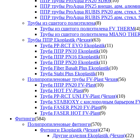
ППР трубы ProAqua PN20 SDR6
(10)
ППР трубы ProAqua PN25 внешн. арм. алюми
ППР трубы ProAqua RUBIS PN20 арм. стекл. 
ППР трубы ProAqua RUBIS PN25 арм. стекл. 
Трубы из сшитого полиэтилена
(8)
Трубы из сшитого полиэтилена FV THERM
(4
Трубы из сшитого полиэтилена MIANO TH
Трубы ППР Ekoplastik (Чехия)
(63)
Труба PP-RCT EVO Ekoplastik
(11)
Труба ППР PN10 Ekoplastik
(10)
Труба ППР PN16 Ekoplastik
(11)
Труба ППР PN20 Ekoplastik
(11)
Труба Fiber Basalt Plus Ekoplastik
(10)
Труба Stabi Plus Ekoplastik
(10)
Полипропиленовые трубы FV-Plast Чехия
(56)
Труба ППР PN20 FV-Plast
(10)
Труба HOT FV-Plast
(9)
Труба PP-RCT UNI FV-Plast (Чехия)
(10)
Труба STABIOXY с кислородным барьером FV
Труба FASER PN20 FV-Plast
(9)
Труба FASER HOT FV-Plast
(9)
Фитинги
(584)
Полипропиленовые фитинги
(570)
Фитинги Ekoplastik (Чехия)
(274)
Другие изделия Ekoplastik (Чехия)
(22)