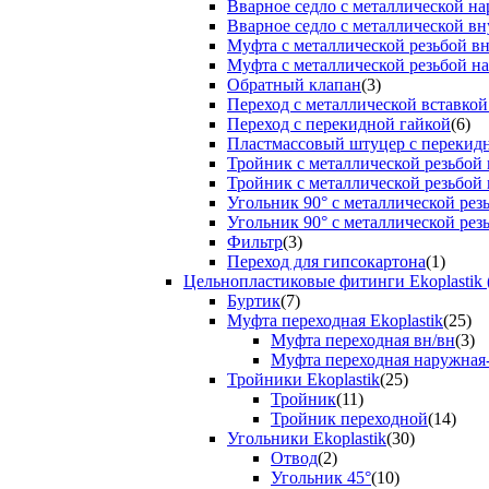
Вварное седло с металлической н
Вварное седло с металлической вн
Муфта с металлической резьбой в
Муфта с металлической резьбой н
Обратный клапан
(3)
Переход с металлической вставкой
Переход с перекидной гайкой
(6)
Пластмассовый штуцер с перекид
Тройник с металлической резьбой
Тройник с металлической резьбой
Угольник 90° с металлической ре
Угольник 90° с металлической рез
Фильтр
(3)
Переход для гипсокартона
(1)
Цельнопластиковые фитинги Ekoplastik 
Буртик
(7)
Муфта переходная Ekoplastik
(25)
Муфта переходная вн/вн
(3)
Муфта переходная наружная
Тройники Ekoplastik
(25)
Тройник
(11)
Тройник переходной
(14)
Угольники Ekoplastik
(30)
Отвод
(2)
Угольник 45°
(10)