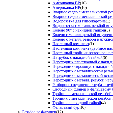
Американка ВР
(10)
Американка НР
(10)
Вварное седло с металлической р
Вварное седло с металлической ре
Водорозетка для гипсокартона
(1)
Водорозетка с металл. резьбой вну
Колено 90° с накидной гайкой
(3)
Колено с металл. резьбой внутрен
Колено с металл. резьбой наружно
Настенный комплект
(1)
Настенный комплект (двойное нас
Настенный тройник (сквозное нас
Патрубок с накидной гайкой
(6)
Переходник пластиковый с накид
Переходник евроконус с накидной
Переходник с металлической резь
Переходник с металлической вста
Переходник с металл. резьбой на
Разборное соединение труба - труб
Свободный фланец к фальцевому 
Тройник с металлической резьбой
Тройник с металлической резьбой
Тройник с накидной гайкой
(4)
Фальцевый бурт
(6)
Резьбовые фитинги
(12)