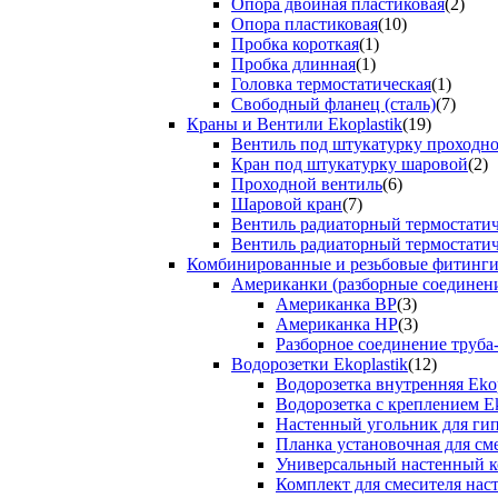
Опора двойная пластиковая
(2)
Опора пластиковая
(10)
Пробка короткая
(1)
Пробка длинная
(1)
Головка термостатическая
(1)
Свободный фланец (сталь)
(7)
Краны и Вентили Ekoplastik
(19)
Вентиль под штукатурку проходно
Кран под штукатурку шаровой
(2)
Проходной вентиль
(6)
Шаровой кран
(7)
Вентиль радиаторный термостати
Вентиль радиаторный термостати
Комбинированные и резьбовые фитинги E
Американки (разборные соединен
Американка ВР
(3)
Американка НР
(3)
Разборное соединение труба
Водорозетки Ekoplastik
(12)
Водорозетка внутренняя Ekop
Водорозетка с креплением Ek
Настенный угольник для ги
Планка установочная для см
Универсальный настенный к
Комплект для смесителя нас