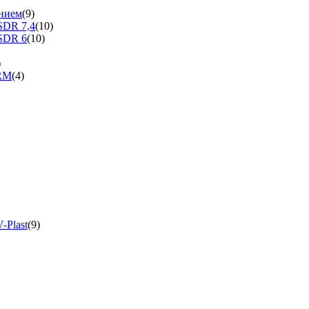
нием
(9)
SDR 7,4
(10)
SDR 6
(10)
)
ERM
(4)
-Plast
(9)