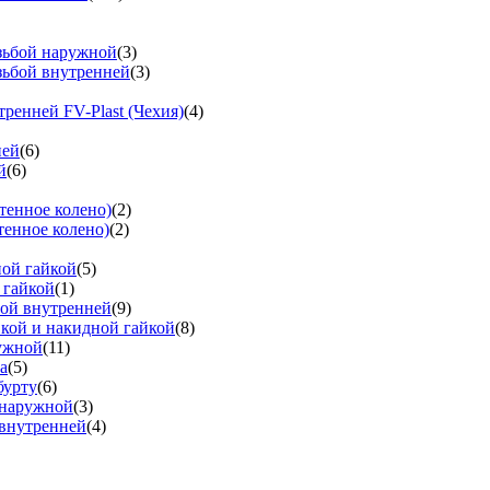
езьбой наружной
(3)
зьбой внутренней
(3)
тренней FV-Plast (Чехия)
(4)
ней
(6)
й
(6)
тенное колено)
(2)
тенное колено)
(2)
ной гайкой
(5)
 гайкой
(1)
бой внутренней
(9)
вкой и накидной гайкой
(8)
ружной
(11)
а
(5)
бурту
(6)
 наружной
(3)
 внутренней
(4)