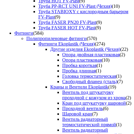
Труба HOT FV-Plast
(9)
Труба PP-RCT UNI FV-Plast (Чехия)
(10)
Труба STABIOXY с кислородным барьером
FV-Plast
(9)
Труба FASER PN20 FV-Plast
(9)
Труба FASER HOT FV-Plast
(9)
Фитинги
(584)
Полипропиленовые фитинги
(570)
Фитинги Ekoplastik (Чехия)
(274)
Другие изделия Ekoplastik (Чехия)
(22)
Опора двойная пластиковая
(2)
Опора пластиковая
(10)
Пробка короткая
(1)
Пробка длинная
(1)
Головка термостатическая
(1)
Свободный фланец (сталь)
(7)
Краны и Вентили Ekoplastik
(19)
Вентиль под штукатурку
проходной с кожухом из хрома
(2)
Кран под штукатурку шаровой
(2)
Проходной вентиль
(6)
Шаровой кран
(7)
Вентиль радиаторный
термостатический прямой
(1)
Вентиль радиаторный