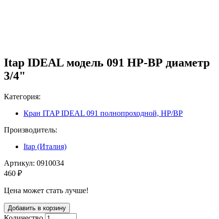
Itap IDEAL модель 091 НР-ВР диаметр
3/4"
Категория:
Кран ITAP IDEAL 091 полнопроходной, НР/ВР
Производитель:
Itap (Италия)
Артикул:
0910034
460 ₽
Цена может стать лучше!
Количество