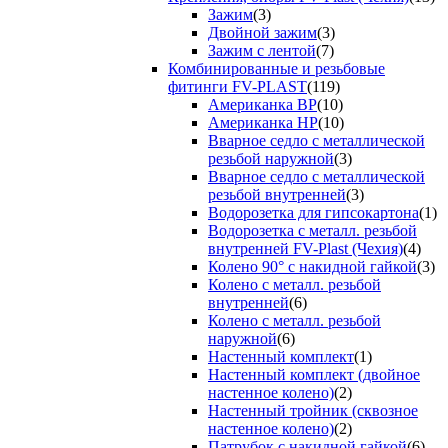
Зажим
(3)
Двойной зажим
(3)
Зажим с лентой
(7)
Комбинированные и резьбовые
фитинги FV-PLAST
(119)
Американка ВР
(10)
Американка НР
(10)
Вварное седло с металлической
резьбой наружной
(3)
Вварное седло с металлической
резьбой внутренней
(3)
Водорозетка для гипсокартона
(1)
Водорозетка с металл. резьбой
внутренней FV-Plast (Чехия)
(4)
Колено 90° с накидной гайкой
(3)
Колено с металл. резьбой
внутренней
(6)
Колено с металл. резьбой
наружной
(6)
Настенный комплект
(1)
Настенный комплект (двойное
настенное колено)
(2)
Настенный тройник (сквозное
настенное колено)
(2)
Патрубок с накидной гайкой
(6)