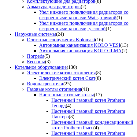
Комплектующие для радиаторов
(8)
Арматура для радиаторов
(2)
Узел нижнего подключения радиаторов со
встроенными кранами Watts, прямой
(1)
Узел нижнего подключения радиаторов со
встроенными кранами, угловой
(1)
Наружные системы
(24)
Очистные сооружения Kolomaki
(16)
Автономная канализация KOLO VESI
(13)
Автономная канализация KOLO ILMA
(2)
Погреба
(5)
Кессоны
(3)
Котельное оборудование
(130)
Электрические котлы отопления
(8)
Электрический котел Скат
(8)
Водонагреватели
(25)
Газовые котлы отопления
(41)
Настенные газовые котлы
(17)
Настенный газовый котел Protherm
Гепард
(4)
Настенный газовый котел Protherm
Пантера
(8)
Настенный газовый конденсационный
котел Protherm Рысь
(4)
Настенный газовый котел Protherm