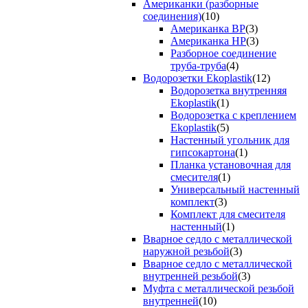
Американки (разборные
соединения)
(10)
Американка ВР
(3)
Американка НР
(3)
Разборное соединение
труба-труба
(4)
Водорозетки Ekoplastik
(12)
Водорозетка внутренняя
Ekoplastik
(1)
Водорозетка с креплением
Ekoplastik
(5)
Настенный угольник для
гипсокартона
(1)
Планка установочная для
смесителя
(1)
Универсальный настенный
комплект
(3)
Комплект для смесителя
настенный
(1)
Вварное седло с металлической
наружной резьбой
(3)
Вварное седло с металлической
внутренней резьбой
(3)
Муфта с металлической резьбой
внутренней
(10)