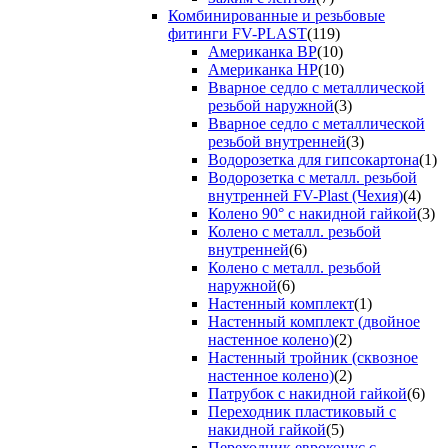
Комбинированные и резьбовые
фитинги FV-PLAST
(119)
Американка ВР
(10)
Американка НР
(10)
Вварное седло с металлической
резьбой наружной
(3)
Вварное седло с металлической
резьбой внутренней
(3)
Водорозетка для гипсокартона
(1)
Водорозетка с металл. резьбой
внутренней FV-Plast (Чехия)
(4)
Колено 90° с накидной гайкой
(3)
Колено с металл. резьбой
внутренней
(6)
Колено с металл. резьбой
наружной
(6)
Настенный комплект
(1)
Настенный комплект (двойное
настенное колено)
(2)
Настенный тройник (сквозное
настенное колено)
(2)
Патрубок с накидной гайкой
(6)
Переходник пластиковый с
накидной гайкой
(5)
Переходник евроконус с