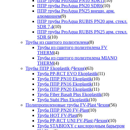
ППР трубы ProAqua PN10 SDR11
(10)
ППР трубы ProAqua PN20 SDR6
(10)
ППР трубы ProAqua PN25 внешн. арм.
алюминием
(9)
ППР трубы ProAqua RUBIS PN20 арм. стекл.
SDR 7,4
(10)
ППР трубы ProAqua RUBIS PN25 арм. стекл.
SDR 6
(10)
Трубы из сшитого полиэтилена
(8)
Трубы из сшитого полиэтилена FV
THERM
(4)
Трубы из сшитого полиэтилена MIANO
THERM
(4)
Трубы ППР Ekoplastik (Чехия)
(63)
Труба PP-RCT EVO Ekoplastik
(11)
Труба ППР PN10 Ekoplastik
(10)
Труба ППР PN16 Ekoplastik
(11)
Труба ППР PN20 Ekoplastik
(11)
Труба Fiber Basalt Plus Ekoplastik
(10)
Труба Stabi Plus Ekoplastik
(10)
Полипропиленовые трубы FV-Plast Чехия
(56)
Труба ППР PN20 FV-Plast
(10)
Труба HOT FV-Plast
(9)
Труба PP-RCT UNI FV-Plast (Чехия)
(10)
Труба STABIOXY с кислородным барьером