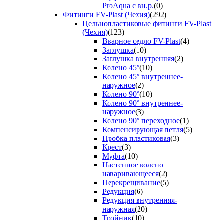
ProAqua с вн.р.
(0)
Фитинги FV-Plast (Чехия)
(292)
Цельнопластиковые фитинги FV-Plast
(Чехия)
(123)
Вварное седло FV-Plast
(4)
Заглушка
(10)
Заглушка внутренняя
(2)
Колено 45°
(10)
Колено 45° внутреннее-
наружное
(2)
Колено 90°
(10)
Колено 90° внутреннее-
наружное
(3)
Колено 90° переходное
(1)
Компенсирующая петля
(5)
Пробка пластиковая
(3)
Крест
(3)
Муфта
(10)
Настенное колено
наваривающееся
(2)
Перекрещивание
(5)
Редукция
(6)
Редукция внутренняя-
наружная
(20)
Тройник
(10)