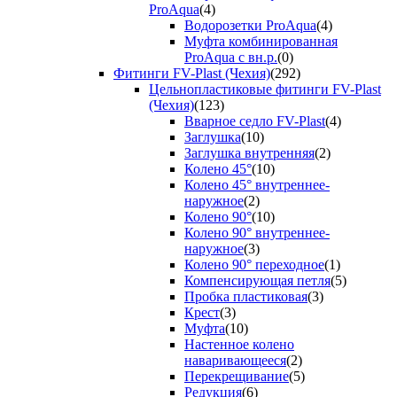
ProAqua
(4)
Водорозетки ProAqua
(4)
Муфта комбинированная
ProAqua с вн.р.
(0)
Фитинги FV-Plast (Чехия)
(292)
Цельнопластиковые фитинги FV-Plast
(Чехия)
(123)
Вварное седло FV-Plast
(4)
Заглушка
(10)
Заглушка внутренняя
(2)
Колено 45°
(10)
Колено 45° внутреннее-
наружное
(2)
Колено 90°
(10)
Колено 90° внутреннее-
наружное
(3)
Колено 90° переходное
(1)
Компенсирующая петля
(5)
Пробка пластиковая
(3)
Крест
(3)
Муфта
(10)
Настенное колено
наваривающееся
(2)
Перекрещивание
(5)
Редукция
(6)