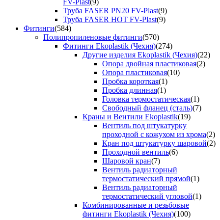
FV-Plast
(9)
Труба FASER PN20 FV-Plast
(9)
Труба FASER HOT FV-Plast
(9)
Фитинги
(584)
Полипропиленовые фитинги
(570)
Фитинги Ekoplastik (Чехия)
(274)
Другие изделия Ekoplastik (Чехия)
(22)
Опора двойная пластиковая
(2)
Опора пластиковая
(10)
Пробка короткая
(1)
Пробка длинная
(1)
Головка термостатическая
(1)
Свободный фланец (сталь)
(7)
Краны и Вентили Ekoplastik
(19)
Вентиль под штукатурку
проходной с кожухом из хрома
(2)
Кран под штукатурку шаровой
(2)
Проходной вентиль
(6)
Шаровой кран
(7)
Вентиль радиаторный
термостатический прямой
(1)
Вентиль радиаторный
термостатический угловой
(1)
Комбинированные и резьбовые
фитинги Ekoplastik (Чехия)
(100)