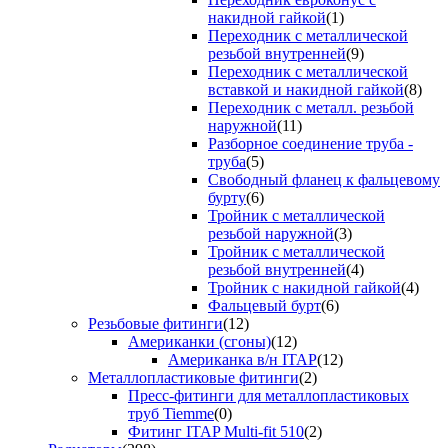
накидной гайкой
(1)
Переходник с металлической
резьбой внутренней
(9)
Переходник с металлической
вставкой и накидной гайкой
(8)
Переходник с металл. резьбой
наружной
(11)
Разборное соединение труба -
труба
(5)
Свободный фланец к фальцевому
бурту
(6)
Тройник с металлической
резьбой наружной
(3)
Тройник с металлической
резьбой внутренней
(4)
Тройник с накидной гайкой
(4)
Фальцевый бурт
(6)
Резьбовые фитинги
(12)
Американки (сгоны)
(12)
Американка в/н ITAP
(12)
Металлопластиковые фитинги
(2)
Пресс-фитинги для металлопластиковых
труб Tiemme
(0)
Фитинг ITAP Multi-fit 510
(2)