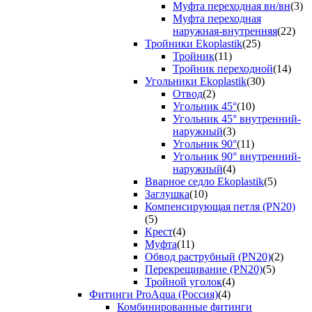
Муфта переходная вн/вн
(3)
Муфта переходная
наружная-внутренняя
(22)
Тройники Ekoplastik
(25)
Тройник
(11)
Тройник переходной
(14)
Угольники Ekoplastik
(30)
Отвод
(2)
Угольник 45°
(10)
Угольник 45° внутренний-
наружный
(3)
Угольник 90°
(11)
Угольник 90° внутренний-
наружный
(4)
Вварное седло Ekoplastik
(5)
Заглушка
(10)
Компенсирующая петля (PN20)
(5)
Крест
(4)
Муфта
(11)
Обвод раструбный (PN20)
(2)
Перекрещивание (PN20)
(5)
Тройной уголок
(4)
Фитинги ProAqua (Россия)
(4)
Комбинированные фитинги