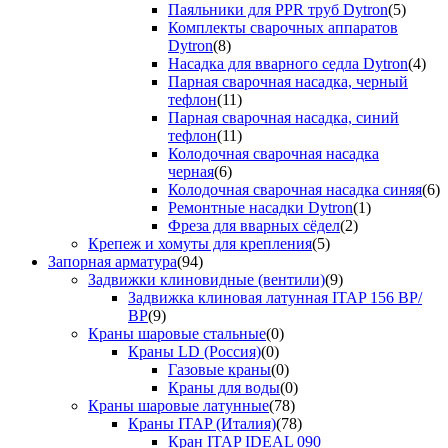
Паяльники для PPR труб Dytron
(5)
Комплекты сварочных аппаратов
Dytron
(8)
Насадка для вварного седла Dytron
(4)
Парная сварочная насадка, черный
тефлон
(11)
Парная сварочная насадка, синий
тефлон
(11)
Колодочная сварочная насадка
черная
(6)
Колодочная сварочная насадка синяя
(6)
Ремонтные насадки Dytron
(1)
Фреза для вварных сёдел
(2)
Крепеж и хомуты для крепления
(5)
Запорная арматура
(94)
Задвижки клиновидные (вентили)
(9)
Задвижка клиновая латунная ITAP 156 ВР/
ВР
(9)
Краны шаровые стальные
(0)
Краны LD (Россия)
(0)
Газовые краны
(0)
Краны для воды
(0)
Краны шаровые латунные
(78)
Краны ITAP (Италия)
(78)
Кран ITAP IDEAL 090