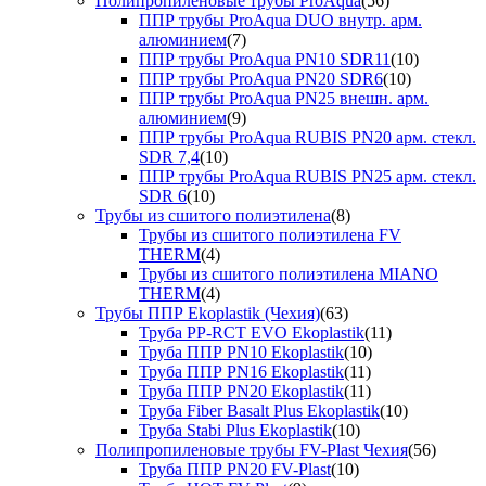
Полипропиленовые трубы ProAqua
(56)
ППР трубы ProAqua DUO внутр. арм.
алюминием
(7)
ППР трубы ProAqua PN10 SDR11
(10)
ППР трубы ProAqua PN20 SDR6
(10)
ППР трубы ProAqua PN25 внешн. арм.
алюминием
(9)
ППР трубы ProAqua RUBIS PN20 арм. стекл.
SDR 7,4
(10)
ППР трубы ProAqua RUBIS PN25 арм. стекл.
SDR 6
(10)
Трубы из сшитого полиэтилена
(8)
Трубы из сшитого полиэтилена FV
THERM
(4)
Трубы из сшитого полиэтилена MIANO
THERM
(4)
Трубы ППР Ekoplastik (Чехия)
(63)
Труба PP-RCT EVO Ekoplastik
(11)
Труба ППР PN10 Ekoplastik
(10)
Труба ППР PN16 Ekoplastik
(11)
Труба ППР PN20 Ekoplastik
(11)
Труба Fiber Basalt Plus Ekoplastik
(10)
Труба Stabi Plus Ekoplastik
(10)
Полипропиленовые трубы FV-Plast Чехия
(56)
Труба ППР PN20 FV-Plast
(10)