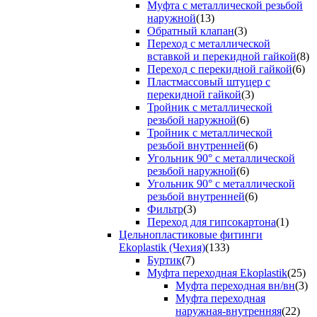
Муфта с металлической резьбой
наружной
(13)
Обратный клапан
(3)
Переход с металлической
вставкой и перекидной гайкой
(8)
Переход с перекидной гайкой
(6)
Пластмассовый штуцер с
перекидной гайкой
(3)
Тройник с металлической
резьбой наружной
(6)
Тройник с металлической
резьбой внутренней
(6)
Угольник 90° с металлической
резьбой наружной
(6)
Угольник 90° с металлической
резьбой внутренней
(6)
Фильтр
(3)
Переход для гипсокартона
(1)
Цельнопластиковые фитинги
Ekoplastik (Чехия)
(133)
Буртик
(7)
Муфта переходная Ekoplastik
(25)
Муфта переходная вн/вн
(3)
Муфта переходная
наружная-внутренняя
(22)