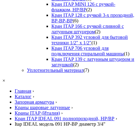
Кран ITAP MINI 126 с ручкой-
флажком, НР/ВР
(2)
Кран ITAP 128 с ручкой 3-х проходной,
ВР-ВР-ВР
(6)
Кран ITAP 166 с ручкой сливной с
латунным штуцером
(2)
Кран ITAP 392 угловой для бытовой
техники 1/2" х 1/2"
(1)
Кран ITAP 706 угловой для
подключения стиральной машины
(1)
Кран ITAP 139 с латунным штуцером и
заглушкой
(2)
Уплотнительный материал
(7)
×
Главная
›
Каталог
›
Запорная арматура
›
Краны шаровые латунные
›
Краны ITAP (Италия)
›
Кран ITAP IDEAL 091 полнопроходной, НР/ВР
›
Itap IDEAL модель 091 НР-ВР диаметр 3/4"