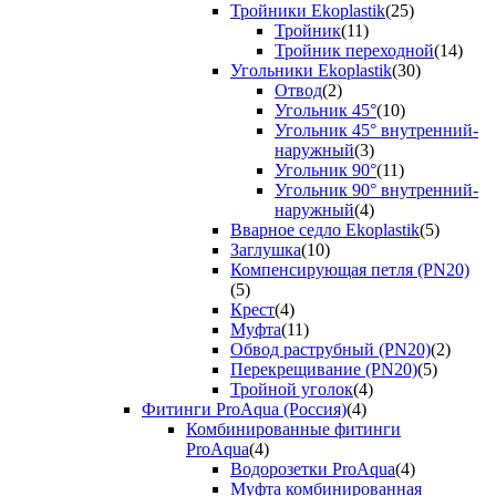
Тройники Ekoplastik
(25)
Тройник
(11)
Тройник переходной
(14)
Угольники Ekoplastik
(30)
Отвод
(2)
Угольник 45°
(10)
Угольник 45° внутренний-
наружный
(3)
Угольник 90°
(11)
Угольник 90° внутренний-
наружный
(4)
Вварное седло Ekoplastik
(5)
Заглушка
(10)
Компенсирующая петля (PN20)
(5)
Крест
(4)
Муфта
(11)
Обвод раструбный (PN20)
(2)
Перекрещивание (PN20)
(5)
Тройной уголок
(4)
Фитинги ProAqua (Россия)
(4)
Комбинированные фитинги
ProAqua
(4)
Водорозетки ProAqua
(4)
Муфта комбинированная