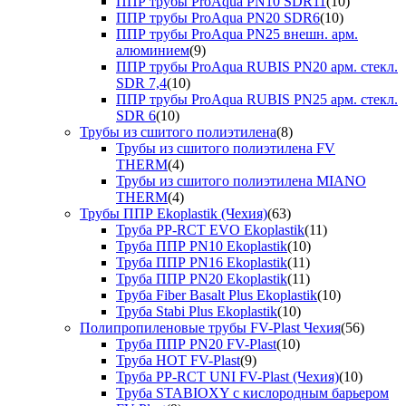
ППР трубы ProAqua PN10 SDR11
(10)
ППР трубы ProAqua PN20 SDR6
(10)
ППР трубы ProAqua PN25 внешн. арм.
алюминием
(9)
ППР трубы ProAqua RUBIS PN20 арм. стекл.
SDR 7,4
(10)
ППР трубы ProAqua RUBIS PN25 арм. стекл.
SDR 6
(10)
Трубы из сшитого полиэтилена
(8)
Трубы из сшитого полиэтилена FV
THERM
(4)
Трубы из сшитого полиэтилена MIANO
THERM
(4)
Трубы ППР Ekoplastik (Чехия)
(63)
Труба PP-RCT EVO Ekoplastik
(11)
Труба ППР PN10 Ekoplastik
(10)
Труба ППР PN16 Ekoplastik
(11)
Труба ППР PN20 Ekoplastik
(11)
Труба Fiber Basalt Plus Ekoplastik
(10)
Труба Stabi Plus Ekoplastik
(10)
Полипропиленовые трубы FV-Plast Чехия
(56)
Труба ППР PN20 FV-Plast
(10)
Труба HOT FV-Plast
(9)
Труба PP-RCT UNI FV-Plast (Чехия)
(10)
Труба STABIOXY с кислородным барьером