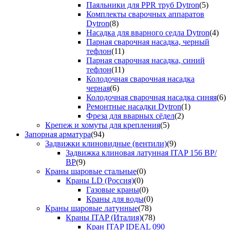
Паяльники для PPR труб Dytron
(5)
Комплекты сварочных аппаратов
Dytron
(8)
Насадка для вварного седла Dytron
(4)
Парная сварочная насадка, черный
тефлон
(11)
Парная сварочная насадка, синий
тефлон
(11)
Колодочная сварочная насадка
черная
(6)
Колодочная сварочная насадка синяя
(6)
Ремонтные насадки Dytron
(1)
Фреза для вварных сёдел
(2)
Крепеж и хомуты для крепления
(5)
Запорная арматура
(94)
Задвижки клиновидные (вентили)
(9)
Задвижка клиновая латунная ITAP 156 ВР/
ВР
(9)
Краны шаровые стальные
(0)
Краны LD (Россия)
(0)
Газовые краны
(0)
Краны для воды
(0)
Краны шаровые латунные
(78)
Краны ITAP (Италия)
(78)
Кран ITAP IDEAL 090