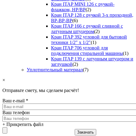
Кран ITAP MINI 126 с ручкой-
флажком, НР/ВР
(2)
Кран ITAP 128 с ручкой 3-х проходной,
ВР-ВР-ВР
(6)
Кран ITAP 166 с ручкой сливной с
латунным штуцером
(2)
Кран ITAP 392 угловой для бытовой
техники 1/2" х 1/2"
(1)
Кран ITAP 706 угловой для
подключения стиральной машины
(1)
Кран ITAP 139 с латунным штуцером и
заглушкой
(2)
Уплотнительный материал
(7)
×
Отправьте смету, мы сделаем расчёт!
Ваш e-mail
*
Ваш телефон
+ Прикрепить файл