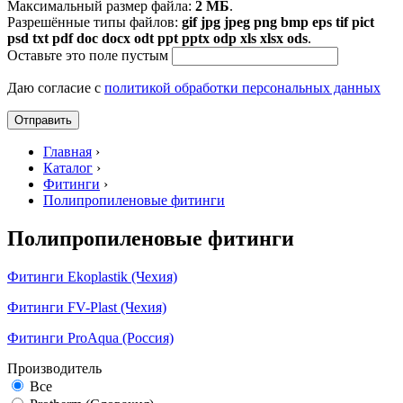
Максимальный размер файла:
2 МБ
.
Разрешённые типы файлов:
gif jpg jpeg png bmp eps tif pict
psd txt pdf doc docx odt ppt pptx odp xls xlsx ods
.
Оставьте это поле пустым
Даю согласие с
политикой обработки персональных данных
Главная
›
Каталог
›
Фитинги
›
Полипропиленовые фитинги
Полипропиленовые фитинги
Фитинги Ekoplastik (Чехия)
Фитинги FV-Plast (Чехия)
Фитинги ProAqua (Россия)
Производитель
Все