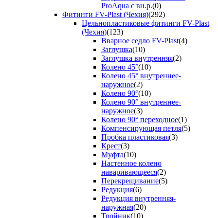
ProAqua с вн.р.
(0)
Фитинги FV-Plast (Чехия)
(292)
Цельнопластиковые фитинги FV-Plast
(Чехия)
(123)
Вварное седло FV-Plast
(4)
Заглушка
(10)
Заглушка внутренняя
(2)
Колено 45°
(10)
Колено 45° внутреннее-
наружное
(2)
Колено 90°
(10)
Колено 90° внутреннее-
наружное
(3)
Колено 90° переходное
(1)
Компенсирующая петля
(5)
Пробка пластиковая
(3)
Крест
(3)
Муфта
(10)
Настенное колено
наваривающееся
(2)
Перекрещивание
(5)
Редукция
(6)
Редукция внутренняя-
наружная
(20)
Тройник
(10)