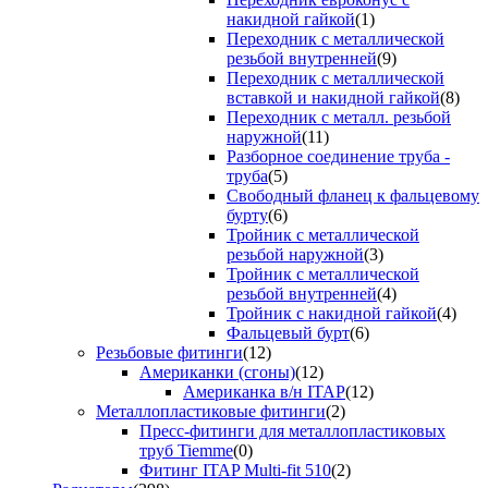
накидной гайкой
(1)
Переходник с металлической
резьбой внутренней
(9)
Переходник с металлической
вставкой и накидной гайкой
(8)
Переходник с металл. резьбой
наружной
(11)
Разборное соединение труба -
труба
(5)
Свободный фланец к фальцевому
бурту
(6)
Тройник с металлической
резьбой наружной
(3)
Тройник с металлической
резьбой внутренней
(4)
Тройник с накидной гайкой
(4)
Фальцевый бурт
(6)
Резьбовые фитинги
(12)
Американки (сгоны)
(12)
Американка в/н ITAP
(12)
Металлопластиковые фитинги
(2)
Пресс-фитинги для металлопластиковых
труб Tiemme
(0)
Фитинг ITAP Multi-fit 510
(2)