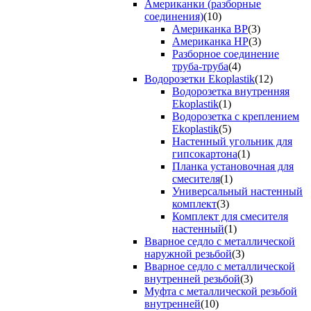
Американки (разборные
соединения)
(10)
Американка ВР
(3)
Американка НР
(3)
Разборное соединение
труба-труба
(4)
Водорозетки Ekoplastik
(12)
Водорозетка внутренняя
Ekoplastik
(1)
Водорозетка с креплением
Ekoplastik
(5)
Настенный угольник для
гипсокартона
(1)
Планка установочная для
смесителя
(1)
Универсальный настенный
комплект
(3)
Комплект для смесителя
настенный
(1)
Вварное седло с металлической
наружной резьбой
(3)
Вварное седло с металлической
внутренней резьбой
(3)
Муфта с металлической резьбой
внутренней
(10)