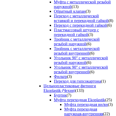
Муфта с металлической резьбой
наружной
(13)
Обратный клапан
(3)
Переход с металлической
вставкой и перекидной гайкой
(8)
Переход с перекидной гайкой
(6)
Пластмассовый штуцер с
перекидной гайкой
(3)
Тройник с металлической
резьбой наружной
(6)
Тройник с металлической
резьбой внутренней
(6)
Угольник 90° с металлической
резьбой наружной
(6)
Угольник 90° с металлической
резьбой внутренней
(6)
Фильтр
(3)
Переход для гипсокартона
(1)
Цельнопластиковые фитинги
Ekoplastik (Чехия)
(133)
Буртик
(7)
Муфта переходная Ekoplastik
(25)
Муфта переходная вн/вн
(3)
Муфта переходная
наружная-внутренняя
(22)