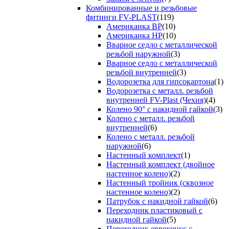
Комбинированные и резьбовые
фитинги FV-PLAST
(119)
Американка ВР
(10)
Американка НР
(10)
Вварное седло с металлической
резьбой наружной
(3)
Вварное седло с металлической
резьбой внутренней
(3)
Водорозетка для гипсокартона
(1)
Водорозетка с металл. резьбой
внутренней FV-Plast (Чехия)
(4)
Колено 90° с накидной гайкой
(3)
Колено с металл. резьбой
внутренней
(6)
Колено с металл. резьбой
наружной
(6)
Настенный комплект
(1)
Настенный комплект (двойное
настенное колено)
(2)
Настенный тройник (сквозное
настенное колено)
(2)
Патрубок с накидной гайкой
(6)
Переходник пластиковый с
накидной гайкой
(5)
Переходник евроконус с