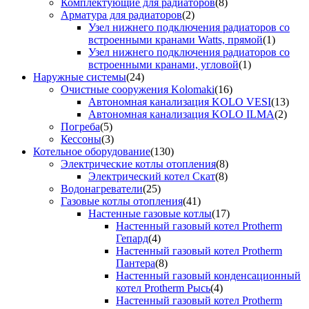
Комплектующие для радиаторов
(8)
Арматура для радиаторов
(2)
Узел нижнего подключения радиаторов со
встроенными кранами Watts, прямой
(1)
Узел нижнего подключения радиаторов со
встроенными кранами, угловой
(1)
Наружные системы
(24)
Очистные сооружения Kolomaki
(16)
Автономная канализация KOLO VESI
(13)
Автономная канализация KOLO ILMA
(2)
Погреба
(5)
Кессоны
(3)
Котельное оборудование
(130)
Электрические котлы отопления
(8)
Электрический котел Скат
(8)
Водонагреватели
(25)
Газовые котлы отопления
(41)
Настенные газовые котлы
(17)
Настенный газовый котел Protherm
Гепард
(4)
Настенный газовый котел Protherm
Пантера
(8)
Настенный газовый конденсационный
котел Protherm Рысь
(4)
Настенный газовый котел Protherm