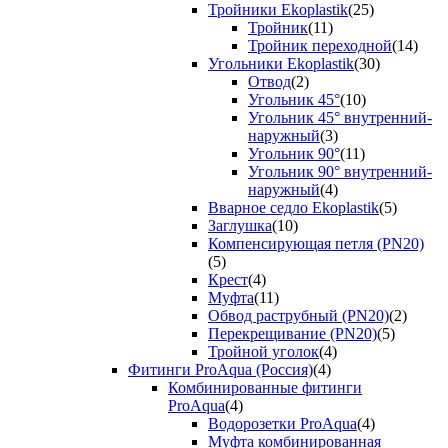
Тройники Ekoplastik
(25)
Тройник
(11)
Тройник переходной
(14)
Угольники Ekoplastik
(30)
Отвод
(2)
Угольник 45°
(10)
Угольник 45° внутренний-
наружный
(3)
Угольник 90°
(11)
Угольник 90° внутренний-
наружный
(4)
Вварное седло Ekoplastik
(5)
Заглушка
(10)
Компенсирующая петля (PN20)
(5)
Крест
(4)
Муфта
(11)
Обвод раструбный (PN20)
(2)
Перекрещивание (PN20)
(5)
Тройной уголок
(4)
Фитинги ProAqua (Россия)
(4)
Комбинированные фитинги
ProAqua
(4)
Водорозетки ProAqua
(4)
Муфта комбинированная