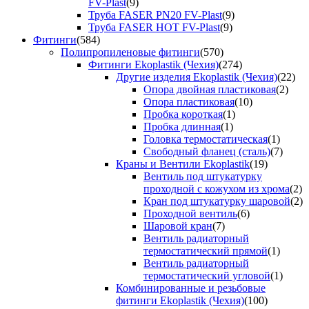
FV-Plast
(9)
Труба FASER PN20 FV-Plast
(9)
Труба FASER HOT FV-Plast
(9)
Фитинги
(584)
Полипропиленовые фитинги
(570)
Фитинги Ekoplastik (Чехия)
(274)
Другие изделия Ekoplastik (Чехия)
(22)
Опора двойная пластиковая
(2)
Опора пластиковая
(10)
Пробка короткая
(1)
Пробка длинная
(1)
Головка термостатическая
(1)
Свободный фланец (сталь)
(7)
Краны и Вентили Ekoplastik
(19)
Вентиль под штукатурку
проходной с кожухом из хрома
(2)
Кран под штукатурку шаровой
(2)
Проходной вентиль
(6)
Шаровой кран
(7)
Вентиль радиаторный
термостатический прямой
(1)
Вентиль радиаторный
термостатический угловой
(1)
Комбинированные и резьбовые
фитинги Ekoplastik (Чехия)
(100)