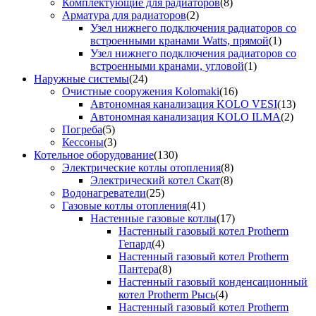
Комплектующие для радиаторов
(8)
Арматура для радиаторов
(2)
Узел нижнего подключения радиаторов со
встроенными кранами Watts, прямой
(1)
Узел нижнего подключения радиаторов со
встроенными кранами, угловой
(1)
Наружные системы
(24)
Очистные сооружения Kolomaki
(16)
Автономная канализация KOLO VESI
(13)
Автономная канализация KOLO ILMA
(2)
Погреба
(5)
Кессоны
(3)
Котельное оборудование
(130)
Электрические котлы отопления
(8)
Электрический котел Скат
(8)
Водонагреватели
(25)
Газовые котлы отопления
(41)
Настенные газовые котлы
(17)
Настенный газовый котел Protherm
Гепард
(4)
Настенный газовый котел Protherm
Пантера
(8)
Настенный газовый конденсационный
котел Protherm Рысь
(4)
Настенный газовый котел Protherm