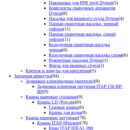
Паяльники для PPR труб Dytron
(5)
Комплекты сварочных аппаратов
Dytron
(8)
Насадка для вварного седла Dytron
(4)
Парная сварочная насадка, черный
тефлон
(11)
Парная сварочная насадка, синий
тефлон
(11)
Колодочная сварочная насадка
черная
(6)
Колодочная сварочная насадка синяя
(6)
Ремонтные насадки Dytron
(1)
Фреза для вварных сёдел
(2)
Крепеж и хомуты для крепления
(5)
Запорная арматура
(94)
Задвижки клиновидные (вентили)
(9)
Задвижка клиновая латунная ITAP 156 ВР/
ВР
(9)
Краны шаровые стальные
(0)
Краны LD (Россия)
(0)
Газовые краны
(0)
Краны для воды
(0)
Краны шаровые латунные
(78)
Краны ITAP (Италия)
(78)
Кран ITAP IDEAL 090