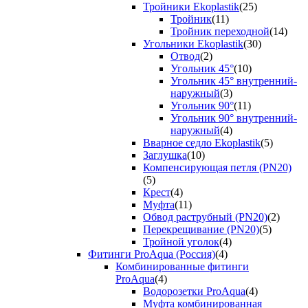
Тройники Ekoplastik
(25)
Тройник
(11)
Тройник переходной
(14)
Угольники Ekoplastik
(30)
Отвод
(2)
Угольник 45°
(10)
Угольник 45° внутренний-
наружный
(3)
Угольник 90°
(11)
Угольник 90° внутренний-
наружный
(4)
Вварное седло Ekoplastik
(5)
Заглушка
(10)
Компенсирующая петля (PN20)
(5)
Крест
(4)
Муфта
(11)
Обвод раструбный (PN20)
(2)
Перекрещивание (PN20)
(5)
Тройной уголок
(4)
Фитинги ProAqua (Россия)
(4)
Комбинированные фитинги
ProAqua
(4)
Водорозетки ProAqua
(4)
Муфта комбинированная