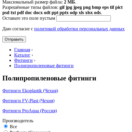
Максимальный размер файла:
2 МБ
.
Разрешённые типы файлов:
gif jpg jpeg png bmp eps tif pict
psd txt pdf doc docx odt ppt pptx odp xls xlsx ods
.
Оставьте это поле пустым
Даю согласие с
политикой обработки персональных данных
Главная
›
Каталог
›
Фитинги
›
Полипропиленовые фитинги
Полипропиленовые фитинги
Фитинги Ekoplastik (Чехия)
Фитинги FV-Plast (Чехия)
Фитинги ProAqua (Россия)
Производитель
Все