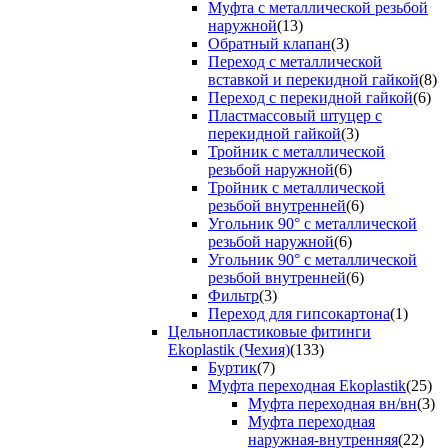
Муфта с металлической резьбой
наружной
(13)
Обратный клапан
(3)
Переход с металлической
вставкой и перекидной гайкой
(8)
Переход с перекидной гайкой
(6)
Пластмассовый штуцер с
перекидной гайкой
(3)
Тройник с металлической
резьбой наружной
(6)
Тройник с металлической
резьбой внутренней
(6)
Угольник 90° с металлической
резьбой наружной
(6)
Угольник 90° с металлической
резьбой внутренней
(6)
Фильтр
(3)
Переход для гипсокартона
(1)
Цельнопластиковые фитинги
Ekoplastik (Чехия)
(133)
Буртик
(7)
Муфта переходная Ekoplastik
(25)
Муфта переходная вн/вн
(3)
Муфта переходная
наружная-внутренняя
(22)