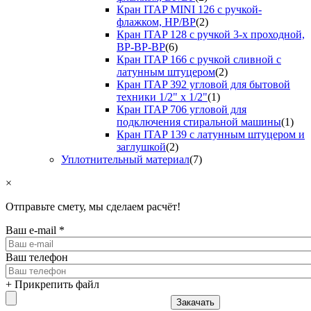
Кран ITAP MINI 126 с ручкой-
флажком, НР/ВР
(2)
Кран ITAP 128 с ручкой 3-х проходной,
ВР-ВР-ВР
(6)
Кран ITAP 166 с ручкой сливной с
латунным штуцером
(2)
Кран ITAP 392 угловой для бытовой
техники 1/2" х 1/2"
(1)
Кран ITAP 706 угловой для
подключения стиральной машины
(1)
Кран ITAP 139 с латунным штуцером и
заглушкой
(2)
Уплотнительный материал
(7)
×
Отправьте смету, мы сделаем расчёт!
Ваш e-mail
*
Ваш телефон
+ Прикрепить файл