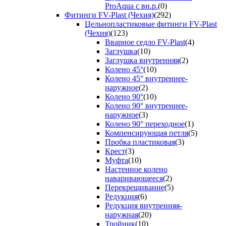
ProAqua с вн.р.
(0)
Фитинги FV-Plast (Чехия)
(292)
Цельнопластиковые фитинги FV-Plast
(Чехия)
(123)
Вварное седло FV-Plast
(4)
Заглушка
(10)
Заглушка внутренняя
(2)
Колено 45°
(10)
Колено 45° внутреннее-
наружное
(2)
Колено 90°
(10)
Колено 90° внутреннее-
наружное
(3)
Колено 90° переходное
(1)
Компенсирующая петля
(5)
Пробка пластиковая
(3)
Крест
(3)
Муфта
(10)
Настенное колено
наваривающееся
(2)
Перекрещивание
(5)
Редукция
(6)
Редукция внутренняя-
наружная
(20)
Тройник
(10)