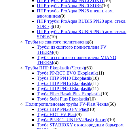
ППР трубы ProAqua PN10 SDR11
(10)
ППР трубы ProAqua PN20 SDR6
(10)
ППР трубы ProAqua PN25 внешн. арм.
алюминием
(9)
ППР трубы ProAqua RUBIS PN20 арм. стекл.
SDR 7,4
(10)
ППР трубы ProAqua RUBIS PN25 арм. стекл.
SDR 6
(10)
Трубы из сшитого полиэтилена
(8)
Трубы из сшитого полиэтилена FV
THERM
(4)
Трубы из сшитого полиэтилена MIANO
THERM
(4)
Трубы ППР Ekoplastik (Чехия)
(63)
Труба PP-RCT EVO Ekoplastik
(11)
Труба ППР PN10 Ekoplastik
(10)
Труба ППР PN16 Ekoplastik
(11)
Труба ППР PN20 Ekoplastik
(11)
Труба Fiber Basalt Plus Ekoplastik
(10)
Труба Stabi Plus Ekoplastik
(10)
Полипропиленовые трубы FV-Plast Чехия
(56)
Труба ППР PN20 FV-Plast
(10)
Труба HOT FV-Plast
(9)
Труба PP-RCT UNI FV-Plast (Чехия)
(10)
Труба STABIOXY с кислородным барьером