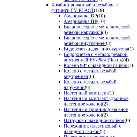
Комбинированные и резьбовые
фитинги FV-PLAST
(119)
Американка ВР
(10)
Американка НР
(10)
Вварное седло с металлической
резьбой наружной
(3)
Вварное седло с металлической
резьбой внутренней
(3)
Водорозетка для гипсокартона
(1)
Водорозетка с металл. резьбой
внутренней FV-Plast (Чехия)
(4)
Колено 90° с накидной гайкой
(3)
Колено с металл. резьбой
внутренней
(6)
Колено с металл. резьбой
наружной
(6)
Настенный комплект
(1)
Настенный комплект (двойное
настенное колено)
(2)
Настенный тройник (сквозное
настенное колено)
(2)
Патрубок с накидной гайкой
(6)
Переходник пластиковый с
накидной гайкой
(5)
Переходник евроконус с