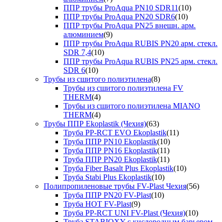
ППР трубы ProAqua PN10 SDR11
(10)
ППР трубы ProAqua PN20 SDR6
(10)
ППР трубы ProAqua PN25 внешн. арм.
алюминием
(9)
ППР трубы ProAqua RUBIS PN20 арм. стекл.
SDR 7,4
(10)
ППР трубы ProAqua RUBIS PN25 арм. стекл.
SDR 6
(10)
Трубы из сшитого полиэтилена
(8)
Трубы из сшитого полиэтилена FV
THERM
(4)
Трубы из сшитого полиэтилена MIANO
THERM
(4)
Трубы ППР Ekoplastik (Чехия)
(63)
Труба PP-RCT EVO Ekoplastik
(11)
Труба ППР PN10 Ekoplastik
(10)
Труба ППР PN16 Ekoplastik
(11)
Труба ППР PN20 Ekoplastik
(11)
Труба Fiber Basalt Plus Ekoplastik
(10)
Труба Stabi Plus Ekoplastik
(10)
Полипропиленовые трубы FV-Plast Чехия
(56)
Труба ППР PN20 FV-Plast
(10)
Труба HOT FV-Plast
(9)
Труба PP-RCT UNI FV-Plast (Чехия)
(10)
Труба STABIOXY с кислородным барьером