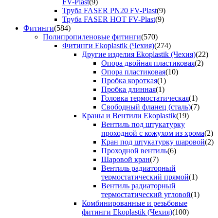
FV-Plast
(9)
Труба FASER PN20 FV-Plast
(9)
Труба FASER HOT FV-Plast
(9)
Фитинги
(584)
Полипропиленовые фитинги
(570)
Фитинги Ekoplastik (Чехия)
(274)
Другие изделия Ekoplastik (Чехия)
(22)
Опора двойная пластиковая
(2)
Опора пластиковая
(10)
Пробка короткая
(1)
Пробка длинная
(1)
Головка термостатическая
(1)
Свободный фланец (сталь)
(7)
Краны и Вентили Ekoplastik
(19)
Вентиль под штукатурку
проходной с кожухом из хрома
(2)
Кран под штукатурку шаровой
(2)
Проходной вентиль
(6)
Шаровой кран
(7)
Вентиль радиаторный
термостатический прямой
(1)
Вентиль радиаторный
термостатический угловой
(1)
Комбинированные и резьбовые
фитинги Ekoplastik (Чехия)
(100)