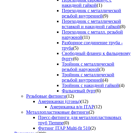
накидной гайкой
(1)
Переходник с металлической
резьбой внутренней
(9)
Переходник с металлической
вставкой и накидной гайкой
(8)
Переходник с металл. резьбой
наружной
(11)
Разборное соединение труба -
труба
(5)
Свободный фланец к фальцевому
бурту
(6)
Тройник с металлической
резьбой наружной
(3)
Тройник с металлической
резьбой внутренней
(4)
Тройник с накидной гайкой
(4)
Фальцевый бурт
(6)
Резьбовые фитинги
(12)
Американки (сгоны)
(12)
Американка в/н ITAP
(12)
Металлопластиковые фитинги
(2)
Пресс-фитинги для металлопластиковых
труб Tiemme
(0)
Фитинг ITAP Multi-fit 510
(2)