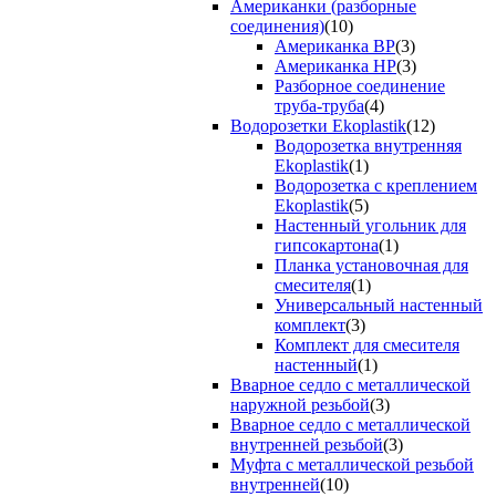
Американки (разборные
соединения)
(10)
Американка ВР
(3)
Американка НР
(3)
Разборное соединение
труба-труба
(4)
Водорозетки Ekoplastik
(12)
Водорозетка внутренняя
Ekoplastik
(1)
Водорозетка с креплением
Ekoplastik
(5)
Настенный угольник для
гипсокартона
(1)
Планка установочная для
смесителя
(1)
Универсальный настенный
комплект
(3)
Комплект для смесителя
настенный
(1)
Вварное седло с металлической
наружной резьбой
(3)
Вварное седло с металлической
внутренней резьбой
(3)
Муфта с металлической резьбой
внутренней
(10)