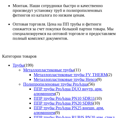
Монтаж. Наши сотрудники быстро и качественно
произведут установку труб и полипропиленовых
фитингов из каталога по низким ценам.
Оптовая торговля. Цена на ПП трубы и фитинги
снижается за счет покупки большой партии товара. Мы
специализируемся на оптовой торговле и предоставляем
полный комплект документов.
Категории товаров
Трубы
(199)
Металлопластиковые трубы
(11)
Металлопластиковые трубы FV THERM
(2)
Металлопластиковые трубы Henco
(9)
Полипропиленовые трубы ProAqua
(56)
ППР трубы ProAqua DUO внутр. арм.
алюминием
(7)
ППР трубы ProAqua PN10 SDR11
(10)
ППР трубы ProAqua PN20 SDR6
(10)
ППР трубы ProAqua PN25 внешн. арм.
алюминием
(9)
ППР трубы ProAqua RUBIS PN20 арм. стекл.