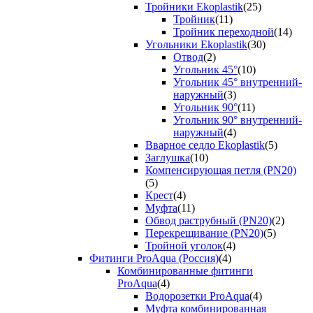
Тройники Ekoplastik
(25)
Тройник
(11)
Тройник переходной
(14)
Угольники Ekoplastik
(30)
Отвод
(2)
Угольник 45°
(10)
Угольник 45° внутренний-
наружный
(3)
Угольник 90°
(11)
Угольник 90° внутренний-
наружный
(4)
Вварное седло Ekoplastik
(5)
Заглушка
(10)
Компенсирующая петля (PN20)
(5)
Крест
(4)
Муфта
(11)
Обвод раструбный (PN20)
(2)
Перекрещивание (PN20)
(5)
Тройной уголок
(4)
Фитинги ProAqua (Россия)
(4)
Комбинированные фитинги
ProAqua
(4)
Водорозетки ProAqua
(4)
Муфта комбинированная