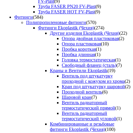
FV-Plast
(9)
Труба FASER PN20 FV-Plast
(9)
Труба FASER HOT FV-Plast
(9)
Фитинги
(584)
Полипропиленовые фитинги
(570)
Фитинги Ekoplastik (Чехия)
(274)
Другие изделия Ekoplastik (Чехия)
(22)
Опора двойная пластиковая
(2)
Опора пластиковая
(10)
Пробка короткая
(1)
Пробка длинная
(1)
Головка термостатическая
(1)
Свободный фланец (сталь)
(7)
Краны и Вентили Ekoplastik
(19)
Вентиль под штукатурку
проходной с кожухом из хрома
(2)
Кран под штукатурку шаровой
(2)
Проходной вентиль
(6)
Шаровой кран
(7)
Вентиль радиаторный
термостатический прямой
(1)
Вентиль радиаторный
термостатический угловой
(1)
Комбинированные и резьбовые
фитинги Ekoplastik (Чехия)
(100)