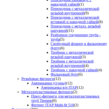
накидной гайкой
(1)
Переходник с металлической
резьбой внутренней
(9)
Переходник с металлической
вставкой и накидной гайкой
(8)
Переходник с металл. резьбой
наружной
(11)
Разборное соединение труба -
труба
(5)
Свободный фланец к фальцевому
бурту
(6)
Тройник с металлической
резьбой наружной
(3)
Тройник с металлической
резьбой внутренней
(4)
Тройник с накидной гайкой
(4)
Фальцевый бурт
(6)
Резьбовые фитинги
(12)
Американки (сгоны)
(12)
Американка в/н ITAP
(12)
Металлопластиковые фитинги
(2)
Пресс-фитинги для металлопластиковых
труб Tiemme
(0)
Фитинг ITAP Multi-fit 510
(2)