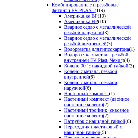
Комбинированные и резьбовые
фитинги FV-PLAST
(119)
Американка ВР
(10)
Американка НР
(10)
Вварное седло с металлической
резьбой наружной
(3)
Вварное седло с металлической
резьбой внутренней
(3)
Водорозетка для гипсокартона
(1)
Водорозетка с металл. резьбой
внутренней FV-Plast (Чехия)
(4)
Колено 90° с накидной гайкой
(3)
Колено с металл. резьбой
внутренней
(6)
Колено с металл. резьбой
наружной
(6)
Настенный комплект
(1)
Настенный комплект (двойное
настенное колено)
(2)
Настенный тройник (сквозное
настенное колено)
(2)
Патрубок с накидной гайкой
(6)
Переходник пластиковый с
накидной гайкой
(5)
Переходник евроконус с