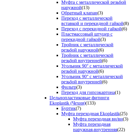
Муфта с металлической резьбой
наружной
(13)
Обратный клапан
(3)
Переход с металлической
вставкой и перекидной гайкой
(8)
Переход с перекидной гайкой
(6)
Пластмассовый штуцер с
перекидной гайкой
(3)
Тройник с металлической
резьбой наружной
(6)
Тройник с металлической
резьбой внутренней
(6)
Угольник 90° с металлической
резьбой наружной
(6)
Угольник 90° с металлической
резьбой внутренней
(6)
Фильтр
(3)
Переход для гипсокартона
(1)
Цельнопластиковые фитинги
Ekoplastik (Чехия)
(133)
Буртик
(7)
Муфта переходная Ekoplastik
(25)
Муфта переходная вн/вн
(3)
Муфта переходная
наружная-внутренняя
(22)