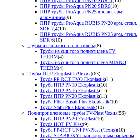
ППР трубы ProAqua PN10 SDR11
(10)
ППР трубы ProAqua PN20 SDR6
(10)
ППР трубы ProAqua PN25 внешн. арм.
алюминием
(9)
ППР трубы ProAqua RUBIS PN20 арм. стекл.
SDR 7,4
(10)
ППР трубы ProAqua RUBIS PN25 арм. стекл.
SDR 6
(10)
Трубы из сшитого полиэтилена
(8)
Трубы из сшитого полиэтилена FV
THERM
(4)
Трубы из сшитого полиэтилена MIANO
THERM
(4)
Трубы ППР Ekoplastik (Чехия)
(63)
Труба PP-RCT EVO Ekoplastik
(11)
Труба ППР PN10 Ekoplastik
(10)
Труба ППР PN16 Ekoplastik
(11)
Труба ППР PN20 Ekoplastik
(11)
Труба Fiber Basalt Plus Ekoplastik
(10)
Труба Stabi Plus Ekoplastik
(10)
Полипропиленовые трубы FV-Plast Чехия
(56)
Труба ППР PN20 FV-Plast
(10)
Труба HOT FV-Plast
(9)
Труба PP-RCT UNI FV-Plast (Чехия)
(10)
Труба STABIOXY с кислородным барьером