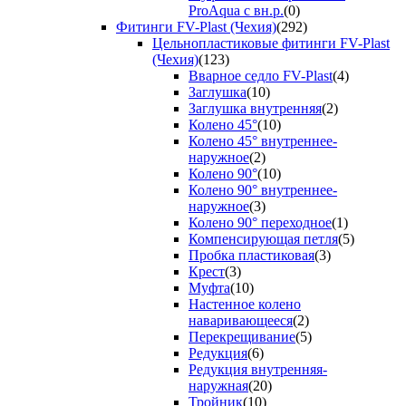
ProAqua с вн.р.
(0)
Фитинги FV-Plast (Чехия)
(292)
Цельнопластиковые фитинги FV-Plast
(Чехия)
(123)
Вварное седло FV-Plast
(4)
Заглушка
(10)
Заглушка внутренняя
(2)
Колено 45°
(10)
Колено 45° внутреннее-
наружное
(2)
Колено 90°
(10)
Колено 90° внутреннее-
наружное
(3)
Колено 90° переходное
(1)
Компенсирующая петля
(5)
Пробка пластиковая
(3)
Крест
(3)
Муфта
(10)
Настенное колено
наваривающееся
(2)
Перекрещивание
(5)
Редукция
(6)
Редукция внутренняя-
наружная
(20)
Тройник
(10)