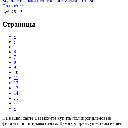
Муфта ВР с накидной гайкой FV-Plast 20 x 3/4"
Подробнее
руб.
251 ₽
Страницы
«
‹
…
6
7
8
9
10
11
12
13
14
…
›
»
На нашем сайте Вы можете купить полипропиленовые
фитинги по оптовым ценам. Важным преимуществом нашей