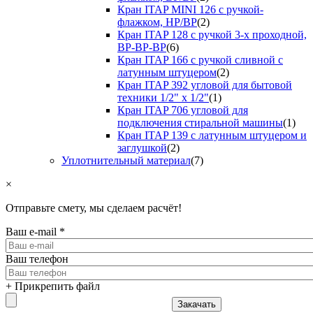
Кран ITAP MINI 126 с ручкой-
флажком, НР/ВР
(2)
Кран ITAP 128 с ручкой 3-х проходной,
ВР-ВР-ВР
(6)
Кран ITAP 166 с ручкой сливной с
латунным штуцером
(2)
Кран ITAP 392 угловой для бытовой
техники 1/2" х 1/2"
(1)
Кран ITAP 706 угловой для
подключения стиральной машины
(1)
Кран ITAP 139 с латунным штуцером и
заглушкой
(2)
Уплотнительный материал
(7)
×
Отправьте смету, мы сделаем расчёт!
Ваш e-mail
*
Ваш телефон
+ Прикрепить файл