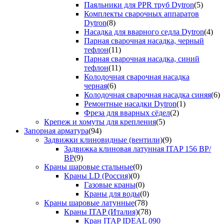
Паяльники для PPR труб Dytron
(5)
Комплекты сварочных аппаратов
Dytron
(8)
Насадка для вварного седла Dytron
(4)
Парная сварочная насадка, черный
тефлон
(11)
Парная сварочная насадка, синий
тефлон
(11)
Колодочная сварочная насадка
черная
(6)
Колодочная сварочная насадка синяя
(6)
Ремонтные насадки Dytron
(1)
Фреза для вварных сёдел
(2)
Крепеж и хомуты для крепления
(5)
Запорная арматура
(94)
Задвижки клиновидные (вентили)
(9)
Задвижка клиновая латунная ITAP 156 ВР/
ВР
(9)
Краны шаровые стальные
(0)
Краны LD (Россия)
(0)
Газовые краны
(0)
Краны для воды
(0)
Краны шаровые латунные
(78)
Краны ITAP (Италия)
(78)
Кран ITAP IDEAL 090