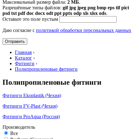
Максимальный размер файла:
2 МБ
.
Разрешённые типы файлов:
gif jpg jpeg png bmp eps tif pict
psd txt pdf doc docx odt ppt pptx odp xls xlsx ods
.
Оставьте это поле пустым
Даю согласие с
политикой обработки персональных данных
Главная
›
Каталог
›
Фитинги
›
Полипропиленовые фитинги
Полипропиленовые фитинги
Фитинги Ekoplastik (Чехия)
Фитинги FV-Plast (Чехия)
Фитинги ProAqua (Россия)
Производитель
Все