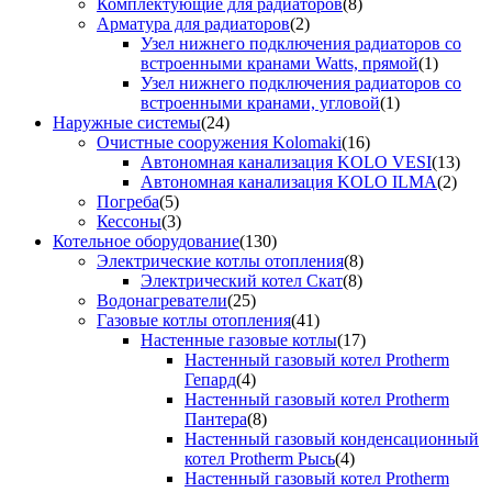
Комплектующие для радиаторов
(8)
Арматура для радиаторов
(2)
Узел нижнего подключения радиаторов со
встроенными кранами Watts, прямой
(1)
Узел нижнего подключения радиаторов со
встроенными кранами, угловой
(1)
Наружные системы
(24)
Очистные сооружения Kolomaki
(16)
Автономная канализация KOLO VESI
(13)
Автономная канализация KOLO ILMA
(2)
Погреба
(5)
Кессоны
(3)
Котельное оборудование
(130)
Электрические котлы отопления
(8)
Электрический котел Скат
(8)
Водонагреватели
(25)
Газовые котлы отопления
(41)
Настенные газовые котлы
(17)
Настенный газовый котел Protherm
Гепард
(4)
Настенный газовый котел Protherm
Пантера
(8)
Настенный газовый конденсационный
котел Protherm Рысь
(4)
Настенный газовый котел Protherm