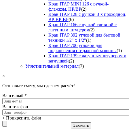
Кран ITAP MINI 126 с ручкой-
флажком, НР/ВР
(2)
Кран ITAP 128 с ручкой 3-х проходной,
ВР-ВР-ВР
(6)
Кран ITAP 166 с ручкой сливной с
латунным штуцером
(2)
Кран ITAP 392 угловой для бытовой
техники 1/2" х 1/2"
(1)
Кран ITAP 706 угловой для
подключения стиральной машины
(1)
Кран ITAP 139 с латунным штуцером и
заглушкой
(2)
Уплотнительный материал
(7)
×
Отправьте смету, мы сделаем расчёт!
Ваш e-mail
*
Ваш телефон
+ Прикрепить файл