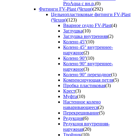
ProAqua с вн.р.
(0)
Фитинги FV-Plast (Чехия)
(292)
Цельнопластиковые фитинги FV-Plast
(Чехия)
(123)
Вварное седло FV-Plast
(4)
Заглушка
(10)
Заглушка внутренняя
(2)
Колено 45°
(10)
Колено 45° внутреннее-
наружное
(2)
Колено 90°
(10)
Колено 90° внутреннее-
наружное
(3)
Колено 90° переходное
(1)
Компенсирующая петля
(5)
Пробка пластиковая
(3)
Крест
(3)
Муфта
(10)
Настенное колено
наваривающееся
(2)
Перекрещивание
(5)
Редукция
(6)
Редукция внутренняя-
наружная
(20)
Тройник
(10)