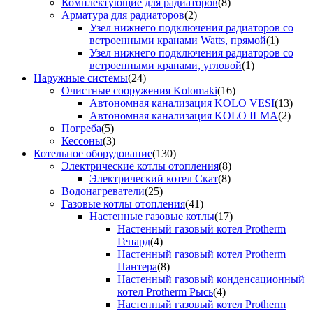
Комплектующие для радиаторов
(8)
Арматура для радиаторов
(2)
Узел нижнего подключения радиаторов со
встроенными кранами Watts, прямой
(1)
Узел нижнего подключения радиаторов со
встроенными кранами, угловой
(1)
Наружные системы
(24)
Очистные сооружения Kolomaki
(16)
Автономная канализация KOLO VESI
(13)
Автономная канализация KOLO ILMA
(2)
Погреба
(5)
Кессоны
(3)
Котельное оборудование
(130)
Электрические котлы отопления
(8)
Электрический котел Скат
(8)
Водонагреватели
(25)
Газовые котлы отопления
(41)
Настенные газовые котлы
(17)
Настенный газовый котел Protherm
Гепард
(4)
Настенный газовый котел Protherm
Пантера
(8)
Настенный газовый конденсационный
котел Protherm Рысь
(4)
Настенный газовый котел Protherm