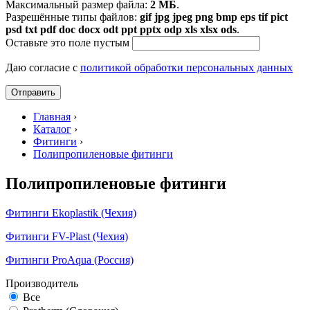
Максимальный размер файла:
2 МБ
.
Разрешённые типы файлов:
gif jpg jpeg png bmp eps tif pict
psd txt pdf doc docx odt ppt pptx odp xls xlsx ods
.
Оставьте это поле пустым
Даю согласие с
политикой обработки персональных данных
Главная
›
Каталог
›
Фитинги
›
Полипропиленовые фитинги
Полипропиленовые фитинги
Фитинги Ekoplastik (Чехия)
Фитинги FV-Plast (Чехия)
Фитинги ProAqua (Россия)
Производитель
Все