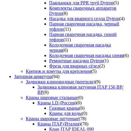
Паяльники для PPR труб Dytron
(5)
Комплекты сварочных аппаратов
Dytron
(8)
Насадка для вварного седла Dytron
(4)
Парная сварочная насадка, черный
тефлон
(11)
Парная сварочная насадка, синий
тефлон
(11)
Колодочная сварочная насадка
черная
(6)
Колодочная сварочная насадка синяя
(6)
Ремонтные насадки Dytron
(1)
Фреза для вварных сёдел
(2)
Крепеж и хомуты для крепления
(5)
Запорная арматура
(94)
Задвижки клиновидные (вентили)
(9)
Задвижка клиновая латунная ITAP 156 ВР/
ВР
(9)
Краны шаровые стальные
(0)
Краны LD (Россия)
(0)
Газовые краны
(0)
Краны для воды
(0)
Краны шаровые латунные
(78)
Краны ITAP (Италия)
(78)
Кран ITAP IDEAL 090