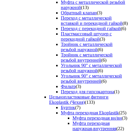
Муфта с металлической резьбой
наружной
(13)
Обратный клапан
(3)
Переход с металлической
вставкой и перекидной гайкой
(8)
Переход с перекидной гайкой
(6)
Пластмассовый штуцер с
перекидной гайкой
(3)
Тройник с металлической
резьбой наружной
(6)
Тройник с металлической
резьбой внутренней
(6)
Угольник 90° с металлической
резьбой наружной
(6)
Угольник 90° с металлической
резьбой внутренней
(6)
Фильтр
(3)
Переход для гипсокартона
(1)
Цельнопластиковые фитинги
Ekoplastik (Чехия)
(133)
Буртик
(7)
Муфта переходная Ekoplastik
(25)
Муфта переходная вн/вн
(3)
Муфта переходная
наружная-внутренняя
(22)