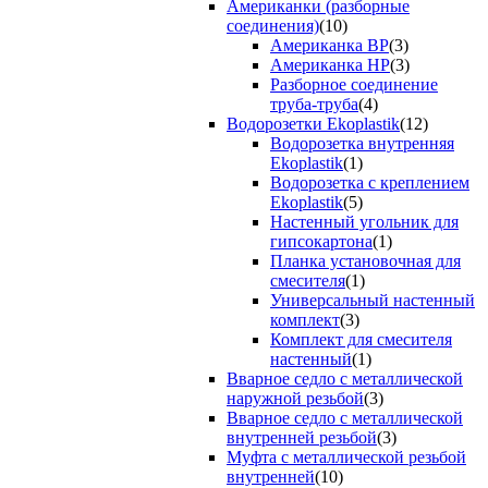
Американки (разборные
соединения)
(10)
Американка ВР
(3)
Американка НР
(3)
Разборное соединение
труба-труба
(4)
Водорозетки Ekoplastik
(12)
Водорозетка внутренняя
Ekoplastik
(1)
Водорозетка с креплением
Ekoplastik
(5)
Настенный угольник для
гипсокартона
(1)
Планка установочная для
смесителя
(1)
Универсальный настенный
комплект
(3)
Комплект для смесителя
настенный
(1)
Вварное седло с металлической
наружной резьбой
(3)
Вварное седло с металлической
внутренней резьбой
(3)
Муфта с металлической резьбой
внутренней
(10)