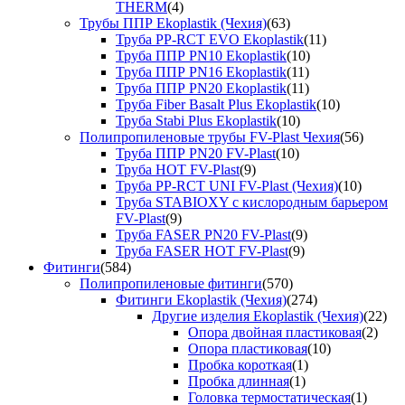
THERM
(4)
Трубы ППР Ekoplastik (Чехия)
(63)
Труба PP-RCT EVO Ekoplastik
(11)
Труба ППР PN10 Ekoplastik
(10)
Труба ППР PN16 Ekoplastik
(11)
Труба ППР PN20 Ekoplastik
(11)
Труба Fiber Basalt Plus Ekoplastik
(10)
Труба Stabi Plus Ekoplastik
(10)
Полипропиленовые трубы FV-Plast Чехия
(56)
Труба ППР PN20 FV-Plast
(10)
Труба HOT FV-Plast
(9)
Труба PP-RCT UNI FV-Plast (Чехия)
(10)
Труба STABIOXY с кислородным барьером
FV-Plast
(9)
Труба FASER PN20 FV-Plast
(9)
Труба FASER HOT FV-Plast
(9)
Фитинги
(584)
Полипропиленовые фитинги
(570)
Фитинги Ekoplastik (Чехия)
(274)
Другие изделия Ekoplastik (Чехия)
(22)
Опора двойная пластиковая
(2)
Опора пластиковая
(10)
Пробка короткая
(1)
Пробка длинная
(1)
Головка термостатическая
(1)