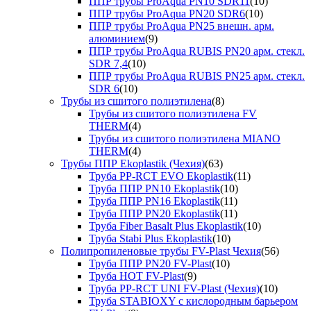
ППР трубы ProAqua PN10 SDR11
(10)
ППР трубы ProAqua PN20 SDR6
(10)
ППР трубы ProAqua PN25 внешн. арм.
алюминием
(9)
ППР трубы ProAqua RUBIS PN20 арм. стекл.
SDR 7,4
(10)
ППР трубы ProAqua RUBIS PN25 арм. стекл.
SDR 6
(10)
Трубы из сшитого полиэтилена
(8)
Трубы из сшитого полиэтилена FV
THERM
(4)
Трубы из сшитого полиэтилена MIANO
THERM
(4)
Трубы ППР Ekoplastik (Чехия)
(63)
Труба PP-RCT EVO Ekoplastik
(11)
Труба ППР PN10 Ekoplastik
(10)
Труба ППР PN16 Ekoplastik
(11)
Труба ППР PN20 Ekoplastik
(11)
Труба Fiber Basalt Plus Ekoplastik
(10)
Труба Stabi Plus Ekoplastik
(10)
Полипропиленовые трубы FV-Plast Чехия
(56)
Труба ППР PN20 FV-Plast
(10)
Труба HOT FV-Plast
(9)
Труба PP-RCT UNI FV-Plast (Чехия)
(10)
Труба STABIOXY с кислородным барьером