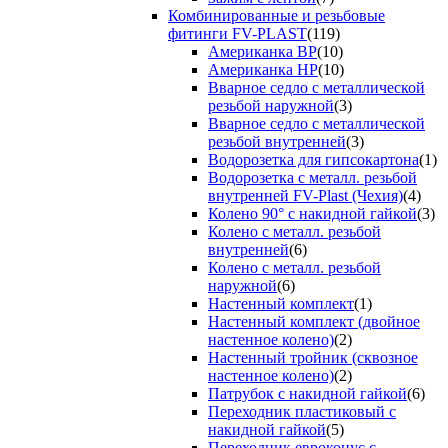
Комбинированные и резьбовые
фитинги FV-PLAST
(119)
Американка ВР
(10)
Американка НР
(10)
Вварное седло с металлической
резьбой наружной
(3)
Вварное седло с металлической
резьбой внутренней
(3)
Водорозетка для гипсокартона
(1)
Водорозетка с металл. резьбой
внутренней FV-Plast (Чехия)
(4)
Колено 90° с накидной гайкой
(3)
Колено с металл. резьбой
внутренней
(6)
Колено с металл. резьбой
наружной
(6)
Настенный комплект
(1)
Настенный комплект (двойное
настенное колено)
(2)
Настенный тройник (сквозное
настенное колено)
(2)
Патрубок с накидной гайкой
(6)
Переходник пластиковый с
накидной гайкой
(5)
Переходник евроконус с