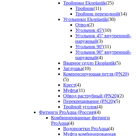
Тройники Ekoplastik
(25)
Тройник
(11)
Тройник переходной
(14)
Угольники Ekoplastik
(30)
Отвод
(2)
Угольник 45°
(10)
Угольник 45° внутренний-
наружный
(3)
Угольник 90°
(11)
Угольник 90° внутренний-
наружный
(4)
Вварное седло Ekoplastik
(5)
Заглушка
(10)
Компенсирующая петля (PN20)
(5)
Крест
(4)
Муфта
(11)
Обвод раструбный (PN20)
(2)
Перекрещивание (PN20)
(5)
Тройной уголок
(4)
Фитинги ProAqua (Россия)
(4)
Комбинированные фитинги
ProAqua
(4)
Водорозетки ProAqua
(4)
Муфта комбинированная