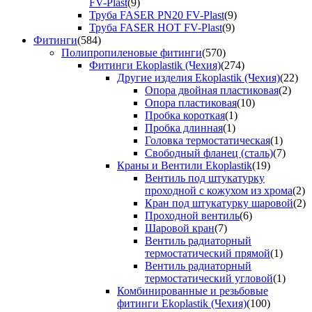
FV-Plast
(9)
Труба FASER PN20 FV-Plast
(9)
Труба FASER HOT FV-Plast
(9)
Фитинги
(584)
Полипропиленовые фитинги
(570)
Фитинги Ekoplastik (Чехия)
(274)
Другие изделия Ekoplastik (Чехия)
(22)
Опора двойная пластиковая
(2)
Опора пластиковая
(10)
Пробка короткая
(1)
Пробка длинная
(1)
Головка термостатическая
(1)
Свободный фланец (сталь)
(7)
Краны и Вентили Ekoplastik
(19)
Вентиль под штукатурку
проходной с кожухом из хрома
(2)
Кран под штукатурку шаровой
(2)
Проходной вентиль
(6)
Шаровой кран
(7)
Вентиль радиаторный
термостатический прямой
(1)
Вентиль радиаторный
термостатический угловой
(1)
Комбинированные и резьбовые
фитинги Ekoplastik (Чехия)
(100)