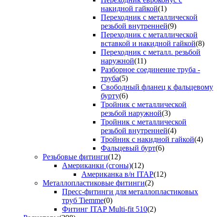
накидной гайкой
(1)
Переходник с металлической
резьбой внутренней
(9)
Переходник с металлической
вставкой и накидной гайкой
(8)
Переходник с металл. резьбой
наружной
(11)
Разборное соединение труба -
труба
(5)
Свободный фланец к фальцевому
бурту
(6)
Тройник с металлической
резьбой наружной
(3)
Тройник с металлической
резьбой внутренней
(4)
Тройник с накидной гайкой
(4)
Фальцевый бурт
(6)
Резьбовые фитинги
(12)
Американки (сгоны)
(12)
Американка в/н ITAP
(12)
Металлопластиковые фитинги
(2)
Пресс-фитинги для металлопластиковых
труб Tiemme
(0)
Фитинг ITAP Multi-fit 510
(2)