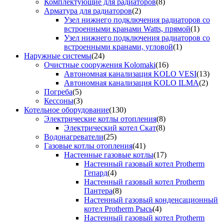
Комплектующие для радиаторов
(8)
Арматура для радиаторов
(2)
Узел нижнего подключения радиаторов со
встроенными кранами Watts, прямой
(1)
Узел нижнего подключения радиаторов со
встроенными кранами, угловой
(1)
Наружные системы
(24)
Очистные сооружения Kolomaki
(16)
Автономная канализация KOLO VESI
(13)
Автономная канализация KOLO ILMA
(2)
Погреба
(5)
Кессоны
(3)
Котельное оборудование
(130)
Электрические котлы отопления
(8)
Электрический котел Скат
(8)
Водонагреватели
(25)
Газовые котлы отопления
(41)
Настенные газовые котлы
(17)
Настенный газовый котел Protherm
Гепард
(4)
Настенный газовый котел Protherm
Пантера
(8)
Настенный газовый конденсационный
котел Protherm Рысь
(4)
Настенный газовый котел Protherm