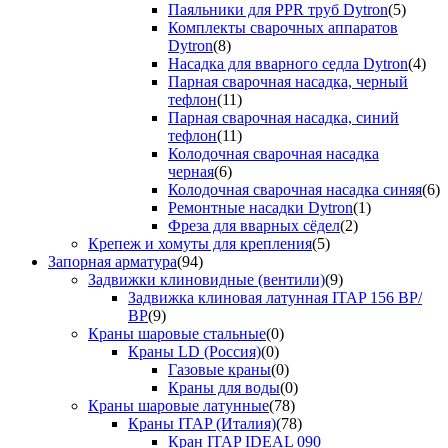
Паяльники для PPR труб Dytron
(5)
Комплекты сварочных аппаратов
Dytron
(8)
Насадка для вварного седла Dytron
(4)
Парная сварочная насадка, черный
тефлон
(11)
Парная сварочная насадка, синий
тефлон
(11)
Колодочная сварочная насадка
черная
(6)
Колодочная сварочная насадка синяя
(6)
Ремонтные насадки Dytron
(1)
Фреза для вварных сёдел
(2)
Крепеж и хомуты для крепления
(5)
Запорная арматура
(94)
Задвижки клиновидные (вентили)
(9)
Задвижка клиновая латунная ITAP 156 ВР/
ВР
(9)
Краны шаровые стальные
(0)
Краны LD (Россия)
(0)
Газовые краны
(0)
Краны для воды
(0)
Краны шаровые латунные
(78)
Краны ITAP (Италия)
(78)
Кран ITAP IDEAL 090