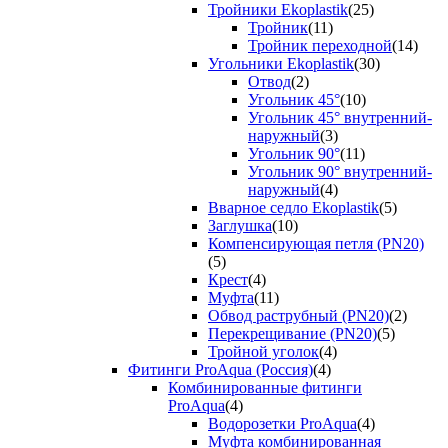
Тройники Ekoplastik
(25)
Тройник
(11)
Тройник переходной
(14)
Угольники Ekoplastik
(30)
Отвод
(2)
Угольник 45°
(10)
Угольник 45° внутренний-
наружный
(3)
Угольник 90°
(11)
Угольник 90° внутренний-
наружный
(4)
Вварное седло Ekoplastik
(5)
Заглушка
(10)
Компенсирующая петля (PN20)
(5)
Крест
(4)
Муфта
(11)
Обвод раструбный (PN20)
(2)
Перекрещивание (PN20)
(5)
Тройной уголок
(4)
Фитинги ProAqua (Россия)
(4)
Комбинированные фитинги
ProAqua
(4)
Водорозетки ProAqua
(4)
Муфта комбинированная