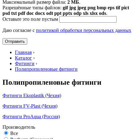
Максимальный размер файла:
2 МБ
.
Разрешённые типы файлов:
gif jpg jpeg png bmp eps tif pict
psd txt pdf doc docx odt ppt pptx odp xls xlsx ods
.
Оставьте это поле пустым
Даю согласие с
политикой обработки персональных данных
Главная
›
Каталог
›
Фитинги
›
Полипропиленовые фитинги
Полипропиленовые фитинги
Фитинги Ekoplastik (Чехия)
Фитинги FV-Plast (Чехия)
Фитинги ProAqua (Россия)
Производитель
Все