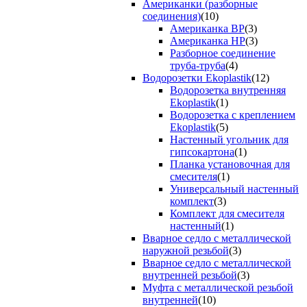
Американки (разборные
соединения)
(10)
Американка ВР
(3)
Американка НР
(3)
Разборное соединение
труба-труба
(4)
Водорозетки Ekoplastik
(12)
Водорозетка внутренняя
Ekoplastik
(1)
Водорозетка с креплением
Ekoplastik
(5)
Настенный угольник для
гипсокартона
(1)
Планка установочная для
смесителя
(1)
Универсальный настенный
комплект
(3)
Комплект для смесителя
настенный
(1)
Вварное седло с металлической
наружной резьбой
(3)
Вварное седло с металлической
внутренней резьбой
(3)
Муфта с металлической резьбой
внутренней
(10)