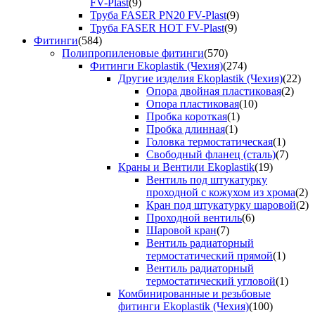
FV-Plast
(9)
Труба FASER PN20 FV-Plast
(9)
Труба FASER HOT FV-Plast
(9)
Фитинги
(584)
Полипропиленовые фитинги
(570)
Фитинги Ekoplastik (Чехия)
(274)
Другие изделия Ekoplastik (Чехия)
(22)
Опора двойная пластиковая
(2)
Опора пластиковая
(10)
Пробка короткая
(1)
Пробка длинная
(1)
Головка термостатическая
(1)
Свободный фланец (сталь)
(7)
Краны и Вентили Ekoplastik
(19)
Вентиль под штукатурку
проходной с кожухом из хрома
(2)
Кран под штукатурку шаровой
(2)
Проходной вентиль
(6)
Шаровой кран
(7)
Вентиль радиаторный
термостатический прямой
(1)
Вентиль радиаторный
термостатический угловой
(1)
Комбинированные и резьбовые
фитинги Ekoplastik (Чехия)
(100)