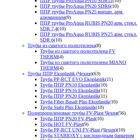
ППР трубы ProAqua PN10 SDR11
(10)
ППР трубы ProAqua PN20 SDR6
(10)
ППР трубы ProAqua PN25 внешн. арм.
алюминием
(9)
ППР трубы ProAqua RUBIS PN20 арм. стекл.
SDR 7,4
(10)
ППР трубы ProAqua RUBIS PN25 арм. стекл.
SDR 6
(10)
Трубы из сшитого полиэтилена
(8)
Трубы из сшитого полиэтилена FV
THERM
(4)
Трубы из сшитого полиэтилена MIANO
THERM
(4)
Трубы ППР Ekoplastik (Чехия)
(63)
Труба PP-RCT EVO Ekoplastik
(11)
Труба ППР PN10 Ekoplastik
(10)
Труба ППР PN16 Ekoplastik
(11)
Труба ППР PN20 Ekoplastik
(11)
Труба Fiber Basalt Plus Ekoplastik
(10)
Труба Stabi Plus Ekoplastik
(10)
Полипропиленовые трубы FV-Plast Чехия
(56)
Труба ППР PN20 FV-Plast
(10)
Труба HOT FV-Plast
(9)
Труба PP-RCT UNI FV-Plast (Чехия)
(10)
Труба STABIOXY с кислородным барьером