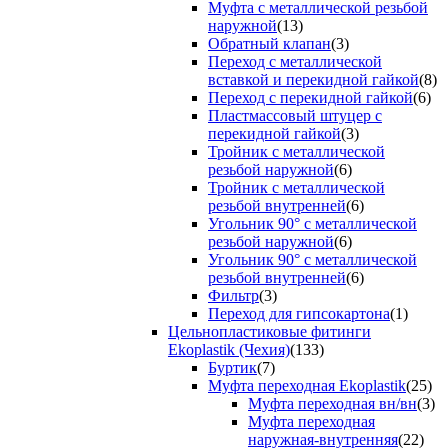
Муфта с металлической резьбой
наружной
(13)
Обратный клапан
(3)
Переход с металлической
вставкой и перекидной гайкой
(8)
Переход с перекидной гайкой
(6)
Пластмассовый штуцер с
перекидной гайкой
(3)
Тройник с металлической
резьбой наружной
(6)
Тройник с металлической
резьбой внутренней
(6)
Угольник 90° с металлической
резьбой наружной
(6)
Угольник 90° с металлической
резьбой внутренней
(6)
Фильтр
(3)
Переход для гипсокартона
(1)
Цельнопластиковые фитинги
Ekoplastik (Чехия)
(133)
Буртик
(7)
Муфта переходная Ekoplastik
(25)
Муфта переходная вн/вн
(3)
Муфта переходная
наружная-внутренняя
(22)