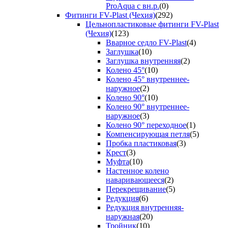
ProAqua с вн.р.
(0)
Фитинги FV-Plast (Чехия)
(292)
Цельнопластиковые фитинги FV-Plast
(Чехия)
(123)
Вварное седло FV-Plast
(4)
Заглушка
(10)
Заглушка внутренняя
(2)
Колено 45°
(10)
Колено 45° внутреннее-
наружное
(2)
Колено 90°
(10)
Колено 90° внутреннее-
наружное
(3)
Колено 90° переходное
(1)
Компенсирующая петля
(5)
Пробка пластиковая
(3)
Крест
(3)
Муфта
(10)
Настенное колено
наваривающееся
(2)
Перекрещивание
(5)
Редукция
(6)
Редукция внутренняя-
наружная
(20)
Тройник
(10)