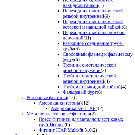
накидной гайкой
(1)
Переходник с металлической
резьбой внутренней
(9)
Переходник с металлической
вставкой и накидной гайкой
(8)
Переходник с металл. резьбой
наружной
(11)
Разборное соединение труба -
труба
(5)
Свободный фланец к фальцевому
бурту
(6)
Тройник с металлической
резьбой наружной
(3)
Тройник с металлической
резьбой внутренней
(4)
Тройник с накидной гайкой
(4)
Фальцевый бурт
(6)
Резьбовые фитинги
(12)
Американки (сгоны)
(12)
Американка в/н ITAP
(12)
Металлопластиковые фитинги
(2)
Пресс-фитинги для металлопластиковых
труб Tiemme
(0)
Фитинг ITAP Multi-fit 510
(2)