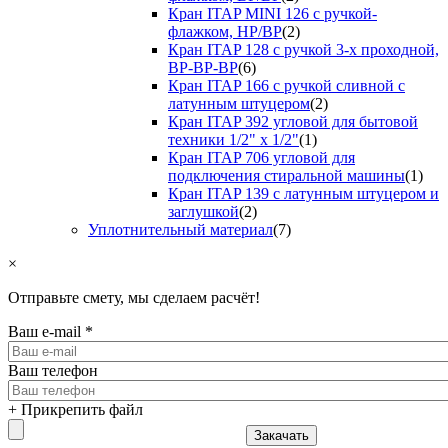
Кран ITAP MINI 126 с ручкой-
флажком, НР/ВР
(2)
Кран ITAP 128 с ручкой 3-х проходной,
ВР-ВР-ВР
(6)
Кран ITAP 166 с ручкой сливной с
латунным штуцером
(2)
Кран ITAP 392 угловой для бытовой
техники 1/2" х 1/2"
(1)
Кран ITAP 706 угловой для
подключения стиральной машины
(1)
Кран ITAP 139 с латунным штуцером и
заглушкой
(2)
Уплотнительный материал
(7)
×
Отправьте смету, мы сделаем расчёт!
Ваш e-mail
*
Ваш телефон
+ Прикрепить файл