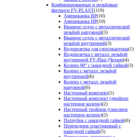
Комбинированные и резьбовые
фитинги FV-PLAST
(119)
Американка ВР
(10)
Американка НР
(10)
Вварное седло с металлической
резьбой наружной
(3)
Вварное седло с металлической
резьбой внутренней
(3)
Водорозетка для гипсокартона
(1)
Водорозетка с металл. резьбой
внутренней FV-Plast (Чехия)
(4)
Колено 90° с накидной гайкой
(3)
Колено с металл. резьбой
внутренней
(6)
Колено с металл. резьбой
наружной
(6)
Настенный комплект
(1)
Настенный комплект (двойное
настенное колено)
(2)
Настенный тройник (сквозное
настенное колено)
(2)
Патрубок с накидной гайкой
(6)
Переходник пластиковый с
накидной гайкой
(5)
Переходник евроконус с