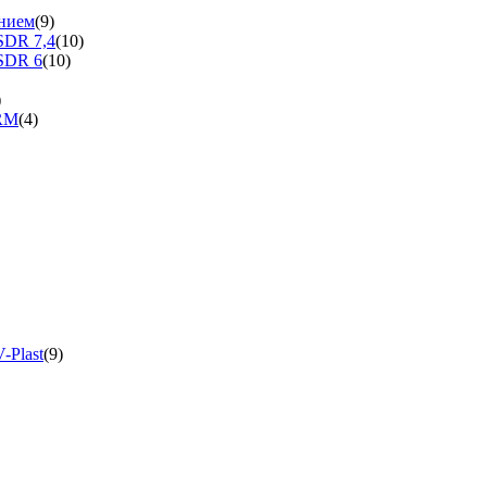
нием
(9)
SDR 7,4
(10)
SDR 6
(10)
)
ERM
(4)
-Plast
(9)