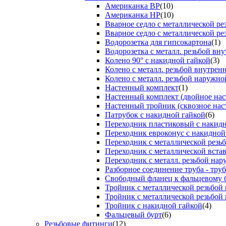
Американка ВР
(10)
Американка НР
(10)
Вварное седло с металлической р
Вварное седло с металлической ре
Водорозетка для гипсокартона
(1)
Водорозетка с металл. резьбой вну
Колено 90° с накидной гайкой
(3)
Колено с металл. резьбой внутрен
Колено с металл. резьбой наружно
Настенный комплект
(1)
Настенный комплект (двойное нас
Настенный тройник (сквозное нас
Патрубок с накидной гайкой
(6)
Переходник пластиковый с накид
Переходник евроконус с накидной
Переходник с металлической резь
Переходник с металлической вста
Переходник с металл. резьбой на
Разборное соединение труба - труб
Свободный фланец к фальцевому 
Тройник с металлической резьбой
Тройник с металлической резьбой
Тройник с накидной гайкой
(4)
Фальцевый бурт
(6)
Резьбовые фитинги
(12)