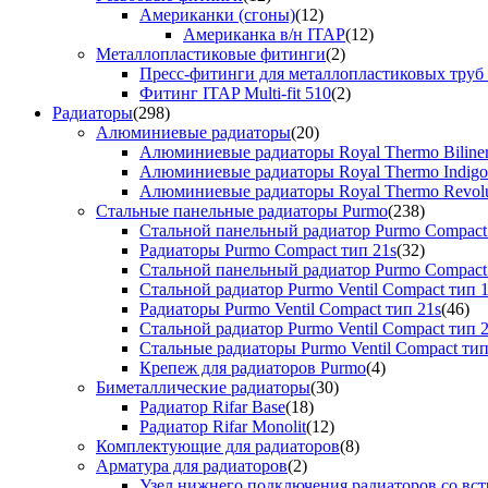
Американки (сгоны)
(12)
Американка в/н ITAP
(12)
Металлопластиковые фитинги
(2)
Пресс-фитинги для металлопластиковых труб
Фитинг ITAP Multi-fit 510
(2)
Радиаторы
(298)
Алюминиевые радиаторы
(20)
Алюминиевые радиаторы Royal Thermo Biline
Алюминиевые радиаторы Royal Thermo Indigo
Алюминиевые радиаторы Royal Thermo Revolu
Стальные панельные радиаторы Purmo
(238)
Стальной панельный радиатор Purmo Compact
Радиаторы Purmo Compact тип 21s
(32)
Стальной панельный радиатор Purmo Compact
Стальной радиатор Purmo Ventil Compact тип 
Радиаторы Purmo Ventil Compact тип 21s
(46)
Стальной радиатор Purmo Ventil Compact тип 
Стальные радиаторы Purmo Ventil Compact тип
Крепеж для радиаторов Purmo
(4)
Биметаллические радиаторы
(30)
Радиатор Rifar Base
(18)
Радиатор Rifar Monolit
(12)
Комплектующие для радиаторов
(8)
Арматура для радиаторов
(2)
Узел нижнего подключения радиаторов со вс