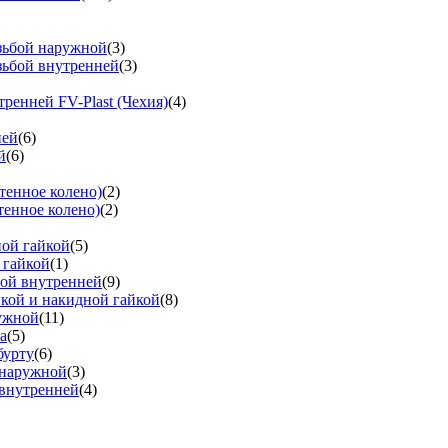
езьбой наружной
(3)
зьбой внутренней
(3)
тренней FV-Plast (Чехия)
(4)
ней
(6)
й
(6)
тенное колено)
(2)
тенное колено)
(2)
ной гайкой
(5)
 гайкой
(1)
бой внутренней
(9)
вкой и накидной гайкой
(8)
ружной
(11)
а
(5)
бурту
(6)
 наружной
(3)
 внутренней
(4)