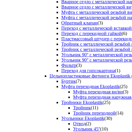
Вварное седло с металлической н
Вварное седло с металлической вн
Муфта с металлической резьбой в
Муфта с металлической резьбой н
Обратный клапан
(3)
Переход с металлической вставкой
Переход с перекидной гайкой
(6)
Пластмассовый штуцер с перекид
Тройник с металлической резьбой
Тройник с металлической резьбой
Угольник 90° с металлической ре
Угольник 90° с металлической рез
Фильтр
(3)
Переход для гипсокартона
(1)
Цельнопластиковые фитинги Ekoplastik 
Буртик
(7)
Муфта переходная Ekoplastik
(25)
Муфта переходная вн/вн
(3)
Муфта переходная наружная
Тройники Ekoplastik
(25)
Тройник
(11)
Тройник переходной
(14)
Угольники Ekoplastik
(30)
Отвод
(2)
Угольник 45°
(10)