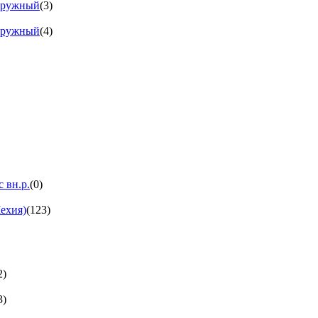
аружный
(3)
аружный
(4)
 вн.р.
(0)
ехия)
(123)
2)
3)