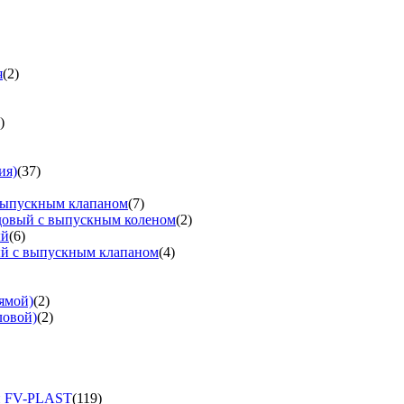
я
(2)
)
ия)
(37)
выпускным клапаном
(7)
довый с выпускным коленом
(2)
ый
(6)
ый с выпускным клапаном
(4)
ямой)
(2)
ловой)
(2)
и FV-PLAST
(119)