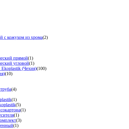
й с кожухом из хрома
(2)
ческий прямой
(1)
ческий угловой
(1)
koplastik (Чехия)
(100)
ия)
(10)
-труба
(4)
lastik
(1)
oplastik
(5)
псокартона
(1)
есителя
(1)
омплект
(3)
тенный
(1)