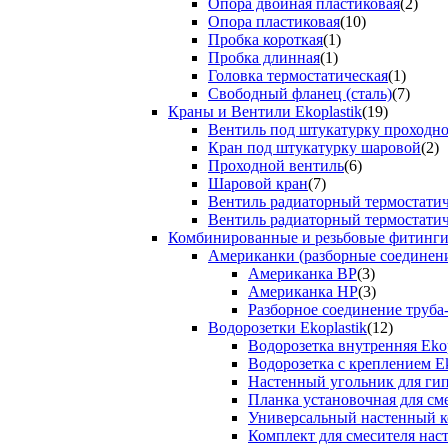
Опора двойная пластиковая
(2)
Опора пластиковая
(10)
Пробка короткая
(1)
Пробка длинная
(1)
Головка термостатическая
(1)
Свободный фланец (сталь)
(7)
Краны и Вентили Ekoplastik
(19)
Вентиль под штукатурку проходно
Кран под штукатурку шаровой
(2)
Проходной вентиль
(6)
Шаровой кран
(7)
Вентиль радиаторный термостати
Вентиль радиаторный термостати
Комбинированные и резьбовые фитинги E
Американки (разборные соединен
Американка ВР
(3)
Американка НР
(3)
Разборное соединение труба
Водорозетки Ekoplastik
(12)
Водорозетка внутренняя Ekop
Водорозетка с креплением Ek
Настенный угольник для ги
Планка установочная для см
Универсальный настенный к
Комплект для смесителя нас