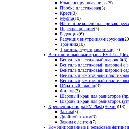
Компенсирующая петля
(5)
Пробка пластиковая
(3)
Крест
(3)
Муфта
(10)
Настенное колено наваривающеес
Перекрещивание
(5)
Редукция
(6)
Редукция внутренняя-наружная
(20
Тройник
(10)
Тройник редуцированный
(17)
Вентили и шаровые краны FV-Plast (Чех
Вентиль пластиковый шаровой
(8)
Вентиль пластиковый шаровой с 
Вентиль пластиковый шаровой са
Вентиль прямоточный пластиков
Вентиль прямоточный пластиков
Обратный клапан
(3)
Фильтр
(3)
Шаровый кран для радиаторов (пр
Шаровый кран для радиаторов (уг
Крепления, опоры FV-Plast (Чехия)
(13)
Зажим
(3)
Двойной зажим
(3)
Зажим с лентой
(7)
Комбинированные и резьбовые фитинг