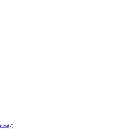
нием
(7)