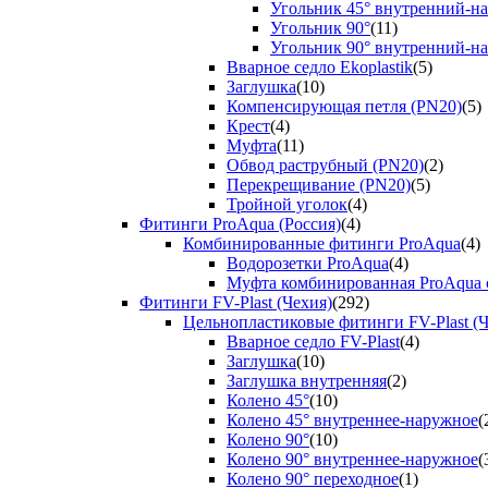
Угольник 45° внутренний-н
Угольник 90°
(11)
Угольник 90° внутренний-н
Вварное седло Ekoplastik
(5)
Заглушка
(10)
Компенсирующая петля (PN20)
(5)
Крест
(4)
Муфта
(11)
Обвод раструбный (PN20)
(2)
Перекрещивание (PN20)
(5)
Тройной уголок
(4)
Фитинги ProAqua (Россия)
(4)
Комбинированные фитинги ProAqua
(4)
Водорозетки ProAqua
(4)
Муфта комбинированная ProAqua с
Фитинги FV-Plast (Чехия)
(292)
Цельнопластиковые фитинги FV-Plast (Ч
Вварное седло FV-Plast
(4)
Заглушка
(10)
Заглушка внутренняя
(2)
Колено 45°
(10)
Колено 45° внутреннее-наружное
(
Колено 90°
(10)
Колено 90° внутреннее-наружное
(
Колено 90° переходное
(1)