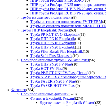
ППР трубы ProAqua PN20 SDR6
(10)
ППР трубы ProAqua PN25 внешн. арм. алюми
ППР трубы ProAqua RUBIS PN20 арм. стекл. 
ППР трубы ProAqua RUBIS PN25 арм. стекл. 
Трубы из сшитого полиэтилена
(8)
Трубы из сшитого полиэтилена FV THERM
(4
Трубы из сшитого полиэтилена MIANO TH
Трубы ППР Ekoplastik (Чехия)
(63)
Труба PP-RCT EVO Ekoplastik
(11)
Труба ППР PN10 Ekoplastik
(10)
Труба ППР PN16 Ekoplastik
(11)
Труба ППР PN20 Ekoplastik
(11)
Труба Fiber Basalt Plus Ekoplastik
(10)
Труба Stabi Plus Ekoplastik
(10)
Полипропиленовые трубы FV-Plast Чехия
(56)
Труба ППР PN20 FV-Plast
(10)
Труба HOT FV-Plast
(9)
Труба PP-RCT UNI FV-Plast (Чехия)
(10)
Труба STABIOXY с кислородным барьером FV
Труба FASER PN20 FV-Plast
(9)
Труба FASER HOT FV-Plast
(9)
Фитинги
(584)
Полипропиленовые фитинги
(570)
Фитинги Ekoplastik (Чехия)
(274)
Другие изделия Ekoplastik (Чехия)
(22)