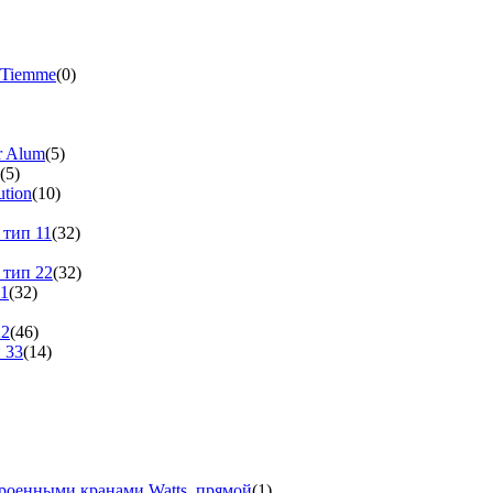
 Tiemme
(0)
r Alum
(5)
(5)
tion
(10)
 тип 11
(32)
 тип 22
(32)
11
(32)
22
(46)
 33
(14)
троенными кранами Watts, прямой
(1)