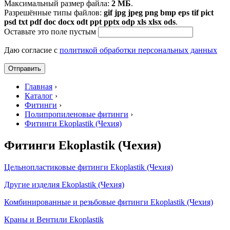
Максимальный размер файла:
2 МБ
.
Разрешённые типы файлов:
gif jpg jpeg png bmp eps tif pict
psd txt pdf doc docx odt ppt pptx odp xls xlsx ods
.
Оставьте это поле пустым
Даю согласие с
политикой обработки персональных данных
Главная
›
Каталог
›
Фитинги
›
Полипропиленовые фитинги
›
Фитинги Ekoplastik (Чехия)
Фитинги Ekoplastik (Чехия)
Цельнопластиковые фитинги Ekoplastik (Чехия)
Другие изделия Ekoplastik (Чехия)
Комбинированные и резьбовые фитинги Ekoplastik (Чехия)
Краны и Вентили Ekoplastik