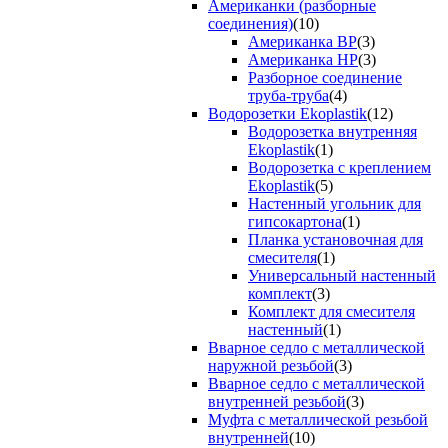
Американки (разборные
соединения)
(10)
Американка ВР
(3)
Американка НР
(3)
Разборное соединение
труба-труба
(4)
Водорозетки Ekoplastik
(12)
Водорозетка внутренняя
Ekoplastik
(1)
Водорозетка с креплением
Ekoplastik
(5)
Настенный угольник для
гипсокартона
(1)
Планка установочная для
смесителя
(1)
Универсальный настенный
комплект
(3)
Комплект для смесителя
настенный
(1)
Вварное седло с металлической
наружной резьбой
(3)
Вварное седло с металлической
внутренней резьбой
(3)
Муфта с металлической резьбой
внутренней
(10)