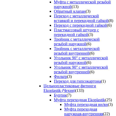
Муфта с металлической резьбой
наружной
(13)
Обратный клапан
(3)
Переход с металлической
вставкой и перекидной гайкой
(8)
Переход с перекидной гайкой
(6)
Пластмассовый штуцер с
перекидной гайкой
(3)
Тройник с металлической
резьбой наружной
(6)
Тройник с металлической
резьбой внутренней
(6)
Угольник 90° с металлической
резьбой наружной
(6)
Угольник 90° с металлической
резьбой внутренней
(6)
Фильтр
(3)
Переход для гипсокартона
(1)
Цельнопластиковые фитинги
Ekoplastik (Чехия)
(133)
Буртик
(7)
Муфта переходная Ekoplastik
(25)
Муфта переходная вн/вн
(3)
Муфта переходная
наружная-внутренняя
(22)