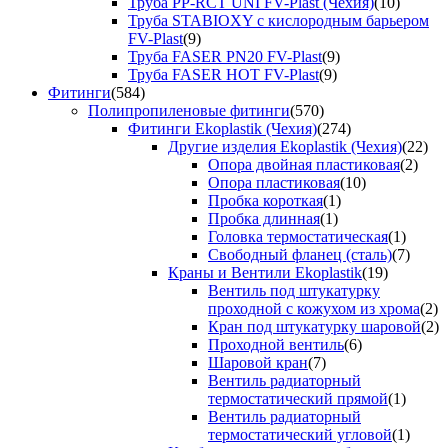
Труба PP-RCT UNI FV-Plast (Чехия)
(10)
Труба STABIOXY с кислородным барьером
FV-Plast
(9)
Труба FASER PN20 FV-Plast
(9)
Труба FASER HOT FV-Plast
(9)
Фитинги
(584)
Полипропиленовые фитинги
(570)
Фитинги Ekoplastik (Чехия)
(274)
Другие изделия Ekoplastik (Чехия)
(22)
Опора двойная пластиковая
(2)
Опора пластиковая
(10)
Пробка короткая
(1)
Пробка длинная
(1)
Головка термостатическая
(1)
Свободный фланец (сталь)
(7)
Краны и Вентили Ekoplastik
(19)
Вентиль под штукатурку
проходной с кожухом из хрома
(2)
Кран под штукатурку шаровой
(2)
Проходной вентиль
(6)
Шаровой кран
(7)
Вентиль радиаторный
термостатический прямой
(1)
Вентиль радиаторный
термостатический угловой
(1)