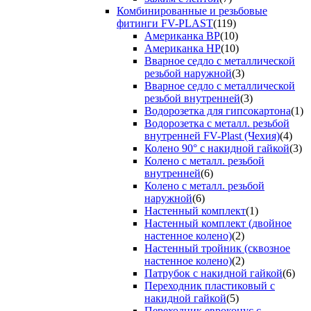
Комбинированные и резьбовые
фитинги FV-PLAST
(119)
Американка ВР
(10)
Американка НР
(10)
Вварное седло с металлической
резьбой наружной
(3)
Вварное седло с металлической
резьбой внутренней
(3)
Водорозетка для гипсокартона
(1)
Водорозетка с металл. резьбой
внутренней FV-Plast (Чехия)
(4)
Колено 90° с накидной гайкой
(3)
Колено с металл. резьбой
внутренней
(6)
Колено с металл. резьбой
наружной
(6)
Настенный комплект
(1)
Настенный комплект (двойное
настенное колено)
(2)
Настенный тройник (сквозное
настенное колено)
(2)
Патрубок с накидной гайкой
(6)
Переходник пластиковый с
накидной гайкой
(5)
Переходник евроконус с