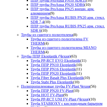
ППР трубы ProAqua PN10 SDR11
(10)
ППР трубы ProAqua PN20 SDR6
(10)
ППР трубы ProAqua PN25 внешн. арм.
алюминием
(9)
ППР трубы ProAqua RUBIS PN20 арм. стекл.
SDR 7,4
(10)
ППР трубы ProAqua RUBIS PN25 арм. стекл.
SDR 6
(10)
Трубы из сшитого полиэтилена
(8)
Трубы из сшитого полиэтилена FV
THERM
(4)
Трубы из сшитого полиэтилена MIANO
THERM
(4)
Трубы ППР Ekoplastik (Чехия)
(63)
Труба PP-RCT EVO Ekoplastik
(11)
Труба ППР PN10 Ekoplastik
(10)
Труба ППР PN16 Ekoplastik
(11)
Труба ППР PN20 Ekoplastik
(11)
Труба Fiber Basalt Plus Ekoplastik
(10)
Труба Stabi Plus Ekoplastik
(10)
Полипропиленовые трубы FV-Plast Чехия
(56)
Труба ППР PN20 FV-Plast
(10)
Труба HOT FV-Plast
(9)
Труба PP-RCT UNI FV-Plast (Чехия)
(10)
Труба STABIOXY с кислородным барьером