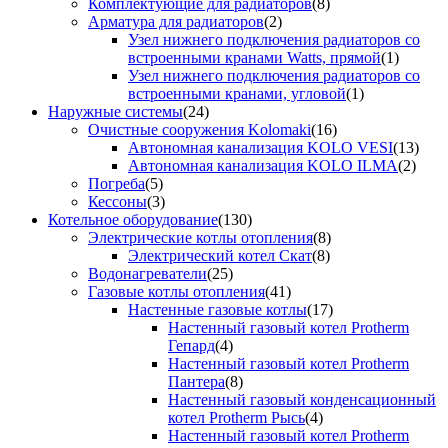
Комплектующие для радиаторов
(8)
Арматура для радиаторов
(2)
Узел нижнего подключения радиаторов со
встроенными кранами Watts, прямой
(1)
Узел нижнего подключения радиаторов со
встроенными кранами, угловой
(1)
Наружные системы
(24)
Очистные сооружения Kolomaki
(16)
Автономная канализация KOLO VESI
(13)
Автономная канализация KOLO ILMA
(2)
Погреба
(5)
Кессоны
(3)
Котельное оборудование
(130)
Электрические котлы отопления
(8)
Электрический котел Скат
(8)
Водонагреватели
(25)
Газовые котлы отопления
(41)
Настенные газовые котлы
(17)
Настенный газовый котел Protherm
Гепард
(4)
Настенный газовый котел Protherm
Пантера
(8)
Настенный газовый конденсационный
котел Protherm Рысь
(4)
Настенный газовый котел Protherm