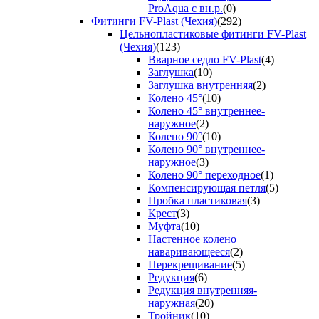
ProAqua с вн.р.
(0)
Фитинги FV-Plast (Чехия)
(292)
Цельнопластиковые фитинги FV-Plast
(Чехия)
(123)
Вварное седло FV-Plast
(4)
Заглушка
(10)
Заглушка внутренняя
(2)
Колено 45°
(10)
Колено 45° внутреннее-
наружное
(2)
Колено 90°
(10)
Колено 90° внутреннее-
наружное
(3)
Колено 90° переходное
(1)
Компенсирующая петля
(5)
Пробка пластиковая
(3)
Крест
(3)
Муфта
(10)
Настенное колено
наваривающееся
(2)
Перекрещивание
(5)
Редукция
(6)
Редукция внутренняя-
наружная
(20)
Тройник
(10)