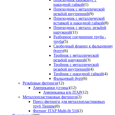
накидной гайкой
(1)
Переходник с металлической
резьбой внутренней
(9)
Переходник с металлической
вставкой и накидной гайкой
(8)
Переходник с металл. резьбой
наружной
(11)
Разборное соединение труба -
труба
(5)
Свободный фланец к фальцевому
бурту
(6)
Тройник с металлической
резьбой наружной
(3)
Тройник с металлической
резьбой внутренней
(4)
Тройник с накидной гайкой
(4)
Фальцевый бурт
(6)
Резьбовые фитинги
(12)
Американки (сгоны)
(12)
Американка в/н ITAP
(12)
Металлопластиковые фитинги
(2)
Пресс-фитинги для металлопластиковых
труб Tiemme
(0)
Фитинг ITAP Multi-fit 510
(2)