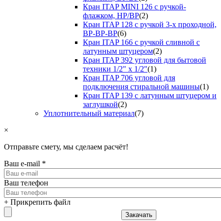
Кран ITAP MINI 126 с ручкой-
флажком, НР/ВР
(2)
Кран ITAP 128 с ручкой 3-х проходной,
ВР-ВР-ВР
(6)
Кран ITAP 166 с ручкой сливной с
латунным штуцером
(2)
Кран ITAP 392 угловой для бытовой
техники 1/2" х 1/2"
(1)
Кран ITAP 706 угловой для
подключения стиральной машины
(1)
Кран ITAP 139 с латунным штуцером и
заглушкой
(2)
Уплотнительный материал
(7)
×
Отправьте смету, мы сделаем расчёт!
Ваш e-mail
*
Ваш телефон
+ Прикрепить файл