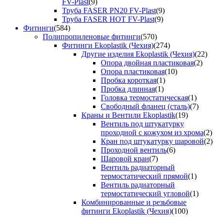
FV-Plast
(9)
Труба FASER PN20 FV-Plast
(9)
Труба FASER HOT FV-Plast
(9)
Фитинги
(584)
Полипропиленовые фитинги
(570)
Фитинги Ekoplastik (Чехия)
(274)
Другие изделия Ekoplastik (Чехия)
(22)
Опора двойная пластиковая
(2)
Опора пластиковая
(10)
Пробка короткая
(1)
Пробка длинная
(1)
Головка термостатическая
(1)
Свободный фланец (сталь)
(7)
Краны и Вентили Ekoplastik
(19)
Вентиль под штукатурку
проходной с кожухом из хрома
(2)
Кран под штукатурку шаровой
(2)
Проходной вентиль
(6)
Шаровой кран
(7)
Вентиль радиаторный
термостатический прямой
(1)
Вентиль радиаторный
термостатический угловой
(1)
Комбинированные и резьбовые
фитинги Ekoplastik (Чехия)
(100)