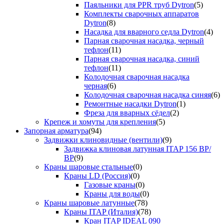
Паяльники для PPR труб Dytron
(5)
Комплекты сварочных аппаратов
Dytron
(8)
Насадка для вварного седла Dytron
(4)
Парная сварочная насадка, черный
тефлон
(11)
Парная сварочная насадка, синий
тефлон
(11)
Колодочная сварочная насадка
черная
(6)
Колодочная сварочная насадка синяя
(6)
Ремонтные насадки Dytron
(1)
Фреза для вварных сёдел
(2)
Крепеж и хомуты для крепления
(5)
Запорная арматура
(94)
Задвижки клиновидные (вентили)
(9)
Задвижка клиновая латунная ITAP 156 ВР/
ВР
(9)
Краны шаровые стальные
(0)
Краны LD (Россия)
(0)
Газовые краны
(0)
Краны для воды
(0)
Краны шаровые латунные
(78)
Краны ITAP (Италия)
(78)
Кран ITAP IDEAL 090