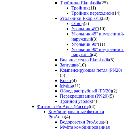
Тройники Ekoplastik
(25)
Тройник
(11)
Тройник переходной
(14)
Угольники Ekoplastik
(30)
Отвод
(2)
Угольник 45°
(10)
Угольник 45° внутренний-
наружный
(3)
Угольник 90°
(11)
Угольник 90° внутренний-
наружный
(4)
Вварное седло Ekoplastik
(5)
Заглушка
(10)
Компенсирующая петля (PN20)
(5)
Крест
(4)
Муфта
(11)
Обвод раструбный (PN20)
(2)
Перекрещивание (PN20)
(5)
Тройной уголок
(4)
Фитинги ProAqua (Россия)
(4)
Комбинированные фитинги
ProAqua
(4)
Водорозетки ProAqua
(4)
Муфта комбинированная