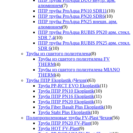
ППР трубы ProAqua DUO внутр. арм.
алюминием
(7)
ППР трубы ProAqua PN10 SDR11
(10)
ППР трубы ProAqua PN20 SDR6
(10)
ППР трубы ProAqua PN25 внешн. арм.
алюминием
(9)
ППР трубы ProAqua RUBIS PN20 арм. стекл.
SDR 7,4
(10)
ППР трубы ProAqua RUBIS PN25 арм. стекл.
SDR 6
(10)
Трубы из сшитого полиэтилена
(8)
Трубы из сшитого полиэтилена FV
THERM
(4)
Трубы из сшитого полиэтилена MIANO
THERM
(4)
Трубы ППР Ekoplastik (Чехия)
(63)
Труба PP-RCT EVO Ekoplastik
(11)
Труба ППР PN10 Ekoplastik
(10)
Труба ППР PN16 Ekoplastik
(11)
Труба ППР PN20 Ekoplastik
(11)
Труба Fiber Basalt Plus Ekoplastik
(10)
Труба Stabi Plus Ekoplastik
(10)
Полипропиленовые трубы FV-Plast Чехия
(56)
Труба ППР PN20 FV-Plast
(10)
Труба HOT FV-Plast
(9)