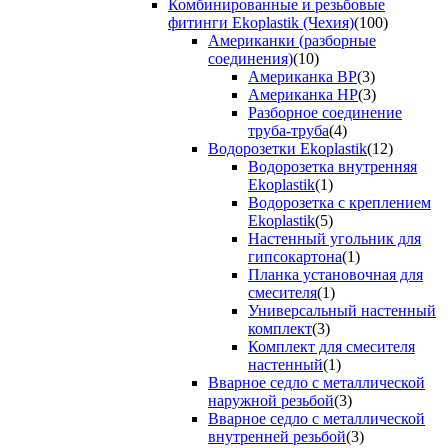
Комбинированные и резьбовые
фитинги Ekoplastik (Чехия)
(100)
Американки (разборные
соединения)
(10)
Американка ВР
(3)
Американка НР
(3)
Разборное соединение
труба-труба
(4)
Водорозетки Ekoplastik
(12)
Водорозетка внутренняя
Ekoplastik
(1)
Водорозетка с креплением
Ekoplastik
(5)
Настенный угольник для
гипсокартона
(1)
Планка установочная для
смесителя
(1)
Универсальный настенный
комплект
(3)
Комплект для смесителя
настенный
(1)
Вварное седло с металлической
наружной резьбой
(3)
Вварное седло с металлической
внутренней резьбой
(3)