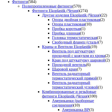
Фитинги
(584)
Полипропиленовые фитинги
(570)
Фитинги Ekoplastik (Чехия)
(274)
Другие изделия Ekoplastik (Чехия)
(22)
Опора двойная пластиковая
(2)
Опора пластиковая
(10)
Пробка короткая
(1)
Пробка длинная
(1)
Головка термостатическая
(1)
Свободный фланец (сталь)
(7)
Краны и Вентили Ekoplastik
(19)
Вентиль под штукатурку
проходной с кожухом из хрома
(2)
Кран под штукатурку шаровой
(2)
Проходной вентиль
(6)
Шаровой кран
(7)
Вентиль радиаторный
термостатический прямой
(1)
Вентиль радиаторный
термостатический угловой
(1)
Комбинированные и резьбовые
фитинги Ekoplastik (Чехия)
(100)
Американки (разборные
соединения)
(10)
Американка ВР
(3)