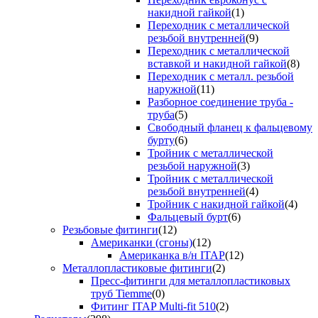
накидной гайкой
(1)
Переходник с металлической
резьбой внутренней
(9)
Переходник с металлической
вставкой и накидной гайкой
(8)
Переходник с металл. резьбой
наружной
(11)
Разборное соединение труба -
труба
(5)
Свободный фланец к фальцевому
бурту
(6)
Тройник с металлической
резьбой наружной
(3)
Тройник с металлической
резьбой внутренней
(4)
Тройник с накидной гайкой
(4)
Фальцевый бурт
(6)
Резьбовые фитинги
(12)
Американки (сгоны)
(12)
Американка в/н ITAP
(12)
Металлопластиковые фитинги
(2)
Пресс-фитинги для металлопластиковых
труб Tiemme
(0)
Фитинг ITAP Multi-fit 510
(2)