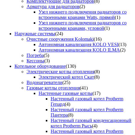
Комплектующие для радиаторов
(8)
Арматура для радиаторов
(2)
Узел нижнего подключения радиаторов со
встроенными кранами Watts, прямой
(1)
Узел нижнего подключения радиаторов со
встроенными кранами, угловой
(1)
Наружные системы
(24)
Очистные сооружения Kolomaki
(16)
Автономная канализация KOLO VESI
(13)
Автономная канализация KOLO ILMA
(2)
Погреба
(5)
Кессоны
(3)
Котельное оборудование
(130)
Электрические котлы отопления
(8)
Электрический котел Скат
(8)
Водонагреватели
(25)
Газовые котлы отопления
(41)
Настенные газовые котлы
(17)
Настенный газовый котел Protherm
Гепард
(4)
Настенный газовый котел Protherm
Пантера
(8)
Настенный газовый конденсационный
котел Protherm Рысь
(4)
Настенный газовый котел Protherm