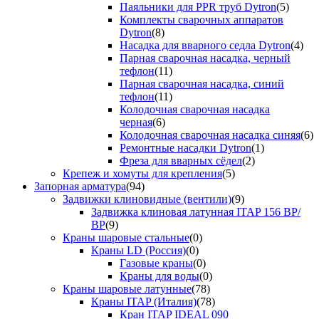
Паяльники для PPR труб Dytron
(5)
Комплекты сварочных аппаратов
Dytron
(8)
Насадка для вварного седла Dytron
(4)
Парная сварочная насадка, черный
тефлон
(11)
Парная сварочная насадка, синий
тефлон
(11)
Колодочная сварочная насадка
черная
(6)
Колодочная сварочная насадка синяя
(6)
Ремонтные насадки Dytron
(1)
Фреза для вварных сёдел
(2)
Крепеж и хомуты для крепления
(5)
Запорная арматура
(94)
Задвижки клиновидные (вентили)
(9)
Задвижка клиновая латунная ITAP 156 ВР/
ВР
(9)
Краны шаровые стальные
(0)
Краны LD (Россия)
(0)
Газовые краны
(0)
Краны для воды
(0)
Краны шаровые латунные
(78)
Краны ITAP (Италия)
(78)
Кран ITAP IDEAL 090