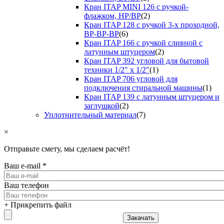
Кран ITAP MINI 126 с ручкой-
флажком, НР/ВР
(2)
Кран ITAP 128 с ручкой 3-х проходной,
ВР-ВР-ВР
(6)
Кран ITAP 166 с ручкой сливной с
латунным штуцером
(2)
Кран ITAP 392 угловой для бытовой
техники 1/2" х 1/2"
(1)
Кран ITAP 706 угловой для
подключения стиральной машины
(1)
Кран ITAP 139 с латунным штуцером и
заглушкой
(2)
Уплотнительный материал
(7)
×
Отправьте смету, мы сделаем расчёт!
Ваш e-mail
*
Ваш телефон
+ Прикрепить файл