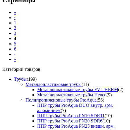
«
‹
1
2
3
4
5
6
›
»
Категории товаров
Трубы
(199)
Металлопластиковые трубы
(11)
Металлопластиковые трубы FV THERM
(2)
Металлопластиковые трубы Henco
(9)
Полипропиленовые трубы ProAqua
(56)
ППР трубы ProAqua DUO внутр. арм.
алюминием
(7)
ППР трубы ProAqua PN10 SDR11
(10)
ППР трубы ProAqua PN20 SDR6
(10)
ППР трубы ProAqua PN25 внешн. арм.