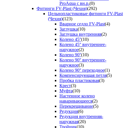
ProAqua с вн.р.
(0)
Фитинги FV-Plast (Чехия)
(292)
Цельнопластиковые фитинги FV-Plast
(Чехия)
(123)
Вварное седло FV-Plast
(4)
Заглушка
(10)
Заглушка внутренняя
(2)
Колено 45°
(10)
Колено 45° внутреннее-
наружное
(2)
Колено 90°
(10)
Колено 90° внутреннее-
наружное
(3)
Колено 90° переходное
(1)
Компенсирующая петля
(5)
Пробка пластиковая
(3)
Крест
(3)
Муфта
(10)
Настенное колено
наваривающееся
(2)
Перекрещивание
(5)
Редукция
(6)
Редукция внутренняя-
наружная
(20)
Тройник
(10)