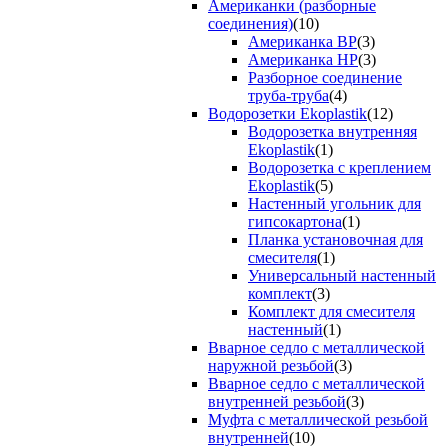
Американки (разборные
соединения)
(10)
Американка ВР
(3)
Американка НР
(3)
Разборное соединение
труба-труба
(4)
Водорозетки Ekoplastik
(12)
Водорозетка внутренняя
Ekoplastik
(1)
Водорозетка с креплением
Ekoplastik
(5)
Настенный угольник для
гипсокартона
(1)
Планка установочная для
смесителя
(1)
Универсальный настенный
комплект
(3)
Комплект для смесителя
настенный
(1)
Вварное седло с металлической
наружной резьбой
(3)
Вварное седло с металлической
внутренней резьбой
(3)
Муфта с металлической резьбой
внутренней
(10)