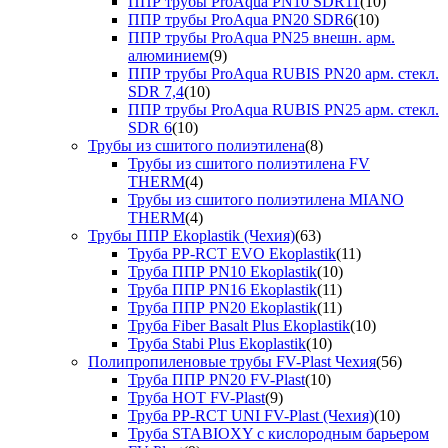
ППР трубы ProAqua PN10 SDR11
(10)
ППР трубы ProAqua PN20 SDR6
(10)
ППР трубы ProAqua PN25 внешн. арм.
алюминием
(9)
ППР трубы ProAqua RUBIS PN20 арм. стекл.
SDR 7,4
(10)
ППР трубы ProAqua RUBIS PN25 арм. стекл.
SDR 6
(10)
Трубы из сшитого полиэтилена
(8)
Трубы из сшитого полиэтилена FV
THERM
(4)
Трубы из сшитого полиэтилена MIANO
THERM
(4)
Трубы ППР Ekoplastik (Чехия)
(63)
Труба PP-RCT EVO Ekoplastik
(11)
Труба ППР PN10 Ekoplastik
(10)
Труба ППР PN16 Ekoplastik
(11)
Труба ППР PN20 Ekoplastik
(11)
Труба Fiber Basalt Plus Ekoplastik
(10)
Труба Stabi Plus Ekoplastik
(10)
Полипропиленовые трубы FV-Plast Чехия
(56)
Труба ППР PN20 FV-Plast
(10)
Труба HOT FV-Plast
(9)
Труба PP-RCT UNI FV-Plast (Чехия)
(10)
Труба STABIOXY с кислородным барьером