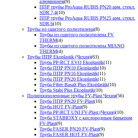
алюминием
(9)
ППР трубы ProAqua RUBIS PN20 арм. стекл.
SDR 7,4
(10)
ППР трубы ProAqua RUBIS PN25 арм. стекл.
SDR 6
(10)
Трубы из сшитого полиэтилена
(8)
Трубы из сшитого полиэтилена FV
THERM
(4)
Трубы из сшитого полиэтилена MIANO
THERM
(4)
Трубы ППР Ekoplastik (Чехия)
(63)
Труба PP-RCT EVO Ekoplastik
(11)
Труба ППР PN10 Ekoplastik
(10)
Труба ППР PN16 Ekoplastik
(11)
Труба ППР PN20 Ekoplastik
(11)
Труба Fiber Basalt Plus Ekoplastik
(10)
Труба Stabi Plus Ekoplastik
(10)
Полипропиленовые трубы FV-Plast Чехия
(56)
Труба ППР PN20 FV-Plast
(10)
Труба HOT FV-Plast
(9)
Труба PP-RCT UNI FV-Plast (Чехия)
(10)
Труба STABIOXY с кислородным барьером
FV-Plast
(9)
Труба FASER PN20 FV-Plast
(9)
Труба FASER HOT FV-Plast
(9)