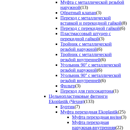
Муфта с металлической резьбой
наружной
(13)
Обратный клапан
(3)
Переход с металлической
вставкой и перекидной гайкой
(8)
Переход с перекидной гайкой
(6)
Пластмассовый штуцер с
перекидной гайкой
(3)
Тройник с металлической
резьбой наружной
(6)
Тройник с металлической
резьбой внутренней
(6)
Угольник 90° с металлической
резьбой наружной
(6)
Угольник 90° с металлической
резьбой внутренней
(6)
Фильтр
(3)
Переход для гипсокартона
(1)
Цельнопластиковые фитинги
Ekoplastik (Чехия)
(133)
Буртик
(7)
Муфта переходная Ekoplastik
(25)
Муфта переходная вн/вн
(3)
Муфта переходная
наружная-внутренняя
(22)