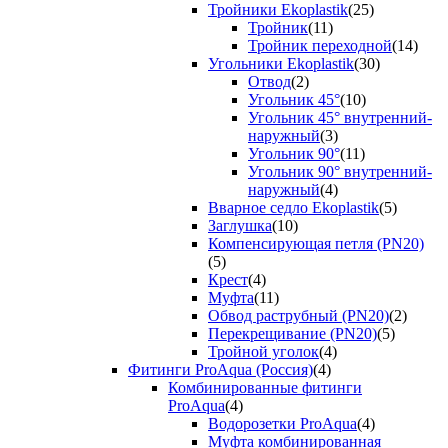
Тройники Ekoplastik
(25)
Тройник
(11)
Тройник переходной
(14)
Угольники Ekoplastik
(30)
Отвод
(2)
Угольник 45°
(10)
Угольник 45° внутренний-
наружный
(3)
Угольник 90°
(11)
Угольник 90° внутренний-
наружный
(4)
Вварное седло Ekoplastik
(5)
Заглушка
(10)
Компенсирующая петля (PN20)
(5)
Крест
(4)
Муфта
(11)
Обвод раструбный (PN20)
(2)
Перекрещивание (PN20)
(5)
Тройной уголок
(4)
Фитинги ProAqua (Россия)
(4)
Комбинированные фитинги
ProAqua
(4)
Водорозетки ProAqua
(4)
Муфта комбинированная