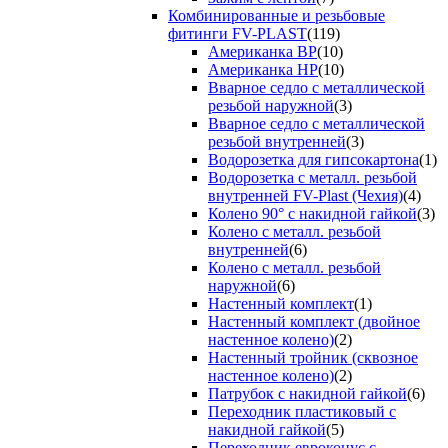
Комбинированные и резьбовые
фитинги FV-PLAST
(119)
Американка ВР
(10)
Американка НР
(10)
Вварное седло с металлической
резьбой наружной
(3)
Вварное седло с металлической
резьбой внутренней
(3)
Водорозетка для гипсокартона
(1)
Водорозетка с металл. резьбой
внутренней FV-Plast (Чехия)
(4)
Колено 90° с накидной гайкой
(3)
Колено с металл. резьбой
внутренней
(6)
Колено с металл. резьбой
наружной
(6)
Настенный комплект
(1)
Настенный комплект (двойное
настенное колено)
(2)
Настенный тройник (сквозное
настенное колено)
(2)
Патрубок с накидной гайкой
(6)
Переходник пластиковый с
накидной гайкой
(5)
Переходник евроконус с