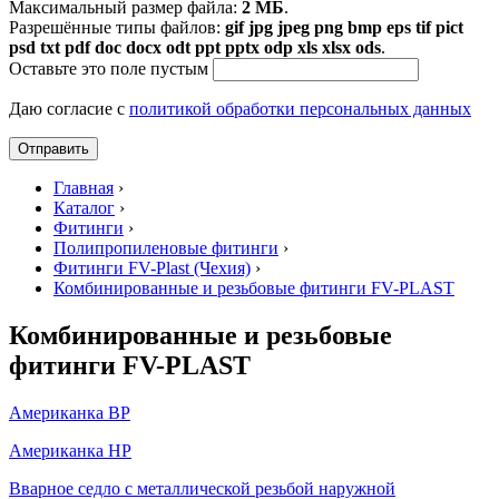
Максимальный размер файла:
2 МБ
.
Разрешённые типы файлов:
gif jpg jpeg png bmp eps tif pict
psd txt pdf doc docx odt ppt pptx odp xls xlsx ods
.
Оставьте это поле пустым
Даю согласие с
политикой обработки персональных данных
Главная
›
Каталог
›
Фитинги
›
Полипропиленовые фитинги
›
Фитинги FV-Plast (Чехия)
›
Комбинированные и резьбовые фитинги FV-PLAST
Комбинированные и резьбовые
фитинги FV-PLAST
Американка ВР
Американка НР
Вварное седло с металлической резьбой наружной