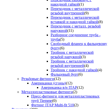
накидной гайкой
(1)
Переходник с металлической
резьбой внутренней
(9)
Переходник с металлической
вставкой и накидной гайкой
(8)
Переходник с металл. резьбой
наружной
(11)
Разборное соединение труба -
труба
(5)
Свободный фланец к фальцевому
бурту
(6)
Тройник с металлической
резьбой наружной
(3)
Тройник с металлической
резьбой внутренней
(4)
Тройник с накидной гайкой
(4)
Фальцевый бурт
(6)
Резьбовые фитинги
(12)
Американки (сгоны)
(12)
Американка в/н ITAP
(12)
Металлопластиковые фитинги
(2)
Пресс-фитинги для металлопластиковых
труб Tiemme
(0)
Фитинг ITAP Multi-fit 510
(2)