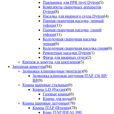
Паяльники для PPR труб Dytron
(5)
Комплекты сварочных аппаратов
Dytron
(8)
Насадка для вварного седла Dytron
(4)
Парная сварочная насадка, черный
тефлон
(11)
Парная сварочная насадка, синий
тефлон
(11)
Колодочная сварочная насадка
черная
(6)
Колодочная сварочная насадка синяя
(6)
Ремонтные насадки Dytron
(1)
Фреза для вварных сёдел
(2)
Крепеж и хомуты для крепления
(5)
Запорная арматура
(94)
Задвижки клиновидные (вентили)
(9)
Задвижка клиновая латунная ITAP 156 ВР/
ВР
(9)
Краны шаровые стальные
(0)
Краны LD (Россия)
(0)
Газовые краны
(0)
Краны для воды
(0)
Краны шаровые латунные
(78)
Краны ITAP (Италия)
(78)
Кран ITAP IDEAL 090