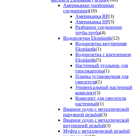
Американки (разборные
соединения)
(10)
Американка ВР
(3)
Американка НР
(3)
Разборное соединение
труба-труба
(4)
Водорозетки Ekoplastik
(12)
Водорозетка внутренняя
Ekoplastik
(1)
Водорозетка с креплением
Ekoplastik
(5)
Настенный угольник для
гипсокартона
(1)
Планка установочная для
смесителя
(1)
Универсальный настенный
комплект
(3)
Комплект для смесителя
настенный
(1)
Вварное седло с металлической
наружной резьбой
(3)
Вварное седло с металлической
внутренней резьбой
(3)
Муфта с металлической резьбой