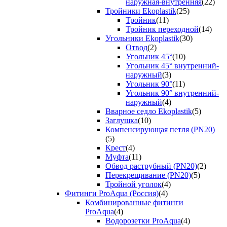
наружная-внутренняя
(22)
Тройники Ekoplastik
(25)
Тройник
(11)
Тройник переходной
(14)
Угольники Ekoplastik
(30)
Отвод
(2)
Угольник 45°
(10)
Угольник 45° внутренний-
наружный
(3)
Угольник 90°
(11)
Угольник 90° внутренний-
наружный
(4)
Вварное седло Ekoplastik
(5)
Заглушка
(10)
Компенсирующая петля (PN20)
(5)
Крест
(4)
Муфта
(11)
Обвод раструбный (PN20)
(2)
Перекрещивание (PN20)
(5)
Тройной уголок
(4)
Фитинги ProAqua (Россия)
(4)
Комбинированные фитинги
ProAqua
(4)
Водорозетки ProAqua
(4)