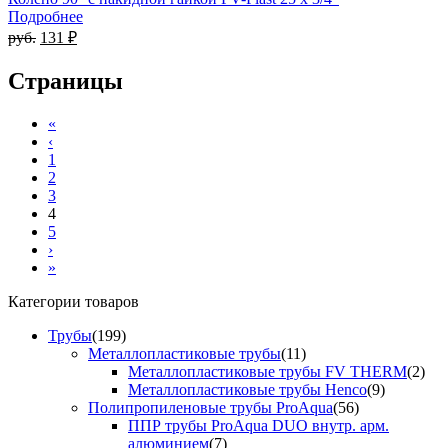
Подробнее
руб.
131 ₽
Страницы
«
‹
1
2
3
4
5
›
»
Категории товаров
Трубы
(199)
Металлопластиковые трубы
(11)
Металлопластиковые трубы FV THERM
(2)
Металлопластиковые трубы Henco
(9)
Полипропиленовые трубы ProAqua
(56)
ППР трубы ProAqua DUO внутр. арм.
алюминием
(7)