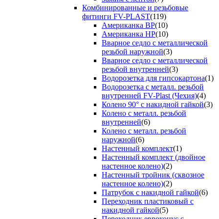
Комбинированные и резьбовые
фитинги FV-PLAST
(119)
Американка ВР
(10)
Американка НР
(10)
Вварное седло с металлической
резьбой наружной
(3)
Вварное седло с металлической
резьбой внутренней
(3)
Водорозетка для гипсокартона
(1)
Водорозетка с металл. резьбой
внутренней FV-Plast (Чехия)
(4)
Колено 90° с накидной гайкой
(3)
Колено с металл. резьбой
внутренней
(6)
Колено с металл. резьбой
наружной
(6)
Настенный комплект
(1)
Настенный комплект (двойное
настенное колено)
(2)
Настенный тройник (сквозное
настенное колено)
(2)
Патрубок с накидной гайкой
(6)
Переходник пластиковый с
накидной гайкой
(5)
Переходник евроконус с