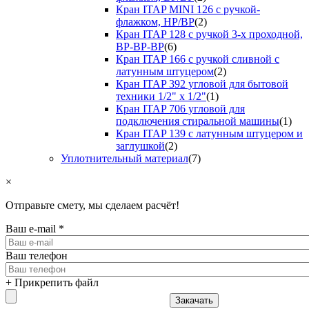
Кран ITAP MINI 126 с ручкой-
флажком, НР/ВР
(2)
Кран ITAP 128 с ручкой 3-х проходной,
ВР-ВР-ВР
(6)
Кран ITAP 166 с ручкой сливной с
латунным штуцером
(2)
Кран ITAP 392 угловой для бытовой
техники 1/2" х 1/2"
(1)
Кран ITAP 706 угловой для
подключения стиральной машины
(1)
Кран ITAP 139 с латунным штуцером и
заглушкой
(2)
Уплотнительный материал
(7)
×
Отправьте смету, мы сделаем расчёт!
Ваш e-mail
*
Ваш телефон
+ Прикрепить файл