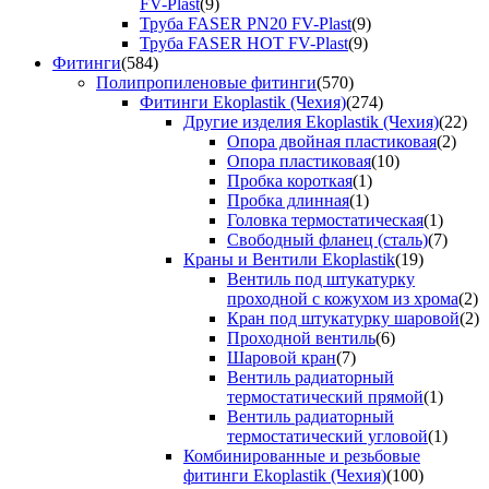
FV-Plast
(9)
Труба FASER PN20 FV-Plast
(9)
Труба FASER HOT FV-Plast
(9)
Фитинги
(584)
Полипропиленовые фитинги
(570)
Фитинги Ekoplastik (Чехия)
(274)
Другие изделия Ekoplastik (Чехия)
(22)
Опора двойная пластиковая
(2)
Опора пластиковая
(10)
Пробка короткая
(1)
Пробка длинная
(1)
Головка термостатическая
(1)
Свободный фланец (сталь)
(7)
Краны и Вентили Ekoplastik
(19)
Вентиль под штукатурку
проходной с кожухом из хрома
(2)
Кран под штукатурку шаровой
(2)
Проходной вентиль
(6)
Шаровой кран
(7)
Вентиль радиаторный
термостатический прямой
(1)
Вентиль радиаторный
термостатический угловой
(1)
Комбинированные и резьбовые
фитинги Ekoplastik (Чехия)
(100)