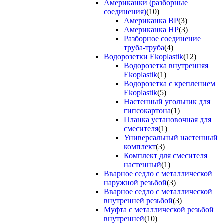
Американки (разборные
соединения)
(10)
Американка ВР
(3)
Американка НР
(3)
Разборное соединение
труба-труба
(4)
Водорозетки Ekoplastik
(12)
Водорозетка внутренняя
Ekoplastik
(1)
Водорозетка с креплением
Ekoplastik
(5)
Настенный угольник для
гипсокартона
(1)
Планка установочная для
смесителя
(1)
Универсальный настенный
комплект
(3)
Комплект для смесителя
настенный
(1)
Вварное седло с металлической
наружной резьбой
(3)
Вварное седло с металлической
внутренней резьбой
(3)
Муфта с металлической резьбой
внутренней
(10)