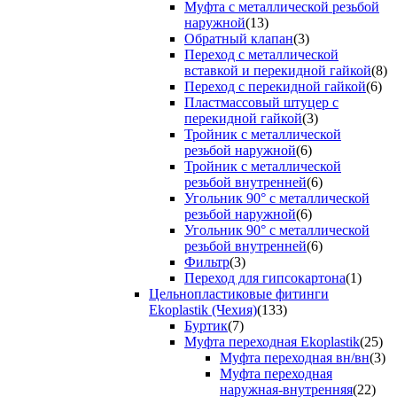
Муфта с металлической резьбой
наружной
(13)
Обратный клапан
(3)
Переход с металлической
вставкой и перекидной гайкой
(8)
Переход с перекидной гайкой
(6)
Пластмассовый штуцер с
перекидной гайкой
(3)
Тройник с металлической
резьбой наружной
(6)
Тройник с металлической
резьбой внутренней
(6)
Угольник 90° с металлической
резьбой наружной
(6)
Угольник 90° с металлической
резьбой внутренней
(6)
Фильтр
(3)
Переход для гипсокартона
(1)
Цельнопластиковые фитинги
Ekoplastik (Чехия)
(133)
Буртик
(7)
Муфта переходная Ekoplastik
(25)
Муфта переходная вн/вн
(3)
Муфта переходная
наружная-внутренняя
(22)