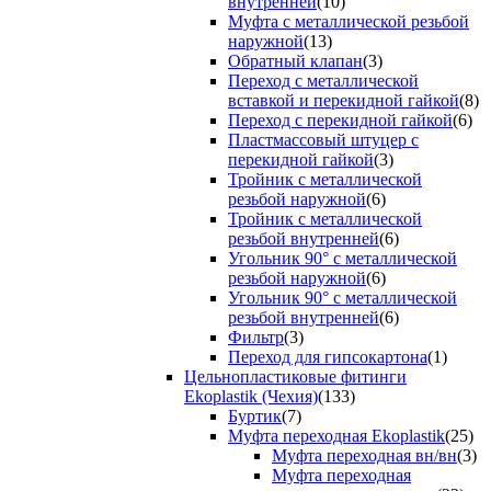
внутренней
(10)
Муфта с металлической резьбой
наружной
(13)
Обратный клапан
(3)
Переход с металлической
вставкой и перекидной гайкой
(8)
Переход с перекидной гайкой
(6)
Пластмассовый штуцер с
перекидной гайкой
(3)
Тройник с металлической
резьбой наружной
(6)
Тройник с металлической
резьбой внутренней
(6)
Угольник 90° с металлической
резьбой наружной
(6)
Угольник 90° с металлической
резьбой внутренней
(6)
Фильтр
(3)
Переход для гипсокартона
(1)
Цельнопластиковые фитинги
Ekoplastik (Чехия)
(133)
Буртик
(7)
Муфта переходная Ekoplastik
(25)
Муфта переходная вн/вн
(3)
Муфта переходная