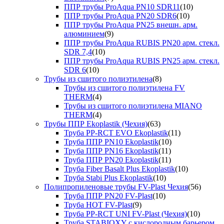
ППР трубы ProAqua PN10 SDR11
(10)
ППР трубы ProAqua PN20 SDR6
(10)
ППР трубы ProAqua PN25 внешн. арм.
алюминием
(9)
ППР трубы ProAqua RUBIS PN20 арм. стекл.
SDR 7,4
(10)
ППР трубы ProAqua RUBIS PN25 арм. стекл.
SDR 6
(10)
Трубы из сшитого полиэтилена
(8)
Трубы из сшитого полиэтилена FV
THERM
(4)
Трубы из сшитого полиэтилена MIANO
THERM
(4)
Трубы ППР Ekoplastik (Чехия)
(63)
Труба PP-RCT EVO Ekoplastik
(11)
Труба ППР PN10 Ekoplastik
(10)
Труба ППР PN16 Ekoplastik
(11)
Труба ППР PN20 Ekoplastik
(11)
Труба Fiber Basalt Plus Ekoplastik
(10)
Труба Stabi Plus Ekoplastik
(10)
Полипропиленовые трубы FV-Plast Чехия
(56)
Труба ППР PN20 FV-Plast
(10)
Труба HOT FV-Plast
(9)
Труба PP-RCT UNI FV-Plast (Чехия)
(10)
Труба STABIOXY с кислородным барьером