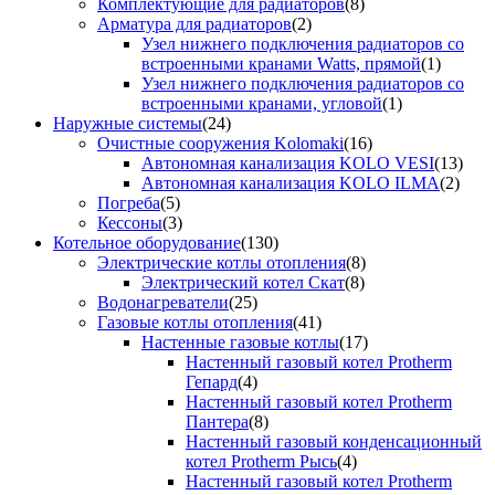
Комплектующие для радиаторов
(8)
Арматура для радиаторов
(2)
Узел нижнего подключения радиаторов со
встроенными кранами Watts, прямой
(1)
Узел нижнего подключения радиаторов со
встроенными кранами, угловой
(1)
Наружные системы
(24)
Очистные сооружения Kolomaki
(16)
Автономная канализация KOLO VESI
(13)
Автономная канализация KOLO ILMA
(2)
Погреба
(5)
Кессоны
(3)
Котельное оборудование
(130)
Электрические котлы отопления
(8)
Электрический котел Скат
(8)
Водонагреватели
(25)
Газовые котлы отопления
(41)
Настенные газовые котлы
(17)
Настенный газовый котел Protherm
Гепард
(4)
Настенный газовый котел Protherm
Пантера
(8)
Настенный газовый конденсационный
котел Protherm Рысь
(4)
Настенный газовый котел Protherm