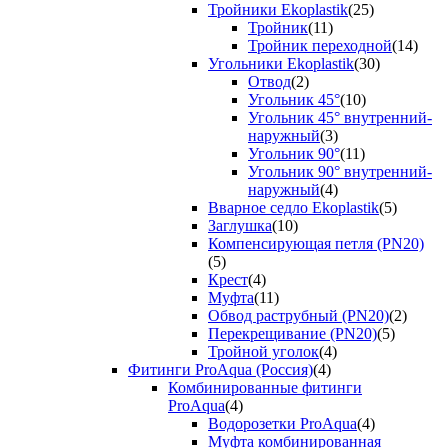
Тройники Ekoplastik
(25)
Тройник
(11)
Тройник переходной
(14)
Угольники Ekoplastik
(30)
Отвод
(2)
Угольник 45°
(10)
Угольник 45° внутренний-
наружный
(3)
Угольник 90°
(11)
Угольник 90° внутренний-
наружный
(4)
Вварное седло Ekoplastik
(5)
Заглушка
(10)
Компенсирующая петля (PN20)
(5)
Крест
(4)
Муфта
(11)
Обвод раструбный (PN20)
(2)
Перекрещивание (PN20)
(5)
Тройной уголок
(4)
Фитинги ProAqua (Россия)
(4)
Комбинированные фитинги
ProAqua
(4)
Водорозетки ProAqua
(4)
Муфта комбинированная