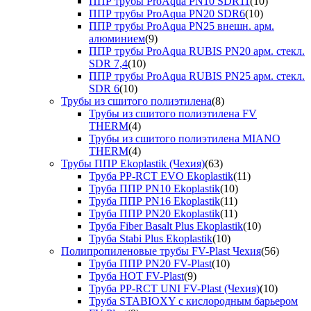
ППР трубы ProAqua PN10 SDR11
(10)
ППР трубы ProAqua PN20 SDR6
(10)
ППР трубы ProAqua PN25 внешн. арм.
алюминием
(9)
ППР трубы ProAqua RUBIS PN20 арм. стекл.
SDR 7,4
(10)
ППР трубы ProAqua RUBIS PN25 арм. стекл.
SDR 6
(10)
Трубы из сшитого полиэтилена
(8)
Трубы из сшитого полиэтилена FV
THERM
(4)
Трубы из сшитого полиэтилена MIANO
THERM
(4)
Трубы ППР Ekoplastik (Чехия)
(63)
Труба PP-RCT EVO Ekoplastik
(11)
Труба ППР PN10 Ekoplastik
(10)
Труба ППР PN16 Ekoplastik
(11)
Труба ППР PN20 Ekoplastik
(11)
Труба Fiber Basalt Plus Ekoplastik
(10)
Труба Stabi Plus Ekoplastik
(10)
Полипропиленовые трубы FV-Plast Чехия
(56)
Труба ППР PN20 FV-Plast
(10)
Труба HOT FV-Plast
(9)
Труба PP-RCT UNI FV-Plast (Чехия)
(10)
Труба STABIOXY с кислородным барьером