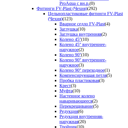
ProAqua с вн.р.
(0)
Фитинги FV-Plast (Чехия)
(292)
Цельнопластиковые фитинги FV-Plast
(Чехия)
(123)
Вварное седло FV-Plast
(4)
Заглушка
(10)
Заглушка внутренняя
(2)
Колено 45°
(10)
Колено 45° внутреннее-
наружное
(2)
Колено 90°
(10)
Колено 90° внутреннее-
наружное
(3)
Колено 90° переходное
(1)
Компенсирующая петля
(5)
Пробка пластиковая
(3)
Крест
(3)
Муфта
(10)
Настенное колено
наваривающееся
(2)
Перекрещивание
(5)
Редукция
(6)
Редукция внутренняя-
наружная
(20)
Тройник
(10)