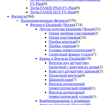
FV-Plast
(9)
Труба FASER PN20 FV-Plast
(9)
Труба FASER HOT FV-Plast
(9)
Фитинги
(584)
Полипропиленовые фитинги
(570)
Фитинги Ekoplastik (Чехия)
(274)
Другие изделия Ekoplastik (Чехия)
(22)
Опора двойная пластиковая
(2)
Опора пластиковая
(10)
Пробка короткая
(1)
Пробка длинная
(1)
Головка термостатическая
(1)
Свободный фланец (сталь)
(7)
Краны и Вентили Ekoplastik
(19)
Вентиль под штукатурку
проходной с кожухом из хрома
(2)
Кран под штукатурку шаровой
(2)
Проходной вентиль
(6)
Шаровой кран
(7)
Вентиль радиаторный
термостатический прямой
(1)
Вентиль радиаторный
термостатический угловой
(1)
Комбинированные и резьбовые
фитинги Ekoplastik (Чехия)
(100)