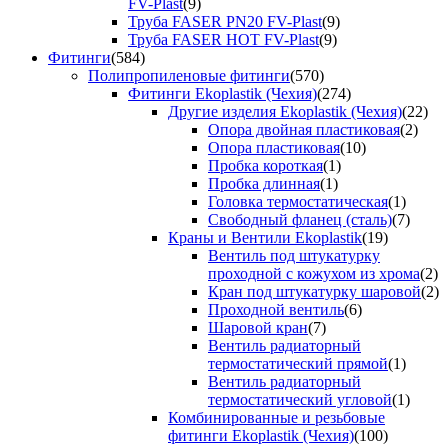
FV-Plast
(9)
Труба FASER PN20 FV-Plast
(9)
Труба FASER HOT FV-Plast
(9)
Фитинги
(584)
Полипропиленовые фитинги
(570)
Фитинги Ekoplastik (Чехия)
(274)
Другие изделия Ekoplastik (Чехия)
(22)
Опора двойная пластиковая
(2)
Опора пластиковая
(10)
Пробка короткая
(1)
Пробка длинная
(1)
Головка термостатическая
(1)
Свободный фланец (сталь)
(7)
Краны и Вентили Ekoplastik
(19)
Вентиль под штукатурку
проходной с кожухом из хрома
(2)
Кран под штукатурку шаровой
(2)
Проходной вентиль
(6)
Шаровой кран
(7)
Вентиль радиаторный
термостатический прямой
(1)
Вентиль радиаторный
термостатический угловой
(1)
Комбинированные и резьбовые
фитинги Ekoplastik (Чехия)
(100)