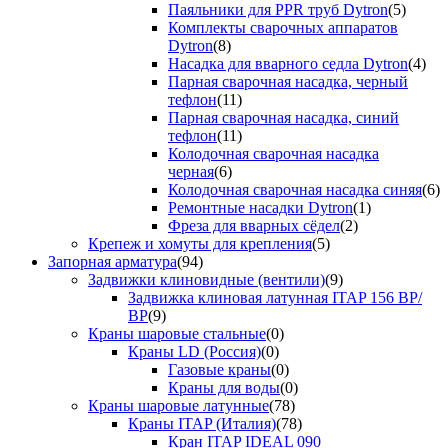
Паяльники для PPR труб Dytron
(5)
Комплекты сварочных аппаратов
Dytron
(8)
Насадка для вварного седла Dytron
(4)
Парная сварочная насадка, черный
тефлон
(11)
Парная сварочная насадка, синий
тефлон
(11)
Колодочная сварочная насадка
черная
(6)
Колодочная сварочная насадка синяя
(6)
Ремонтные насадки Dytron
(1)
Фреза для вварных сёдел
(2)
Крепеж и хомуты для крепления
(5)
Запорная арматура
(94)
Задвижки клиновидные (вентили)
(9)
Задвижка клиновая латунная ITAP 156 ВР/
ВР
(9)
Краны шаровые стальные
(0)
Краны LD (Россия)
(0)
Газовые краны
(0)
Краны для воды
(0)
Краны шаровые латунные
(78)
Краны ITAP (Италия)
(78)
Кран ITAP IDEAL 090