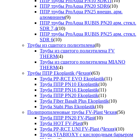
ППР трубы ProAqua PN10 SDR11
(10)
ППР трубы ProAqua PN20 SDR6
(10)
ППР трубы ProAqua PN25 внешн. арм.
алюминием
(9)
ППР трубы ProAqua RUBIS PN20 арм. стекл.
SDR 7,4
(10)
ППР трубы ProAqua RUBIS PN25 арм. стекл.
SDR 6
(10)
Трубы из сшитого полиэтилена
(8)
Трубы из сшитого полиэтилена FV
THERM
(4)
Трубы из сшитого полиэтилена MIANO
THERM
(4)
Трубы ППР Ekoplastik (Чехия)
(63)
Труба PP-RCT EVO Ekoplastik
(11)
Труба ППР PN10 Ekoplastik
(10)
Труба ППР PN16 Ekoplastik
(11)
Труба ППР PN20 Ekoplastik
(11)
Труба Fiber Basalt Plus Ekoplastik
(10)
Труба Stabi Plus Ekoplastik
(10)
Полипропиленовые трубы FV-Plast Чехия
(56)
Труба ППР PN20 FV-Plast
(10)
Труба HOT FV-Plast
(9)
Труба PP-RCT UNI FV-Plast (Чехия)
(10)
Труба STABIOXY с кислородным барьером