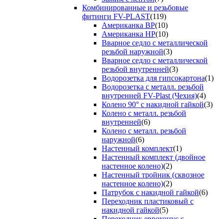
Комбинированные и резьбовые
фитинги FV-PLAST
(119)
Американка ВР
(10)
Американка НР
(10)
Вварное седло с металлической
резьбой наружной
(3)
Вварное седло с металлической
резьбой внутренней
(3)
Водорозетка для гипсокартона
(1)
Водорозетка с металл. резьбой
внутренней FV-Plast (Чехия)
(4)
Колено 90° с накидной гайкой
(3)
Колено с металл. резьбой
внутренней
(6)
Колено с металл. резьбой
наружной
(6)
Настенный комплект
(1)
Настенный комплект (двойное
настенное колено)
(2)
Настенный тройник (сквозное
настенное колено)
(2)
Патрубок с накидной гайкой
(6)
Переходник пластиковый с
накидной гайкой
(5)
Переходник евроконус с