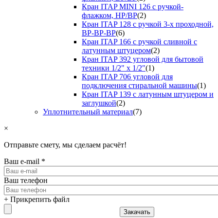
Кран ITAP MINI 126 с ручкой-
флажком, НР/ВР
(2)
Кран ITAP 128 с ручкой 3-х проходной,
ВР-ВР-ВР
(6)
Кран ITAP 166 с ручкой сливной с
латунным штуцером
(2)
Кран ITAP 392 угловой для бытовой
техники 1/2" х 1/2"
(1)
Кран ITAP 706 угловой для
подключения стиральной машины
(1)
Кран ITAP 139 с латунным штуцером и
заглушкой
(2)
Уплотнительный материал
(7)
×
Отправьте смету, мы сделаем расчёт!
Ваш e-mail
*
Ваш телефон
+ Прикрепить файл