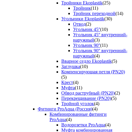
Тройники Ekoplastik
(25)
Тройник
(11)
Тройник переходной
(14)
Угольники Ekoplastik
(30)
Отвод
(2)
Угольник 45°
(10)
Угольник 45° внутренний-
наружный
(3)
Угольник 90°
(11)
Угольник 90° внутренний-
наружный
(4)
Вварное седло Ekoplastik
(5)
Заглушка
(10)
Компенсирующая петля (PN20)
(5)
Крест
(4)
Муфта
(11)
Обвод раструбный (PN20)
(2)
Перекрещивание (PN20)
(5)
Тройной уголок
(4)
Фитинги ProAqua (Россия)
(4)
Комбинированные фитинги
ProAqua
(4)
Водорозетки ProAqua
(4)
Муфта комбинированная