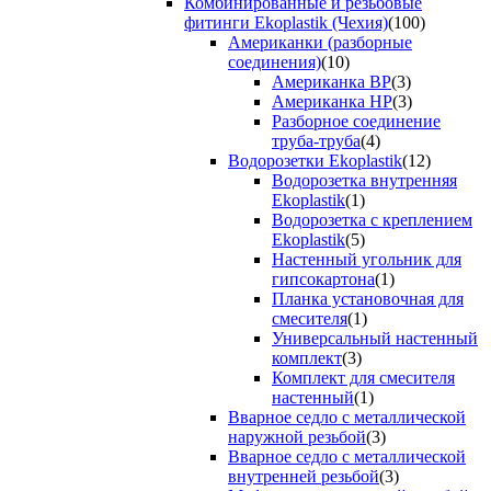
Комбинированные и резьбовые
фитинги Ekoplastik (Чехия)
(100)
Американки (разборные
соединения)
(10)
Американка ВР
(3)
Американка НР
(3)
Разборное соединение
труба-труба
(4)
Водорозетки Ekoplastik
(12)
Водорозетка внутренняя
Ekoplastik
(1)
Водорозетка с креплением
Ekoplastik
(5)
Настенный угольник для
гипсокартона
(1)
Планка установочная для
смесителя
(1)
Универсальный настенный
комплект
(3)
Комплект для смесителя
настенный
(1)
Вварное седло с металлической
наружной резьбой
(3)
Вварное седло с металлической
внутренней резьбой
(3)