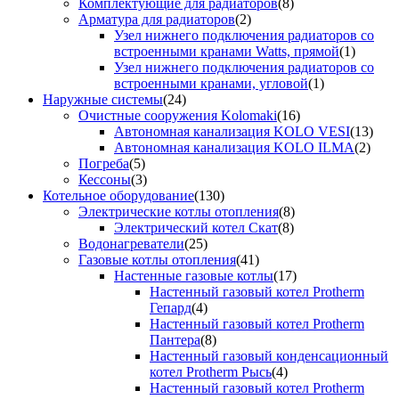
Комплектующие для радиаторов
(8)
Арматура для радиаторов
(2)
Узел нижнего подключения радиаторов со
встроенными кранами Watts, прямой
(1)
Узел нижнего подключения радиаторов со
встроенными кранами, угловой
(1)
Наружные системы
(24)
Очистные сооружения Kolomaki
(16)
Автономная канализация KOLO VESI
(13)
Автономная канализация KOLO ILMA
(2)
Погреба
(5)
Кессоны
(3)
Котельное оборудование
(130)
Электрические котлы отопления
(8)
Электрический котел Скат
(8)
Водонагреватели
(25)
Газовые котлы отопления
(41)
Настенные газовые котлы
(17)
Настенный газовый котел Protherm
Гепард
(4)
Настенный газовый котел Protherm
Пантера
(8)
Настенный газовый конденсационный
котел Protherm Рысь
(4)
Настенный газовый котел Protherm