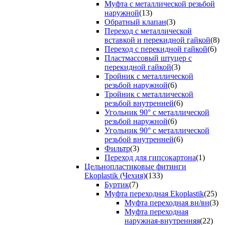
Муфта с металлической резьбой
наружной
(13)
Обратный клапан
(3)
Переход с металлической
вставкой и перекидной гайкой
(8)
Переход с перекидной гайкой
(6)
Пластмассовый штуцер с
перекидной гайкой
(3)
Тройник с металлической
резьбой наружной
(6)
Тройник с металлической
резьбой внутренней
(6)
Угольник 90° с металлической
резьбой наружной
(6)
Угольник 90° с металлической
резьбой внутренней
(6)
Фильтр
(3)
Переход для гипсокартона
(1)
Цельнопластиковые фитинги
Ekoplastik (Чехия)
(133)
Буртик
(7)
Муфта переходная Ekoplastik
(25)
Муфта переходная вн/вн
(3)
Муфта переходная
наружная-внутренняя
(22)