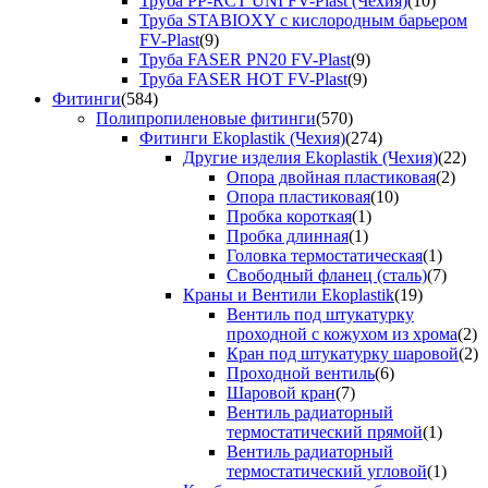
Труба PP-RCT UNI FV-Plast (Чехия)
(10)
Труба STABIOXY с кислородным барьером
FV-Plast
(9)
Труба FASER PN20 FV-Plast
(9)
Труба FASER HOT FV-Plast
(9)
Фитинги
(584)
Полипропиленовые фитинги
(570)
Фитинги Ekoplastik (Чехия)
(274)
Другие изделия Ekoplastik (Чехия)
(22)
Опора двойная пластиковая
(2)
Опора пластиковая
(10)
Пробка короткая
(1)
Пробка длинная
(1)
Головка термостатическая
(1)
Свободный фланец (сталь)
(7)
Краны и Вентили Ekoplastik
(19)
Вентиль под штукатурку
проходной с кожухом из хрома
(2)
Кран под штукатурку шаровой
(2)
Проходной вентиль
(6)
Шаровой кран
(7)
Вентиль радиаторный
термостатический прямой
(1)
Вентиль радиаторный
термостатический угловой
(1)