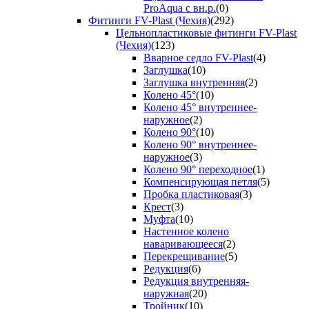
ProAqua с вн.р.
(0)
Фитинги FV-Plast (Чехия)
(292)
Цельнопластиковые фитинги FV-Plast
(Чехия)
(123)
Вварное седло FV-Plast
(4)
Заглушка
(10)
Заглушка внутренняя
(2)
Колено 45°
(10)
Колено 45° внутреннее-
наружное
(2)
Колено 90°
(10)
Колено 90° внутреннее-
наружное
(3)
Колено 90° переходное
(1)
Компенсирующая петля
(5)
Пробка пластиковая
(3)
Крест
(3)
Муфта
(10)
Настенное колено
наваривающееся
(2)
Перекрещивание
(5)
Редукция
(6)
Редукция внутренняя-
наружная
(20)
Тройник
(10)