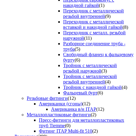
накидной гайкой
(1)
Переходник с металлической
резьбой внутренней
(9)
Переходник с металлической
вставкой и накидной гайкой
(8)
Переходник с металл. резьбой
наружной
(11)
Разборное соединение труба -
труба
(5)
Свободный фланец к фальцевому
бурту
(6)
Тройник с металлической
резьбой наружной
(3)
Тройник с металлической
резьбой внутренней
(4)
Тройник с накидной гайкой
(4)
Фальцевый бурт
(6)
Резьбовые фитинги
(12)
Американки (сгоны)
(12)
Американка в/н ITAP
(12)
Металлопластиковые фитинги
(2)
Пресс-фитинги для металлопластиковых
труб Tiemme
(0)
Фитинг ITAP Multi-fit 510
(2)