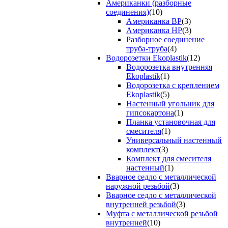
Американки (разборные
соединения)
(10)
Американка ВР
(3)
Американка НР
(3)
Разборное соединение
труба-труба
(4)
Водорозетки Ekoplastik
(12)
Водорозетка внутренняя
Ekoplastik
(1)
Водорозетка с креплением
Ekoplastik
(5)
Настенный угольник для
гипсокартона
(1)
Планка установочная для
смесителя
(1)
Универсальный настенный
комплект
(3)
Комплект для смесителя
настенный
(1)
Вварное седло с металлической
наружной резьбой
(3)
Вварное седло с металлической
внутренней резьбой
(3)
Муфта с металлической резьбой
внутренней
(10)