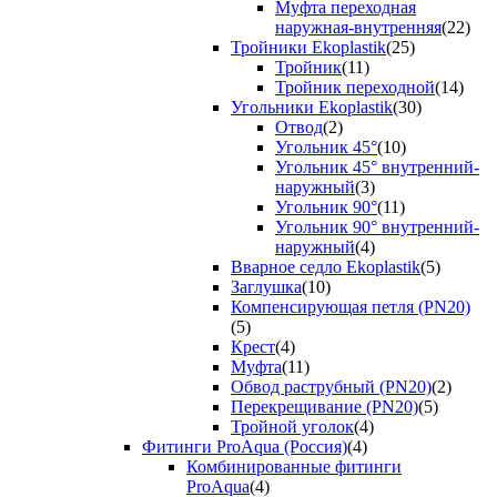
Муфта переходная
наружная-внутренняя
(22)
Тройники Ekoplastik
(25)
Тройник
(11)
Тройник переходной
(14)
Угольники Ekoplastik
(30)
Отвод
(2)
Угольник 45°
(10)
Угольник 45° внутренний-
наружный
(3)
Угольник 90°
(11)
Угольник 90° внутренний-
наружный
(4)
Вварное седло Ekoplastik
(5)
Заглушка
(10)
Компенсирующая петля (PN20)
(5)
Крест
(4)
Муфта
(11)
Обвод раструбный (PN20)
(2)
Перекрещивание (PN20)
(5)
Тройной уголок
(4)
Фитинги ProAqua (Россия)
(4)
Комбинированные фитинги
ProAqua
(4)