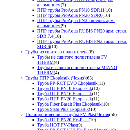
алюминием
(7)
ППР трубы ProAqua PN10 SDR11
(10)
ППР трубы ProAqua PN20 SDR6
(10)
ППР трубы ProAqua PN25 внешн. арм.
алюминием
(9)
ППР трубы ProAqua RUBIS PN20 арм. стекл.
SDR 7,4
(10)
ППР трубы ProAqua RUBIS PN25 арм. стекл.
SDR 6
(10)
Трубы из сшитого полиэтилена
(8)
Трубы из сшитого полиэтилена FV
THERM
(4)
Трубы из сшитого полиэтилена MIANO
THERM
(4)
Трубы ППР Ekoplastik (Чехия)
(63)
Труба PP-RCT EVO Ekoplastik
(11)
Труба ППР PN10 Ekoplastik
(10)
Труба ППР PN16 Ekoplastik
(11)
Труба ППР PN20 Ekoplastik
(11)
Труба Fiber Basalt Plus Ekoplastik
(10)
Труба Stabi Plus Ekoplastik
(10)
Полипропиленовые трубы FV-Plast Чехия
(56)
Труба ППР PN20 FV-Plast
(10)
Труба HOT FV-Plast
(9)