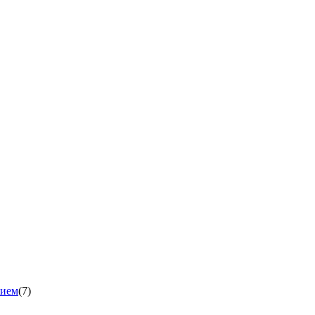
нием
(7)