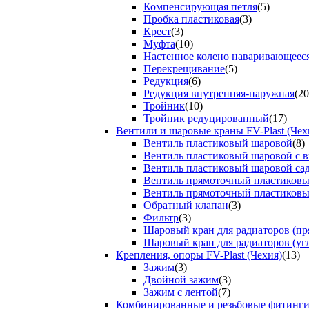
Компенсирующая петля
(5)
Пробка пластиковая
(3)
Крест
(3)
Муфта
(10)
Настенное колено наваривающеес
Перекрещивание
(5)
Редукция
(6)
Редукция внутренняя-наружная
(20
Тройник
(10)
Тройник редуцированный
(17)
Вентили и шаровые краны FV-Plast (Чех
Вентиль пластиковый шаровой
(8)
Вентиль пластиковый шаровой с 
Вентиль пластиковый шаровой са
Вентиль прямоточный пластиков
Вентиль прямоточный пластиков
Обратный клапан
(3)
Фильтр
(3)
Шаровый кран для радиаторов (пр
Шаровый кран для радиаторов (уг
Крепления, опоры FV-Plast (Чехия)
(13)
Зажим
(3)
Двойной зажим
(3)
Зажим с лентой
(7)
Комбинированные и резьбовые фитинг