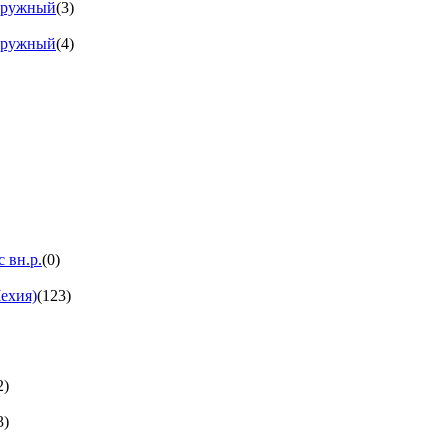
аружный
(3)
аружный
(4)
 вн.р.
(0)
ехия)
(123)
2)
3)