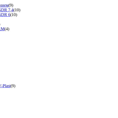
нием
(9)
SDR 7,4
(10)
SDR 6
(10)
)
ERM
(4)
-Plast
(9)