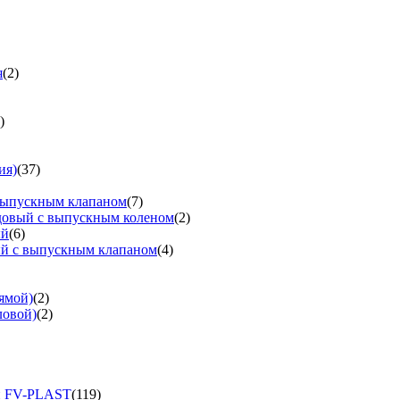
я
(2)
)
ия)
(37)
выпускным клапаном
(7)
довый с выпускным коленом
(2)
ый
(6)
ый с выпускным клапаном
(4)
ямой)
(2)
ловой)
(2)
и FV-PLAST
(119)