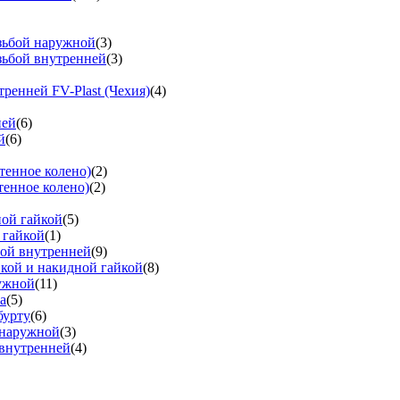
езьбой наружной
(3)
зьбой внутренней
(3)
тренней FV-Plast (Чехия)
(4)
ней
(6)
й
(6)
тенное колено)
(2)
тенное колено)
(2)
ной гайкой
(5)
 гайкой
(1)
бой внутренней
(9)
вкой и накидной гайкой
(8)
ружной
(11)
а
(5)
бурту
(6)
 наружной
(3)
 внутренней
(4)