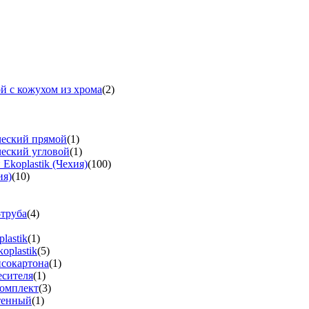
й с кожухом из хрома
(2)
ческий прямой
(1)
ческий угловой
(1)
koplastik (Чехия)
(100)
ия)
(10)
-труба
(4)
lastik
(1)
oplastik
(5)
псокартона
(1)
есителя
(1)
омплект
(3)
тенный
(1)