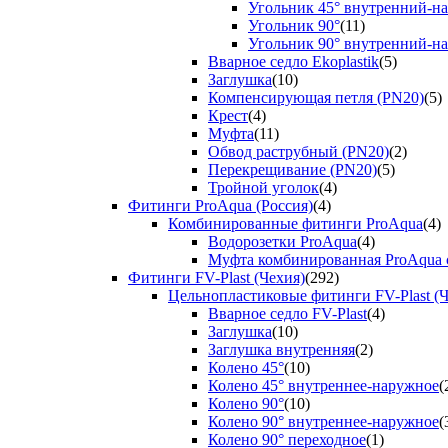
Угольник 45° внутренний-н
Угольник 90°
(11)
Угольник 90° внутренний-н
Вварное седло Ekoplastik
(5)
Заглушка
(10)
Компенсирующая петля (PN20)
(5)
Крест
(4)
Муфта
(11)
Обвод раструбный (PN20)
(2)
Перекрещивание (PN20)
(5)
Тройной уголок
(4)
Фитинги ProAqua (Россия)
(4)
Комбинированные фитинги ProAqua
(4)
Водорозетки ProAqua
(4)
Муфта комбинированная ProAqua с
Фитинги FV-Plast (Чехия)
(292)
Цельнопластиковые фитинги FV-Plast (Ч
Вварное седло FV-Plast
(4)
Заглушка
(10)
Заглушка внутренняя
(2)
Колено 45°
(10)
Колено 45° внутреннее-наружное
(
Колено 90°
(10)
Колено 90° внутреннее-наружное
(
Колено 90° переходное
(1)