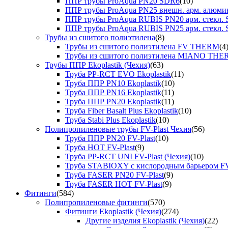
ППР трубы ProAqua PN20 SDR6
(10)
ППР трубы ProAqua PN25 внешн. арм. алюми
ППР трубы ProAqua RUBIS PN20 арм. стекл. 
ППР трубы ProAqua RUBIS PN25 арм. стекл. 
Трубы из сшитого полиэтилена
(8)
Трубы из сшитого полиэтилена FV THERM
(4
Трубы из сшитого полиэтилена MIANO TH
Трубы ППР Ekoplastik (Чехия)
(63)
Труба PP-RCT EVO Ekoplastik
(11)
Труба ППР PN10 Ekoplastik
(10)
Труба ППР PN16 Ekoplastik
(11)
Труба ППР PN20 Ekoplastik
(11)
Труба Fiber Basalt Plus Ekoplastik
(10)
Труба Stabi Plus Ekoplastik
(10)
Полипропиленовые трубы FV-Plast Чехия
(56)
Труба ППР PN20 FV-Plast
(10)
Труба HOT FV-Plast
(9)
Труба PP-RCT UNI FV-Plast (Чехия)
(10)
Труба STABIOXY с кислородным барьером FV
Труба FASER PN20 FV-Plast
(9)
Труба FASER HOT FV-Plast
(9)
Фитинги
(584)
Полипропиленовые фитинги
(570)
Фитинги Ekoplastik (Чехия)
(274)
Другие изделия Ekoplastik (Чехия)
(22)