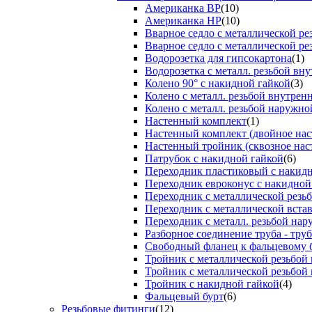
Американка ВР
(10)
Американка НР
(10)
Вварное седло с металлической р
Вварное седло с металлической ре
Водорозетка для гипсокартона
(1)
Водорозетка с металл. резьбой вну
Колено 90° с накидной гайкой
(3)
Колено с металл. резьбой внутрен
Колено с металл. резьбой наружно
Настенный комплект
(1)
Настенный комплект (двойное нас
Настенный тройник (сквозное нас
Патрубок с накидной гайкой
(6)
Переходник пластиковый с накид
Переходник евроконус с накидной
Переходник с металлической резь
Переходник с металлической вста
Переходник с металл. резьбой на
Разборное соединение труба - труб
Свободный фланец к фальцевому 
Тройник с металлической резьбой
Тройник с металлической резьбой
Тройник с накидной гайкой
(4)
Фальцевый бурт
(6)
Резьбовые фитинги
(12)