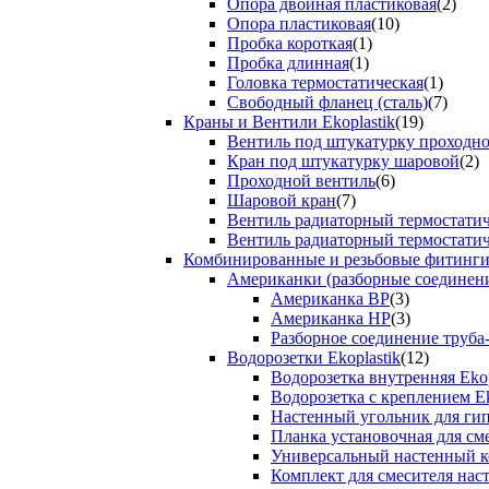
Опора двойная пластиковая
(2)
Опора пластиковая
(10)
Пробка короткая
(1)
Пробка длинная
(1)
Головка термостатическая
(1)
Свободный фланец (сталь)
(7)
Краны и Вентили Ekoplastik
(19)
Вентиль под штукатурку проходно
Кран под штукатурку шаровой
(2)
Проходной вентиль
(6)
Шаровой кран
(7)
Вентиль радиаторный термостати
Вентиль радиаторный термостати
Комбинированные и резьбовые фитинги E
Американки (разборные соединен
Американка ВР
(3)
Американка НР
(3)
Разборное соединение труба
Водорозетки Ekoplastik
(12)
Водорозетка внутренняя Ekop
Водорозетка с креплением Ek
Настенный угольник для ги
Планка установочная для см
Универсальный настенный к
Комплект для смесителя нас