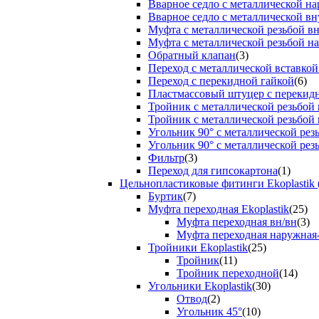
Вварное седло с металлической н
Вварное седло с металлической вн
Муфта с металлической резьбой в
Муфта с металлической резьбой н
Обратный клапан
(3)
Переход с металлической вставкой
Переход с перекидной гайкой
(6)
Пластмассовый штуцер с перекид
Тройник с металлической резьбой
Тройник с металлической резьбой
Угольник 90° с металлической ре
Угольник 90° с металлической рез
Фильтр
(3)
Переход для гипсокартона
(1)
Цельнопластиковые фитинги Ekoplastik 
Буртик
(7)
Муфта переходная Ekoplastik
(25)
Муфта переходная вн/вн
(3)
Муфта переходная наружная
Тройники Ekoplastik
(25)
Тройник
(11)
Тройник переходной
(14)
Угольники Ekoplastik
(30)
Отвод
(2)
Угольник 45°
(10)