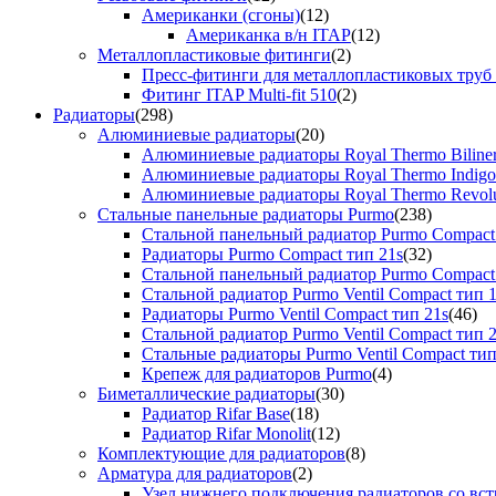
Американки (сгоны)
(12)
Американка в/н ITAP
(12)
Металлопластиковые фитинги
(2)
Пресс-фитинги для металлопластиковых труб
Фитинг ITAP Multi-fit 510
(2)
Радиаторы
(298)
Алюминиевые радиаторы
(20)
Алюминиевые радиаторы Royal Thermo Biline
Алюминиевые радиаторы Royal Thermo Indigo
Алюминиевые радиаторы Royal Thermo Revolu
Стальные панельные радиаторы Purmo
(238)
Стальной панельный радиатор Purmo Compact
Радиаторы Purmo Compact тип 21s
(32)
Стальной панельный радиатор Purmo Compact
Стальной радиатор Purmo Ventil Compact тип 
Радиаторы Purmo Ventil Compact тип 21s
(46)
Стальной радиатор Purmo Ventil Compact тип 
Стальные радиаторы Purmo Ventil Compact тип
Крепеж для радиаторов Purmo
(4)
Биметаллические радиаторы
(30)
Радиатор Rifar Base
(18)
Радиатор Rifar Monolit
(12)
Комплектующие для радиаторов
(8)
Арматура для радиаторов
(2)
Узел нижнего подключения радиаторов со вс