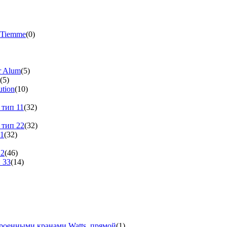
 Tiemme
(0)
r Alum
(5)
(5)
tion
(10)
 тип 11
(32)
 тип 22
(32)
11
(32)
22
(46)
 33
(14)
троенными кранами Watts, прямой
(1)