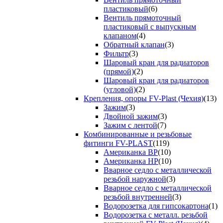
пластиковый
(6)
Вентиль прямоточный
пластиковый с выпускным
клапаном
(4)
Обратный клапан
(3)
Фильтр
(3)
Шаровый кран для радиаторов
(прямой)
(2)
Шаровый кран для радиаторов
(угловой)
(2)
Крепления, опоры FV-Plast (Чехия)
(13)
Зажим
(3)
Двойной зажим
(3)
Зажим с лентой
(7)
Комбинированные и резьбовые
фитинги FV-PLAST
(119)
Американка ВР
(10)
Американка НР
(10)
Вварное седло с металлической
резьбой наружной
(3)
Вварное седло с металлической
резьбой внутренней
(3)
Водорозетка для гипсокартона
(1)
Водорозетка с металл. резьбой