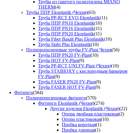
Трубы из сшитого полиэтилена MIANO
THERM
(4)
Трубы ППР Ekoplastik (Чехия)
(63)
Труба PP-RCT EVO Ekoplastik
(11)
Труба ППР PN10 Ekoplastik
(10)
Труба ППР PN16 Ekoplastik
(11)
Труба ППР PN20 Ekoplastik
(11)
Труба Fiber Basalt Plus Ekoplastik
(10)
Труба Stabi Plus Ekoplastik
(10)
Полипропиленовые трубы FV-Plast Чехия
(56)
Труба ППР PN20 FV-Plast
(10)
Труба HOT FV-Plast
(9)
Труба PP-RCT UNI FV-Plast (Чехия)
(10)
Труба STABIOXY с кислородным барьером
FV-Plast
(9)
Труба FASER PN20 FV-Plast
(9)
Труба FASER HOT FV-Plast
(9)
Фитинги
(584)
Полипропиленовые фитинги
(570)
Фитинги Ekoplastik (Чехия)
(274)
Другие изделия Ekoplastik (Чехия)
(22)
Опора двойная пластиковая
(2)
Опора пластиковая
(10)
Пробка короткая
(1)
Пробка длинная
(1)