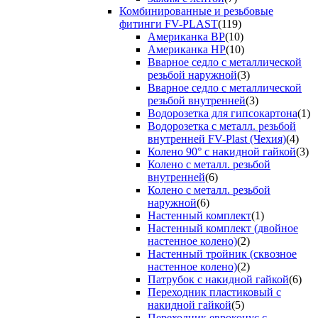
Комбинированные и резьбовые
фитинги FV-PLAST
(119)
Американка ВР
(10)
Американка НР
(10)
Вварное седло с металлической
резьбой наружной
(3)
Вварное седло с металлической
резьбой внутренней
(3)
Водорозетка для гипсокартона
(1)
Водорозетка с металл. резьбой
внутренней FV-Plast (Чехия)
(4)
Колено 90° с накидной гайкой
(3)
Колено с металл. резьбой
внутренней
(6)
Колено с металл. резьбой
наружной
(6)
Настенный комплект
(1)
Настенный комплект (двойное
настенное колено)
(2)
Настенный тройник (сквозное
настенное колено)
(2)
Патрубок с накидной гайкой
(6)
Переходник пластиковый с
накидной гайкой
(5)
Переходник евроконус с