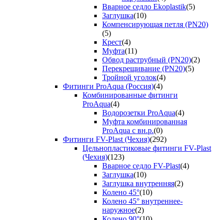
Вварное седло Ekoplastik
(5)
Заглушка
(10)
Компенсирующая петля (PN20)
(5)
Крест
(4)
Муфта
(11)
Обвод раструбный (PN20)
(2)
Перекрещивание (PN20)
(5)
Тройной уголок
(4)
Фитинги ProAqua (Россия)
(4)
Комбинированные фитинги
ProAqua
(4)
Водорозетки ProAqua
(4)
Муфта комбинированная
ProAqua с вн.р.
(0)
Фитинги FV-Plast (Чехия)
(292)
Цельнопластиковые фитинги FV-Plast
(Чехия)
(123)
Вварное седло FV-Plast
(4)
Заглушка
(10)
Заглушка внутренняя
(2)
Колено 45°
(10)
Колено 45° внутреннее-
наружное
(2)
Колено 90°
(10)