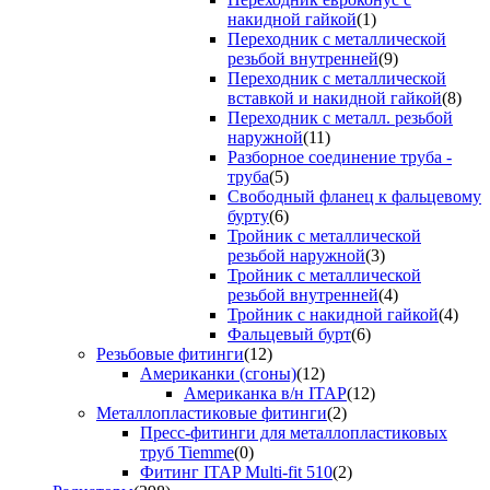
накидной гайкой
(1)
Переходник с металлической
резьбой внутренней
(9)
Переходник с металлической
вставкой и накидной гайкой
(8)
Переходник с металл. резьбой
наружной
(11)
Разборное соединение труба -
труба
(5)
Свободный фланец к фальцевому
бурту
(6)
Тройник с металлической
резьбой наружной
(3)
Тройник с металлической
резьбой внутренней
(4)
Тройник с накидной гайкой
(4)
Фальцевый бурт
(6)
Резьбовые фитинги
(12)
Американки (сгоны)
(12)
Американка в/н ITAP
(12)
Металлопластиковые фитинги
(2)
Пресс-фитинги для металлопластиковых
труб Tiemme
(0)
Фитинг ITAP Multi-fit 510
(2)