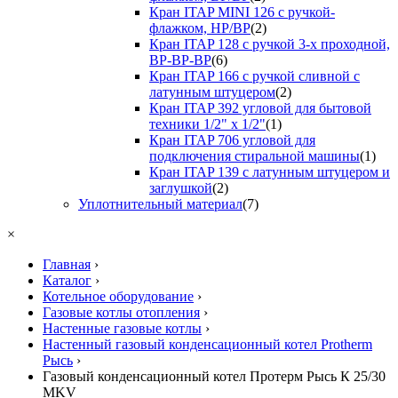
Кран ITAP MINI 126 с ручкой-
флажком, НР/ВР
(2)
Кран ITAP 128 с ручкой 3-х проходной,
ВР-ВР-ВР
(6)
Кран ITAP 166 с ручкой сливной с
латунным штуцером
(2)
Кран ITAP 392 угловой для бытовой
техники 1/2" х 1/2"
(1)
Кран ITAP 706 угловой для
подключения стиральной машины
(1)
Кран ITAP 139 с латунным штуцером и
заглушкой
(2)
Уплотнительный материал
(7)
×
Главная
›
Каталог
›
Котельное оборудование
›
Газовые котлы отопления
›
Настенные газовые котлы
›
Настенный газовый конденсационный котел Protherm
Рысь
›
Газовый конденсационный котел Протерм Рысь К 25/30
MKV