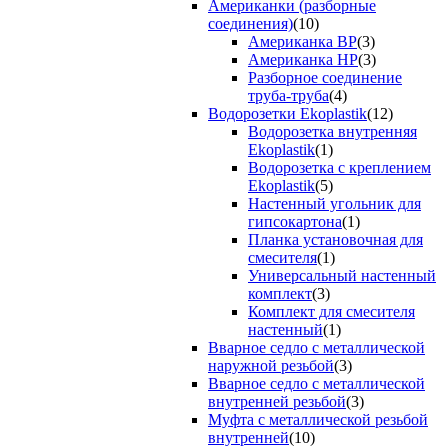
Американки (разборные
соединения)
(10)
Американка ВР
(3)
Американка НР
(3)
Разборное соединение
труба-труба
(4)
Водорозетки Ekoplastik
(12)
Водорозетка внутренняя
Ekoplastik
(1)
Водорозетка с креплением
Ekoplastik
(5)
Настенный угольник для
гипсокартона
(1)
Планка установочная для
смесителя
(1)
Универсальный настенный
комплект
(3)
Комплект для смесителя
настенный
(1)
Вварное седло с металлической
наружной резьбой
(3)
Вварное седло с металлической
внутренней резьбой
(3)
Муфта с металлической резьбой
внутренней
(10)