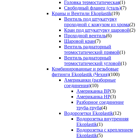
Головка термостатическая
(1)
Свободный фланец (сталь)
(7)
Краны и Вентили Ekoplastik
(19)
Вентиль под штукатурку
проходной с кожухом из хрома
(2)
Кран под штукатурку шаровой
(2)
Проходной вентиль
(6)
Шаровой кран
(7)
Вентиль радиаторный
термостатический прямой
(1)
Вентиль радиаторный
термостатический угловой
(1)
Комбинированные и резьбовые
фитинги Ekoplastik (Чехия)
(100)
Американки (разборные
соединения)
(10)
Американка ВР
(3)
Американка НР
(3)
Разборное соединение
труба-труба
(4)
Водорозетки Ekoplastik
(12)
Водорозетка внутренняя
Ekoplastik
(1)
Водорозетка с креплением
Ekoplastik
(5)