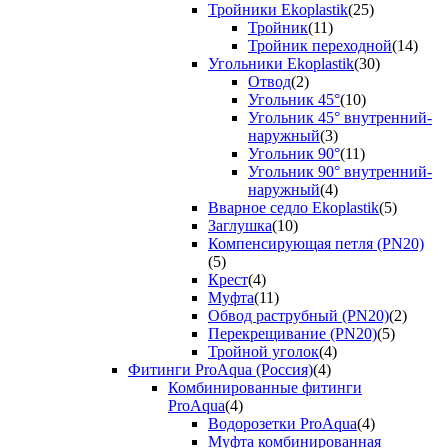
Тройники Ekoplastik
(25)
Тройник
(11)
Тройник переходной
(14)
Угольники Ekoplastik
(30)
Отвод
(2)
Угольник 45°
(10)
Угольник 45° внутренний-
наружный
(3)
Угольник 90°
(11)
Угольник 90° внутренний-
наружный
(4)
Вварное седло Ekoplastik
(5)
Заглушка
(10)
Компенсирующая петля (PN20)
(5)
Крест
(4)
Муфта
(11)
Обвод раструбный (PN20)
(2)
Перекрещивание (PN20)
(5)
Тройной уголок
(4)
Фитинги ProAqua (Россия)
(4)
Комбинированные фитинги
ProAqua
(4)
Водорозетки ProAqua
(4)
Муфта комбинированная