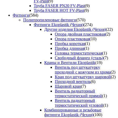
FV-Plast
(9)
Труба FASER PN20 FV-Plast
(9)
Труба FASER HOT FV-Plast
(9)
Фитинги
(584)
Полипропиленовые фитинги
(570)
Фитинги Ekoplastik (Чехия)
(274)
Другие изделия Ekoplastik (Чехия)
(22)
Опора двойная пластиковая
(2)
Опора пластиковая
(10)
Пробка короткая
(1)
Пробка длинная
(1)
Головка термостатическая
(1)
Свободный фланец (сталь)
(7)
Краны и Вентили Ekoplastik
(19)
Вентиль под штукатурку
проходной с кожухом из хрома
(2)
Кран под штукатурку шаровой
(2)
Проходной вентиль
(6)
Шаровой кран
(7)
Вентиль радиаторный
термостатический прямой
(1)
Вентиль радиаторный
термостатический угловой
(1)
Комбинированные и резьбовые
фитинги Ekoplastik (Чехия)
(100)