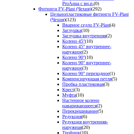
ProAqua с вн.р.
(0)
Фитинги FV-Plast (Чехия)
(292)
Цельнопластиковые фитинги FV-Plast
(Чехия)
(123)
Вварное седло FV-Plast
(4)
Заглушка
(10)
Заглушка внутренняя
(2)
Колено 45°
(10)
Колено 45° внутреннее-
наружное
(2)
Колено 90°
(10)
Колено 90° внутреннее-
наружное
(3)
Колено 90° переходное
(1)
Компенсирующая петля
(5)
Пробка пластиковая
(3)
Крест
(3)
Муфта
(10)
Настенное колено
наваривающееся
(2)
Перекрещивание
(5)
Редукция
(6)
Редукция внутренняя-
наружная
(20)
Тройник
(10)