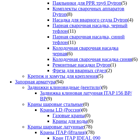
Паяльники для PPR труб Dytron
(5)
Комплекты сварочных аппаратов
Dytron
(8)
Насадка для вварного седла Dytron
(4)
Парная сварочная насадка, черный
тефлон
(11)
Парная сварочная насадка, синий
тефлон
(11)
Колодочная сварочная насадка
черная
(6)
Колодочная сварочная насадка синяя
(6)
Ремонтные насадки Dytron
(1)
Фреза для вварных сёдел
(2)
Крепеж и хомуты для крепления
(5)
Запорная арматура
(94)
Задвижки клиновидные (вентили)
(9)
Задвижка клиновая латунная ITAP 156 ВР/
ВР
(9)
Краны шаровые стальные
(0)
Краны LD (Россия)
(0)
Газовые краны
(0)
Краны для воды
(0)
Краны шаровые латунные
(78)
Краны ITAP (Италия)
(78)
Кран ITAP IDEAL 090