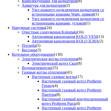
Комплектующие для радиаторов
(8)
Арматура для радиаторов
(2)
Узел нижнего подключения радиаторов со
встроенными кранами Watts, прямой
(1)
Узел нижнего подключения радиаторов со
встроенными кранами, угловой
(1)
Наружные системы
(24)
Очистные сооружения Kolomaki
(16)
Автономная канализация KOLO VESI
(13)
Автономная канализация KOLO ILMA
(2)
Погреба
(5)
Кессоны
(3)
Котельное оборудование
(130)
Электрические котлы отопления
(8)
Электрический котел Скат
(8)
Водонагреватели
(25)
Газовые котлы отопления
(41)
Настенные газовые котлы
(17)
Настенный газовый котел Protherm
Гепард
(4)
Настенный газовый котел Protherm
Пантера
(8)
Настенный газовый конденсационный
котел Protherm Рысь
(4)
Настенный газовый котел Protherm