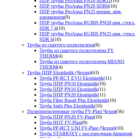
ППР трубы ProAqua PN10 SDR11
(10)
ППР трубы ProAqua PN20 SDR6
(10)
ППР трубы ProAqua PN25 внешн. арм.
алюминием
(9)
ППР трубы ProAqua RUBIS PN20 арм. стекл.
SDR 7,4
(10)
ППР трубы ProAqua RUBIS PN25 арм. стекл.
SDR 6
(10)
Трубы из сшитого полиэтилена
(8)
Трубы из сшитого полиэтилена FV
THERM
(4)
Трубы из сшитого полиэтилена MIANO
THERM
(4)
Трубы ППР Ekoplastik (Чехия)
(63)
Труба PP-RCT EVO Ekoplastik
(11)
Труба ППР PN10 Ekoplastik
(10)
Труба ППР PN16 Ekoplastik
(11)
Труба ППР PN20 Ekoplastik
(11)
Труба Fiber Basalt Plus Ekoplastik
(10)
Труба Stabi Plus Ekoplastik
(10)
Полипропиленовые трубы FV-Plast Чехия
(56)
Труба ППР PN20 FV-Plast
(10)
Труба HOT FV-Plast
(9)
Труба PP-RCT UNI FV-Plast (Чехия)
(10)
Труба STABIOXY с кислородным барьером