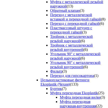
Муфта с металлической резьбой
наружной
(13)
Обратный клапан
(3)
Переход с металлической
вставкой и перекидной гайкой
(8)
Переход с перекидной гайкой
(6)
Пластмассовый штуцер с
перекидной гайкой
(3)
Тройник с металлической
резьбой наружной
(6)
Тройник с металлической
резьбой внутренней
(6)
Угольник 90° с металлической
резьбой наружной
(6)
Угольник 90° с металлической
резьбой внутренней
(6)
Фильтр
(3)
Переход для гипсокартона
(1)
Цельнопластиковые фитинги
Ekoplastik (Чехия)
(133)
Буртик
(7)
Муфта переходная Ekoplastik
(25)
Муфта переходная вн/вн
(3)
Муфта переходная
наружная-внутренняя
(22)