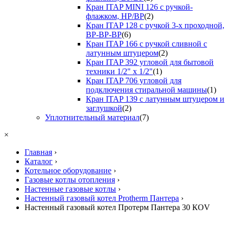
Кран ITAP MINI 126 с ручкой-
флажком, НР/ВР
(2)
Кран ITAP 128 с ручкой 3-х проходной,
ВР-ВР-ВР
(6)
Кран ITAP 166 с ручкой сливной с
латунным штуцером
(2)
Кран ITAP 392 угловой для бытовой
техники 1/2" х 1/2"
(1)
Кран ITAP 706 угловой для
подключения стиральной машины
(1)
Кран ITAP 139 с латунным штуцером и
заглушкой
(2)
Уплотнительный материал
(7)
×
Главная
›
Каталог
›
Котельное оборудование
›
Газовые котлы отопления
›
Настенные газовые котлы
›
Настенный газовый котел Protherm Пантера
›
Настенный газовый котел Протерм Пантера 30 КОV