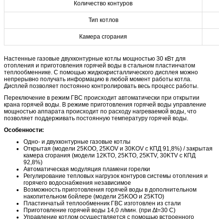
Количество контуров
Тип котлов
Камера сгорания
Настенные газовые двухконтурные котлы мощностью 30 кВт для
отопления и приготовления горячей воды в стальном пластинчатом
теплообменнике. С помощью жидкокристаллического дисплея можно
непрерывно получать информацию в любой момент работы котла.
Дисплей позволяет постоянно контролировать весь процесс работы.
Переключение в режим ГВС происходит автоматически при открытии
крана горячей воды. В режиме приготовления горячей воды управление
мощностью аппарата происходит по расходу нагреваемой воды, что
позволяет поддерживать постоянную температуру горячей воды.
Особенности:
Одно- и двухконтурные газовые котлы
Открытая (модели 25KOO, 25KOV и 30KOV с КПД 91,8%) / закрытая
камера сгорания (модели 12KTO, 25KTO, 25KTV, 30KTV с КПД
92,8%)
Автоматическая модуляция пламени горелки
Регулирование тепловых нагрузок контуров системы отопления и
горячего водоснабжения независимое
Возможность приготовления горячей воды в дополнительном
накопительном бойлере (модели 25KOO и 25KTO)
Пластинчатый теплообменник ГВС изготовлен из стали
Приготовление горячей воды 14,0 л/мин. (при ∆t=30 C)
Управление котлом осуществляется с помощью встроенного