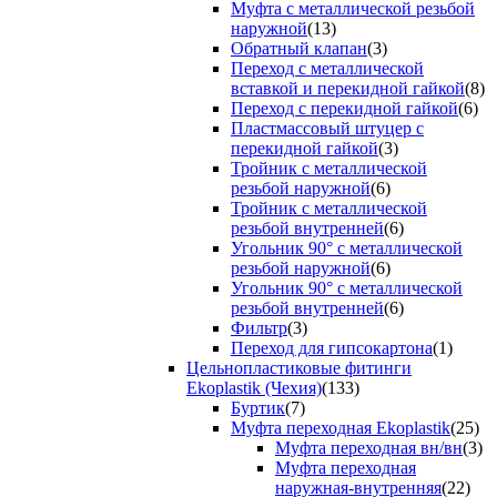
Муфта с металлической резьбой
наружной
(13)
Обратный клапан
(3)
Переход с металлической
вставкой и перекидной гайкой
(8)
Переход с перекидной гайкой
(6)
Пластмассовый штуцер с
перекидной гайкой
(3)
Тройник с металлической
резьбой наружной
(6)
Тройник с металлической
резьбой внутренней
(6)
Угольник 90° с металлической
резьбой наружной
(6)
Угольник 90° с металлической
резьбой внутренней
(6)
Фильтр
(3)
Переход для гипсокартона
(1)
Цельнопластиковые фитинги
Ekoplastik (Чехия)
(133)
Буртик
(7)
Муфта переходная Ekoplastik
(25)
Муфта переходная вн/вн
(3)
Муфта переходная
наружная-внутренняя
(22)