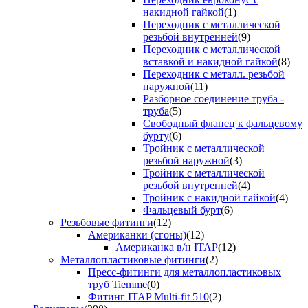
накидной гайкой
(1)
Переходник с металлической
резьбой внутренней
(9)
Переходник с металлической
вставкой и накидной гайкой
(8)
Переходник с металл. резьбой
наружной
(11)
Разборное соединение труба -
труба
(5)
Свободный фланец к фальцевому
бурту
(6)
Тройник с металлической
резьбой наружной
(3)
Тройник с металлической
резьбой внутренней
(4)
Тройник с накидной гайкой
(4)
Фальцевый бурт
(6)
Резьбовые фитинги
(12)
Американки (сгоны)
(12)
Американка в/н ITAP
(12)
Металлопластиковые фитинги
(2)
Пресс-фитинги для металлопластиковых
труб Tiemme
(0)
Фитинг ITAP Multi-fit 510
(2)