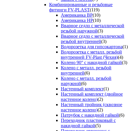
Комбинированные и резьбовые
фитинги FV-PLAST
(119)
Американка ВР
(10)
Американка НР
(10)
Вварное седло с металлической
резьбой наружной
(3)
Вварное седло с металлической
резьбой внутренней
(3)
Водорозетка для гипсокартона
(1)
Водорозетка с металл. резьбой
внутренней FV-Plast (Чехия)
(4)
Колено 90° с накидной гайкой
(3)
Колено с металл. резьбой
внутренней
(6)
Колено с металл. резьбой
наружной
(6)
Настенный комплект
(1)
Настенный комплект (двойное
настенное колено)
(2)
Настенный тройник (сквозное
настенное колено)
(2)
Патрубок с накидной гайкой
(6)
Переходник пластиковый с
накидной гайкой
(5)
Переходник евроконус с