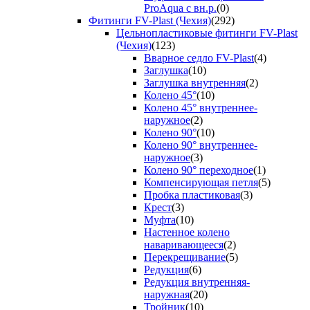
ProAqua с вн.р.
(0)
Фитинги FV-Plast (Чехия)
(292)
Цельнопластиковые фитинги FV-Plast
(Чехия)
(123)
Вварное седло FV-Plast
(4)
Заглушка
(10)
Заглушка внутренняя
(2)
Колено 45°
(10)
Колено 45° внутреннее-
наружное
(2)
Колено 90°
(10)
Колено 90° внутреннее-
наружное
(3)
Колено 90° переходное
(1)
Компенсирующая петля
(5)
Пробка пластиковая
(3)
Крест
(3)
Муфта
(10)
Настенное колено
наваривающееся
(2)
Перекрещивание
(5)
Редукция
(6)
Редукция внутренняя-
наружная
(20)
Тройник
(10)