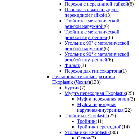
Переход с перекидной гайкой
(6)
Пластмассовый штуцер с
перекидной гайкой
(3)
Тройник с металлической
резьбой наружной
(6)
Тройник с металлической
резьбой внутренней
(6)
Угольник 90° с металлической
резьбой наружной
(6)
Угольник 90° с металлической
резьбой внутренней
(6)
Фильтр
(3)
Переход для гипсокартона
(1)
Цельнопластиковые фитинги
Ekoplastik (Чехия)
(133)
Буртик
(7)
Муфта переходная Ekoplastik
(25)
Муфта переходная вн/вн
(3)
Муфта переходная
наружная-внутренняя
(22)
Тройники Ekoplastik
(25)
Тройник
(11)
Тройник переходной
(14)
Угольники Ekoplastik
(30)
Отвод
(2)