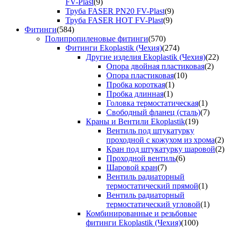
FV-Plast
(9)
Труба FASER PN20 FV-Plast
(9)
Труба FASER HOT FV-Plast
(9)
Фитинги
(584)
Полипропиленовые фитинги
(570)
Фитинги Ekoplastik (Чехия)
(274)
Другие изделия Ekoplastik (Чехия)
(22)
Опора двойная пластиковая
(2)
Опора пластиковая
(10)
Пробка короткая
(1)
Пробка длинная
(1)
Головка термостатическая
(1)
Свободный фланец (сталь)
(7)
Краны и Вентили Ekoplastik
(19)
Вентиль под штукатурку
проходной с кожухом из хрома
(2)
Кран под штукатурку шаровой
(2)
Проходной вентиль
(6)
Шаровой кран
(7)
Вентиль радиаторный
термостатический прямой
(1)
Вентиль радиаторный
термостатический угловой
(1)
Комбинированные и резьбовые
фитинги Ekoplastik (Чехия)
(100)