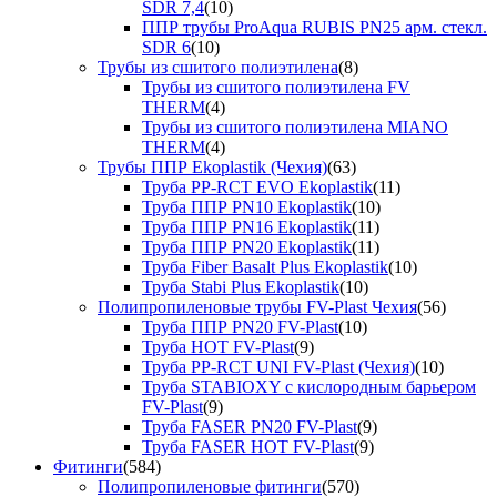
SDR 7,4
(10)
ППР трубы ProAqua RUBIS PN25 арм. стекл.
SDR 6
(10)
Трубы из сшитого полиэтилена
(8)
Трубы из сшитого полиэтилена FV
THERM
(4)
Трубы из сшитого полиэтилена MIANO
THERM
(4)
Трубы ППР Ekoplastik (Чехия)
(63)
Труба PP-RCT EVO Ekoplastik
(11)
Труба ППР PN10 Ekoplastik
(10)
Труба ППР PN16 Ekoplastik
(11)
Труба ППР PN20 Ekoplastik
(11)
Труба Fiber Basalt Plus Ekoplastik
(10)
Труба Stabi Plus Ekoplastik
(10)
Полипропиленовые трубы FV-Plast Чехия
(56)
Труба ППР PN20 FV-Plast
(10)
Труба HOT FV-Plast
(9)
Труба PP-RCT UNI FV-Plast (Чехия)
(10)
Труба STABIOXY с кислородным барьером
FV-Plast
(9)
Труба FASER PN20 FV-Plast
(9)
Труба FASER HOT FV-Plast
(9)
Фитинги
(584)
Полипропиленовые фитинги
(570)