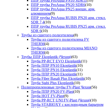
ППР трубы ProAqua PN10 SDR11
(10)
ППР трубы ProAqua PN20 SDR6
(10)
ППР трубы ProAqua PN25 внешн. арм.
алюминием
(9)
ППР трубы ProAqua RUBIS PN20 арм. стекл.
SDR 7,4
(10)
ППР трубы ProAqua RUBIS PN25 арм. стекл.
SDR 6
(10)
Трубы из сшитого полиэтилена
(8)
Трубы из сшитого полиэтилена FV
THERM
(4)
Трубы из сшитого полиэтилена MIANO
THERM
(4)
Трубы ППР Ekoplastik (Чехия)
(63)
Труба PP-RCT EVO Ekoplastik
(11)
Труба ППР PN10 Ekoplastik
(10)
Труба ППР PN16 Ekoplastik
(11)
Труба ППР PN20 Ekoplastik
(11)
Труба Fiber Basalt Plus Ekoplastik
(10)
Труба Stabi Plus Ekoplastik
(10)
Полипропиленовые трубы FV-Plast Чехия
(56)
Труба ППР PN20 FV-Plast
(10)
Труба HOT FV-Plast
(9)
Труба PP-RCT UNI FV-Plast (Чехия)
(10)
Труба STABIOXY с кислородным барьером