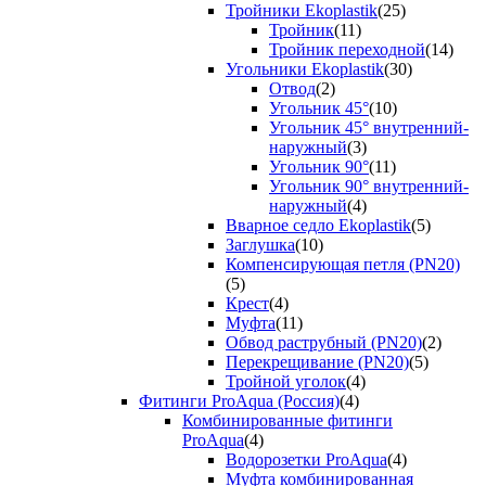
Тройники Ekoplastik
(25)
Тройник
(11)
Тройник переходной
(14)
Угольники Ekoplastik
(30)
Отвод
(2)
Угольник 45°
(10)
Угольник 45° внутренний-
наружный
(3)
Угольник 90°
(11)
Угольник 90° внутренний-
наружный
(4)
Вварное седло Ekoplastik
(5)
Заглушка
(10)
Компенсирующая петля (PN20)
(5)
Крест
(4)
Муфта
(11)
Обвод раструбный (PN20)
(2)
Перекрещивание (PN20)
(5)
Тройной уголок
(4)
Фитинги ProAqua (Россия)
(4)
Комбинированные фитинги
ProAqua
(4)
Водорозетки ProAqua
(4)
Муфта комбинированная