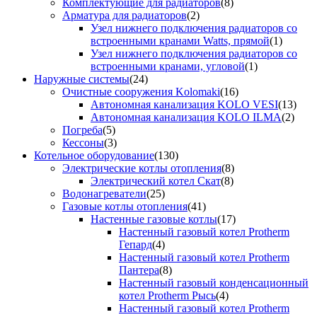
Комплектующие для радиаторов
(8)
Арматура для радиаторов
(2)
Узел нижнего подключения радиаторов со
встроенными кранами Watts, прямой
(1)
Узел нижнего подключения радиаторов со
встроенными кранами, угловой
(1)
Наружные системы
(24)
Очистные сооружения Kolomaki
(16)
Автономная канализация KOLO VESI
(13)
Автономная канализация KOLO ILMA
(2)
Погреба
(5)
Кессоны
(3)
Котельное оборудование
(130)
Электрические котлы отопления
(8)
Электрический котел Скат
(8)
Водонагреватели
(25)
Газовые котлы отопления
(41)
Настенные газовые котлы
(17)
Настенный газовый котел Protherm
Гепард
(4)
Настенный газовый котел Protherm
Пантера
(8)
Настенный газовый конденсационный
котел Protherm Рысь
(4)
Настенный газовый котел Protherm