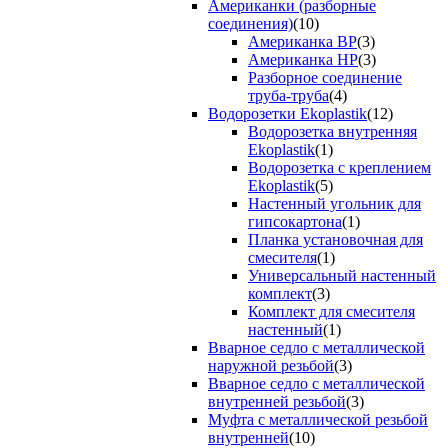
Американки (разборные
соединения)
(10)
Американка ВР
(3)
Американка НР
(3)
Разборное соединение
труба-труба
(4)
Водорозетки Ekoplastik
(12)
Водорозетка внутренняя
Ekoplastik
(1)
Водорозетка с креплением
Ekoplastik
(5)
Настенный угольник для
гипсокартона
(1)
Планка установочная для
смесителя
(1)
Универсальный настенный
комплект
(3)
Комплект для смесителя
настенный
(1)
Вварное седло с металлической
наружной резьбой
(3)
Вварное седло с металлической
внутренней резьбой
(3)
Муфта с металлической резьбой
внутренней
(10)