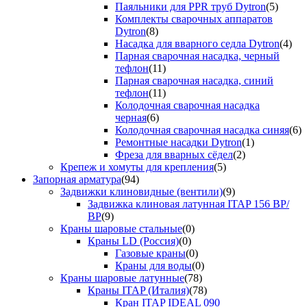
Паяльники для PPR труб Dytron
(5)
Комплекты сварочных аппаратов
Dytron
(8)
Насадка для вварного седла Dytron
(4)
Парная сварочная насадка, черный
тефлон
(11)
Парная сварочная насадка, синий
тефлон
(11)
Колодочная сварочная насадка
черная
(6)
Колодочная сварочная насадка синяя
(6)
Ремонтные насадки Dytron
(1)
Фреза для вварных сёдел
(2)
Крепеж и хомуты для крепления
(5)
Запорная арматура
(94)
Задвижки клиновидные (вентили)
(9)
Задвижка клиновая латунная ITAP 156 ВР/
ВР
(9)
Краны шаровые стальные
(0)
Краны LD (Россия)
(0)
Газовые краны
(0)
Краны для воды
(0)
Краны шаровые латунные
(78)
Краны ITAP (Италия)
(78)
Кран ITAP IDEAL 090