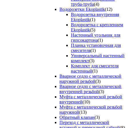
труба-труба
(4)
Водорозетки Ekoplastik
(12)
Водорозетка внутренняя
Ekoplastik
(1)
Водорозетка с креплением
Ekoplastik
(5)
Настенный угольник для
гипсокартона
(1)
Планка установочная для
смесителя
(1)
Универсальный настенный
комплект
(3)
Комплект для смесителя
настенный
(1)
Вварное седло с металлической
наружной резьбой
(3)
Вварное седло с металлической
внутренней резьбой
(3)
Муфта с металлической резьбой
внутренней
(10)
Муфта с металлической резьбой
наружной
(13)
Обратный клапан
(3)
Переход с металлической
вставкой и перекидной гайкой
(8)