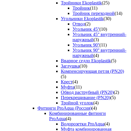
Тройники Ekoplastik
(25)
Тройник
(11)
Тройник переходной
(14)
Угольники Ekoplastik
(30)
Отвод
(2)
Угольник 45°
(10)
Угольник 45° внутренний-
наружный
(3)
Угольник 90°
(11)
Угольник 90° внутренний-
наружный
(4)
Вварное седло Ekoplastik
(5)
Заглушка
(10)
Компенсирующая петля (PN20)
(5)
Крест
(4)
Муфта
(11)
Обвод раструбный (PN20)
(2)
Перекрещивание (PN20)
(5)
Тройной уголок
(4)
Фитинги ProAqua (Россия)
(4)
Комбинированные фитинги
ProAqua
(4)
Водорозетки ProAqua
(4)
Муфта комбинированная