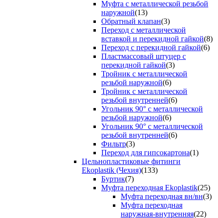
Муфта с металлической резьбой
наружной
(13)
Обратный клапан
(3)
Переход с металлической
вставкой и перекидной гайкой
(8)
Переход с перекидной гайкой
(6)
Пластмассовый штуцер с
перекидной гайкой
(3)
Тройник с металлической
резьбой наружной
(6)
Тройник с металлической
резьбой внутренней
(6)
Угольник 90° с металлической
резьбой наружной
(6)
Угольник 90° с металлической
резьбой внутренней
(6)
Фильтр
(3)
Переход для гипсокартона
(1)
Цельнопластиковые фитинги
Ekoplastik (Чехия)
(133)
Буртик
(7)
Муфта переходная Ekoplastik
(25)
Муфта переходная вн/вн
(3)
Муфта переходная
наружная-внутренняя
(22)