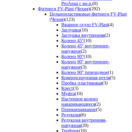
ProAqua с вн.р.
(0)
Фитинги FV-Plast (Чехия)
(292)
Цельнопластиковые фитинги FV-Plast
(Чехия)
(123)
Вварное седло FV-Plast
(4)
Заглушка
(10)
Заглушка внутренняя
(2)
Колено 45°
(10)
Колено 45° внутреннее-
наружное
(2)
Колено 90°
(10)
Колено 90° внутреннее-
наружное
(3)
Колено 90° переходное
(1)
Компенсирующая петля
(5)
Пробка пластиковая
(3)
Крест
(3)
Муфта
(10)
Настенное колено
наваривающееся
(2)
Перекрещивание
(5)
Редукция
(6)
Редукция внутренняя-
наружная
(20)
Тройник
(10)