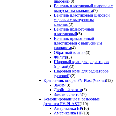
шаровой
(8)
Вентиль пластиковый шаровой с
выпускным клапаном
(7)
Вентиль пластиковый шаровой
садовый с выпускным
коленом
(2)
Вентиль прямоточный
пластиковый
(6)
Вентиль прямоточный
пластиковый с выпускным
клапаном
(4)
Обратный клапан
(3)
Фильтр
(3)
Шаровый кран для радиаторов
(прямой)
(2)
Шаровый кран для радиаторов
(угловой)
(2)
Крепления, опоры FV-Plast (Чехия)
(13)
Зажим
(3)
Двойной зажим
(3)
Зажим с лентой
(7)
Комбинированные и резьбовые
фитинги FV-PLAST
(119)
Американка ВР
(10)
Американка НР
(10)