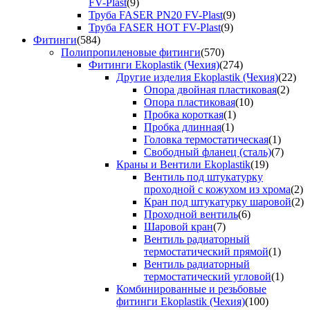
FV-Plast
(9)
Труба FASER PN20 FV-Plast
(9)
Труба FASER HOT FV-Plast
(9)
Фитинги
(584)
Полипропиленовые фитинги
(570)
Фитинги Ekoplastik (Чехия)
(274)
Другие изделия Ekoplastik (Чехия)
(22)
Опора двойная пластиковая
(2)
Опора пластиковая
(10)
Пробка короткая
(1)
Пробка длинная
(1)
Головка термостатическая
(1)
Свободный фланец (сталь)
(7)
Краны и Вентили Ekoplastik
(19)
Вентиль под штукатурку
проходной с кожухом из хрома
(2)
Кран под штукатурку шаровой
(2)
Проходной вентиль
(6)
Шаровой кран
(7)
Вентиль радиаторный
термостатический прямой
(1)
Вентиль радиаторный
термостатический угловой
(1)
Комбинированные и резьбовые
фитинги Ekoplastik (Чехия)
(100)