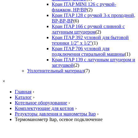
Кран ITAP MINI 126 с ручкой-
флажком, НР/ВР
(2)
Кран ITAP 128 с ручкой 3-х проходной,
ВР-ВР-ВР
(6)
Кран ITAP 166 с ручкой сливной с
латунным штуцером
(2)
Кран ITAP 392 угловой для бытовой
техники 1/2" х 1/2"
(1)
Кран ITAP 706 угловой для
подключения стиральной машины
(1)
Кран ITAP 139 с латунным штуцером и
заглушкой
(2)
Уплотнительный материал
(7)
×
Главная
›
Каталог
›
Котельное оборудование
›
Комплектующие для котлов
›
Редукторы давления и манометры Itap
›
Термоманометр Itap, осевое подключение