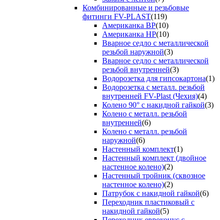
Комбинированные и резьбовые
фитинги FV-PLAST
(119)
Американка ВР
(10)
Американка НР
(10)
Вварное седло с металлической
резьбой наружной
(3)
Вварное седло с металлической
резьбой внутренней
(3)
Водорозетка для гипсокартона
(1)
Водорозетка с металл. резьбой
внутренней FV-Plast (Чехия)
(4)
Колено 90° с накидной гайкой
(3)
Колено с металл. резьбой
внутренней
(6)
Колено с металл. резьбой
наружной
(6)
Настенный комплект
(1)
Настенный комплект (двойное
настенное колено)
(2)
Настенный тройник (сквозное
настенное колено)
(2)
Патрубок с накидной гайкой
(6)
Переходник пластиковый с
накидной гайкой
(5)
Переходник евроконус с