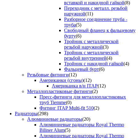
вставкой и накидной гайкой
(8)
Переходник с металл. резьбой
наружной
(11)
Разборное соединение труба -
труба
(5)
Свободный фланец к фальцевому
бурту
(6)
Тройник с металлической
резьбой наружной
(3)
Тройник с металлической
резьбой внутренней
(4)
Тройник с накидной гайкой
(4)
Фальцевый бурт
(6)
Резьбовые фитинги
(12)
Американки (сгоны)
(12)
Американка в/н ITAP
(12)
Металлопластиковые фитинги
(2)
Пресс-фитинги для металлопластиковых
труб Tiemme
(0)
Фитинг ITAP Multi-fit 510
(2)
Радиаторы
(298)
Алюминиевые радиаторы
(20)
Алюминиевые радиаторы Royal Thermo
Biliner Alum
(5)
Алюминиевые радиаторы Royal Thermo