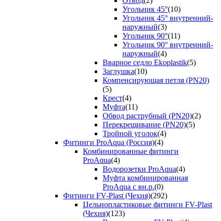
Отвод
(2)
Угольник 45°
(10)
Угольник 45° внутренний-
наружный
(3)
Угольник 90°
(11)
Угольник 90° внутренний-
наружный
(4)
Вварное седло Ekoplastik
(5)
Заглушка
(10)
Компенсирующая петля (PN20)
(5)
Крест
(4)
Муфта
(11)
Обвод раструбный (PN20)
(2)
Перекрещивание (PN20)
(5)
Тройной уголок
(4)
Фитинги ProAqua (Россия)
(4)
Комбинированные фитинги
ProAqua
(4)
Водорозетки ProAqua
(4)
Муфта комбинированная
ProAqua с вн.р.
(0)
Фитинги FV-Plast (Чехия)
(292)
Цельнопластиковые фитинги FV-Plast
(Чехия)
(123)