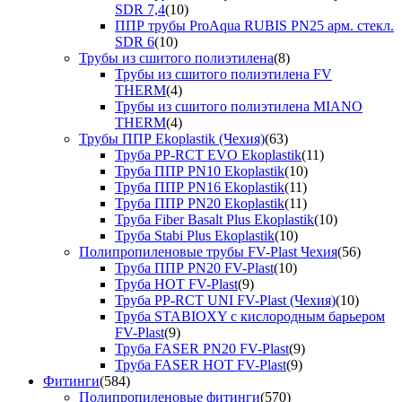
SDR 7,4
(10)
ППР трубы ProAqua RUBIS PN25 арм. стекл.
SDR 6
(10)
Трубы из сшитого полиэтилена
(8)
Трубы из сшитого полиэтилена FV
THERM
(4)
Трубы из сшитого полиэтилена MIANO
THERM
(4)
Трубы ППР Ekoplastik (Чехия)
(63)
Труба PP-RCT EVO Ekoplastik
(11)
Труба ППР PN10 Ekoplastik
(10)
Труба ППР PN16 Ekoplastik
(11)
Труба ППР PN20 Ekoplastik
(11)
Труба Fiber Basalt Plus Ekoplastik
(10)
Труба Stabi Plus Ekoplastik
(10)
Полипропиленовые трубы FV-Plast Чехия
(56)
Труба ППР PN20 FV-Plast
(10)
Труба HOT FV-Plast
(9)
Труба PP-RCT UNI FV-Plast (Чехия)
(10)
Труба STABIOXY с кислородным барьером
FV-Plast
(9)
Труба FASER PN20 FV-Plast
(9)
Труба FASER HOT FV-Plast
(9)
Фитинги
(584)
Полипропиленовые фитинги
(570)