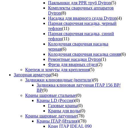
Паяльники для PPR труб Dytron
(5)
Комплекты сварочных аппаратов
Dytron
(8)
Насадка для вварного седла Dytron
(4)
Парная сварочная насадка, черный
тефлон
(11)
Парная сварочная насадка, синий
тефлон
(11)
Колодочная сварочная насадка
черная
(6)
Колодочная сварочная насадка синяя
(6)
Ремонтные насадки Dytron
(1)
Фреза для вварных сёдел
(2)
Крепеж и хомуты для крепления
(5)
Запорная арматура
(94)
Задвижки клиновидные (вентили)
(9)
Задвижка клиновая латунная ITAP 156 ВР/
ВР
(9)
Краны шаровые стальные
(0)
Краны LD (Россия)
(0)
Газовые краны
(0)
Краны для воды
(0)
Краны шаровые латунные
(78)
Краны ITAP (Италия)
(78)
Кран ITAP IDEAL 090