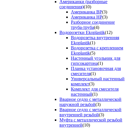
Американки (разборные
соединения)
(10)
Американка ВР
(3)
Американка НР
(3)
Разборное соединение
труба-труба
(4)
Водорозетки Ekoplastik
(12)
Водорозетка внутренняя
Ekoplastik
(1)
Водорозетка с креплением
Ekoplastik
(5)
Настенный угольник для
гипсокартона
(1)
Планка установочная для
смесителя
(1)
Универсальный настенный
комплект
(3)
Комплект для смесителя
настенный
(1)
Вварное седло с металлической
наружной резьбой
(3)
Вварное седло с металлической
внутренней резьбой
(3)
Муфта с металлической резьбой
внутренней
(10)