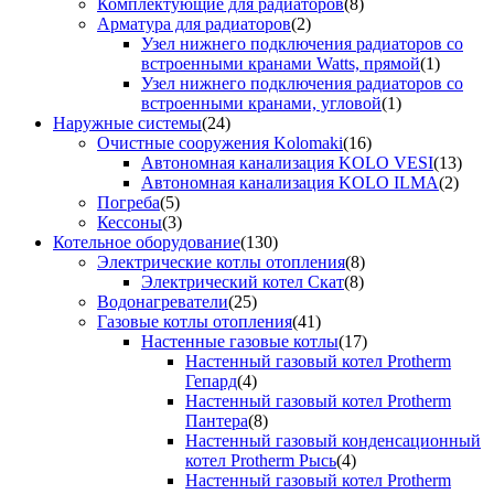
Комплектующие для радиаторов
(8)
Арматура для радиаторов
(2)
Узел нижнего подключения радиаторов со
встроенными кранами Watts, прямой
(1)
Узел нижнего подключения радиаторов со
встроенными кранами, угловой
(1)
Наружные системы
(24)
Очистные сооружения Kolomaki
(16)
Автономная канализация KOLO VESI
(13)
Автономная канализация KOLO ILMA
(2)
Погреба
(5)
Кессоны
(3)
Котельное оборудование
(130)
Электрические котлы отопления
(8)
Электрический котел Скат
(8)
Водонагреватели
(25)
Газовые котлы отопления
(41)
Настенные газовые котлы
(17)
Настенный газовый котел Protherm
Гепард
(4)
Настенный газовый котел Protherm
Пантера
(8)
Настенный газовый конденсационный
котел Protherm Рысь
(4)
Настенный газовый котел Protherm