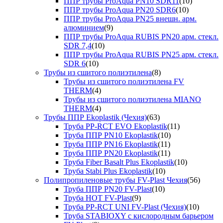
ППР трубы ProAqua PN10 SDR11
(10)
ППР трубы ProAqua PN20 SDR6
(10)
ППР трубы ProAqua PN25 внешн. арм.
алюминием
(9)
ППР трубы ProAqua RUBIS PN20 арм. стекл.
SDR 7,4
(10)
ППР трубы ProAqua RUBIS PN25 арм. стекл.
SDR 6
(10)
Трубы из сшитого полиэтилена
(8)
Трубы из сшитого полиэтилена FV
THERM
(4)
Трубы из сшитого полиэтилена MIANO
THERM
(4)
Трубы ППР Ekoplastik (Чехия)
(63)
Труба PP-RCT EVO Ekoplastik
(11)
Труба ППР PN10 Ekoplastik
(10)
Труба ППР PN16 Ekoplastik
(11)
Труба ППР PN20 Ekoplastik
(11)
Труба Fiber Basalt Plus Ekoplastik
(10)
Труба Stabi Plus Ekoplastik
(10)
Полипропиленовые трубы FV-Plast Чехия
(56)
Труба ППР PN20 FV-Plast
(10)
Труба HOT FV-Plast
(9)
Труба PP-RCT UNI FV-Plast (Чехия)
(10)
Труба STABIOXY с кислородным барьером