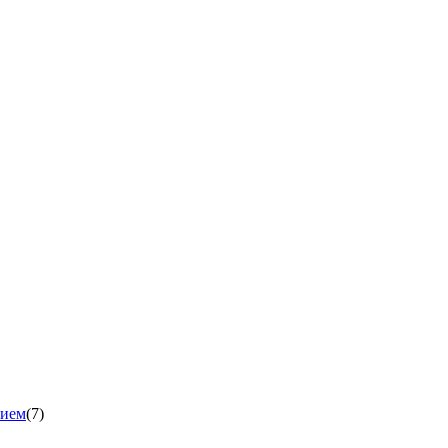
нием
(7)