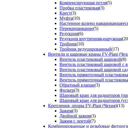
Компенсирующая петля
(5)
Пробка пластиковая
(3)
Крест
(3)
Муфта
(10)
Настенное колено наваривающеес
Перекрещивание
(5)
Редукция
(6)
Редукция внутренняя-наружная
(20
Тройник
(10)
Тройник редуцированный
(17)
Вентили и шаровые краны FV-Plast (Чех
Вентиль пластиковый шаровой
(8)
Вентиль пластиковый шаровой с 
Вентиль пластиковый шаровой са
Вентиль прямоточный пластиков
Вентиль прямоточный пластиков
Обратный клапан
(3)
Фильтр
(3)
Шаровый кран для радиаторов (пр
Шаровый кран для радиаторов (уг
Крепления, опоры FV-Plast (Чехия)
(13)
Зажим
(3)
Двойной зажим
(3)
Зажим с лентой
(7)
Комбинированные и резьбовые фитинг