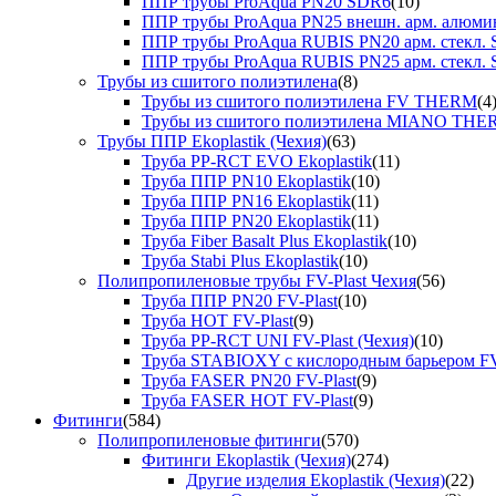
ППР трубы ProAqua PN20 SDR6
(10)
ППР трубы ProAqua PN25 внешн. арм. алюми
ППР трубы ProAqua RUBIS PN20 арм. стекл. 
ППР трубы ProAqua RUBIS PN25 арм. стекл. 
Трубы из сшитого полиэтилена
(8)
Трубы из сшитого полиэтилена FV THERM
(4
Трубы из сшитого полиэтилена MIANO TH
Трубы ППР Ekoplastik (Чехия)
(63)
Труба PP-RCT EVO Ekoplastik
(11)
Труба ППР PN10 Ekoplastik
(10)
Труба ППР PN16 Ekoplastik
(11)
Труба ППР PN20 Ekoplastik
(11)
Труба Fiber Basalt Plus Ekoplastik
(10)
Труба Stabi Plus Ekoplastik
(10)
Полипропиленовые трубы FV-Plast Чехия
(56)
Труба ППР PN20 FV-Plast
(10)
Труба HOT FV-Plast
(9)
Труба PP-RCT UNI FV-Plast (Чехия)
(10)
Труба STABIOXY с кислородным барьером FV
Труба FASER PN20 FV-Plast
(9)
Труба FASER HOT FV-Plast
(9)
Фитинги
(584)
Полипропиленовые фитинги
(570)
Фитинги Ekoplastik (Чехия)
(274)
Другие изделия Ekoplastik (Чехия)
(22)