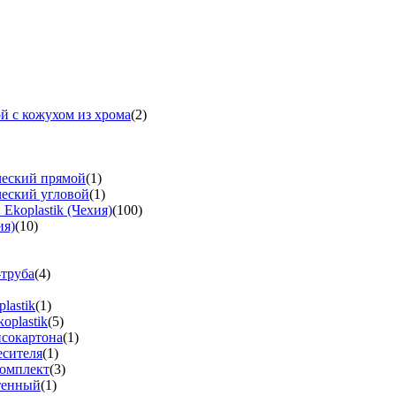
й с кожухом из хрома
(2)
ческий прямой
(1)
ческий угловой
(1)
koplastik (Чехия)
(100)
ия)
(10)
-труба
(4)
lastik
(1)
oplastik
(5)
псокартона
(1)
есителя
(1)
омплект
(3)
тенный
(1)