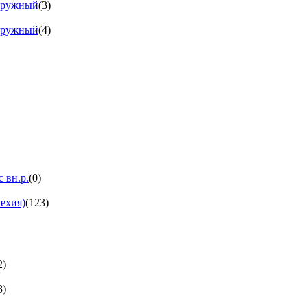
аружный
(3)
аружный
(4)
 вн.р.
(0)
ехия)
(123)
2)
3)