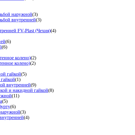
езьбой наружной
(3)
зьбой внутренней
(3)
тренней FV-Plast (Чехия)
(4)
ней
(6)
й
(6)
тенное колено)
(2)
тенное колено)
(2)
ной гайкой
(5)
 гайкой
(1)
бой внутренней
(9)
вкой и накидной гайкой
(8)
ружной
(11)
а
(5)
бурту
(6)
 наружной
(3)
 внутренней
(4)