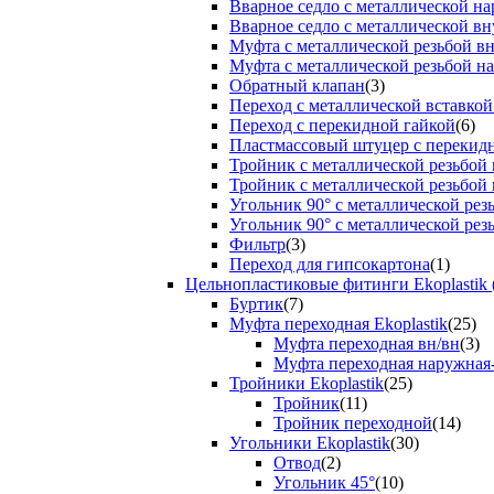
Вварное седло с металлической н
Вварное седло с металлической вн
Муфта с металлической резьбой в
Муфта с металлической резьбой н
Обратный клапан
(3)
Переход с металлической вставкой
Переход с перекидной гайкой
(6)
Пластмассовый штуцер с перекид
Тройник с металлической резьбой
Тройник с металлической резьбой
Угольник 90° с металлической ре
Угольник 90° с металлической рез
Фильтр
(3)
Переход для гипсокартона
(1)
Цельнопластиковые фитинги Ekoplastik 
Буртик
(7)
Муфта переходная Ekoplastik
(25)
Муфта переходная вн/вн
(3)
Муфта переходная наружная
Тройники Ekoplastik
(25)
Тройник
(11)
Тройник переходной
(14)
Угольники Ekoplastik
(30)
Отвод
(2)
Угольник 45°
(10)