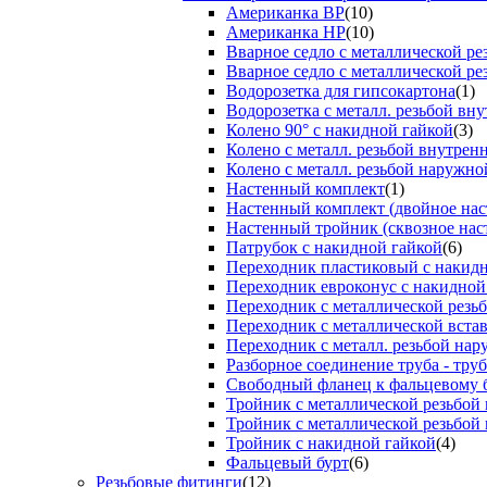
Американка ВР
(10)
Американка НР
(10)
Вварное седло с металлической р
Вварное седло с металлической ре
Водорозетка для гипсокартона
(1)
Водорозетка с металл. резьбой вну
Колено 90° с накидной гайкой
(3)
Колено с металл. резьбой внутрен
Колено с металл. резьбой наружно
Настенный комплект
(1)
Настенный комплект (двойное нас
Настенный тройник (сквозное нас
Патрубок с накидной гайкой
(6)
Переходник пластиковый с накид
Переходник евроконус с накидной
Переходник с металлической резь
Переходник с металлической вста
Переходник с металл. резьбой на
Разборное соединение труба - труб
Свободный фланец к фальцевому 
Тройник с металлической резьбой
Тройник с металлической резьбой
Тройник с накидной гайкой
(4)
Фальцевый бурт
(6)
Резьбовые фитинги
(12)