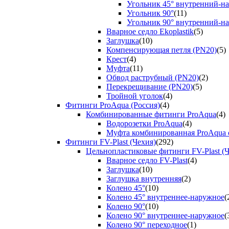
Угольник 45° внутренний-н
Угольник 90°
(11)
Угольник 90° внутренний-н
Вварное седло Ekoplastik
(5)
Заглушка
(10)
Компенсирующая петля (PN20)
(5)
Крест
(4)
Муфта
(11)
Обвод раструбный (PN20)
(2)
Перекрещивание (PN20)
(5)
Тройной уголок
(4)
Фитинги ProAqua (Россия)
(4)
Комбинированные фитинги ProAqua
(4)
Водорозетки ProAqua
(4)
Муфта комбинированная ProAqua с
Фитинги FV-Plast (Чехия)
(292)
Цельнопластиковые фитинги FV-Plast (Ч
Вварное седло FV-Plast
(4)
Заглушка
(10)
Заглушка внутренняя
(2)
Колено 45°
(10)
Колено 45° внутреннее-наружное
(
Колено 90°
(10)
Колено 90° внутреннее-наружное
(
Колено 90° переходное
(1)