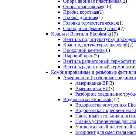
Опора двойная пластиковая
(2)
Опора пластиковая
(10)
Пробка короткая
(1)
Пробка длинная
(1)
Головка термостатическая
(1)
Свободный фланец (сталь)
(7)
Краны и Вентили Ekoplastik
(19)
Вентиль под штукатурку проходно
Кран под штукатурку шаровой
(2)
Проходной вентиль
(6)
Шаровой кран
(7)
Вентиль радиаторный термостати
Вентиль радиаторный термостати
Комбинированные и резьбовые фитинги E
Американки (разборные соединен
Американка ВР
(3)
Американка НР
(3)
Разборное соединение труба
Водорозетки Ekoplastik
(12)
Водорозетка внутренняя Ekop
Водорозетка с креплением Ek
Настенный угольник для ги
Планка установочная для см
Универсальный настенный к
Комплект для смесителя нас