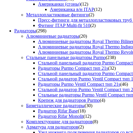
Американки (сгоны)
(12)
Американка в/н ITAP
(12)
Металлопластиковые фитинги
(2)
Пресс-фитинги для металлопластиковых труб
Фитинг ITAP Multi-fit 510
(2)
Радиаторы
(298)
Алюминиевые радиаторы
(20)
Алюминиевые радиаторы Royal Thermo Biline
Алюминиевые радиаторы Royal Thermo Indigo
Алюминиевые радиаторы Royal Thermo Revolu
Стальные панельные радиаторы Purmo
(238)
Стальной панельный радиатор Purmo Compact
Радиаторы Purmo Compact тип 21s
(32)
Стальной панельный радиатор Purmo Compact
Стальной радиатор Purmo Ventil Compact тип 
Радиаторы Purmo Ventil Compact тип 21s
(46)
Стальной радиатор Purmo Ventil Compact тип 
Стальные радиаторы Purmo Ventil Compact тип
Крепеж для радиаторов Purmo
(4)
Биметаллические радиаторы
(30)
Радиатор Rifar Base
(18)
Радиатор Rifar Monolit
(12)
Комплектующие для радиаторов
(8)
Арматура для радиаторов
(2)
Узел нижнего подключения радиаторов со вс