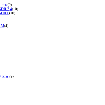
нием
(9)
SDR 7,4
(10)
SDR 6
(10)
)
ERM
(4)
-Plast
(9)