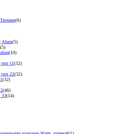
 Tiemme
(0)
r Alum
(5)
(5)
tion
(10)
 тип 11
(32)
 тип 22
(32)
11
(32)
22
(46)
 33
(14)
троенными кранами Watts, прямой
(1)