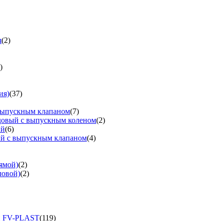
я
(2)
)
ия)
(37)
выпускным клапаном
(7)
довый с выпускным коленом
(2)
ый
(6)
ый с выпускным клапаном
(4)
ямой)
(2)
ловой)
(2)
и FV-PLAST
(119)