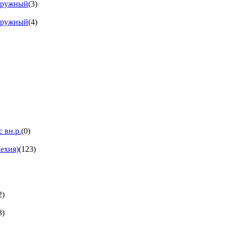
аружный
(3)
аружный
(4)
 вн.р.
(0)
ехия)
(123)
2)
3)