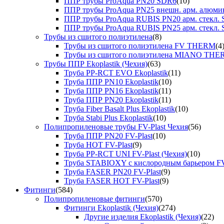
ППР трубы ProAqua PN20 SDR6
(10)
ППР трубы ProAqua PN25 внешн. арм. алюми
ППР трубы ProAqua RUBIS PN20 арм. стекл. 
ППР трубы ProAqua RUBIS PN25 арм. стекл. 
Трубы из сшитого полиэтилена
(8)
Трубы из сшитого полиэтилена FV THERM
(4
Трубы из сшитого полиэтилена MIANO TH
Трубы ППР Ekoplastik (Чехия)
(63)
Труба PP-RCT EVO Ekoplastik
(11)
Труба ППР PN10 Ekoplastik
(10)
Труба ППР PN16 Ekoplastik
(11)
Труба ППР PN20 Ekoplastik
(11)
Труба Fiber Basalt Plus Ekoplastik
(10)
Труба Stabi Plus Ekoplastik
(10)
Полипропиленовые трубы FV-Plast Чехия
(56)
Труба ППР PN20 FV-Plast
(10)
Труба HOT FV-Plast
(9)
Труба PP-RCT UNI FV-Plast (Чехия)
(10)
Труба STABIOXY с кислородным барьером FV
Труба FASER PN20 FV-Plast
(9)
Труба FASER HOT FV-Plast
(9)
Фитинги
(584)
Полипропиленовые фитинги
(570)
Фитинги Ekoplastik (Чехия)
(274)
Другие изделия Ekoplastik (Чехия)
(22)