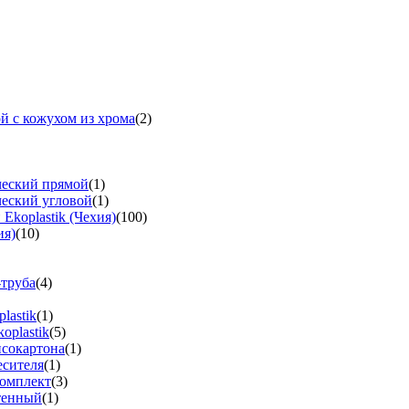
й с кожухом из хрома
(2)
ческий прямой
(1)
ческий угловой
(1)
koplastik (Чехия)
(100)
ия)
(10)
-труба
(4)
lastik
(1)
oplastik
(5)
псокартона
(1)
есителя
(1)
омплект
(3)
тенный
(1)