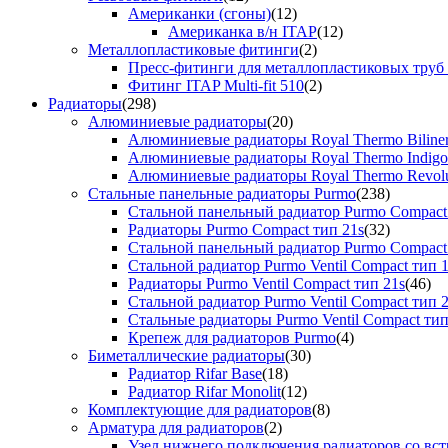
Американки (сгоны)
(12)
Американка в/н ITAP
(12)
Металлопластиковые фитинги
(2)
Пресс-фитинги для металлопластиковых труб
Фитинг ITAP Multi-fit 510
(2)
Радиаторы
(298)
Алюминиевые радиаторы
(20)
Алюминиевые радиаторы Royal Thermo Biline
Алюминиевые радиаторы Royal Thermo Indigo
Алюминиевые радиаторы Royal Thermo Revolu
Стальные панельные радиаторы Purmo
(238)
Стальной панельный радиатор Purmo Compact
Радиаторы Purmo Compact тип 21s
(32)
Стальной панельный радиатор Purmo Compact
Стальной радиатор Purmo Ventil Compact тип 
Радиаторы Purmo Ventil Compact тип 21s
(46)
Стальной радиатор Purmo Ventil Compact тип 
Стальные радиаторы Purmo Ventil Compact тип
Крепеж для радиаторов Purmo
(4)
Биметаллические радиаторы
(30)
Радиатор Rifar Base
(18)
Радиатор Rifar Monolit
(12)
Комплектующие для радиаторов
(8)
Арматура для радиаторов
(2)
Узел нижнего подключения радиаторов со вс