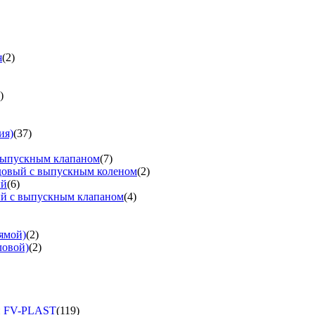
я
(2)
)
ия)
(37)
выпускным клапаном
(7)
довый с выпускным коленом
(2)
ый
(6)
ый с выпускным клапаном
(4)
ямой)
(2)
ловой)
(2)
и FV-PLAST
(119)