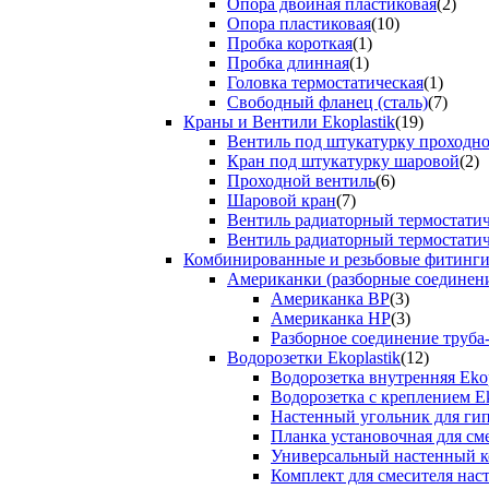
Опора двойная пластиковая
(2)
Опора пластиковая
(10)
Пробка короткая
(1)
Пробка длинная
(1)
Головка термостатическая
(1)
Свободный фланец (сталь)
(7)
Краны и Вентили Ekoplastik
(19)
Вентиль под штукатурку проходно
Кран под штукатурку шаровой
(2)
Проходной вентиль
(6)
Шаровой кран
(7)
Вентиль радиаторный термостати
Вентиль радиаторный термостати
Комбинированные и резьбовые фитинги E
Американки (разборные соединен
Американка ВР
(3)
Американка НР
(3)
Разборное соединение труба
Водорозетки Ekoplastik
(12)
Водорозетка внутренняя Ekop
Водорозетка с креплением Ek
Настенный угольник для ги
Планка установочная для см
Универсальный настенный к
Комплект для смесителя нас