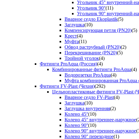
Угольник 45° внутренний-н
Угольник 90°
(11)
Угольник 90° внутренний-н
Вварное седло Ekoplastik
(5)
Заглушка
(10)
Компенсирующая петля (PN20)
(5)
Крест
(4)
Муфта
(11)
Обвод раструбный (PN20)
(2)
Перекрещивание (PN20)
(5)
Тройной уголок
(4)
Фитинги ProAqua (Россия)
(4)
Комбинированные фитинги ProAqua
(4)
Водорозетки ProAqua
(4)
Муфта комбинированная ProAqua с
Фитинги FV-Plast (Чехия)
(292)
Цельнопластиковые фитинги FV-Plast (Ч
Вварное седло FV-Plast
(4)
Заглушка
(10)
Заглушка внутренняя
(2)
Колено 45°
(10)
Колено 45° внутреннее-наружное
(
Колено 90°
(10)
Колено 90° внутреннее-наружное
(
Колено 90° переходное
(1)