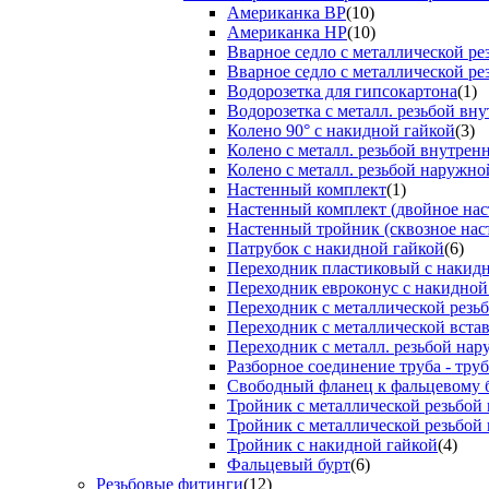
Американка ВР
(10)
Американка НР
(10)
Вварное седло с металлической р
Вварное седло с металлической ре
Водорозетка для гипсокартона
(1)
Водорозетка с металл. резьбой вну
Колено 90° с накидной гайкой
(3)
Колено с металл. резьбой внутрен
Колено с металл. резьбой наружно
Настенный комплект
(1)
Настенный комплект (двойное нас
Настенный тройник (сквозное нас
Патрубок с накидной гайкой
(6)
Переходник пластиковый с накид
Переходник евроконус с накидной
Переходник с металлической резь
Переходник с металлической вста
Переходник с металл. резьбой на
Разборное соединение труба - труб
Свободный фланец к фальцевому 
Тройник с металлической резьбой
Тройник с металлической резьбой
Тройник с накидной гайкой
(4)
Фальцевый бурт
(6)
Резьбовые фитинги
(12)