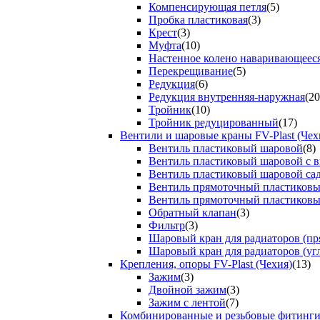
Компенсирующая петля
(5)
Пробка пластиковая
(3)
Крест
(3)
Муфта
(10)
Настенное колено наваривающеес
Перекрещивание
(5)
Редукция
(6)
Редукция внутренняя-наружная
(20
Тройник
(10)
Тройник редуцированный
(17)
Вентили и шаровые краны FV-Plast (Чех
Вентиль пластиковый шаровой
(8)
Вентиль пластиковый шаровой с 
Вентиль пластиковый шаровой са
Вентиль прямоточный пластиков
Вентиль прямоточный пластиков
Обратный клапан
(3)
Фильтр
(3)
Шаровый кран для радиаторов (пр
Шаровый кран для радиаторов (уг
Крепления, опоры FV-Plast (Чехия)
(13)
Зажим
(3)
Двойной зажим
(3)
Зажим с лентой
(7)
Комбинированные и резьбовые фитинг