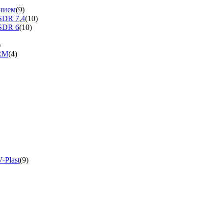
нием
(9)
SDR 7,4
(10)
SDR 6
(10)
)
ERM
(4)
-Plast
(9)