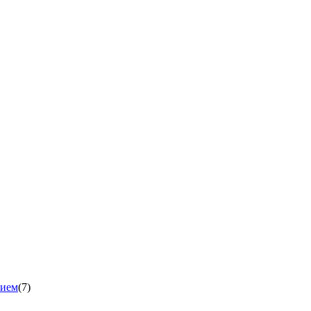
нием
(7)