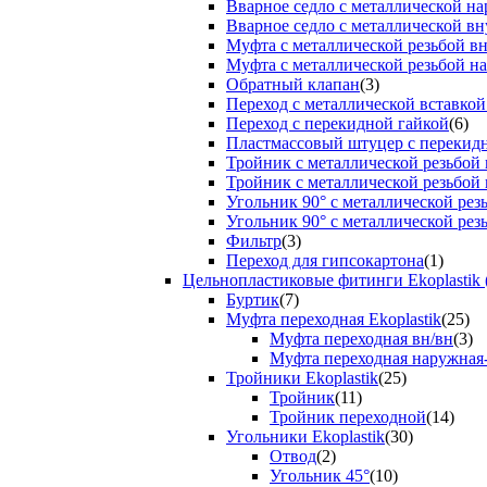
Вварное седло с металлической н
Вварное седло с металлической вн
Муфта с металлической резьбой в
Муфта с металлической резьбой н
Обратный клапан
(3)
Переход с металлической вставкой
Переход с перекидной гайкой
(6)
Пластмассовый штуцер с перекид
Тройник с металлической резьбой
Тройник с металлической резьбой
Угольник 90° с металлической ре
Угольник 90° с металлической рез
Фильтр
(3)
Переход для гипсокартона
(1)
Цельнопластиковые фитинги Ekoplastik 
Буртик
(7)
Муфта переходная Ekoplastik
(25)
Муфта переходная вн/вн
(3)
Муфта переходная наружная
Тройники Ekoplastik
(25)
Тройник
(11)
Тройник переходной
(14)
Угольники Ekoplastik
(30)
Отвод
(2)
Угольник 45°
(10)