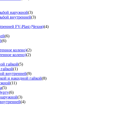
езьбой наружной
(3)
зьбой внутренней
(3)
тренней FV-Plast (Чехия)
(4)
ней
(6)
й
(6)
тенное колено)
(2)
тенное колено)
(2)
ной гайкой
(5)
 гайкой
(1)
бой внутренней
(9)
вкой и накидной гайкой
(8)
ружной
(11)
а
(5)
бурту
(6)
 наружной
(3)
 внутренней
(4)