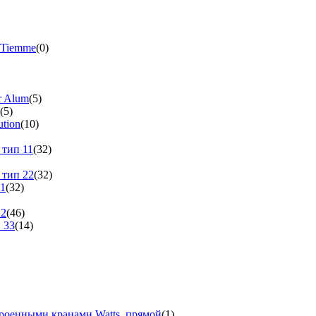
 Tiemme
(0)
r Alum
(5)
(5)
tion
(10)
 тип 11
(32)
 тип 22
(32)
11
(32)
22
(46)
 33
(14)
троенными кранами Watts, прямой
(1)