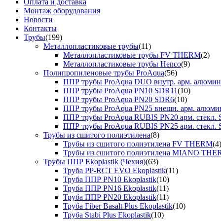
Оплата и доставка
Монтаж оборудования
Новости
Контакты
Трубы
(199)
Металлопластиковые трубы
(11)
Металлопластиковые трубы FV THERM
(2)
Металлопластиковые трубы Henco
(9)
Полипропиленовые трубы ProAqua
(56)
ППР трубы ProAqua DUO внутр. арм. алюми
ППР трубы ProAqua PN10 SDR11
(10)
ППР трубы ProAqua PN20 SDR6
(10)
ППР трубы ProAqua PN25 внешн. арм. алюми
ППР трубы ProAqua RUBIS PN20 арм. стекл. 
ППР трубы ProAqua RUBIS PN25 арм. стекл. 
Трубы из сшитого полиэтилена
(8)
Трубы из сшитого полиэтилена FV THERM
(4
Трубы из сшитого полиэтилена MIANO TH
Трубы ППР Ekoplastik (Чехия)
(63)
Труба PP-RCT EVO Ekoplastik
(11)
Труба ППР PN10 Ekoplastik
(10)
Труба ППР PN16 Ekoplastik
(11)
Труба ППР PN20 Ekoplastik
(11)
Труба Fiber Basalt Plus Ekoplastik
(10)
Труба Stabi Plus Ekoplastik
(10)