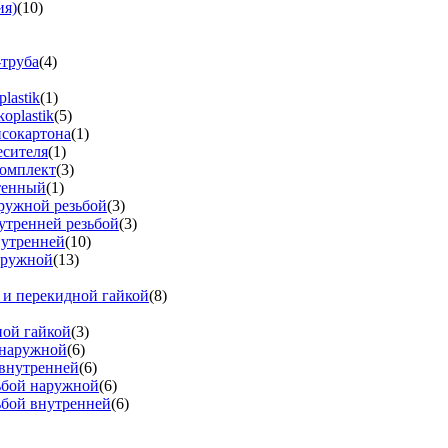
ия)
(10)
-труба
(4)
lastik
(1)
oplastik
(5)
псокартона
(1)
есителя
(1)
омплект
(3)
тенный
(1)
аружной резьбой
(3)
утренней резьбой
(3)
нутренней
(10)
аружной
(13)
 и перекидной гайкой
(8)
ной гайкой
(3)
 наружной
(6)
 внутренней
(6)
зьбой наружной
(6)
ьбой внутренней
(6)