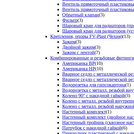
Вентиль прямоточный пластиков
Вентиль прямоточный пластиков
Обратный клапан
(3)
Фильтр
(3)
Шаровый кран для радиаторов (пр
Шаровый кран для радиаторов (уг
Крепления, опоры FV-Plast (Чехия)
(13)
Зажим
(3)
Двойной зажим
(3)
Зажим с лентой
(7)
Комбинированные и резьбовые фитинг
Американка ВР
(10)
Американка НР
(10)
Вварное седло с металлической р
Вварное седло с металлической ре
Водорозетка для гипсокартона
(1)
Водорозетка с металл. резьбой вну
Колено 90° с накидной гайкой
(3)
Колено с металл. резьбой внутрен
Колено с металл. резьбой наружно
Настенный комплект
(1)
Настенный комплект (двойное нас
Настенный тройник (сквозное нас
Патрубок с накидной гайкой
(6)
Переходник пластиковый с накид