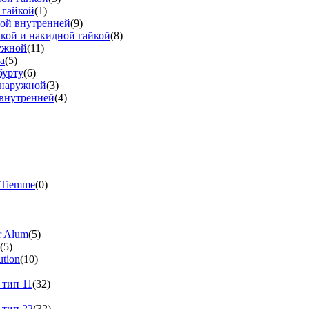
 гайкой
(1)
бой внутренней
(9)
вкой и накидной гайкой
(8)
ружной
(11)
а
(5)
бурту
(6)
 наружной
(3)
 внутренней
(4)
 Tiemme
(0)
r Alum
(5)
(5)
tion
(10)
 тип 11
(32)
 тип 22
(32)