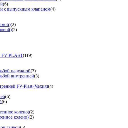
ый
(6)
ый с выпускным клапаном
(4)
ямой)
(2)
ловой)
(2)
и FV-PLAST
(119)
езьбой наружной
(3)
зьбой внутренней
(3)
тренней FV-Plast (Чехия)
(4)
ней
(6)
й
(6)
тенное колено)
(2)
тенное колено)
(2)
ной гайкой
(5)