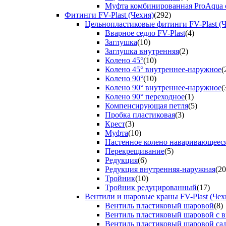
Муфта комбинированная ProAqua с
Фитинги FV-Plast (Чехия)
(292)
Цельнопластиковые фитинги FV-Plast (Ч
Вварное седло FV-Plast
(4)
Заглушка
(10)
Заглушка внутренняя
(2)
Колено 45°
(10)
Колено 45° внутреннее-наружное
(
Колено 90°
(10)
Колено 90° внутреннее-наружное
(
Колено 90° переходное
(1)
Компенсирующая петля
(5)
Пробка пластиковая
(3)
Крест
(3)
Муфта
(10)
Настенное колено наваривающеес
Перекрещивание
(5)
Редукция
(6)
Редукция внутренняя-наружная
(20
Тройник
(10)
Тройник редуцированный
(17)
Вентили и шаровые краны FV-Plast (Чех
Вентиль пластиковый шаровой
(8)
Вентиль пластиковый шаровой с 
Вентиль пластиковый шаровой са