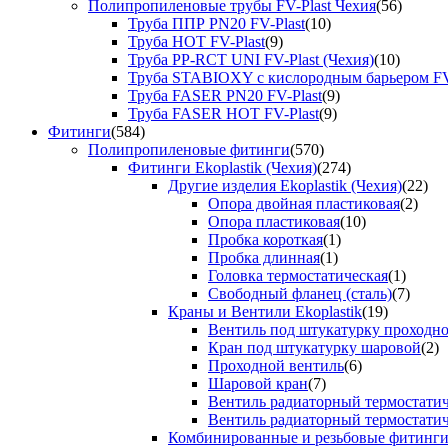
Полипропиленовые трубы FV-Plast Чехия
(56)
Труба ППР PN20 FV-Plast
(10)
Труба HOT FV-Plast
(9)
Труба PP-RCT UNI FV-Plast (Чехия)
(10)
Труба STABIOXY с кислородным барьером FV
Труба FASER PN20 FV-Plast
(9)
Труба FASER HOT FV-Plast
(9)
Фитинги
(584)
Полипропиленовые фитинги
(570)
Фитинги Ekoplastik (Чехия)
(274)
Другие изделия Ekoplastik (Чехия)
(22)
Опора двойная пластиковая
(2)
Опора пластиковая
(10)
Пробка короткая
(1)
Пробка длинная
(1)
Головка термостатическая
(1)
Свободный фланец (сталь)
(7)
Краны и Вентили Ekoplastik
(19)
Вентиль под штукатурку проходно
Кран под штукатурку шаровой
(2)
Проходной вентиль
(6)
Шаровой кран
(7)
Вентиль радиаторный термостати
Вентиль радиаторный термостати
Комбинированные и резьбовые фитинги E