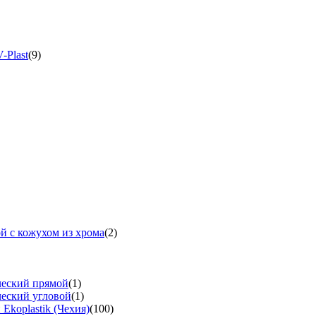
-Plast
(9)
й с кожухом из хрома
(2)
ческий прямой
(1)
ческий угловой
(1)
koplastik (Чехия)
(100)