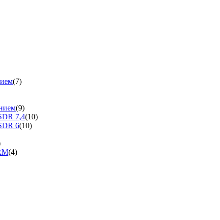
нием
(7)
нием
(9)
SDR 7,4
(10)
SDR 6
(10)
)
ERM
(4)