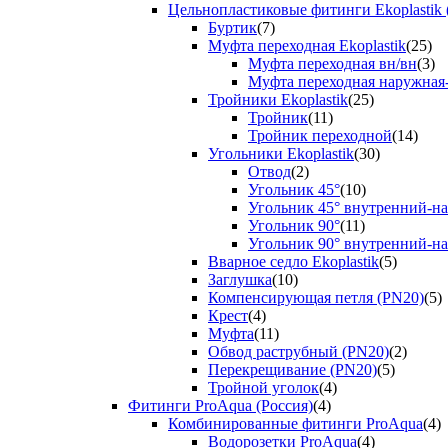
Цельнопластиковые фитинги Ekoplastik 
Буртик
(7)
Муфта переходная Ekoplastik
(25)
Муфта переходная вн/вн
(3)
Муфта переходная наружная
Тройники Ekoplastik
(25)
Тройник
(11)
Тройник переходной
(14)
Угольники Ekoplastik
(30)
Отвод
(2)
Угольник 45°
(10)
Угольник 45° внутренний-н
Угольник 90°
(11)
Угольник 90° внутренний-н
Вварное седло Ekoplastik
(5)
Заглушка
(10)
Компенсирующая петля (PN20)
(5)
Крест
(4)
Муфта
(11)
Обвод раструбный (PN20)
(2)
Перекрещивание (PN20)
(5)
Тройной уголок
(4)
Фитинги ProAqua (Россия)
(4)
Комбинированные фитинги ProAqua
(4)
Водорозетки ProAqua
(4)