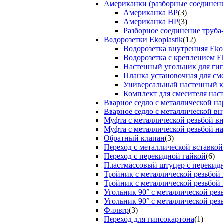
Американки (разборные соединен
Американка ВР
(3)
Американка НР
(3)
Разборное соединение труба
Водорозетки Ekoplastik
(12)
Водорозетка внутренняя Ekop
Водорозетка с креплением Ek
Настенный угольник для ги
Планка установочная для см
Универсальный настенный к
Комплект для смесителя нас
Вварное седло с металлической н
Вварное седло с металлической вн
Муфта с металлической резьбой в
Муфта с металлической резьбой н
Обратный клапан
(3)
Переход с металлической вставкой
Переход с перекидной гайкой
(6)
Пластмассовый штуцер с перекид
Тройник с металлической резьбой
Тройник с металлической резьбой
Угольник 90° с металлической ре
Угольник 90° с металлической рез
Фильтр
(3)
Переход для гипсокартона
(1)