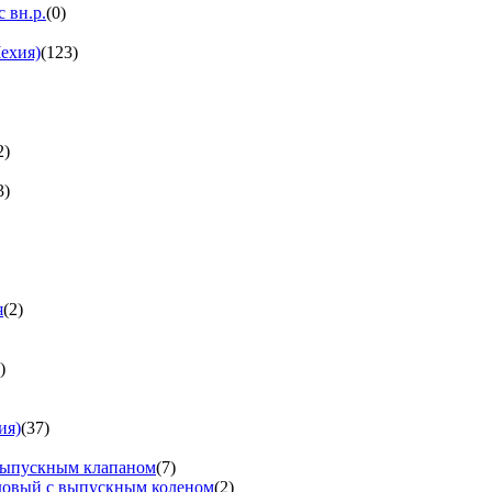
 вн.р.
(0)
ехия)
(123)
2)
3)
я
(2)
)
ия)
(37)
выпускным клапаном
(7)
довый с выпускным коленом
(2)