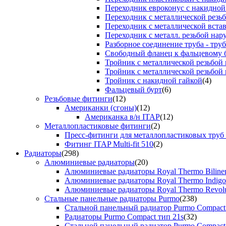
Переходник евроконус с накидной
Переходник с металлической резь
Переходник с металлической вста
Переходник с металл. резьбой на
Разборное соединение труба - труб
Свободный фланец к фальцевому 
Тройник с металлической резьбой
Тройник с металлической резьбой
Тройник с накидной гайкой
(4)
Фальцевый бурт
(6)
Резьбовые фитинги
(12)
Американки (сгоны)
(12)
Американка в/н ITAP
(12)
Металлопластиковые фитинги
(2)
Пресс-фитинги для металлопластиковых труб
Фитинг ITAP Multi-fit 510
(2)
Радиаторы
(298)
Алюминиевые радиаторы
(20)
Алюминиевые радиаторы Royal Thermo Biline
Алюминиевые радиаторы Royal Thermo Indigo
Алюминиевые радиаторы Royal Thermo Revolu
Стальные панельные радиаторы Purmo
(238)
Стальной панельный радиатор Purmo Compact
Радиаторы Purmo Compact тип 21s
(32)
Стальной панельный радиатор Purmo Compact