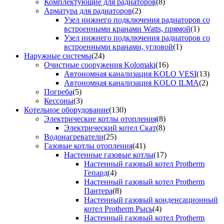
Комплектующие для радиаторов
(8)
Арматура для радиаторов
(2)
Узел нижнего подключения радиаторов со
встроенными кранами Watts, прямой
(1)
Узел нижнего подключения радиаторов со
встроенными кранами, угловой
(1)
Наружные системы
(24)
Очистные сооружения Kolomaki
(16)
Автономная канализация KOLO VESI
(13)
Автономная канализация KOLO ILMA
(2)
Погреба
(5)
Кессоны
(3)
Котельное оборудование
(130)
Электрические котлы отопления
(8)
Электрический котел Скат
(8)
Водонагреватели
(25)
Газовые котлы отопления
(41)
Настенные газовые котлы
(17)
Настенный газовый котел Protherm
Гепард
(4)
Настенный газовый котел Protherm
Пантера
(8)
Настенный газовый конденсационный
котел Protherm Рысь
(4)
Настенный газовый котел Protherm