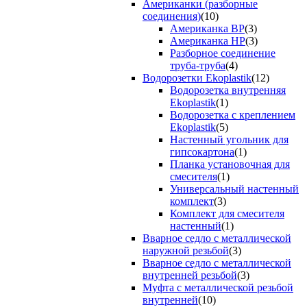
Американки (разборные
соединения)
(10)
Американка ВР
(3)
Американка НР
(3)
Разборное соединение
труба-труба
(4)
Водорозетки Ekoplastik
(12)
Водорозетка внутренняя
Ekoplastik
(1)
Водорозетка с креплением
Ekoplastik
(5)
Настенный угольник для
гипсокартона
(1)
Планка установочная для
смесителя
(1)
Универсальный настенный
комплект
(3)
Комплект для смесителя
настенный
(1)
Вварное седло с металлической
наружной резьбой
(3)
Вварное седло с металлической
внутренней резьбой
(3)
Муфта с металлической резьбой
внутренней
(10)