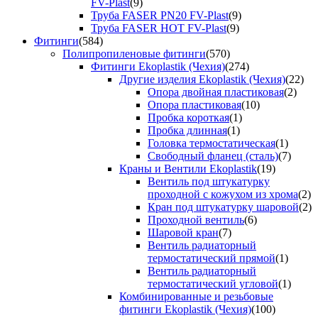
FV-Plast
(9)
Труба FASER PN20 FV-Plast
(9)
Труба FASER HOT FV-Plast
(9)
Фитинги
(584)
Полипропиленовые фитинги
(570)
Фитинги Ekoplastik (Чехия)
(274)
Другие изделия Ekoplastik (Чехия)
(22)
Опора двойная пластиковая
(2)
Опора пластиковая
(10)
Пробка короткая
(1)
Пробка длинная
(1)
Головка термостатическая
(1)
Свободный фланец (сталь)
(7)
Краны и Вентили Ekoplastik
(19)
Вентиль под штукатурку
проходной с кожухом из хрома
(2)
Кран под штукатурку шаровой
(2)
Проходной вентиль
(6)
Шаровой кран
(7)
Вентиль радиаторный
термостатический прямой
(1)
Вентиль радиаторный
термостатический угловой
(1)
Комбинированные и резьбовые
фитинги Ekoplastik (Чехия)
(100)