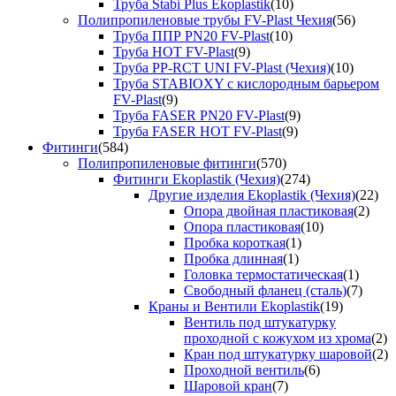
Труба Stabi Plus Ekoplastik
(10)
Полипропиленовые трубы FV-Plast Чехия
(56)
Труба ППР PN20 FV-Plast
(10)
Труба HOT FV-Plast
(9)
Труба PP-RCT UNI FV-Plast (Чехия)
(10)
Труба STABIOXY с кислородным барьером
FV-Plast
(9)
Труба FASER PN20 FV-Plast
(9)
Труба FASER HOT FV-Plast
(9)
Фитинги
(584)
Полипропиленовые фитинги
(570)
Фитинги Ekoplastik (Чехия)
(274)
Другие изделия Ekoplastik (Чехия)
(22)
Опора двойная пластиковая
(2)
Опора пластиковая
(10)
Пробка короткая
(1)
Пробка длинная
(1)
Головка термостатическая
(1)
Свободный фланец (сталь)
(7)
Краны и Вентили Ekoplastik
(19)
Вентиль под штукатурку
проходной с кожухом из хрома
(2)
Кран под штукатурку шаровой
(2)
Проходной вентиль
(6)
Шаровой кран
(7)