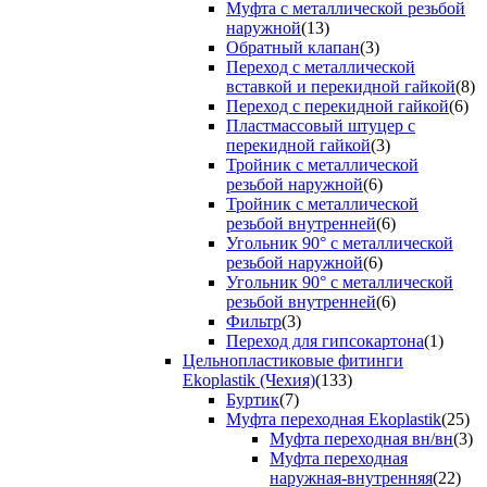
Муфта с металлической резьбой
наружной
(13)
Обратный клапан
(3)
Переход с металлической
вставкой и перекидной гайкой
(8)
Переход с перекидной гайкой
(6)
Пластмассовый штуцер с
перекидной гайкой
(3)
Тройник с металлической
резьбой наружной
(6)
Тройник с металлической
резьбой внутренней
(6)
Угольник 90° с металлической
резьбой наружной
(6)
Угольник 90° с металлической
резьбой внутренней
(6)
Фильтр
(3)
Переход для гипсокартона
(1)
Цельнопластиковые фитинги
Ekoplastik (Чехия)
(133)
Буртик
(7)
Муфта переходная Ekoplastik
(25)
Муфта переходная вн/вн
(3)
Муфта переходная
наружная-внутренняя
(22)