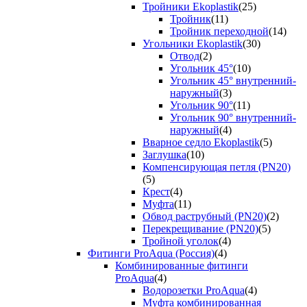
Тройники Ekoplastik
(25)
Тройник
(11)
Тройник переходной
(14)
Угольники Ekoplastik
(30)
Отвод
(2)
Угольник 45°
(10)
Угольник 45° внутренний-
наружный
(3)
Угольник 90°
(11)
Угольник 90° внутренний-
наружный
(4)
Вварное седло Ekoplastik
(5)
Заглушка
(10)
Компенсирующая петля (PN20)
(5)
Крест
(4)
Муфта
(11)
Обвод раструбный (PN20)
(2)
Перекрещивание (PN20)
(5)
Тройной уголок
(4)
Фитинги ProAqua (Россия)
(4)
Комбинированные фитинги
ProAqua
(4)
Водорозетки ProAqua
(4)
Муфта комбинированная