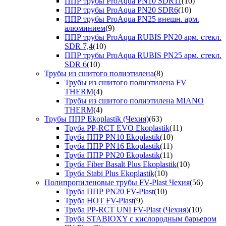
ППР трубы ProAqua PN10 SDR11
(10)
ППР трубы ProAqua PN20 SDR6
(10)
ППР трубы ProAqua PN25 внешн. арм.
алюминием
(9)
ППР трубы ProAqua RUBIS PN20 арм. стекл.
SDR 7,4
(10)
ППР трубы ProAqua RUBIS PN25 арм. стекл.
SDR 6
(10)
Трубы из сшитого полиэтилена
(8)
Трубы из сшитого полиэтилена FV
THERM
(4)
Трубы из сшитого полиэтилена MIANO
THERM
(4)
Трубы ППР Ekoplastik (Чехия)
(63)
Труба PP-RCT EVO Ekoplastik
(11)
Труба ППР PN10 Ekoplastik
(10)
Труба ППР PN16 Ekoplastik
(11)
Труба ППР PN20 Ekoplastik
(11)
Труба Fiber Basalt Plus Ekoplastik
(10)
Труба Stabi Plus Ekoplastik
(10)
Полипропиленовые трубы FV-Plast Чехия
(56)
Труба ППР PN20 FV-Plast
(10)
Труба HOT FV-Plast
(9)
Труба PP-RCT UNI FV-Plast (Чехия)
(10)
Труба STABIOXY с кислородным барьером