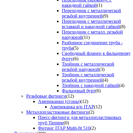
накидной гайкой
(1)
Переходник с металлической
резьбой внутренней
(9)
Переходник с металлической
вставкой и накидной гайкой
(8)
Переходник с металл. резьбой
наружной
(11)
Разборное соединение труба -
труба
(5)
Свободный фланец к фальцевому
бурту
(6)
Тройник с металлической
резьбой наружной
(3)
Тройник с металлической
резьбой внутренней
(4)
Тройник с накидной гайкой
(4)
Фальцевый бурт
(6)
Резьбовые фитинги
(12)
Американки (сгоны)
(12)
Американка в/н ITAP
(12)
Металлопластиковые фитинги
(2)
Пресс-фитинги для металлопластиковых
труб Tiemme
(0)
Фитинг ITAP Multi-fit 510
(2)