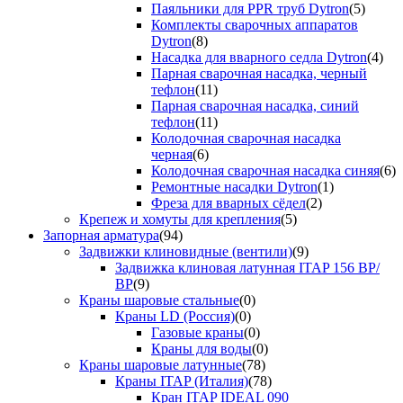
Паяльники для PPR труб Dytron
(5)
Комплекты сварочных аппаратов
Dytron
(8)
Насадка для вварного седла Dytron
(4)
Парная сварочная насадка, черный
тефлон
(11)
Парная сварочная насадка, синий
тефлон
(11)
Колодочная сварочная насадка
черная
(6)
Колодочная сварочная насадка синяя
(6)
Ремонтные насадки Dytron
(1)
Фреза для вварных сёдел
(2)
Крепеж и хомуты для крепления
(5)
Запорная арматура
(94)
Задвижки клиновидные (вентили)
(9)
Задвижка клиновая латунная ITAP 156 ВР/
ВР
(9)
Краны шаровые стальные
(0)
Краны LD (Россия)
(0)
Газовые краны
(0)
Краны для воды
(0)
Краны шаровые латунные
(78)
Краны ITAP (Италия)
(78)
Кран ITAP IDEAL 090