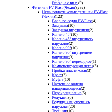
ProAqua с вн.р.
(0)
Фитинги FV-Plast (Чехия)
(292)
Цельнопластиковые фитинги FV-Plast
(Чехия)
(123)
Вварное седло FV-Plast
(4)
Заглушка
(10)
Заглушка внутренняя
(2)
Колено 45°
(10)
Колено 45° внутреннее-
наружное
(2)
Колено 90°
(10)
Колено 90° внутреннее-
наружное
(3)
Колено 90° переходное
(1)
Компенсирующая петля
(5)
Пробка пластиковая
(3)
Крест
(3)
Муфта
(10)
Настенное колено
наваривающееся
(2)
Перекрещивание
(5)
Редукция
(6)
Редукция внутренняя-
наружная
(20)
Тройник
(10)