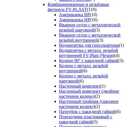
Комбинированные и резьбовые
фитинги FV-PLAST
(119)
Американка ВР
(10)
Американка НР
(10)
Вварное седло с металлической
резьбой наружной
(3)
Вварное седло с металлической
резьбой внутренней
(3)
Водорозетка для гипсокартона
(1)
Водорозетка с металл. резьбой
внутренней FV-Plast (Чехия)
(4)
Колено 90° с накидной гайкой
(3)
Колено с металл. резьбой
внутренней
(6)
Колено с металл. резьбой
наружной
(6)
Настенный комплект
(1)
Настенный комплект (двойное
настенное колено)
(2)
Настенный тройник (сквозное
настенное колено)
(2)
Патрубок с накидной гайкой
(6)
Переходник пластиковый с
накидной гайкой
(5)
Переходник евроконус с