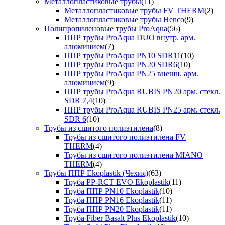
Металлопластиковые трубы
(11)
Металлопластиковые трубы FV THERM
(2)
Металлопластиковые трубы Henco
(9)
Полипропиленовые трубы ProAqua
(56)
ППР трубы ProAqua DUO внутр. арм.
алюминием
(7)
ППР трубы ProAqua PN10 SDR11
(10)
ППР трубы ProAqua PN20 SDR6
(10)
ППР трубы ProAqua PN25 внешн. арм.
алюминием
(9)
ППР трубы ProAqua RUBIS PN20 арм. стекл.
SDR 7,4
(10)
ППР трубы ProAqua RUBIS PN25 арм. стекл.
SDR 6
(10)
Трубы из сшитого полиэтилена
(8)
Трубы из сшитого полиэтилена FV
THERM
(4)
Трубы из сшитого полиэтилена MIANO
THERM
(4)
Трубы ППР Ekoplastik (Чехия)
(63)
Труба PP-RCT EVO Ekoplastik
(11)
Труба ППР PN10 Ekoplastik
(10)
Труба ППР PN16 Ekoplastik
(11)
Труба ППР PN20 Ekoplastik
(11)
Труба Fiber Basalt Plus Ekoplastik
(10)