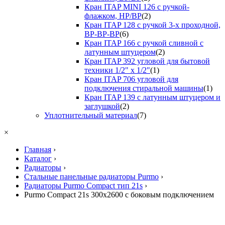
Кран ITAP MINI 126 с ручкой-
флажком, НР/ВР
(2)
Кран ITAP 128 с ручкой 3-х проходной,
ВР-ВР-ВР
(6)
Кран ITAP 166 с ручкой сливной с
латунным штуцером
(2)
Кран ITAP 392 угловой для бытовой
техники 1/2" х 1/2"
(1)
Кран ITAP 706 угловой для
подключения стиральной машины
(1)
Кран ITAP 139 с латунным штуцером и
заглушкой
(2)
Уплотнительный материал
(7)
×
Главная
›
Каталог
›
Радиаторы
›
Стальные панельные радиаторы Purmo
›
Радиаторы Purmo Compact тип 21s
›
Purmo Compact 21s 300х2600 с боковым подключением