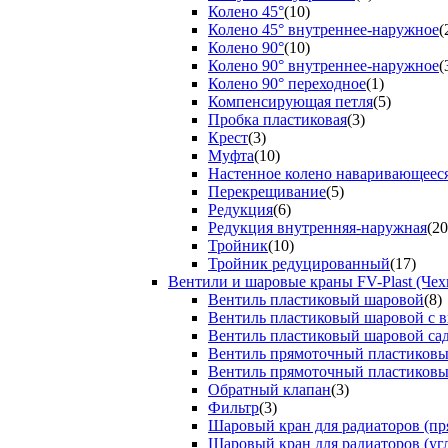
Колено 45°
(10)
Колено 45° внутреннее-наружное
(
Колено 90°
(10)
Колено 90° внутреннее-наружное
(
Колено 90° переходное
(1)
Компенсирующая петля
(5)
Пробка пластиковая
(3)
Крест
(3)
Муфта
(10)
Настенное колено наваривающеес
Перекрещивание
(5)
Редукция
(6)
Редукция внутренняя-наружная
(20
Тройник
(10)
Тройник редуцированный
(17)
Вентили и шаровые краны FV-Plast (Чех
Вентиль пластиковый шаровой
(8)
Вентиль пластиковый шаровой с 
Вентиль пластиковый шаровой са
Вентиль прямоточный пластиков
Вентиль прямоточный пластиков
Обратный клапан
(3)
Фильтр
(3)
Шаровый кран для радиаторов (пр
Шаровый кран для радиаторов (уг