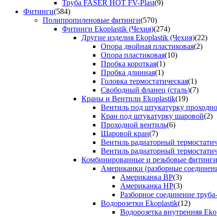
Труба FASER HOT FV-Plast
(9)
Фитинги
(584)
Полипропиленовые фитинги
(570)
Фитинги Ekoplastik (Чехия)
(274)
Другие изделия Ekoplastik (Чехия)
(22)
Опора двойная пластиковая
(2)
Опора пластиковая
(10)
Пробка короткая
(1)
Пробка длинная
(1)
Головка термостатическая
(1)
Свободный фланец (сталь)
(7)
Краны и Вентили Ekoplastik
(19)
Вентиль под штукатурку проходно
Кран под штукатурку шаровой
(2)
Проходной вентиль
(6)
Шаровой кран
(7)
Вентиль радиаторный термостати
Вентиль радиаторный термостати
Комбинированные и резьбовые фитинги E
Американки (разборные соединен
Американка ВР
(3)
Американка НР
(3)
Разборное соединение труба
Водорозетки Ekoplastik
(12)
Водорозетка внутренняя Ekop