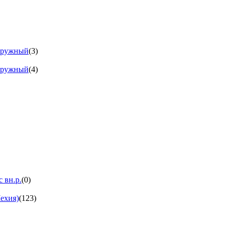
аружный
(3)
аружный
(4)
 вн.р.
(0)
ехия)
(123)