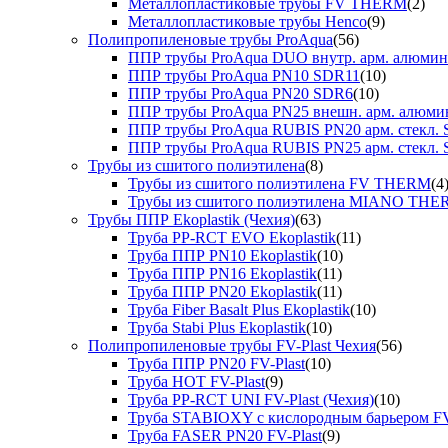
Металлопластиковые трубы FV THERM
(2)
Металлопластиковые трубы Henco
(9)
Полипропиленовые трубы ProAqua
(56)
ППР трубы ProAqua DUO внутр. арм. алюми
ППР трубы ProAqua PN10 SDR11
(10)
ППР трубы ProAqua PN20 SDR6
(10)
ППР трубы ProAqua PN25 внешн. арм. алюми
ППР трубы ProAqua RUBIS PN20 арм. стекл. 
ППР трубы ProAqua RUBIS PN25 арм. стекл. 
Трубы из сшитого полиэтилена
(8)
Трубы из сшитого полиэтилена FV THERM
(4
Трубы из сшитого полиэтилена MIANO TH
Трубы ППР Ekoplastik (Чехия)
(63)
Труба PP-RCT EVO Ekoplastik
(11)
Труба ППР PN10 Ekoplastik
(10)
Труба ППР PN16 Ekoplastik
(11)
Труба ППР PN20 Ekoplastik
(11)
Труба Fiber Basalt Plus Ekoplastik
(10)
Труба Stabi Plus Ekoplastik
(10)
Полипропиленовые трубы FV-Plast Чехия
(56)
Труба ППР PN20 FV-Plast
(10)
Труба HOT FV-Plast
(9)
Труба PP-RCT UNI FV-Plast (Чехия)
(10)
Труба STABIOXY с кислородным барьером FV
Труба FASER PN20 FV-Plast
(9)