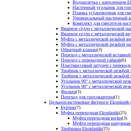
Водорозетка с креплением Ek
Настенный угольник для ги
Планка установочная для см
Универсальный настенный к
Комплект для смесителя нас
Вварное седло с металлической н
Вварное седло с металлической вн
Муфта с металлической резьбой в
Муфта с металлической резьбой н
Обратный клапан
(3)
Переход с металлической вставкой
Переход с перекидной гайкой
(6)
Пластмассовый штуцер с перекид
Тройник с металлической резьбой
Тройник с металлической резьбой
Угольник 90° с металлической ре
Угольник 90° с металлической рез
Фильтр
(3)
Переход для гипсокартона
(1)
Цельнопластиковые фитинги Ekoplastik 
Буртик
(7)
Муфта переходная Ekoplastik
(25)
Муфта переходная вн/вн
(3)
Муфта переходная наружная
Тройники Ekoplastik
(25)