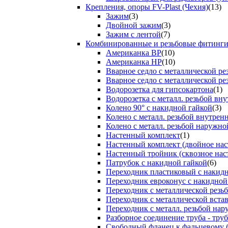
Крепления, опоры FV-Plast (Чехия)
(13)
Зажим
(3)
Двойной зажим
(3)
Зажим с лентой
(7)
Комбинированные и резьбовые фитинг
Американка ВР
(10)
Американка НР
(10)
Вварное седло с металлической р
Вварное седло с металлической ре
Водорозетка для гипсокартона
(1)
Водорозетка с металл. резьбой вну
Колено 90° с накидной гайкой
(3)
Колено с металл. резьбой внутрен
Колено с металл. резьбой наружно
Настенный комплект
(1)
Настенный комплект (двойное нас
Настенный тройник (сквозное нас
Патрубок с накидной гайкой
(6)
Переходник пластиковый с накид
Переходник евроконус с накидной
Переходник с металлической резь
Переходник с металлической вста
Переходник с металл. резьбой на
Разборное соединение труба - труб
Свободный фланец к фальцевому 