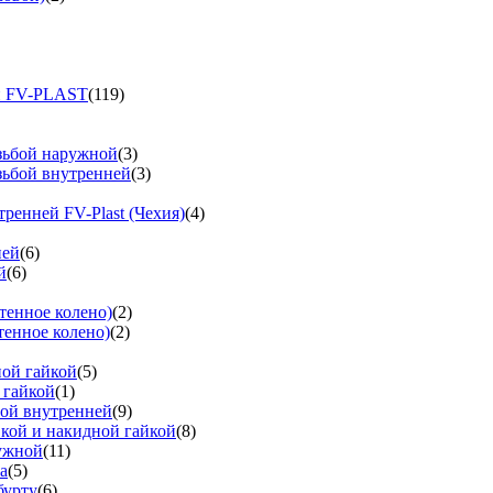
и FV-PLAST
(119)
езьбой наружной
(3)
зьбой внутренней
(3)
тренней FV-Plast (Чехия)
(4)
ней
(6)
й
(6)
тенное колено)
(2)
тенное колено)
(2)
ной гайкой
(5)
 гайкой
(1)
бой внутренней
(9)
вкой и накидной гайкой
(8)
ружной
(11)
а
(5)
бурту
(6)