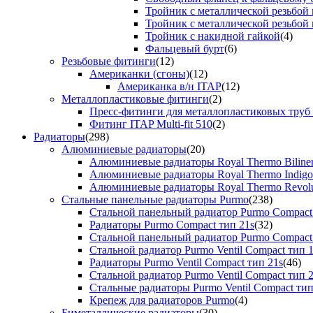
Тройник с металлической резьбой
Тройник с металлической резьбой
Тройник с накидной гайкой
(4)
Фальцевый бурт
(6)
Резьбовые фитинги
(12)
Американки (сгоны)
(12)
Американка в/н ITAP
(12)
Металлопластиковые фитинги
(2)
Пресс-фитинги для металлопластиковых труб
Фитинг ITAP Multi-fit 510
(2)
Радиаторы
(298)
Алюминиевые радиаторы
(20)
Алюминиевые радиаторы Royal Thermo Biline
Алюминиевые радиаторы Royal Thermo Indigo
Алюминиевые радиаторы Royal Thermo Revolu
Стальные панельные радиаторы Purmo
(238)
Стальной панельный радиатор Purmo Compact
Радиаторы Purmo Compact тип 21s
(32)
Стальной панельный радиатор Purmo Compact
Стальной радиатор Purmo Ventil Compact тип 
Радиаторы Purmo Ventil Compact тип 21s
(46)
Стальной радиатор Purmo Ventil Compact тип 
Стальные радиаторы Purmo Ventil Compact тип
Крепеж для радиаторов Purmo
(4)
Биметаллические радиаторы
(30)