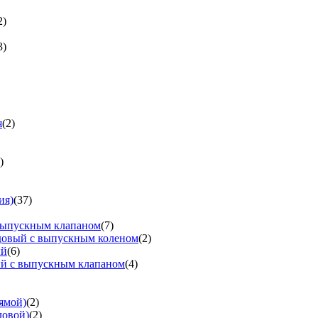
2)
3)
я
(2)
)
ия)
(37)
выпускным клапаном
(7)
довый с выпускным коленом
(2)
ый
(6)
ый с выпускным клапаном
(4)
ямой)
(2)
ловой)
(2)