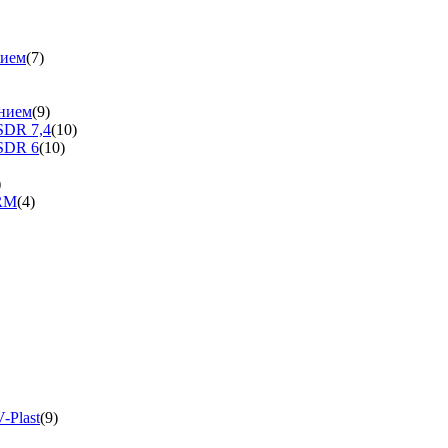
нием
(7)
нием
(9)
SDR 7,4
(10)
SDR 6
(10)
)
ERM
(4)
-Plast
(9)