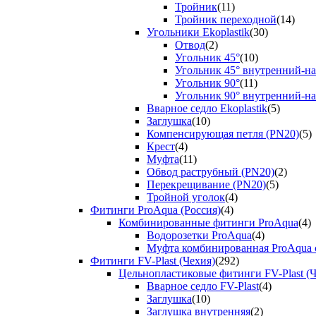
Тройник
(11)
Тройник переходной
(14)
Угольники Ekoplastik
(30)
Отвод
(2)
Угольник 45°
(10)
Угольник 45° внутренний-н
Угольник 90°
(11)
Угольник 90° внутренний-н
Вварное седло Ekoplastik
(5)
Заглушка
(10)
Компенсирующая петля (PN20)
(5)
Крест
(4)
Муфта
(11)
Обвод раструбный (PN20)
(2)
Перекрещивание (PN20)
(5)
Тройной уголок
(4)
Фитинги ProAqua (Россия)
(4)
Комбинированные фитинги ProAqua
(4)
Водорозетки ProAqua
(4)
Муфта комбинированная ProAqua с
Фитинги FV-Plast (Чехия)
(292)
Цельнопластиковые фитинги FV-Plast (Ч
Вварное седло FV-Plast
(4)
Заглушка
(10)
Заглушка внутренняя
(2)