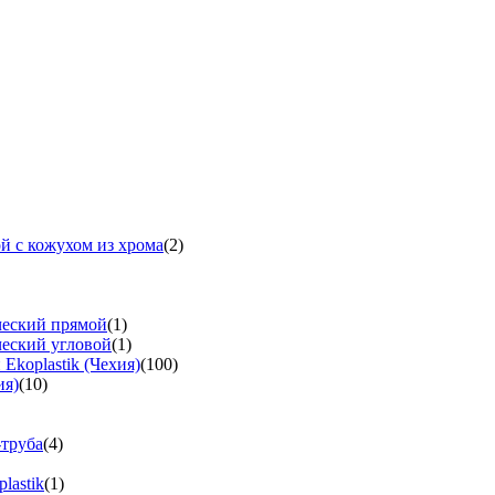
й с кожухом из хрома
(2)
ческий прямой
(1)
ческий угловой
(1)
koplastik (Чехия)
(100)
ия)
(10)
-труба
(4)
lastik
(1)