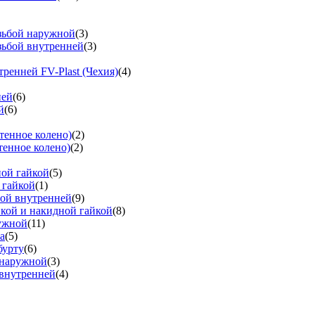
езьбой наружной
(3)
зьбой внутренней
(3)
тренней FV-Plast (Чехия)
(4)
ней
(6)
й
(6)
тенное колено)
(2)
тенное колено)
(2)
ной гайкой
(5)
 гайкой
(1)
бой внутренней
(9)
вкой и накидной гайкой
(8)
ружной
(11)
а
(5)
бурту
(6)
 наружной
(3)
 внутренней
(4)