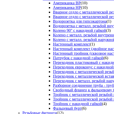
Американка ВР
(10)
Американка НР
(10)
Вварное седло с металлической р
Вварное седло с металлической ре
Водорозетка для гипсокартона
(1)
Водорозетка с металл. резьбой вну
Колено 90° с накидной гайкой
(3)
Колено с металл. резьбой внутрен
Колено с металл. резьбой наружно
Настенный комплект
(1)
Настенный комплект (двойное нас
Настенный тройник (сквозное нас
Патрубок с накидной гайкой
(6)
Переходник пластиковый с накид
Переходник евроконус с накидной
Переходник с металлической резь
Переходник с металлической вста
Переходник с металл. резьбой на
Разборное соединение труба - труб
Свободный фланец к фальцевому 
Тройник с металлической резьбой
Тройник с металлической резьбой
Тройник с накидной гайкой
(4)
Фальцевый бурт
(6)
Резьбовые фитинги
(12)