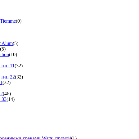
 Tiemme
(0)
r Alum
(5)
(5)
tion
(10)
 тип 11
(32)
 тип 22
(32)
11
(32)
22
(46)
 33
(14)
троенными кранами Watts, прямой
(1)