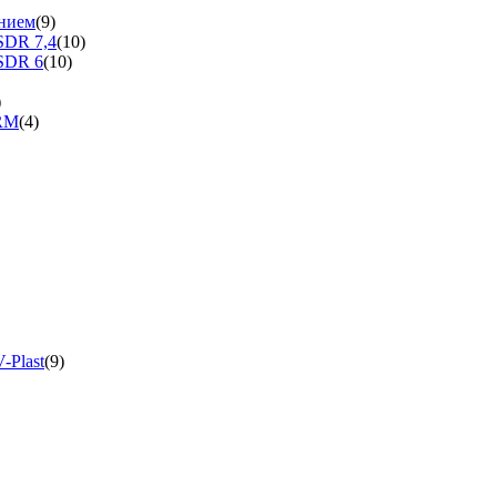
нием
(9)
SDR 7,4
(10)
SDR 6
(10)
)
ERM
(4)
-Plast
(9)