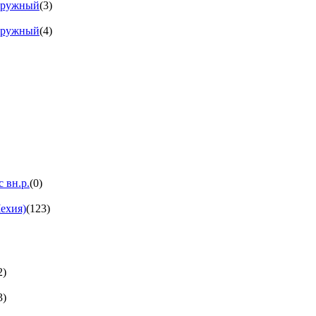
аружный
(3)
аружный
(4)
 вн.р.
(0)
ехия)
(123)
2)
3)