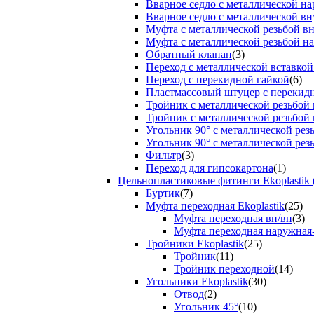
Вварное седло с металлической н
Вварное седло с металлической вн
Муфта с металлической резьбой в
Муфта с металлической резьбой н
Обратный клапан
(3)
Переход с металлической вставкой
Переход с перекидной гайкой
(6)
Пластмассовый штуцер с перекид
Тройник с металлической резьбой
Тройник с металлической резьбой
Угольник 90° с металлической ре
Угольник 90° с металлической рез
Фильтр
(3)
Переход для гипсокартона
(1)
Цельнопластиковые фитинги Ekoplastik 
Буртик
(7)
Муфта переходная Ekoplastik
(25)
Муфта переходная вн/вн
(3)
Муфта переходная наружная
Тройники Ekoplastik
(25)
Тройник
(11)
Тройник переходной
(14)
Угольники Ekoplastik
(30)
Отвод
(2)
Угольник 45°
(10)