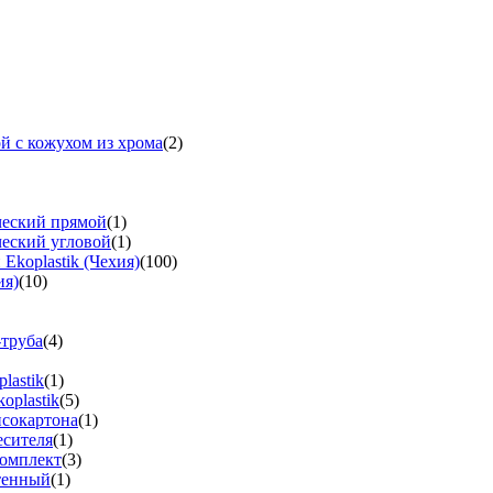
й с кожухом из хрома
(2)
ческий прямой
(1)
ческий угловой
(1)
koplastik (Чехия)
(100)
ия)
(10)
-труба
(4)
lastik
(1)
oplastik
(5)
псокартона
(1)
есителя
(1)
омплект
(3)
тенный
(1)