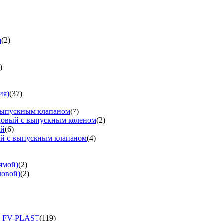
я
(2)
)
ия)
(37)
выпускным клапаном
(7)
довый с выпускным коленом
(2)
ый
(6)
ый с выпускным клапаном
(4)
ямой)
(2)
ловой)
(2)
и FV-PLAST
(119)