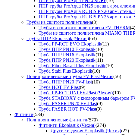
ППР трубы ProAqua PN20 SDR6
(10)
ППР трубы ProAqua PN25 внешн. арм. алюми
ППР трубы ProAqua RUBIS PN20 арм. стекл. 
ППР трубы ProAqua RUBIS PN25 арм. стекл. 
Трубы из сшитого полиэтилена
(8)
Трубы из сшитого полиэтилена FV THERM
(4
Трубы из сшитого полиэтилена MIANO TH
Трубы ППР Ekoplastik (Чехия)
(63)
Труба PP-RCT EVO Ekoplastik
(11)
Труба ППР PN10 Ekoplastik
(10)
Труба ППР PN16 Ekoplastik
(11)
Труба ППР PN20 Ekoplastik
(11)
Труба Fiber Basalt Plus Ekoplastik
(10)
Труба Stabi Plus Ekoplastik
(10)
Полипропиленовые трубы FV-Plast Чехия
(56)
Труба ППР PN20 FV-Plast
(10)
Труба HOT FV-Plast
(9)
Труба PP-RCT UNI FV-Plast (Чехия)
(10)
Труба STABIOXY с кислородным барьером FV
Труба FASER PN20 FV-Plast
(9)
Труба FASER HOT FV-Plast
(9)
Фитинги
(584)
Полипропиленовые фитинги
(570)
Фитинги Ekoplastik (Чехия)
(274)
Другие изделия Ekoplastik (Чехия)
(22)