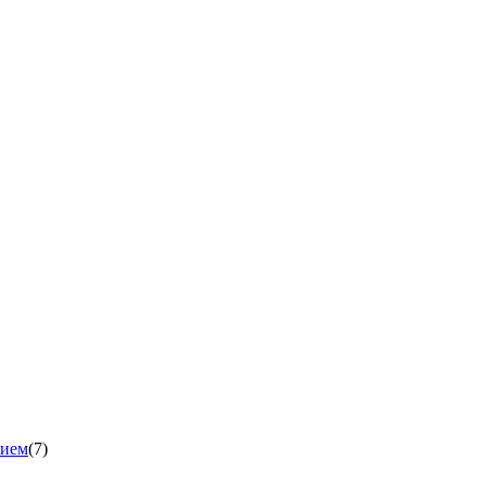
нием
(7)