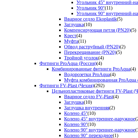
Угольник 45° внутренний-н
Угольник 90°
(11)
Угольник 90° внутренний-н
Вварное седло Ekoplastik
(5)
Заглушка
(10)
Компенсирующая петля (PN20)
(5)
Крест
(4)
Муфта
(11)
Обвод раструбный (PN20)
(2)
Перекрещивание (PN20)
(5)
Тройной уголок
(4)
Фитинги ProAqua (Россия)
(4)
Комбинированные фитинги ProAqua
(4)
Водорозетки ProAqua
(4)
Муфта комбинированная ProAqua с
Фитинги FV-Plast (Чехия)
(292)
Цельнопластиковые фитинги FV-Plast (Ч
Вварное седло FV-Plast
(4)
Заглушка
(10)
Заглушка внутренняя
(2)
Колено 45°
(10)
Колено 45° внутреннее-наружное
(
Колено 90°
(10)
Колено 90° внутреннее-наружное
(
Колено 90° переходное
(1)