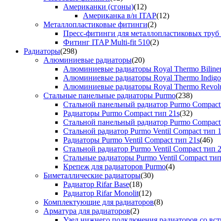
Американки (сгоны)
(12)
Американка в/н ITAP
(12)
Металлопластиковые фитинги
(2)
Пресс-фитинги для металлопластиковых труб
Фитинг ITAP Multi-fit 510
(2)
Радиаторы
(298)
Алюминиевые радиаторы
(20)
Алюминиевые радиаторы Royal Thermo Biline
Алюминиевые радиаторы Royal Thermo Indigo
Алюминиевые радиаторы Royal Thermo Revolu
Стальные панельные радиаторы Purmo
(238)
Стальной панельный радиатор Purmo Compact
Радиаторы Purmo Compact тип 21s
(32)
Стальной панельный радиатор Purmo Compact
Стальной радиатор Purmo Ventil Compact тип 
Радиаторы Purmo Ventil Compact тип 21s
(46)
Стальной радиатор Purmo Ventil Compact тип 
Стальные радиаторы Purmo Ventil Compact тип
Крепеж для радиаторов Purmo
(4)
Биметаллические радиаторы
(30)
Радиатор Rifar Base
(18)
Радиатор Rifar Monolit
(12)
Комплектующие для радиаторов
(8)
Арматура для радиаторов
(2)
Узел нижнего подключения радиаторов со вс