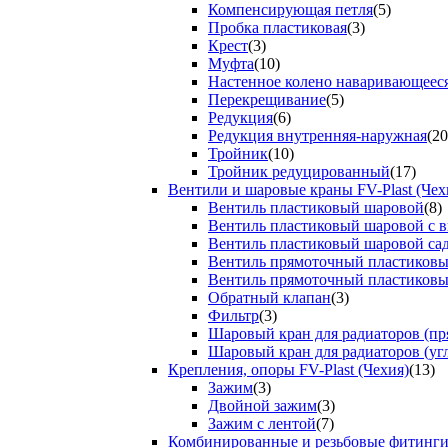
Компенсирующая петля
(5)
Пробка пластиковая
(3)
Крест
(3)
Муфта
(10)
Настенное колено наваривающеес
Перекрещивание
(5)
Редукция
(6)
Редукция внутренняя-наружная
(20
Тройник
(10)
Тройник редуцированный
(17)
Вентили и шаровые краны FV-Plast (Чех
Вентиль пластиковый шаровой
(8)
Вентиль пластиковый шаровой с 
Вентиль пластиковый шаровой са
Вентиль прямоточный пластиков
Вентиль прямоточный пластиков
Обратный клапан
(3)
Фильтр
(3)
Шаровый кран для радиаторов (пр
Шаровый кран для радиаторов (уг
Крепления, опоры FV-Plast (Чехия)
(13)
Зажим
(3)
Двойной зажим
(3)
Зажим с лентой
(7)
Комбинированные и резьбовые фитинг