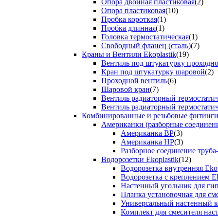
Опора двойная пластиковая
(2)
Опора пластиковая
(10)
Пробка короткая
(1)
Пробка длинная
(1)
Головка термостатическая
(1)
Свободный фланец (сталь)
(7)
Краны и Вентили Ekoplastik
(19)
Вентиль под штукатурку проходно
Кран под штукатурку шаровой
(2)
Проходной вентиль
(6)
Шаровой кран
(7)
Вентиль радиаторный термостати
Вентиль радиаторный термостати
Комбинированные и резьбовые фитинги E
Американки (разборные соединен
Американка ВР
(3)
Американка НР
(3)
Разборное соединение труба
Водорозетки Ekoplastik
(12)
Водорозетка внутренняя Ekop
Водорозетка с креплением Ek
Настенный угольник для ги
Планка установочная для см
Универсальный настенный к
Комплект для смесителя нас