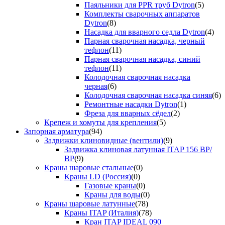
Паяльники для PPR труб Dytron
(5)
Комплекты сварочных аппаратов
Dytron
(8)
Насадка для вварного седла Dytron
(4)
Парная сварочная насадка, черный
тефлон
(11)
Парная сварочная насадка, синий
тефлон
(11)
Колодочная сварочная насадка
черная
(6)
Колодочная сварочная насадка синяя
(6)
Ремонтные насадки Dytron
(1)
Фреза для вварных сёдел
(2)
Крепеж и хомуты для крепления
(5)
Запорная арматура
(94)
Задвижки клиновидные (вентили)
(9)
Задвижка клиновая латунная ITAP 156 ВР/
ВР
(9)
Краны шаровые стальные
(0)
Краны LD (Россия)
(0)
Газовые краны
(0)
Краны для воды
(0)
Краны шаровые латунные
(78)
Краны ITAP (Италия)
(78)
Кран ITAP IDEAL 090