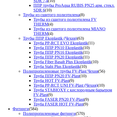
SDR 7,4
(10)
ППР трубы ProAqua RUBIS PN25 арм. стекл.
SDR 6
(10)
Трубы из сшитого полиэтилена
(8)
Трубы из сшитого полиэтилена FV
THERM
(4)
Трубы из сшитого полиэтилена MIANO
THERM
(4)
Трубы ППР Ekoplastik (Чехия)
(63)
Труба PP-RCT EVO Ekoplastik
(11)
Труба ППР PN10 Ekoplastik
(10)
Труба ППР PN16 Ekoplastik
(11)
Труба ППР PN20 Ekoplastik
(11)
Труба Fiber Basalt Plus Ekoplastik
(10)
Труба Stabi Plus Ekoplastik
(10)
Полипропиленовые трубы FV-Plast Чехия
(56)
Труба ППР PN20 FV-Plast
(10)
Труба HOT FV-Plast
(9)
Труба PP-RCT UNI FV-Plast (Чехия)
(10)
Труба STABIOXY с кислородным барьером
FV-Plast
(9)
Труба FASER PN20 FV-Plast
(9)
Труба FASER HOT FV-Plast
(9)
Фитинги
(584)
Полипропиленовые фитинги
(570)