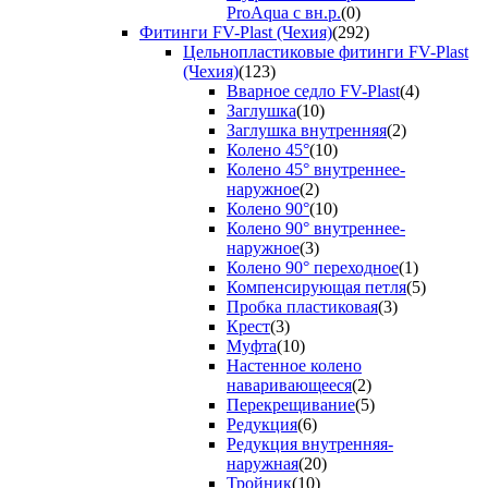
ProAqua с вн.р.
(0)
Фитинги FV-Plast (Чехия)
(292)
Цельнопластиковые фитинги FV-Plast
(Чехия)
(123)
Вварное седло FV-Plast
(4)
Заглушка
(10)
Заглушка внутренняя
(2)
Колено 45°
(10)
Колено 45° внутреннее-
наружное
(2)
Колено 90°
(10)
Колено 90° внутреннее-
наружное
(3)
Колено 90° переходное
(1)
Компенсирующая петля
(5)
Пробка пластиковая
(3)
Крест
(3)
Муфта
(10)
Настенное колено
наваривающееся
(2)
Перекрещивание
(5)
Редукция
(6)
Редукция внутренняя-
наружная
(20)
Тройник
(10)