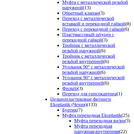
Муфта с металлической резьбой
наружной
(13)
Обратный клапан
(3)
Переход с металлической
вставкой и перекидной гайкой
(8)
Переход с перекидной гайкой
(6)
Пластмассовый штуцер с
перекидной гайкой
(3)
Тройник с металлической
резьбой наружной
(6)
Тройник с металлической
резьбой внутренней
(6)
Угольник 90° с металлической
резьбой наружной
(6)
Угольник 90° с металлической
резьбой внутренней
(6)
Фильтр
(3)
Переход для гипсокартона
(1)
Цельнопластиковые фитинги
Ekoplastik (Чехия)
(133)
Буртик
(7)
Муфта переходная Ekoplastik
(25)
Муфта переходная вн/вн
(3)
Муфта переходная
наружная-внутренняя
(22)