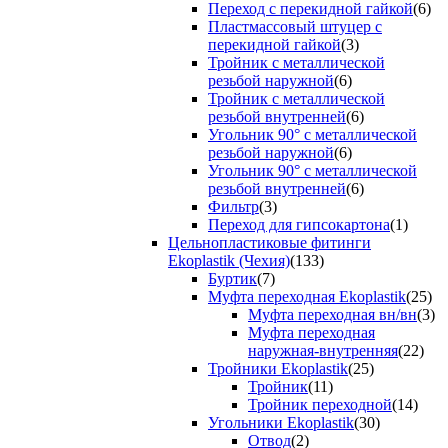
Переход с перекидной гайкой
(6)
Пластмассовый штуцер с
перекидной гайкой
(3)
Тройник с металлической
резьбой наружной
(6)
Тройник с металлической
резьбой внутренней
(6)
Угольник 90° с металлической
резьбой наружной
(6)
Угольник 90° с металлической
резьбой внутренней
(6)
Фильтр
(3)
Переход для гипсокартона
(1)
Цельнопластиковые фитинги
Ekoplastik (Чехия)
(133)
Буртик
(7)
Муфта переходная Ekoplastik
(25)
Муфта переходная вн/вн
(3)
Муфта переходная
наружная-внутренняя
(22)
Тройники Ekoplastik
(25)
Тройник
(11)
Тройник переходной
(14)
Угольники Ekoplastik
(30)
Отвод
(2)