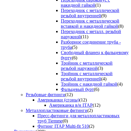
накидной гайкой
(1)
Переходник с металлической
резьбой внутренней
(9)
Переходник с металлической
вставкой и накидной гайкой
(8)
Переходник с металл. резьбой
наружной
(11)
Разборное соединение труба -
труба
(5)
Свободный фланец к фальцевому
бурту
(6)
Тройник с металлической
резьбой наружной
(3)
Тройник с металлической
резьбой внутренней
(4)
Тройник с накидной гайкой
(4)
Фальцевый бурт
(6)
Резьбовые фитинги
(12)
Американки (сгоны)
(12)
Американка в/н ITAP
(12)
Металлопластиковые фитинги
(2)
Пресс-фитинги для металлопластиковых
труб Tiemme
(0)
Фитинг ITAP Multi-fit 510
(2)