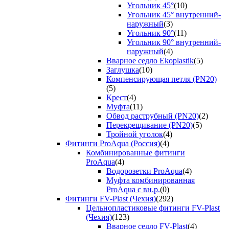
Угольник 45°
(10)
Угольник 45° внутренний-
наружный
(3)
Угольник 90°
(11)
Угольник 90° внутренний-
наружный
(4)
Вварное седло Ekoplastik
(5)
Заглушка
(10)
Компенсирующая петля (PN20)
(5)
Крест
(4)
Муфта
(11)
Обвод раструбный (PN20)
(2)
Перекрещивание (PN20)
(5)
Тройной уголок
(4)
Фитинги ProAqua (Россия)
(4)
Комбинированные фитинги
ProAqua
(4)
Водорозетки ProAqua
(4)
Муфта комбинированная
ProAqua с вн.р.
(0)
Фитинги FV-Plast (Чехия)
(292)
Цельнопластиковые фитинги FV-Plast
(Чехия)
(123)
Вварное седло FV-Plast
(4)