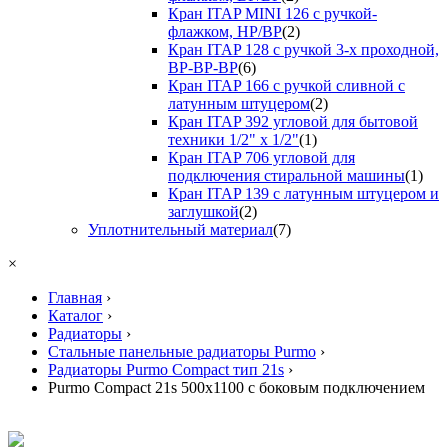
Кран ITAP MINI 126 с ручкой-
флажком, НР/ВР
(2)
Кран ITAP 128 с ручкой 3-х проходной,
ВР-ВР-ВР
(6)
Кран ITAP 166 с ручкой сливной с
латунным штуцером
(2)
Кран ITAP 392 угловой для бытовой
техники 1/2" х 1/2"
(1)
Кран ITAP 706 угловой для
подключения стиральной машины
(1)
Кран ITAP 139 с латунным штуцером и
заглушкой
(2)
Уплотнительный материал
(7)
×
Главная
›
Каталог
›
Радиаторы
›
Стальные панельные радиаторы Purmo
›
Радиаторы Purmo Compact тип 21s
›
Purmo Compact 21s 500х1100 с боковым подключением