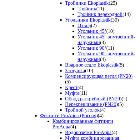
Тройники Ekoplastik
(25)
Тройник
(11)
Тройник переходной
(14)
Угольники Ekoplastik
(30)
Отвод
(2)
Угольник 45°
(10)
Угольник 45° внутренний-
наружный
(3)
Угольник 90°
(11)
Угольник 90° внутренний-
наружный
(4)
Вварное седло Ekoplastik
(5)
Заглушка
(10)
Компенсирующая петля (PN20)
(5)
Крест
(4)
Муфта
(11)
Обвод раструбный (PN20)
(2)
Перекрещивание (PN20)
(5)
Тройной уголок
(4)
Фитинги ProAqua (Россия)
(4)
Комбинированные фитинги
ProAqua
(4)
Водорозетки ProAqua
(4)
Муфта комбинированная