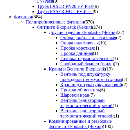
FV-Plast
(9)
Труба FASER PN20 FV-Plast
(9)
Труба FASER HOT FV-Plast
(9)
Фитинги
(584)
Полипропиленовые фитинги
(570)
Фитинги Ekoplastik (Чехия)
(274)
Другие изделия Ekoplastik (Чехия)
(22)
Опора двойная пластиковая
(2)
Опора пластиковая
(10)
Пробка короткая
(1)
Пробка длинная
(1)
Головка термостатическая
(1)
Свободный фланец (сталь)
(7)
Краны и Вентили Ekoplastik
(19)
Вентиль под штукатурку
проходной с кожухом из хрома
(2)
Кран под штукатурку шаровой
(2)
Проходной вентиль
(6)
Шаровой кран
(7)
Вентиль радиаторный
термостатический прямой
(1)
Вентиль радиаторный
термостатический угловой
(1)
Комбинированные и резьбовые
фитинги Ekoplastik (Чехия)
(100)