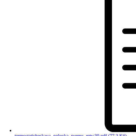
termostaticheskaya_golovka_purmo_mtw30.pdf
(77.3 Кб)