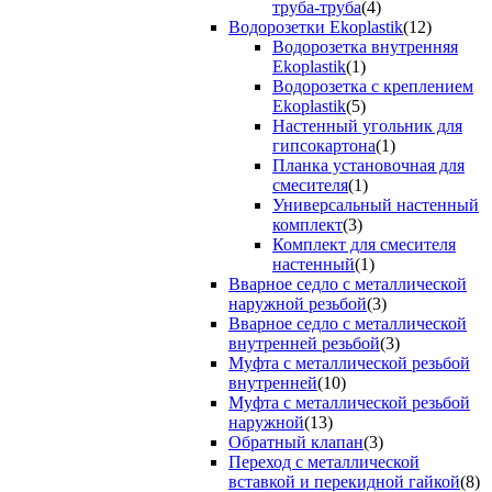
труба-труба
(4)
Водорозетки Ekoplastik
(12)
Водорозетка внутренняя
Ekoplastik
(1)
Водорозетка с креплением
Ekoplastik
(5)
Настенный угольник для
гипсокартона
(1)
Планка установочная для
смесителя
(1)
Универсальный настенный
комплект
(3)
Комплект для смесителя
настенный
(1)
Вварное седло с металлической
наружной резьбой
(3)
Вварное седло с металлической
внутренней резьбой
(3)
Муфта с металлической резьбой
внутренней
(10)
Муфта с металлической резьбой
наружной
(13)
Обратный клапан
(3)
Переход с металлической
вставкой и перекидной гайкой
(8)