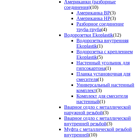
Американки (разборные
соединения)
(10)
Американка ВР
(3)
Американка НР
(3)
Разборное соединение
труба-труба
(4)
Водорозетки Ekoplastik
(12)
Водорозетка внутренняя
Ekoplastik
(1)
Водорозетка с креплением
Ekoplastik
(5)
Настенный угольник для
гипсокартона
(1)
Планка установочная для
смесителя
(1)
Универсальный настенный
комплект
(3)
Комплект для смесителя
настенный
(1)
Вварное седло с металлической
наружной резьбой
(3)
Вварное седло с металлической
внутренней резьбой
(3)
Муфта с металлической резьбой
внутренней
(10)