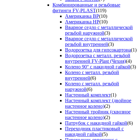
Комбинированные и резьбовые
фитинги FV-PLAST
(119)
Американка ВР
(10)
Американка НР
(10)
Вварное седло с металлической
резьбой наружной
(3)
Вварное седло с металлической
резьбой внутренней
(3)
Водорозетка для гипсокартона
(1)
Водорозетка с металл. резьбой
внутренней FV-Plast (Чехия)
(4)
Колено 90° с накидной гайкой
(3)
Колено с металл. резьбой
внутренней
(6)
Колено с металл. резьбой
наружной
(6)
Настенный комплект
(1)
Настенный комплект (двойное
настенное колено)
(2)
Настенный тройник (сквозное
настенное колено)
(2)
Патрубок с накидной гайкой
(6)
Переходник пластиковый с
накидной гайкой
(5)
Переходник евроконус с