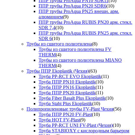
ППР трубы ProAqua PN10 SDR11
(10)
ППР трубы ProAqua PN20 SDR6
(10)
ППР трубы ProAqua PN25 внешн. арм.
алюминием
(9)
ППР трубы ProAqua RUBIS PN20 арм. стекл.
SDR 7,4
(10)
ППР трубы ProAqua RUBIS PN25 арм. стекл.
SDR 6
(10)
Трубы из сшитого полиэтилена
(8)
Трубы из сшитого полиэтилена FV
THERM
(4)
Трубы из сшитого полиэтилена MIANO
THERM
(4)
Трубы ППР Ekoplastik (Чехия)
(63)
Труба PP-RCT EVO Ekoplastik
(11)
Труба ППР PN10 Ekoplastik
(10)
Труба ППР PN16 Ekoplastik
(11)
Труба ППР PN20 Ekoplastik
(11)
Труба Fiber Basalt Plus Ekoplastik
(10)
Труба Stabi Plus Ekoplastik
(10)
Полипропиленовые трубы FV-Plast Чехия
(56)
Труба ППР PN20 FV-Plast
(10)
Труба HOT FV-Plast
(9)
Труба PP-RCT UNI FV-Plast (Чехия)
(10)
Труба STABIOXY с кислородным барьером