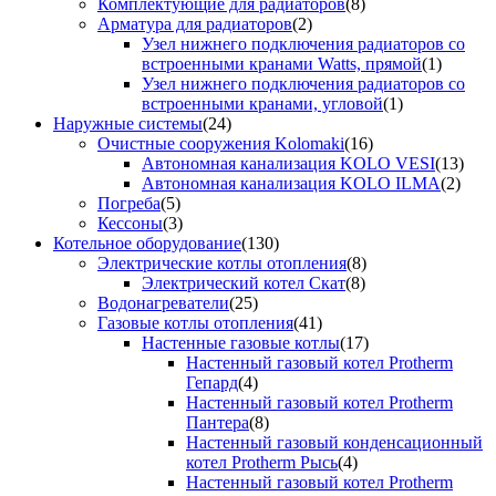
Комплектующие для радиаторов
(8)
Арматура для радиаторов
(2)
Узел нижнего подключения радиаторов со
встроенными кранами Watts, прямой
(1)
Узел нижнего подключения радиаторов со
встроенными кранами, угловой
(1)
Наружные системы
(24)
Очистные сооружения Kolomaki
(16)
Автономная канализация KOLO VESI
(13)
Автономная канализация KOLO ILMA
(2)
Погреба
(5)
Кессоны
(3)
Котельное оборудование
(130)
Электрические котлы отопления
(8)
Электрический котел Скат
(8)
Водонагреватели
(25)
Газовые котлы отопления
(41)
Настенные газовые котлы
(17)
Настенный газовый котел Protherm
Гепард
(4)
Настенный газовый котел Protherm
Пантера
(8)
Настенный газовый конденсационный
котел Protherm Рысь
(4)
Настенный газовый котел Protherm