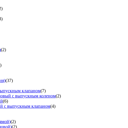
2)
3)
я
(2)
)
ия)
(37)
выпускным клапаном
(7)
довый с выпускным коленом
(2)
ый
(6)
ый с выпускным клапаном
(4)
ямой)
(2)
ловой)
(2)