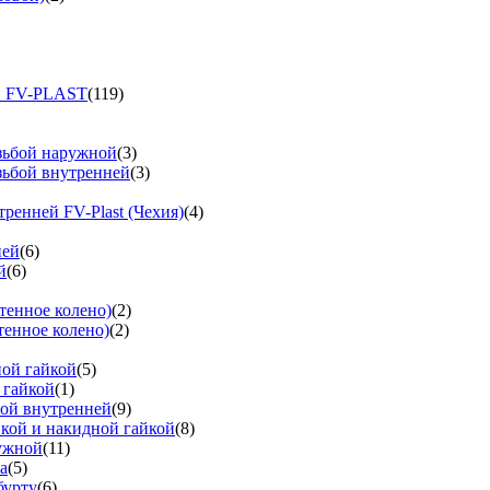
и FV-PLAST
(119)
езьбой наружной
(3)
зьбой внутренней
(3)
тренней FV-Plast (Чехия)
(4)
ней
(6)
й
(6)
тенное колено)
(2)
тенное колено)
(2)
ной гайкой
(5)
 гайкой
(1)
бой внутренней
(9)
вкой и накидной гайкой
(8)
ружной
(11)
а
(5)
бурту
(6)