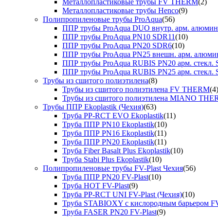
Металлопластиковые трубы FV THERM
(2)
Металлопластиковые трубы Henco
(9)
Полипропиленовые трубы ProAqua
(56)
ППР трубы ProAqua DUO внутр. арм. алюми
ППР трубы ProAqua PN10 SDR11
(10)
ППР трубы ProAqua PN20 SDR6
(10)
ППР трубы ProAqua PN25 внешн. арм. алюми
ППР трубы ProAqua RUBIS PN20 арм. стекл. 
ППР трубы ProAqua RUBIS PN25 арм. стекл. 
Трубы из сшитого полиэтилена
(8)
Трубы из сшитого полиэтилена FV THERM
(4
Трубы из сшитого полиэтилена MIANO TH
Трубы ППР Ekoplastik (Чехия)
(63)
Труба PP-RCT EVO Ekoplastik
(11)
Труба ППР PN10 Ekoplastik
(10)
Труба ППР PN16 Ekoplastik
(11)
Труба ППР PN20 Ekoplastik
(11)
Труба Fiber Basalt Plus Ekoplastik
(10)
Труба Stabi Plus Ekoplastik
(10)
Полипропиленовые трубы FV-Plast Чехия
(56)
Труба ППР PN20 FV-Plast
(10)
Труба HOT FV-Plast
(9)
Труба PP-RCT UNI FV-Plast (Чехия)
(10)
Труба STABIOXY с кислородным барьером FV
Труба FASER PN20 FV-Plast
(9)