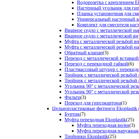
Водорозетка с креплением Ek
Настенный угольник для ги
Планка установочная для см
Универсальный настенный к
Комплект для смесителя нас
Вварное седло с металлической н
Вварное седло с металлической вн
Муфта с металлической резьбой в
Муфта с металлической резьбой н
Обратный клапан
(3)
Переход с металлической вставкой
Переход с перекидной гайкой
(6)
Пластмассовый штуцер с перекид
Тройник с металлической резьбой
Тройник с металлической резьбой
Угольник 90° с металлической ре
Угольник 90° с металлической рез
Фильтр
(3)
Переход для гипсокартона
(1)
Цельнопластиковые фитинги Ekoplastik 
Буртик
(7)
Муфта переходная Ekoplastik
(25)
Муфта переходная вн/вн
(3)
Муфта переходная наружная
Тройники Ekoplastik
(25)