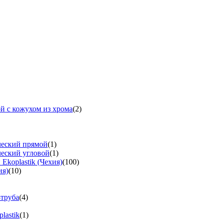
й с кожухом из хрома
(2)
ческий прямой
(1)
ческий угловой
(1)
koplastik (Чехия)
(100)
ия)
(10)
-труба
(4)
lastik
(1)