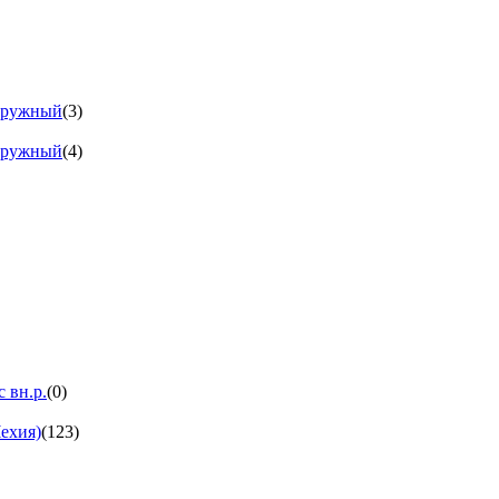
аружный
(3)
аружный
(4)
 вн.р.
(0)
ехия)
(123)