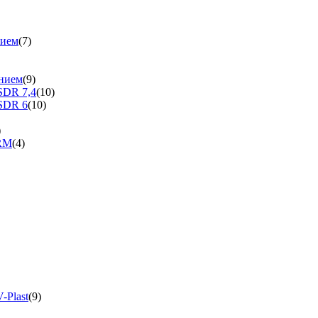
нием
(7)
нием
(9)
SDR 7,4
(10)
SDR 6
(10)
)
ERM
(4)
-Plast
(9)