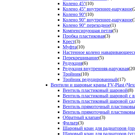
Колено 45°
(10)
Колено 45° внутреннее-наружное
(
Колено 90°
(10)
Колено 90° внутреннее-наружное
(
Колено 90° переходное
(1)
Компенсирующая петля
(5)
Пробка пластиковая
(3)
Крест
(3)
Муфта
(10)
Настенное колено наваривающеес
Перекрещивание
(5)
Редукция
(6)
Редукция внутренняя-наружная
(20
Тройник
(10)
Тройник редуцированный
(17)
Вентили и шаровые краны FV-Plast (Чех
Вентиль пластиковый шаровой
(8)
Вентиль пластиковый шаровой с 
Вентиль пластиковый шаровой са
Вентиль прямоточный пластиков
Вентиль прямоточный пластиков
Обратный клапан
(3)
Фильтр
(3)
Шаровый кран для радиаторов (пр
Шаровый кран для радиаторов (уг