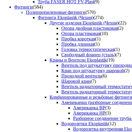
Труба FASER HOT FV-Plast
(9)
Фитинги
(584)
Полипропиленовые фитинги
(570)
Фитинги Ekoplastik (Чехия)
(274)
Другие изделия Ekoplastik (Чехия)
(22)
Опора двойная пластиковая
(2)
Опора пластиковая
(10)
Пробка короткая
(1)
Пробка длинная
(1)
Головка термостатическая
(1)
Свободный фланец (сталь)
(7)
Краны и Вентили Ekoplastik
(19)
Вентиль под штукатурку проходно
Кран под штукатурку шаровой
(2)
Проходной вентиль
(6)
Шаровой кран
(7)
Вентиль радиаторный термостати
Вентиль радиаторный термостати
Комбинированные и резьбовые фитинги E
Американки (разборные соединен
Американка ВР
(3)
Американка НР
(3)
Разборное соединение труба
Водорозетки Ekoplastik
(12)
Водорозетка внутренняя Ekop