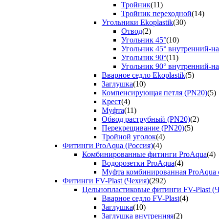
Тройник
(11)
Тройник переходной
(14)
Угольники Ekoplastik
(30)
Отвод
(2)
Угольник 45°
(10)
Угольник 45° внутренний-н
Угольник 90°
(11)
Угольник 90° внутренний-н
Вварное седло Ekoplastik
(5)
Заглушка
(10)
Компенсирующая петля (PN20)
(5)
Крест
(4)
Муфта
(11)
Обвод раструбный (PN20)
(2)
Перекрещивание (PN20)
(5)
Тройной уголок
(4)
Фитинги ProAqua (Россия)
(4)
Комбинированные фитинги ProAqua
(4)
Водорозетки ProAqua
(4)
Муфта комбинированная ProAqua с
Фитинги FV-Plast (Чехия)
(292)
Цельнопластиковые фитинги FV-Plast (Ч
Вварное седло FV-Plast
(4)
Заглушка
(10)
Заглушка внутренняя
(2)