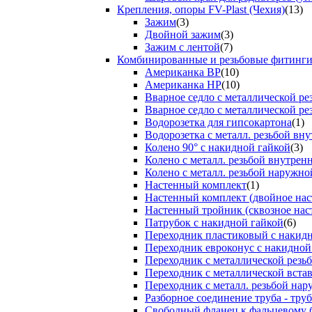
Крепления, опоры FV-Plast (Чехия)
(13)
Зажим
(3)
Двойной зажим
(3)
Зажим с лентой
(7)
Комбинированные и резьбовые фитинг
Американка ВР
(10)
Американка НР
(10)
Вварное седло с металлической р
Вварное седло с металлической ре
Водорозетка для гипсокартона
(1)
Водорозетка с металл. резьбой вну
Колено 90° с накидной гайкой
(3)
Колено с металл. резьбой внутрен
Колено с металл. резьбой наружно
Настенный комплект
(1)
Настенный комплект (двойное нас
Настенный тройник (сквозное нас
Патрубок с накидной гайкой
(6)
Переходник пластиковый с накид
Переходник евроконус с накидной
Переходник с металлической резь
Переходник с металлической вста
Переходник с металл. резьбой на
Разборное соединение труба - труб
Свободный фланец к фальцевому 