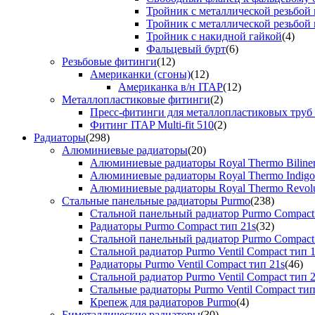
Тройник с металлической резьбой
Тройник с металлической резьбой
Тройник с накидной гайкой
(4)
Фальцевый бурт
(6)
Резьбовые фитинги
(12)
Американки (сгоны)
(12)
Американка в/н ITAP
(12)
Металлопластиковые фитинги
(2)
Пресс-фитинги для металлопластиковых труб
Фитинг ITAP Multi-fit 510
(2)
Радиаторы
(298)
Алюминиевые радиаторы
(20)
Алюминиевые радиаторы Royal Thermo Biline
Алюминиевые радиаторы Royal Thermo Indigo
Алюминиевые радиаторы Royal Thermo Revolu
Стальные панельные радиаторы Purmo
(238)
Стальной панельный радиатор Purmo Compact
Радиаторы Purmo Compact тип 21s
(32)
Стальной панельный радиатор Purmo Compact
Стальной радиатор Purmo Ventil Compact тип 
Радиаторы Purmo Ventil Compact тип 21s
(46)
Стальной радиатор Purmo Ventil Compact тип 
Стальные радиаторы Purmo Ventil Compact тип
Крепеж для радиаторов Purmo
(4)
Биметаллические радиаторы
(30)