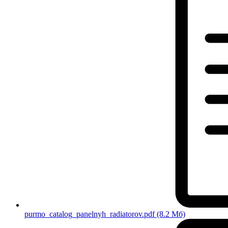
purmo_catalog_panelnyh_radiatorov.pdf
(8.2 Мб)