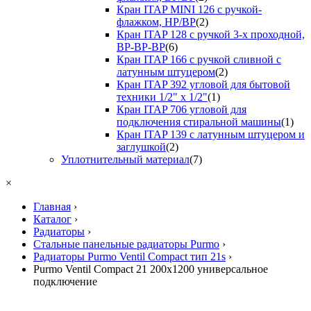
Кран ITAP MINI 126 с ручкой-
флажком, НР/ВР
(2)
Кран ITAP 128 с ручкой 3-х проходной,
ВР-ВР-ВР
(6)
Кран ITAP 166 с ручкой сливной с
латунным штуцером
(2)
Кран ITAP 392 угловой для бытовой
техники 1/2" х 1/2"
(1)
Кран ITAP 706 угловой для
подключения стиральной машины
(1)
Кран ITAP 139 с латунным штуцером и
заглушкой
(2)
Уплотнительный материал
(7)
×
Главная
›
Каталог
›
Радиаторы
›
Стальные панельные радиаторы Purmo
›
Радиаторы Purmo Ventil Compact тип 21s
›
Purmo Ventil Compact 21 200x1200 универсальное
подключение