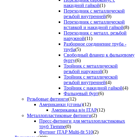
накидной гайкой
(1)
Переходник с металлической
резьбой внутренней
(9)
Переходник с металлической
вставкой и накидной гайкой
(8)
Переходник с металл. резьбой
наружной
(11)
Разборное соединение труба -
труба
(5)
Свободный фланец к фальцевому
бурту
(6)
Тройник с металлической
резьбой наружной
(3)
Тройник с металлической
резьбой внутренней
(4)
Тройник с накидной гайкой
(4)
Фальцевый бурт
(6)
Резьбовые фитинги
(12)
Американки (сгоны)
(12)
Американка в/н ITAP
(12)
Металлопластиковые фитинги
(2)
Пресс-фитинги для металлопластиковых
труб Tiemme
(0)
Фитинг ITAP Multi-fit 510
(2)