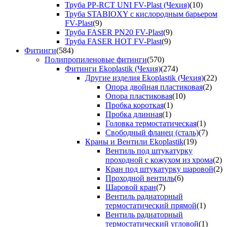
Труба PP-RCT UNI FV-Plast (Чехия)
(10)
Труба STABIOXY с кислородным барьером
FV-Plast
(9)
Труба FASER PN20 FV-Plast
(9)
Труба FASER HOT FV-Plast
(9)
Фитинги
(584)
Полипропиленовые фитинги
(570)
Фитинги Ekoplastik (Чехия)
(274)
Другие изделия Ekoplastik (Чехия)
(22)
Опора двойная пластиковая
(2)
Опора пластиковая
(10)
Пробка короткая
(1)
Пробка длинная
(1)
Головка термостатическая
(1)
Свободный фланец (сталь)
(7)
Краны и Вентили Ekoplastik
(19)
Вентиль под штукатурку
проходной с кожухом из хрома
(2)
Кран под штукатурку шаровой
(2)
Проходной вентиль
(6)
Шаровой кран
(7)
Вентиль радиаторный
термостатический прямой
(1)
Вентиль радиаторный
термостатический угловой
(1)