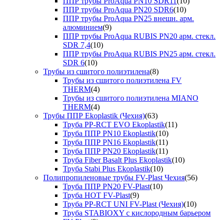
ППР трубы ProAqua PN10 SDR11
(10)
ППР трубы ProAqua PN20 SDR6
(10)
ППР трубы ProAqua PN25 внешн. арм.
алюминием
(9)
ППР трубы ProAqua RUBIS PN20 арм. стекл.
SDR 7,4
(10)
ППР трубы ProAqua RUBIS PN25 арм. стекл.
SDR 6
(10)
Трубы из сшитого полиэтилена
(8)
Трубы из сшитого полиэтилена FV
THERM
(4)
Трубы из сшитого полиэтилена MIANO
THERM
(4)
Трубы ППР Ekoplastik (Чехия)
(63)
Труба PP-RCT EVO Ekoplastik
(11)
Труба ППР PN10 Ekoplastik
(10)
Труба ППР PN16 Ekoplastik
(11)
Труба ППР PN20 Ekoplastik
(11)
Труба Fiber Basalt Plus Ekoplastik
(10)
Труба Stabi Plus Ekoplastik
(10)
Полипропиленовые трубы FV-Plast Чехия
(56)
Труба ППР PN20 FV-Plast
(10)
Труба HOT FV-Plast
(9)
Труба PP-RCT UNI FV-Plast (Чехия)
(10)
Труба STABIOXY с кислородным барьером