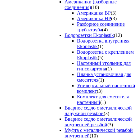
Американки (разборные
соединения)
(10)
Американка ВР
(3)
Американка НР
(3)
Разборное соединение
труба-труба
(4)
Водорозетки Ekoplastik
(12)
Водорозетка внутренняя
Ekoplastik
(1)
Водорозетка с креплением
Ekoplastik
(5)
Настенный угольник для
гипсокартона
(1)
Планка установочная для
смесителя
(1)
Универсальный настенный
комплект
(3)
Комплект для смесителя
настенный
(1)
Вварное седло с металлической
наружной резьбой
(3)
Вварное седло с металлической
внутренней резьбой
(3)
Муфта с металлической резьбой
внутренней
(10)