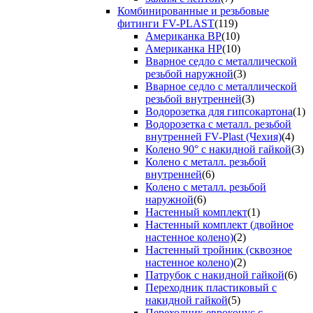
Комбинированные и резьбовые
фитинги FV-PLAST
(119)
Американка ВР
(10)
Американка НР
(10)
Вварное седло с металлической
резьбой наружной
(3)
Вварное седло с металлической
резьбой внутренней
(3)
Водорозетка для гипсокартона
(1)
Водорозетка с металл. резьбой
внутренней FV-Plast (Чехия)
(4)
Колено 90° с накидной гайкой
(3)
Колено с металл. резьбой
внутренней
(6)
Колено с металл. резьбой
наружной
(6)
Настенный комплект
(1)
Настенный комплект (двойное
настенное колено)
(2)
Настенный тройник (сквозное
настенное колено)
(2)
Патрубок с накидной гайкой
(6)
Переходник пластиковый с
накидной гайкой
(5)
Переходник евроконус с