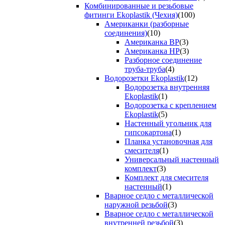
Комбинированные и резьбовые
фитинги Ekoplastik (Чехия)
(100)
Американки (разборные
соединения)
(10)
Американка ВР
(3)
Американка НР
(3)
Разборное соединение
труба-труба
(4)
Водорозетки Ekoplastik
(12)
Водорозетка внутренняя
Ekoplastik
(1)
Водорозетка с креплением
Ekoplastik
(5)
Настенный угольник для
гипсокартона
(1)
Планка установочная для
смесителя
(1)
Универсальный настенный
комплект
(3)
Комплект для смесителя
настенный
(1)
Вварное седло с металлической
наружной резьбой
(3)
Вварное седло с металлической
внутренней резьбой
(3)