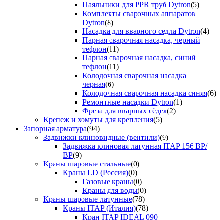
Паяльники для PPR труб Dytron
(5)
Комплекты сварочных аппаратов
Dytron
(8)
Насадка для вварного седла Dytron
(4)
Парная сварочная насадка, черный
тефлон
(11)
Парная сварочная насадка, синий
тефлон
(11)
Колодочная сварочная насадка
черная
(6)
Колодочная сварочная насадка синяя
(6)
Ремонтные насадки Dytron
(1)
Фреза для вварных сёдел
(2)
Крепеж и хомуты для крепления
(5)
Запорная арматура
(94)
Задвижки клиновидные (вентили)
(9)
Задвижка клиновая латунная ITAP 156 ВР/
ВР
(9)
Краны шаровые стальные
(0)
Краны LD (Россия)
(0)
Газовые краны
(0)
Краны для воды
(0)
Краны шаровые латунные
(78)
Краны ITAP (Италия)
(78)
Кран ITAP IDEAL 090