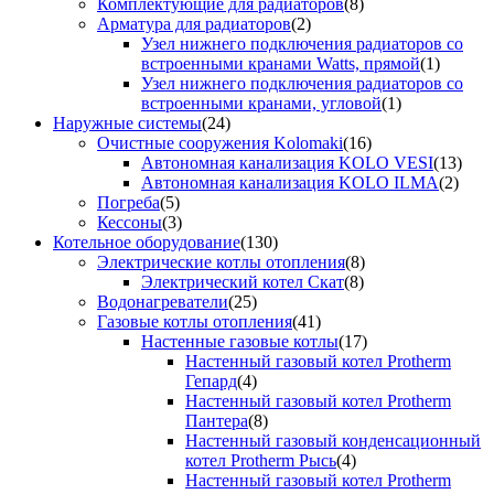
Комплектующие для радиаторов
(8)
Арматура для радиаторов
(2)
Узел нижнего подключения радиаторов со
встроенными кранами Watts, прямой
(1)
Узел нижнего подключения радиаторов со
встроенными кранами, угловой
(1)
Наружные системы
(24)
Очистные сооружения Kolomaki
(16)
Автономная канализация KOLO VESI
(13)
Автономная канализация KOLO ILMA
(2)
Погреба
(5)
Кессоны
(3)
Котельное оборудование
(130)
Электрические котлы отопления
(8)
Электрический котел Скат
(8)
Водонагреватели
(25)
Газовые котлы отопления
(41)
Настенные газовые котлы
(17)
Настенный газовый котел Protherm
Гепард
(4)
Настенный газовый котел Protherm
Пантера
(8)
Настенный газовый конденсационный
котел Protherm Рысь
(4)
Настенный газовый котел Protherm