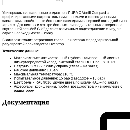
Универсальные панельные радиаторы PURMO Ventil Compact с
профилированными нагревательными панелями и конвекционными
элементами, снабжённые боковыми накладками и верхней накладкой типа
«гриль». Два нижних и четыре боковых присоединительных отверстия с
внутренней резьбой G ½” делают возможным подсоединение снизу, а в
случае необходимости – сбоку.
В комплект входит встроенная клапанная вставка с предварительной
регулировкой производства Oventrop.
Технические данные:
Материал: высококачественный глубокоштампованный лист из
низкоуглеродистой холоднокатаной стали DC01 по EN 10130
Патрубки: 2 x G ½ " снизу справа (слева – на заказ)
Рабочее давление: 10 бар
Максимальная температура: 110 °C
Испытательное давление: 15 бар (заводское – 13 бар)
Цвет: белый RAL 9016, другие цвета по шкале RAL – по заказу
Аксессуары: кронштейны, пробка, воздухоотводчик в комплекте с
радиатором
Документация