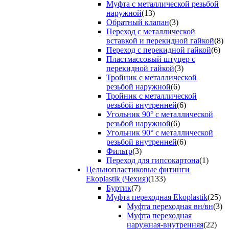
Муфта с металлической резьбой
наружной
(13)
Обратный клапан
(3)
Переход с металлической
вставкой и перекидной гайкой
(8)
Переход с перекидной гайкой
(6)
Пластмассовый штуцер с
перекидной гайкой
(3)
Тройник с металлической
резьбой наружной
(6)
Тройник с металлической
резьбой внутренней
(6)
Угольник 90° с металлической
резьбой наружной
(6)
Угольник 90° с металлической
резьбой внутренней
(6)
Фильтр
(3)
Переход для гипсокартона
(1)
Цельнопластиковые фитинги
Ekoplastik (Чехия)
(133)
Буртик
(7)
Муфта переходная Ekoplastik
(25)
Муфта переходная вн/вн
(3)
Муфта переходная
наружная-внутренняя
(22)