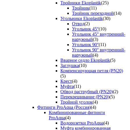
Тройники Ekoplastik
(25)
Тройник
(11)
Тройник переходной
(14)
Угольники Ekoplastik
(30)
Отвод
(2)
Угольник 45°
(10)
Угольник 45° внутренний-
наружный
(3)
Угольник 90°
(11)
Угольник 90° внутренний-
наружный
(4)
Вварное седло Ekoplastik
(5)
Заглушка
(10)
Компенсирующая петля (PN20)
(5)
Крест
(4)
Муфта
(11)
Обвод раструбный (PN20)
(2)
Перекрещивание (PN20)
(5)
Тройной уголок
(4)
Фитинги ProAqua (Россия)
(4)
Комбинированные фитинги
ProAqua
(4)
Водорозетки ProAqua
(4)
Муфта комбинированная