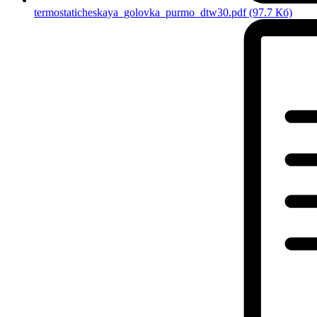
termostaticheskaya_golovka_purmo_dtw30.pdf
(97.7 Кб)