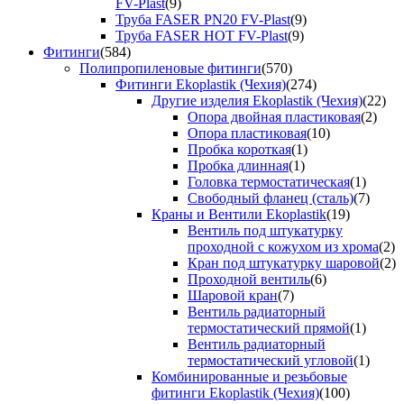
FV-Plast
(9)
Труба FASER PN20 FV-Plast
(9)
Труба FASER HOT FV-Plast
(9)
Фитинги
(584)
Полипропиленовые фитинги
(570)
Фитинги Ekoplastik (Чехия)
(274)
Другие изделия Ekoplastik (Чехия)
(22)
Опора двойная пластиковая
(2)
Опора пластиковая
(10)
Пробка короткая
(1)
Пробка длинная
(1)
Головка термостатическая
(1)
Свободный фланец (сталь)
(7)
Краны и Вентили Ekoplastik
(19)
Вентиль под штукатурку
проходной с кожухом из хрома
(2)
Кран под штукатурку шаровой
(2)
Проходной вентиль
(6)
Шаровой кран
(7)
Вентиль радиаторный
термостатический прямой
(1)
Вентиль радиаторный
термостатический угловой
(1)
Комбинированные и резьбовые
фитинги Ekoplastik (Чехия)
(100)