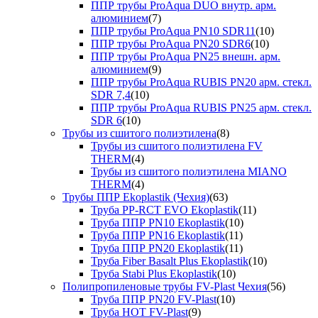
ППР трубы ProAqua DUO внутр. арм.
алюминием
(7)
ППР трубы ProAqua PN10 SDR11
(10)
ППР трубы ProAqua PN20 SDR6
(10)
ППР трубы ProAqua PN25 внешн. арм.
алюминием
(9)
ППР трубы ProAqua RUBIS PN20 арм. стекл.
SDR 7,4
(10)
ППР трубы ProAqua RUBIS PN25 арм. стекл.
SDR 6
(10)
Трубы из сшитого полиэтилена
(8)
Трубы из сшитого полиэтилена FV
THERM
(4)
Трубы из сшитого полиэтилена MIANO
THERM
(4)
Трубы ППР Ekoplastik (Чехия)
(63)
Труба PP-RCT EVO Ekoplastik
(11)
Труба ППР PN10 Ekoplastik
(10)
Труба ППР PN16 Ekoplastik
(11)
Труба ППР PN20 Ekoplastik
(11)
Труба Fiber Basalt Plus Ekoplastik
(10)
Труба Stabi Plus Ekoplastik
(10)
Полипропиленовые трубы FV-Plast Чехия
(56)
Труба ППР PN20 FV-Plast
(10)
Труба HOT FV-Plast
(9)