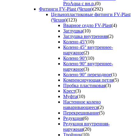
ProAqua с вн.р.
(0)
Фитинги FV-Plast (Чехия)
(292)
Цельнопластиковые фитинги FV-Plast
(Чехия)
(123)
Вварное седло FV-Plast
(4)
Заглушка
(10)
Заглушка внутренняя
(2)
Колено 45°
(10)
Колено 45° внутреннее-
наружное
(2)
Колено 90°
(10)
Колено 90° внутреннее-
наружное
(3)
Колено 90° переходное
(1)
Компенсирующая петля
(5)
Пробка пластиковая
(3)
Крест
(3)
Муфта
(10)
Настенное колено
наваривающееся
(2)
Перекрещивание
(5)
Редукция
(6)
Редукция внутренняя-
наружная
(20)
Тройник
(10)