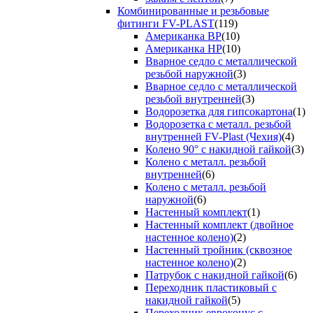
Комбинированные и резьбовые
фитинги FV-PLAST
(119)
Американка ВР
(10)
Американка НР
(10)
Вварное седло с металлической
резьбой наружной
(3)
Вварное седло с металлической
резьбой внутренней
(3)
Водорозетка для гипсокартона
(1)
Водорозетка с металл. резьбой
внутренней FV-Plast (Чехия)
(4)
Колено 90° с накидной гайкой
(3)
Колено с металл. резьбой
внутренней
(6)
Колено с металл. резьбой
наружной
(6)
Настенный комплект
(1)
Настенный комплект (двойное
настенное колено)
(2)
Настенный тройник (сквозное
настенное колено)
(2)
Патрубок с накидной гайкой
(6)
Переходник пластиковый с
накидной гайкой
(5)
Переходник евроконус с