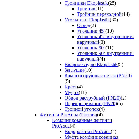
Тройники Ekoplastik
(25)
Тройник
(11)
Тройник переходной
(14)
Угольники Ekoplastik
(30)
Отвод
(2)
Угольник 45°
(10)
Угольник 45° внутренний-
наружный
(3)
Угольник 90°
(11)
Угольник 90° внутренний-
наружный
(4)
Вварное седло Ekoplastik
(5)
Заглушка
(10)
Компенсирующая петля (PN20)
(5)
Крест
(4)
Муфта
(11)
Обвод раструбный (PN20)
(2)
Перекрещивание (PN20)
(5)
Тройной уголок
(4)
Фитинги ProAqua (Россия)
(4)
Комбинированные фитинги
ProAqua
(4)
Водорозетки ProAqua
(4)
Муфта комбинированная