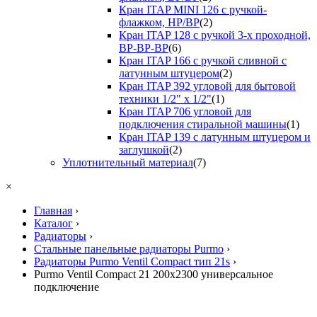
Кран ITAP MINI 126 с ручкой-
флажком, НР/ВР
(2)
Кран ITAP 128 с ручкой 3-х проходной,
ВР-ВР-ВР
(6)
Кран ITAP 166 с ручкой сливной с
латунным штуцером
(2)
Кран ITAP 392 угловой для бытовой
техники 1/2" х 1/2"
(1)
Кран ITAP 706 угловой для
подключения стиральной машины
(1)
Кран ITAP 139 с латунным штуцером и
заглушкой
(2)
Уплотнительный материал
(7)
×
Главная
›
Каталог
›
Радиаторы
›
Стальные панельные радиаторы Purmo
›
Радиаторы Purmo Ventil Compact тип 21s
›
Purmo Ventil Compact 21 200x2300 универсальное
подключение