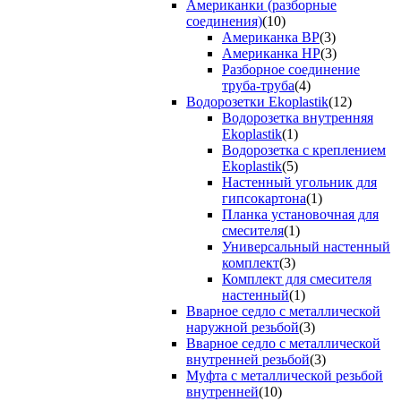
Американки (разборные
соединения)
(10)
Американка ВР
(3)
Американка НР
(3)
Разборное соединение
труба-труба
(4)
Водорозетки Ekoplastik
(12)
Водорозетка внутренняя
Ekoplastik
(1)
Водорозетка с креплением
Ekoplastik
(5)
Настенный угольник для
гипсокартона
(1)
Планка установочная для
смесителя
(1)
Универсальный настенный
комплект
(3)
Комплект для смесителя
настенный
(1)
Вварное седло с металлической
наружной резьбой
(3)
Вварное седло с металлической
внутренней резьбой
(3)
Муфта с металлической резьбой
внутренней
(10)