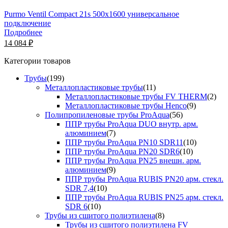
Purmo Ventil Compact 21s 500х1600 универсальное
подключение
Подробнее
14 084 ₽
Категории товаров
Трубы
(199)
Металлопластиковые трубы
(11)
Металлопластиковые трубы FV THERM
(2)
Металлопластиковые трубы Henco
(9)
Полипропиленовые трубы ProAqua
(56)
ППР трубы ProAqua DUO внутр. арм.
алюминием
(7)
ППР трубы ProAqua PN10 SDR11
(10)
ППР трубы ProAqua PN20 SDR6
(10)
ППР трубы ProAqua PN25 внешн. арм.
алюминием
(9)
ППР трубы ProAqua RUBIS PN20 арм. стекл.
SDR 7,4
(10)
ППР трубы ProAqua RUBIS PN25 арм. стекл.
SDR 6
(10)
Трубы из сшитого полиэтилена
(8)
Трубы из сшитого полиэтилена FV