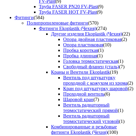
FV-Plast
(9)
Труба FASER PN20 FV-Plast
(9)
Труба FASER HOT FV-Plast
(9)
Фитинги
(584)
Полипропиленовые фитинги
(570)
Фитинги Ekoplastik (Чехия)
(274)
Другие изделия Ekoplastik (Чехия)
(22)
Опора двойная пластиковая
(2)
Опора пластиковая
(10)
Пробка короткая
(1)
Пробка длинная
(1)
Головка термостатическая
(1)
Свободный фланец (сталь)
(7)
Краны и Вентили Ekoplastik
(19)
Вентиль под штукатурку
проходной с кожухом из хрома
(2)
Кран под штукатурку шаровой
(2)
Проходной вентиль
(6)
Шаровой кран
(7)
Вентиль радиаторный
термостатический прямой
(1)
Вентиль радиаторный
термостатический угловой
(1)
Комбинированные и резьбовые
фитинги Ekoplastik (Чехия)
(100)