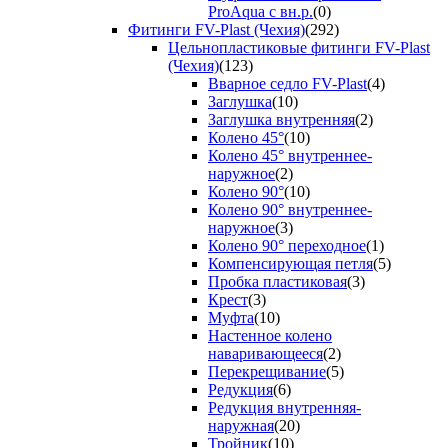
ProAqua с вн.р.
(0)
Фитинги FV-Plast (Чехия)
(292)
Цельнопластиковые фитинги FV-Plast
(Чехия)
(123)
Вварное седло FV-Plast
(4)
Заглушка
(10)
Заглушка внутренняя
(2)
Колено 45°
(10)
Колено 45° внутреннее-
наружное
(2)
Колено 90°
(10)
Колено 90° внутреннее-
наружное
(3)
Колено 90° переходное
(1)
Компенсирующая петля
(5)
Пробка пластиковая
(3)
Крест
(3)
Муфта
(10)
Настенное колено
наваривающееся
(2)
Перекрещивание
(5)
Редукция
(6)
Редукция внутренняя-
наружная
(20)
Тройник
(10)