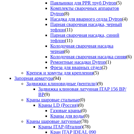
Паяльники для PPR труб Dytron
(5)
Комплекты сварочных аппаратов
Dytron
(8)
Насадка для вварного седла Dytron
(4)
Парная сварочная насадка, черный
тефлон
(11)
Парная сварочная насадка, синий
тефлон
(11)
Колодочная сварочная насадка
черная
(6)
Колодочная сварочная насадка синяя
(6)
Ремонтные насадки Dytron
(1)
Фреза для вварных сёдел
(2)
Крепеж и хомуты для крепления
(5)
Запорная арматура
(94)
Задвижки клиновидные (вентили)
(9)
Задвижка клиновая латунная ITAP 156 ВР/
ВР
(9)
Краны шаровые стальные
(0)
Краны LD (Россия)
(0)
Газовые краны
(0)
Краны для воды
(0)
Краны шаровые латунные
(78)
Краны ITAP (Италия)
(78)
Кран ITAP IDEAL 090