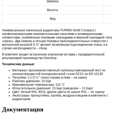
Ширина
Высота
Вид
Универсальные панельные радиаторы PURMO Ventil Compact с
профилированными нагревательными панелями и конвекционными
элементами, снабжённые боковыми накладками и верхней накладкой типа
«гриль». Два нижних и четыре боковых присоединительных отверстия с
внутренней резьбой G ½” делают возможным подсоединение снизу, а в
случае необходимости – сбоку.
В комплект входит встроенная клапанная вставка с предварительной
регулировкой производства Oventrop.
Технические данные:
Материал: высококачественный глубокоштампованный лист из
низкоуглеродистой холоднокатаной стали DC01 по EN 10130
Патрубки: 2 x G ½ " снизу справа (слева – на заказ)
Рабочее давление: 10 бар
Максимальная температура: 110 °C
Испытательное давление: 15 бар (заводское – 13 бар)
Цвет: белый RAL 9016, другие цвета по шкале RAL – по заказу
Аксессуары: кронштейны, пробка, воздухоотводчик в комплекте с
радиатором
Документация