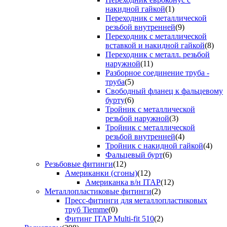
накидной гайкой
(1)
Переходник с металлической
резьбой внутренней
(9)
Переходник с металлической
вставкой и накидной гайкой
(8)
Переходник с металл. резьбой
наружной
(11)
Разборное соединение труба -
труба
(5)
Свободный фланец к фальцевому
бурту
(6)
Тройник с металлической
резьбой наружной
(3)
Тройник с металлической
резьбой внутренней
(4)
Тройник с накидной гайкой
(4)
Фальцевый бурт
(6)
Резьбовые фитинги
(12)
Американки (сгоны)
(12)
Американка в/н ITAP
(12)
Металлопластиковые фитинги
(2)
Пресс-фитинги для металлопластиковых
труб Tiemme
(0)
Фитинг ITAP Multi-fit 510
(2)