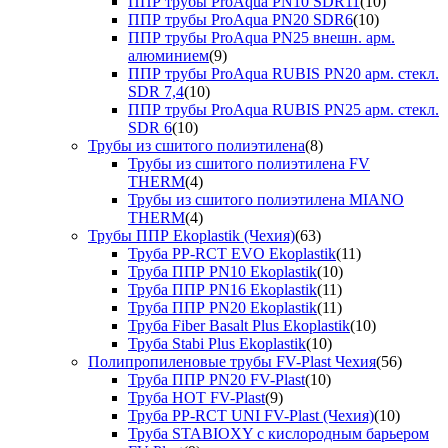
ППР трубы ProAqua PN10 SDR11
(10)
ППР трубы ProAqua PN20 SDR6
(10)
ППР трубы ProAqua PN25 внешн. арм.
алюминием
(9)
ППР трубы ProAqua RUBIS PN20 арм. стекл.
SDR 7,4
(10)
ППР трубы ProAqua RUBIS PN25 арм. стекл.
SDR 6
(10)
Трубы из сшитого полиэтилена
(8)
Трубы из сшитого полиэтилена FV
THERM
(4)
Трубы из сшитого полиэтилена MIANO
THERM
(4)
Трубы ППР Ekoplastik (Чехия)
(63)
Труба PP-RCT EVO Ekoplastik
(11)
Труба ППР PN10 Ekoplastik
(10)
Труба ППР PN16 Ekoplastik
(11)
Труба ППР PN20 Ekoplastik
(11)
Труба Fiber Basalt Plus Ekoplastik
(10)
Труба Stabi Plus Ekoplastik
(10)
Полипропиленовые трубы FV-Plast Чехия
(56)
Труба ППР PN20 FV-Plast
(10)
Труба HOT FV-Plast
(9)
Труба PP-RCT UNI FV-Plast (Чехия)
(10)
Труба STABIOXY с кислородным барьером