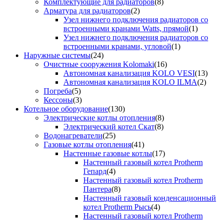
Комплектующие для радиаторов
(8)
Арматура для радиаторов
(2)
Узел нижнего подключения радиаторов со
встроенными кранами Watts, прямой
(1)
Узел нижнего подключения радиаторов со
встроенными кранами, угловой
(1)
Наружные системы
(24)
Очистные сооружения Kolomaki
(16)
Автономная канализация KOLO VESI
(13)
Автономная канализация KOLO ILMA
(2)
Погреба
(5)
Кессоны
(3)
Котельное оборудование
(130)
Электрические котлы отопления
(8)
Электрический котел Скат
(8)
Водонагреватели
(25)
Газовые котлы отопления
(41)
Настенные газовые котлы
(17)
Настенный газовый котел Protherm
Гепард
(4)
Настенный газовый котел Protherm
Пантера
(8)
Настенный газовый конденсационный
котел Protherm Рысь
(4)
Настенный газовый котел Protherm