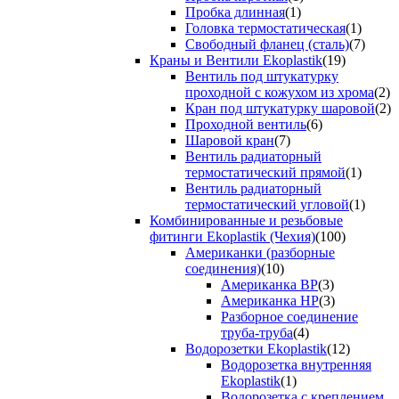
Пробка длинная
(1)
Головка термостатическая
(1)
Свободный фланец (сталь)
(7)
Краны и Вентили Ekoplastik
(19)
Вентиль под штукатурку
проходной с кожухом из хрома
(2)
Кран под штукатурку шаровой
(2)
Проходной вентиль
(6)
Шаровой кран
(7)
Вентиль радиаторный
термостатический прямой
(1)
Вентиль радиаторный
термостатический угловой
(1)
Комбинированные и резьбовые
фитинги Ekoplastik (Чехия)
(100)
Американки (разборные
соединения)
(10)
Американка ВР
(3)
Американка НР
(3)
Разборное соединение
труба-труба
(4)
Водорозетки Ekoplastik
(12)
Водорозетка внутренняя
Ekoplastik
(1)
Водорозетка с креплением