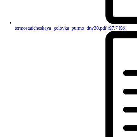
termostaticheskaya_golovka_purmo_dtw30.pdf
(97.7 Кб)