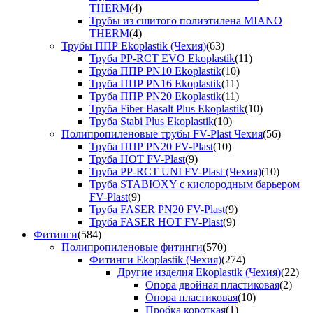
THERM
(4)
Трубы из сшитого полиэтилена MIANO
THERM
(4)
Трубы ППР Ekoplastik (Чехия)
(63)
Труба PP-RCT EVO Ekoplastik
(11)
Труба ППР PN10 Ekoplastik
(10)
Труба ППР PN16 Ekoplastik
(11)
Труба ППР PN20 Ekoplastik
(11)
Труба Fiber Basalt Plus Ekoplastik
(10)
Труба Stabi Plus Ekoplastik
(10)
Полипропиленовые трубы FV-Plast Чехия
(56)
Труба ППР PN20 FV-Plast
(10)
Труба HOT FV-Plast
(9)
Труба PP-RCT UNI FV-Plast (Чехия)
(10)
Труба STABIOXY с кислородным барьером
FV-Plast
(9)
Труба FASER PN20 FV-Plast
(9)
Труба FASER HOT FV-Plast
(9)
Фитинги
(584)
Полипропиленовые фитинги
(570)
Фитинги Ekoplastik (Чехия)
(274)
Другие изделия Ekoplastik (Чехия)
(22)
Опора двойная пластиковая
(2)
Опора пластиковая
(10)
Пробка короткая
(1)