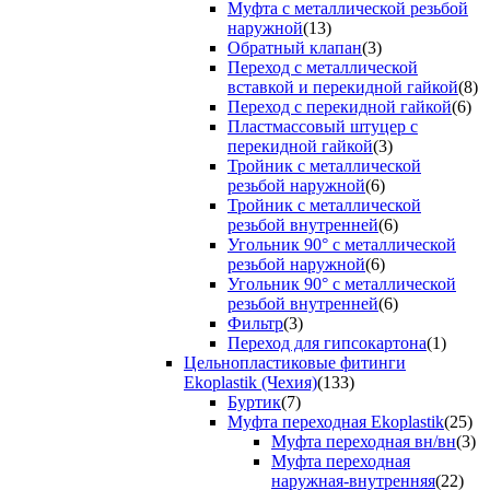
Муфта с металлической резьбой
наружной
(13)
Обратный клапан
(3)
Переход с металлической
вставкой и перекидной гайкой
(8)
Переход с перекидной гайкой
(6)
Пластмассовый штуцер с
перекидной гайкой
(3)
Тройник с металлической
резьбой наружной
(6)
Тройник с металлической
резьбой внутренней
(6)
Угольник 90° с металлической
резьбой наружной
(6)
Угольник 90° с металлической
резьбой внутренней
(6)
Фильтр
(3)
Переход для гипсокартона
(1)
Цельнопластиковые фитинги
Ekoplastik (Чехия)
(133)
Буртик
(7)
Муфта переходная Ekoplastik
(25)
Муфта переходная вн/вн
(3)
Муфта переходная
наружная-внутренняя
(22)