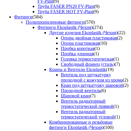
FV-Plast
(9)
Труба FASER PN20 FV-Plast
(9)
Труба FASER HOT FV-Plast
(9)
Фитинги
(584)
Полипропиленовые фитинги
(570)
Фитинги Ekoplastik (Чехия)
(274)
Другие изделия Ekoplastik (Чехия)
(22)
Опора двойная пластиковая
(2)
Опора пластиковая
(10)
Пробка короткая
(1)
Пробка длинная
(1)
Головка термостатическая
(1)
Свободный фланец (сталь)
(7)
Краны и Вентили Ekoplastik
(19)
Вентиль под штукатурку
проходной с кожухом из хрома
(2)
Кран под штукатурку шаровой
(2)
Проходной вентиль
(6)
Шаровой кран
(7)
Вентиль радиаторный
термостатический прямой
(1)
Вентиль радиаторный
термостатический угловой
(1)
Комбинированные и резьбовые
фитинги Ekoplastik (Чехия)
(100)