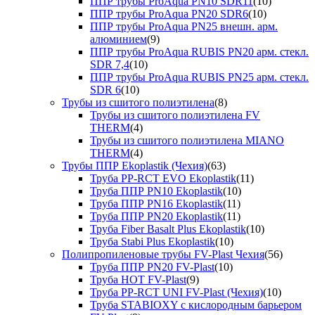
ППР трубы ProAqua PN10 SDR11
(10)
ППР трубы ProAqua PN20 SDR6
(10)
ППР трубы ProAqua PN25 внешн. арм.
алюминием
(9)
ППР трубы ProAqua RUBIS PN20 арм. стекл.
SDR 7,4
(10)
ППР трубы ProAqua RUBIS PN25 арм. стекл.
SDR 6
(10)
Трубы из сшитого полиэтилена
(8)
Трубы из сшитого полиэтилена FV
THERM
(4)
Трубы из сшитого полиэтилена MIANO
THERM
(4)
Трубы ППР Ekoplastik (Чехия)
(63)
Труба PP-RCT EVO Ekoplastik
(11)
Труба ППР PN10 Ekoplastik
(10)
Труба ППР PN16 Ekoplastik
(11)
Труба ППР PN20 Ekoplastik
(11)
Труба Fiber Basalt Plus Ekoplastik
(10)
Труба Stabi Plus Ekoplastik
(10)
Полипропиленовые трубы FV-Plast Чехия
(56)
Труба ППР PN20 FV-Plast
(10)
Труба HOT FV-Plast
(9)
Труба PP-RCT UNI FV-Plast (Чехия)
(10)
Труба STABIOXY с кислородным барьером