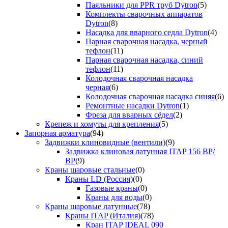
Паяльники для PPR труб Dytron
(5)
Комплекты сварочных аппаратов
Dytron
(8)
Насадка для вварного седла Dytron
(4)
Парная сварочная насадка, черный
тефлон
(11)
Парная сварочная насадка, синий
тефлон
(11)
Колодочная сварочная насадка
черная
(6)
Колодочная сварочная насадка синяя
(6)
Ремонтные насадки Dytron
(1)
Фреза для вварных сёдел
(2)
Крепеж и хомуты для крепления
(5)
Запорная арматура
(94)
Задвижки клиновидные (вентили)
(9)
Задвижка клиновая латунная ITAP 156 ВР/
ВР
(9)
Краны шаровые стальные
(0)
Краны LD (Россия)
(0)
Газовые краны
(0)
Краны для воды
(0)
Краны шаровые латунные
(78)
Краны ITAP (Италия)
(78)
Кран ITAP IDEAL 090