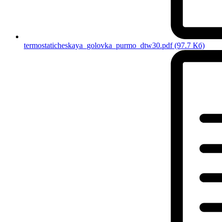
termostaticheskaya_golovka_purmo_dtw30.pdf
(97.7 Кб)