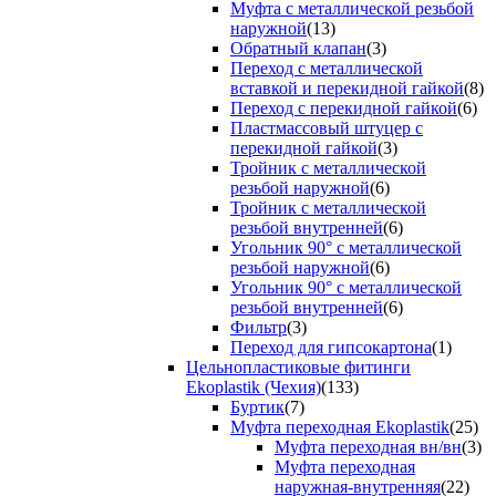
Муфта с металлической резьбой
наружной
(13)
Обратный клапан
(3)
Переход с металлической
вставкой и перекидной гайкой
(8)
Переход с перекидной гайкой
(6)
Пластмассовый штуцер с
перекидной гайкой
(3)
Тройник с металлической
резьбой наружной
(6)
Тройник с металлической
резьбой внутренней
(6)
Угольник 90° с металлической
резьбой наружной
(6)
Угольник 90° с металлической
резьбой внутренней
(6)
Фильтр
(3)
Переход для гипсокартона
(1)
Цельнопластиковые фитинги
Ekoplastik (Чехия)
(133)
Буртик
(7)
Муфта переходная Ekoplastik
(25)
Муфта переходная вн/вн
(3)
Муфта переходная
наружная-внутренняя
(22)