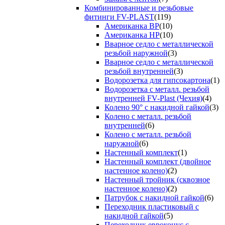
Комбинированные и резьбовые
фитинги FV-PLAST
(119)
Американка ВР
(10)
Американка НР
(10)
Вварное седло с металлической
резьбой наружной
(3)
Вварное седло с металлической
резьбой внутренней
(3)
Водорозетка для гипсокартона
(1)
Водорозетка с металл. резьбой
внутренней FV-Plast (Чехия)
(4)
Колено 90° с накидной гайкой
(3)
Колено с металл. резьбой
внутренней
(6)
Колено с металл. резьбой
наружной
(6)
Настенный комплект
(1)
Настенный комплект (двойное
настенное колено)
(2)
Настенный тройник (сквозное
настенное колено)
(2)
Патрубок с накидной гайкой
(6)
Переходник пластиковый с
накидной гайкой
(5)
Переходник евроконус с