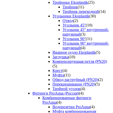
Тройники Ekoplastik
(25)
Тройник
(11)
Тройник переходной
(14)
Угольники Ekoplastik
(30)
Отвод
(2)
Угольник 45°
(10)
Угольник 45° внутренний-
наружный
(3)
Угольник 90°
(11)
Угольник 90° внутренний-
наружный
(4)
Вварное седло Ekoplastik
(5)
Заглушка
(10)
Компенсирующая петля (PN20)
(5)
Крест
(4)
Муфта
(11)
Обвод раструбный (PN20)
(2)
Перекрещивание (PN20)
(5)
Тройной уголок
(4)
Фитинги ProAqua (Россия)
(4)
Комбинированные фитинги
ProAqua
(4)
Водорозетки ProAqua
(4)
Муфта комбинированная