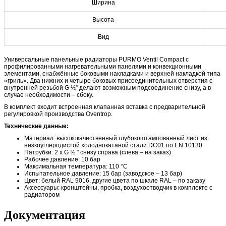
Ширина
Высота
Вид
Универсальные панельные радиаторы PURMO Ventil Compact с
профилированными нагревательными панелями и конвекционными
элементами, снабжённые боковыми накладками и верхней накладкой типа
«гриль». Два нижних и четыре боковых присоединительных отверстия с
внутренней резьбой G ½” делают возможным подсоединение снизу, а в
случае необходимости – сбоку.
В комплект входит встроенная клапанная вставка с предварительной
регулировкой производства Oventrop.
Технические данные:
Материал: высококачественный глубокоштампованный лист из
низкоуглеродистой холоднокатаной стали DC01 по EN 10130
Патрубки: 2 x G ½ " снизу справа (слева – на заказ)
Рабочее давление: 10 бар
Максимальная температура: 110 °C
Испытательное давление: 15 бар (заводское – 13 бар)
Цвет: белый RAL 9016, другие цвета по шкале RAL – по заказу
Аксессуары: кронштейны, пробка, воздухоотводчик в комплекте с
радиатором
Документация