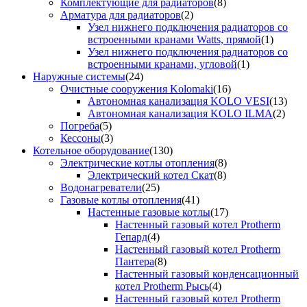
Комплектующие для радиаторов
(8)
Арматура для радиаторов
(2)
Узел нижнего подключения радиаторов со
встроенными кранами Watts, прямой
(1)
Узел нижнего подключения радиаторов со
встроенными кранами, угловой
(1)
Наружные системы
(24)
Очистные сооружения Kolomaki
(16)
Автономная канализация KOLO VESI
(13)
Автономная канализация KOLO ILMA
(2)
Погреба
(5)
Кессоны
(3)
Котельное оборудование
(130)
Электрические котлы отопления
(8)
Электрический котел Скат
(8)
Водонагреватели
(25)
Газовые котлы отопления
(41)
Настенные газовые котлы
(17)
Настенный газовый котел Protherm
Гепард
(4)
Настенный газовый котел Protherm
Пантера
(8)
Настенный газовый конденсационный
котел Protherm Рысь
(4)
Настенный газовый котел Protherm