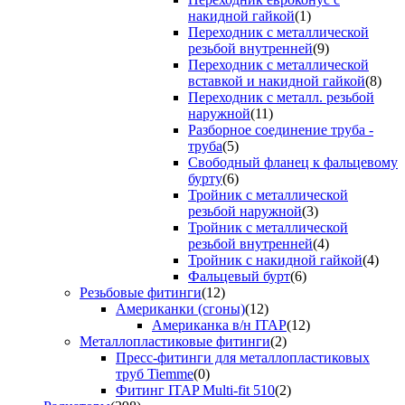
накидной гайкой
(1)
Переходник с металлической
резьбой внутренней
(9)
Переходник с металлической
вставкой и накидной гайкой
(8)
Переходник с металл. резьбой
наружной
(11)
Разборное соединение труба -
труба
(5)
Свободный фланец к фальцевому
бурту
(6)
Тройник с металлической
резьбой наружной
(3)
Тройник с металлической
резьбой внутренней
(4)
Тройник с накидной гайкой
(4)
Фальцевый бурт
(6)
Резьбовые фитинги
(12)
Американки (сгоны)
(12)
Американка в/н ITAP
(12)
Металлопластиковые фитинги
(2)
Пресс-фитинги для металлопластиковых
труб Tiemme
(0)
Фитинг ITAP Multi-fit 510
(2)