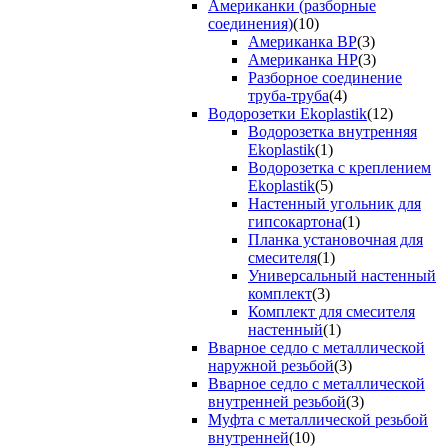
Американки (разборные
соединения)
(10)
Американка ВР
(3)
Американка НР
(3)
Разборное соединение
труба-труба
(4)
Водорозетки Ekoplastik
(12)
Водорозетка внутренняя
Ekoplastik
(1)
Водорозетка с креплением
Ekoplastik
(5)
Настенный угольник для
гипсокартона
(1)
Планка установочная для
смесителя
(1)
Универсальный настенный
комплект
(3)
Комплект для смесителя
настенный
(1)
Вварное седло с металлической
наружной резьбой
(3)
Вварное седло с металлической
внутренней резьбой
(3)
Муфта с металлической резьбой
внутренней
(10)