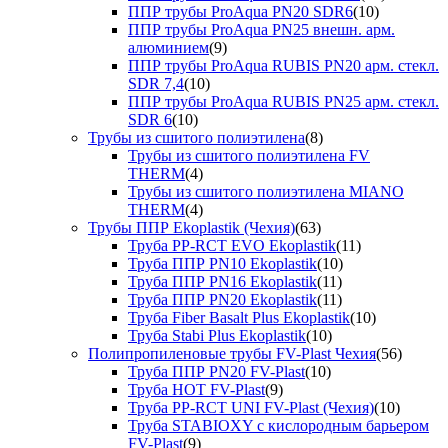
ППР трубы ProAqua PN20 SDR6
(10)
ППР трубы ProAqua PN25 внешн. арм.
алюминием
(9)
ППР трубы ProAqua RUBIS PN20 арм. стекл.
SDR 7,4
(10)
ППР трубы ProAqua RUBIS PN25 арм. стекл.
SDR 6
(10)
Трубы из сшитого полиэтилена
(8)
Трубы из сшитого полиэтилена FV
THERM
(4)
Трубы из сшитого полиэтилена MIANO
THERM
(4)
Трубы ППР Ekoplastik (Чехия)
(63)
Труба PP-RCT EVO Ekoplastik
(11)
Труба ППР PN10 Ekoplastik
(10)
Труба ППР PN16 Ekoplastik
(11)
Труба ППР PN20 Ekoplastik
(11)
Труба Fiber Basalt Plus Ekoplastik
(10)
Труба Stabi Plus Ekoplastik
(10)
Полипропиленовые трубы FV-Plast Чехия
(56)
Труба ППР PN20 FV-Plast
(10)
Труба HOT FV-Plast
(9)
Труба PP-RCT UNI FV-Plast (Чехия)
(10)
Труба STABIOXY с кислородным барьером
FV-Plast
(9)