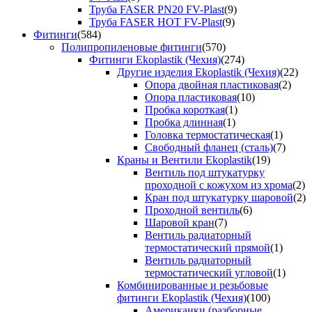
Труба FASER PN20 FV-Plast
(9)
Труба FASER HOT FV-Plast
(9)
Фитинги
(584)
Полипропиленовые фитинги
(570)
Фитинги Ekoplastik (Чехия)
(274)
Другие изделия Ekoplastik (Чехия)
(22)
Опора двойная пластиковая
(2)
Опора пластиковая
(10)
Пробка короткая
(1)
Пробка длинная
(1)
Головка термостатическая
(1)
Свободный фланец (сталь)
(7)
Краны и Вентили Ekoplastik
(19)
Вентиль под штукатурку
проходной с кожухом из хрома
(2)
Кран под штукатурку шаровой
(2)
Проходной вентиль
(6)
Шаровой кран
(7)
Вентиль радиаторный
термостатический прямой
(1)
Вентиль радиаторный
термостатический угловой
(1)
Комбинированные и резьбовые
фитинги Ekoplastik (Чехия)
(100)
Американки (разборные