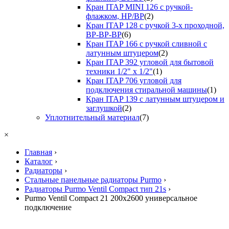
Кран ITAP MINI 126 с ручкой-
флажком, НР/ВР
(2)
Кран ITAP 128 с ручкой 3-х проходной,
ВР-ВР-ВР
(6)
Кран ITAP 166 с ручкой сливной с
латунным штуцером
(2)
Кран ITAP 392 угловой для бытовой
техники 1/2" х 1/2"
(1)
Кран ITAP 706 угловой для
подключения стиральной машины
(1)
Кран ITAP 139 с латунным штуцером и
заглушкой
(2)
Уплотнительный материал
(7)
×
Главная
›
Каталог
›
Радиаторы
›
Стальные панельные радиаторы Purmo
›
Радиаторы Purmo Ventil Compact тип 21s
›
Purmo Ventil Compact 21 200x2600 универсальное
подключение