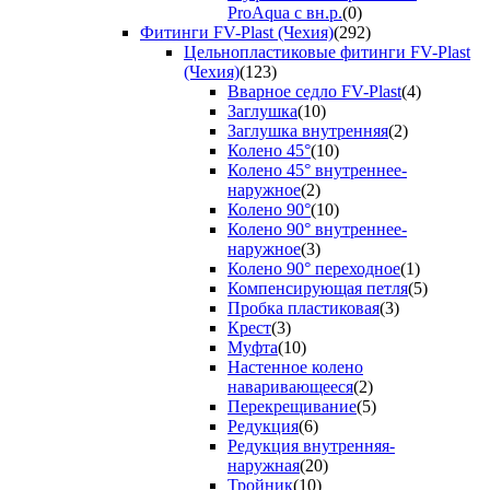
ProAqua с вн.р.
(0)
Фитинги FV-Plast (Чехия)
(292)
Цельнопластиковые фитинги FV-Plast
(Чехия)
(123)
Вварное седло FV-Plast
(4)
Заглушка
(10)
Заглушка внутренняя
(2)
Колено 45°
(10)
Колено 45° внутреннее-
наружное
(2)
Колено 90°
(10)
Колено 90° внутреннее-
наружное
(3)
Колено 90° переходное
(1)
Компенсирующая петля
(5)
Пробка пластиковая
(3)
Крест
(3)
Муфта
(10)
Настенное колено
наваривающееся
(2)
Перекрещивание
(5)
Редукция
(6)
Редукция внутренняя-
наружная
(20)
Тройник
(10)