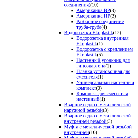
соединения)
(10)
Американка ВР
(3)
Американка НР
(3)
Разборное соединение
труба-труба
(4)
Водорозетки Ekoplastik
(12)
Водорозетка внутренняя
Ekoplastik
(1)
Водорозетка с креплением
Ekoplastik
(5)
Настенный угольник для
гипсокартона
(1)
Планка установочная для
смесителя
(1)
Универсальный настенный
комплект
(3)
Комплект для смесителя
настенный
(1)
Вварное седло с металлической
наружной резьбой
(3)
Вварное седло с металлической
внутренней резьбой
(3)
Муфта с металлической резьбой
внутренней
(10)
Муфта с металлической резьбой