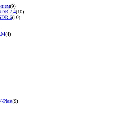
нием
(9)
SDR 7,4
(10)
SDR 6
(10)
)
ERM
(4)
-Plast
(9)