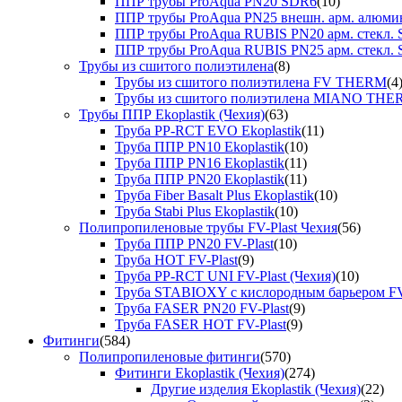
ППР трубы ProAqua PN20 SDR6
(10)
ППР трубы ProAqua PN25 внешн. арм. алюми
ППР трубы ProAqua RUBIS PN20 арм. стекл. 
ППР трубы ProAqua RUBIS PN25 арм. стекл. 
Трубы из сшитого полиэтилена
(8)
Трубы из сшитого полиэтилена FV THERM
(4
Трубы из сшитого полиэтилена MIANO TH
Трубы ППР Ekoplastik (Чехия)
(63)
Труба PP-RCT EVO Ekoplastik
(11)
Труба ППР PN10 Ekoplastik
(10)
Труба ППР PN16 Ekoplastik
(11)
Труба ППР PN20 Ekoplastik
(11)
Труба Fiber Basalt Plus Ekoplastik
(10)
Труба Stabi Plus Ekoplastik
(10)
Полипропиленовые трубы FV-Plast Чехия
(56)
Труба ППР PN20 FV-Plast
(10)
Труба HOT FV-Plast
(9)
Труба PP-RCT UNI FV-Plast (Чехия)
(10)
Труба STABIOXY с кислородным барьером FV
Труба FASER PN20 FV-Plast
(9)
Труба FASER HOT FV-Plast
(9)
Фитинги
(584)
Полипропиленовые фитинги
(570)
Фитинги Ekoplastik (Чехия)
(274)
Другие изделия Ekoplastik (Чехия)
(22)