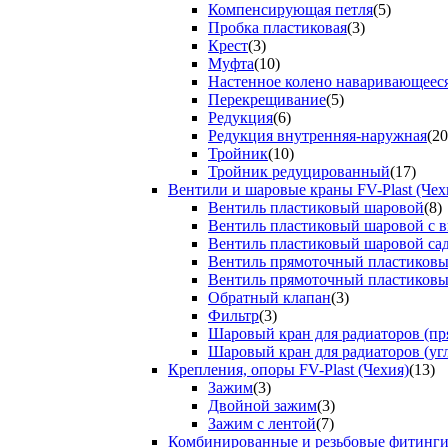
Компенсирующая петля
(5)
Пробка пластиковая
(3)
Крест
(3)
Муфта
(10)
Настенное колено наваривающеес
Перекрещивание
(5)
Редукция
(6)
Редукция внутренняя-наружная
(20
Тройник
(10)
Тройник редуцированный
(17)
Вентили и шаровые краны FV-Plast (Чех
Вентиль пластиковый шаровой
(8)
Вентиль пластиковый шаровой с 
Вентиль пластиковый шаровой са
Вентиль прямоточный пластиков
Вентиль прямоточный пластиков
Обратный клапан
(3)
Фильтр
(3)
Шаровый кран для радиаторов (пр
Шаровый кран для радиаторов (уг
Крепления, опоры FV-Plast (Чехия)
(13)
Зажим
(3)
Двойной зажим
(3)
Зажим с лентой
(7)
Комбинированные и резьбовые фитинг