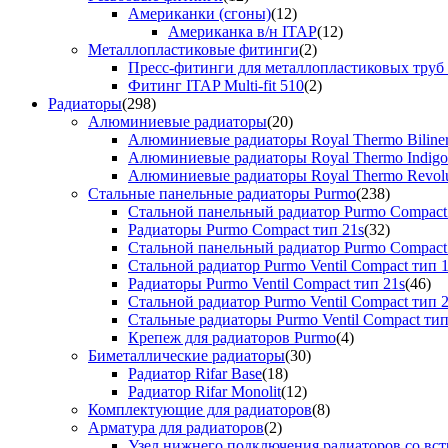
Американки (сгоны)
(12)
Американка в/н ITAP
(12)
Металлопластиковые фитинги
(2)
Пресс-фитинги для металлопластиковых труб
Фитинг ITAP Multi-fit 510
(2)
Радиаторы
(298)
Алюминиевые радиаторы
(20)
Алюминиевые радиаторы Royal Thermo Biline
Алюминиевые радиаторы Royal Thermo Indigo
Алюминиевые радиаторы Royal Thermo Revolu
Стальные панельные радиаторы Purmo
(238)
Стальной панельный радиатор Purmo Compact
Радиаторы Purmo Compact тип 21s
(32)
Стальной панельный радиатор Purmo Compact
Стальной радиатор Purmo Ventil Compact тип 
Радиаторы Purmo Ventil Compact тип 21s
(46)
Стальной радиатор Purmo Ventil Compact тип 
Стальные радиаторы Purmo Ventil Compact тип
Крепеж для радиаторов Purmo
(4)
Биметаллические радиаторы
(30)
Радиатор Rifar Base
(18)
Радиатор Rifar Monolit
(12)
Комплектующие для радиаторов
(8)
Арматура для радиаторов
(2)
Узел нижнего подключения радиаторов со вс