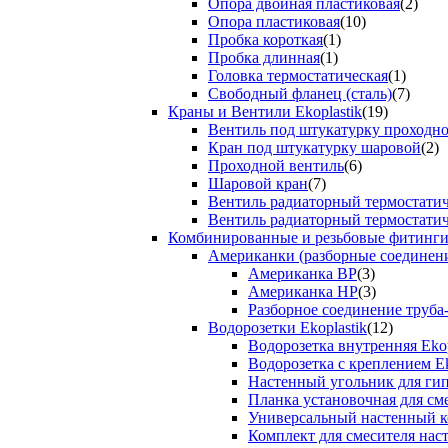
Опора двойная пластиковая
(2)
Опора пластиковая
(10)
Пробка короткая
(1)
Пробка длинная
(1)
Головка термостатическая
(1)
Свободный фланец (сталь)
(7)
Краны и Вентили Ekoplastik
(19)
Вентиль под штукатурку проходно
Кран под штукатурку шаровой
(2)
Проходной вентиль
(6)
Шаровой кран
(7)
Вентиль радиаторный термостати
Вентиль радиаторный термостати
Комбинированные и резьбовые фитинги E
Американки (разборные соединен
Американка ВР
(3)
Американка НР
(3)
Разборное соединение труба
Водорозетки Ekoplastik
(12)
Водорозетка внутренняя Ekop
Водорозетка с креплением Ek
Настенный угольник для ги
Планка установочная для см
Универсальный настенный к
Комплект для смесителя нас