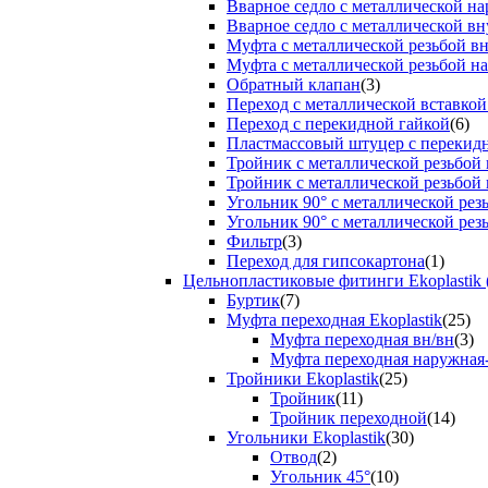
Вварное седло с металлической н
Вварное седло с металлической вн
Муфта с металлической резьбой в
Муфта с металлической резьбой н
Обратный клапан
(3)
Переход с металлической вставкой
Переход с перекидной гайкой
(6)
Пластмассовый штуцер с перекид
Тройник с металлической резьбой
Тройник с металлической резьбой
Угольник 90° с металлической ре
Угольник 90° с металлической рез
Фильтр
(3)
Переход для гипсокартона
(1)
Цельнопластиковые фитинги Ekoplastik 
Буртик
(7)
Муфта переходная Ekoplastik
(25)
Муфта переходная вн/вн
(3)
Муфта переходная наружная
Тройники Ekoplastik
(25)
Тройник
(11)
Тройник переходной
(14)
Угольники Ekoplastik
(30)
Отвод
(2)
Угольник 45°
(10)