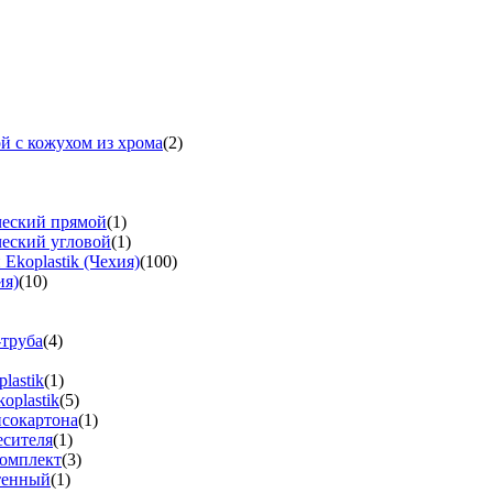
й с кожухом из хрома
(2)
ческий прямой
(1)
ческий угловой
(1)
koplastik (Чехия)
(100)
ия)
(10)
-труба
(4)
lastik
(1)
oplastik
(5)
псокартона
(1)
есителя
(1)
омплект
(3)
тенный
(1)