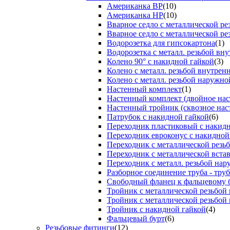
Американка ВР
(10)
Американка НР
(10)
Вварное седло с металлической р
Вварное седло с металлической ре
Водорозетка для гипсокартона
(1)
Водорозетка с металл. резьбой вну
Колено 90° с накидной гайкой
(3)
Колено с металл. резьбой внутрен
Колено с металл. резьбой наружно
Настенный комплект
(1)
Настенный комплект (двойное нас
Настенный тройник (сквозное нас
Патрубок с накидной гайкой
(6)
Переходник пластиковый с накид
Переходник евроконус с накидной
Переходник с металлической резь
Переходник с металлической вста
Переходник с металл. резьбой на
Разборное соединение труба - труб
Свободный фланец к фальцевому 
Тройник с металлической резьбой
Тройник с металлической резьбой
Тройник с накидной гайкой
(4)
Фальцевый бурт
(6)
Резьбовые фитинги
(12)