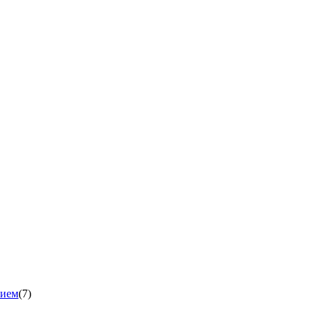
нием
(7)