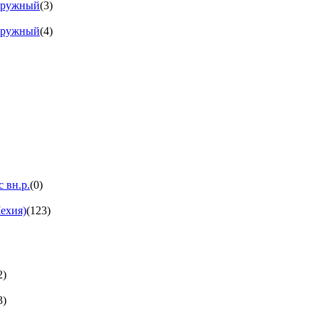
аружный
(3)
аружный
(4)
 вн.р.
(0)
ехия)
(123)
2)
3)