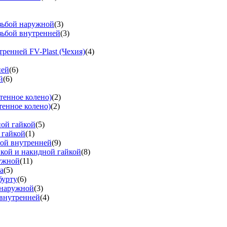
езьбой наружной
(3)
зьбой внутренней
(3)
тренней FV-Plast (Чехия)
(4)
ней
(6)
й
(6)
тенное колено)
(2)
тенное колено)
(2)
ной гайкой
(5)
 гайкой
(1)
бой внутренней
(9)
вкой и накидной гайкой
(8)
ружной
(11)
а
(5)
бурту
(6)
 наружной
(3)
 внутренней
(4)