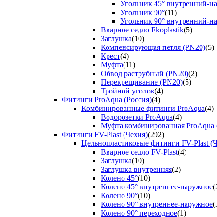
Угольник 45° внутренний-н
Угольник 90°
(11)
Угольник 90° внутренний-н
Вварное седло Ekoplastik
(5)
Заглушка
(10)
Компенсирующая петля (PN20)
(5)
Крест
(4)
Муфта
(11)
Обвод раструбный (PN20)
(2)
Перекрещивание (PN20)
(5)
Тройной уголок
(4)
Фитинги ProAqua (Россия)
(4)
Комбинированные фитинги ProAqua
(4)
Водорозетки ProAqua
(4)
Муфта комбинированная ProAqua с
Фитинги FV-Plast (Чехия)
(292)
Цельнопластиковые фитинги FV-Plast (Ч
Вварное седло FV-Plast
(4)
Заглушка
(10)
Заглушка внутренняя
(2)
Колено 45°
(10)
Колено 45° внутреннее-наружное
(
Колено 90°
(10)
Колено 90° внутреннее-наружное
(
Колено 90° переходное
(1)