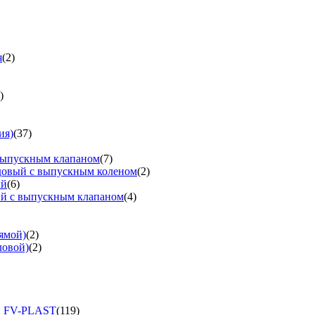
я
(2)
)
ия)
(37)
выпускным клапаном
(7)
довый с выпускным коленом
(2)
ый
(6)
ый с выпускным клапаном
(4)
ямой)
(2)
ловой)
(2)
и FV-PLAST
(119)