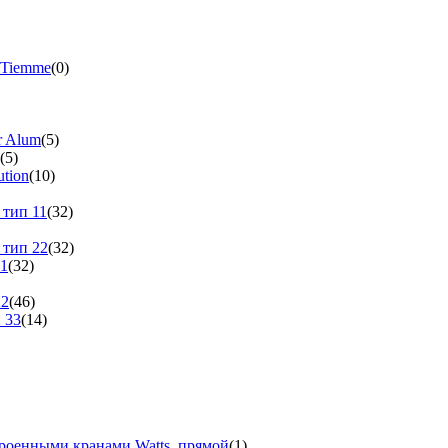
 Tiemme
(0)
r Alum
(5)
(5)
tion
(10)
 тип 11
(32)
 тип 22
(32)
11
(32)
22
(46)
 33
(14)
троенными кранами Watts, прямой
(1)