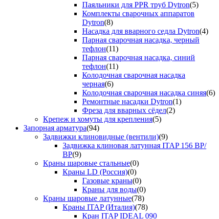
Паяльники для PPR труб Dytron
(5)
Комплекты сварочных аппаратов
Dytron
(8)
Насадка для вварного седла Dytron
(4)
Парная сварочная насадка, черный
тефлон
(11)
Парная сварочная насадка, синий
тефлон
(11)
Колодочная сварочная насадка
черная
(6)
Колодочная сварочная насадка синяя
(6)
Ремонтные насадки Dytron
(1)
Фреза для вварных сёдел
(2)
Крепеж и хомуты для крепления
(5)
Запорная арматура
(94)
Задвижки клиновидные (вентили)
(9)
Задвижка клиновая латунная ITAP 156 ВР/
ВР
(9)
Краны шаровые стальные
(0)
Краны LD (Россия)
(0)
Газовые краны
(0)
Краны для воды
(0)
Краны шаровые латунные
(78)
Краны ITAP (Италия)
(78)
Кран ITAP IDEAL 090