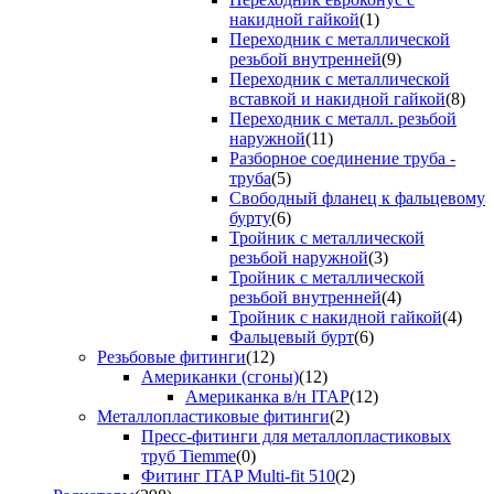
накидной гайкой
(1)
Переходник с металлической
резьбой внутренней
(9)
Переходник с металлической
вставкой и накидной гайкой
(8)
Переходник с металл. резьбой
наружной
(11)
Разборное соединение труба -
труба
(5)
Свободный фланец к фальцевому
бурту
(6)
Тройник с металлической
резьбой наружной
(3)
Тройник с металлической
резьбой внутренней
(4)
Тройник с накидной гайкой
(4)
Фальцевый бурт
(6)
Резьбовые фитинги
(12)
Американки (сгоны)
(12)
Американка в/н ITAP
(12)
Металлопластиковые фитинги
(2)
Пресс-фитинги для металлопластиковых
труб Tiemme
(0)
Фитинг ITAP Multi-fit 510
(2)