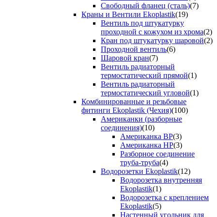
Свободный фланец (сталь)
(7)
Краны и Вентили Ekoplastik
(19)
Вентиль под штукатурку
проходной с кожухом из хрома
(2)
Кран под штукатурку шаровой
(2)
Проходной вентиль
(6)
Шаровой кран
(7)
Вентиль радиаторный
термостатический прямой
(1)
Вентиль радиаторный
термостатический угловой
(1)
Комбинированные и резьбовые
фитинги Ekoplastik (Чехия)
(100)
Американки (разборные
соединения)
(10)
Американка ВР
(3)
Американка НР
(3)
Разборное соединение
труба-труба
(4)
Водорозетки Ekoplastik
(12)
Водорозетка внутренняя
Ekoplastik
(1)
Водорозетка с креплением
Ekoplastik
(5)
Настенный угольник для