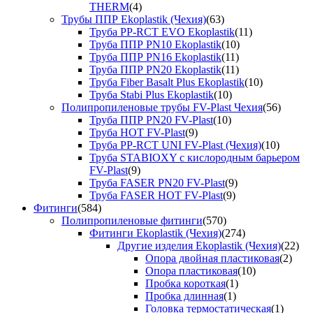
THERM
(4)
Трубы ППР Ekoplastik (Чехия)
(63)
Труба PP-RCT EVO Ekoplastik
(11)
Труба ППР PN10 Ekoplastik
(10)
Труба ППР PN16 Ekoplastik
(11)
Труба ППР PN20 Ekoplastik
(11)
Труба Fiber Basalt Plus Ekoplastik
(10)
Труба Stabi Plus Ekoplastik
(10)
Полипропиленовые трубы FV-Plast Чехия
(56)
Труба ППР PN20 FV-Plast
(10)
Труба HOT FV-Plast
(9)
Труба PP-RCT UNI FV-Plast (Чехия)
(10)
Труба STABIOXY с кислородным барьером
FV-Plast
(9)
Труба FASER PN20 FV-Plast
(9)
Труба FASER HOT FV-Plast
(9)
Фитинги
(584)
Полипропиленовые фитинги
(570)
Фитинги Ekoplastik (Чехия)
(274)
Другие изделия Ekoplastik (Чехия)
(22)
Опора двойная пластиковая
(2)
Опора пластиковая
(10)
Пробка короткая
(1)
Пробка длинная
(1)
Головка термостатическая
(1)