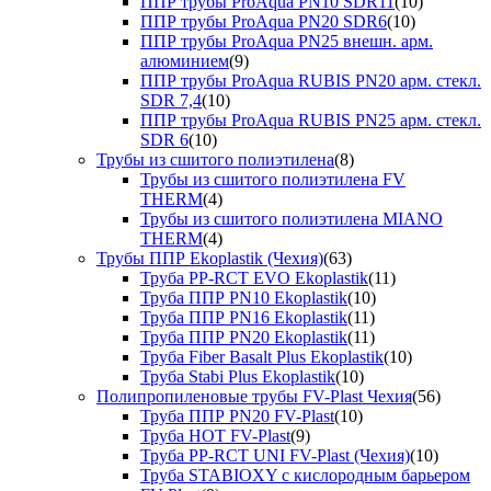
ППР трубы ProAqua PN10 SDR11
(10)
ППР трубы ProAqua PN20 SDR6
(10)
ППР трубы ProAqua PN25 внешн. арм.
алюминием
(9)
ППР трубы ProAqua RUBIS PN20 арм. стекл.
SDR 7,4
(10)
ППР трубы ProAqua RUBIS PN25 арм. стекл.
SDR 6
(10)
Трубы из сшитого полиэтилена
(8)
Трубы из сшитого полиэтилена FV
THERM
(4)
Трубы из сшитого полиэтилена MIANO
THERM
(4)
Трубы ППР Ekoplastik (Чехия)
(63)
Труба PP-RCT EVO Ekoplastik
(11)
Труба ППР PN10 Ekoplastik
(10)
Труба ППР PN16 Ekoplastik
(11)
Труба ППР PN20 Ekoplastik
(11)
Труба Fiber Basalt Plus Ekoplastik
(10)
Труба Stabi Plus Ekoplastik
(10)
Полипропиленовые трубы FV-Plast Чехия
(56)
Труба ППР PN20 FV-Plast
(10)
Труба HOT FV-Plast
(9)
Труба PP-RCT UNI FV-Plast (Чехия)
(10)
Труба STABIOXY с кислородным барьером