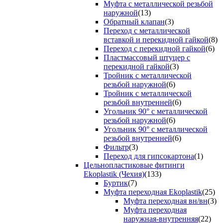
Муфта с металлической резьбой
наружной
(13)
Обратный клапан
(3)
Переход с металлической
вставкой и перекидной гайкой
(8)
Переход с перекидной гайкой
(6)
Пластмассовый штуцер с
перекидной гайкой
(3)
Тройник с металлической
резьбой наружной
(6)
Тройник с металлической
резьбой внутренней
(6)
Угольник 90° с металлической
резьбой наружной
(6)
Угольник 90° с металлической
резьбой внутренней
(6)
Фильтр
(3)
Переход для гипсокартона
(1)
Цельнопластиковые фитинги
Ekoplastik (Чехия)
(133)
Буртик
(7)
Муфта переходная Ekoplastik
(25)
Муфта переходная вн/вн
(3)
Муфта переходная
наружная-внутренняя
(22)