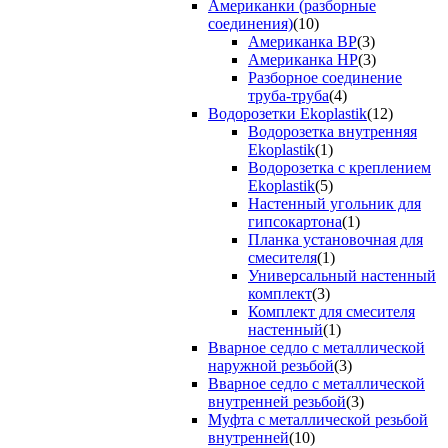
Американки (разборные
соединения)
(10)
Американка ВР
(3)
Американка НР
(3)
Разборное соединение
труба-труба
(4)
Водорозетки Ekoplastik
(12)
Водорозетка внутренняя
Ekoplastik
(1)
Водорозетка с креплением
Ekoplastik
(5)
Настенный угольник для
гипсокартона
(1)
Планка установочная для
смесителя
(1)
Универсальный настенный
комплект
(3)
Комплект для смесителя
настенный
(1)
Вварное седло с металлической
наружной резьбой
(3)
Вварное седло с металлической
внутренней резьбой
(3)
Муфта с металлической резьбой
внутренней
(10)