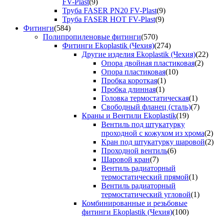
FV-Plast
(9)
Труба FASER PN20 FV-Plast
(9)
Труба FASER HOT FV-Plast
(9)
Фитинги
(584)
Полипропиленовые фитинги
(570)
Фитинги Ekoplastik (Чехия)
(274)
Другие изделия Ekoplastik (Чехия)
(22)
Опора двойная пластиковая
(2)
Опора пластиковая
(10)
Пробка короткая
(1)
Пробка длинная
(1)
Головка термостатическая
(1)
Свободный фланец (сталь)
(7)
Краны и Вентили Ekoplastik
(19)
Вентиль под штукатурку
проходной с кожухом из хрома
(2)
Кран под штукатурку шаровой
(2)
Проходной вентиль
(6)
Шаровой кран
(7)
Вентиль радиаторный
термостатический прямой
(1)
Вентиль радиаторный
термостатический угловой
(1)
Комбинированные и резьбовые
фитинги Ekoplastik (Чехия)
(100)