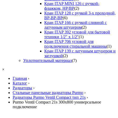
Кран ITAP MINI 126 с ручкой-
флажком, НР/ВР
(2)
Кран ITAP 128 с ручкой 3-х проходной,
ВР-ВР-ВР
(6)
Кран ITAP 166 с ручкой сливной с
латунным штуцером
(2)
Кран ITAP 392 угловой для бытовой
техники 1/2" х 1/2"
(1)
Кран ITAP 706 угловой для
подключения стиральной машины
(1)
Кран ITAP 139 с латунным штуцером и
заглушкой
(2)
Уплотнительный материал
(7)
×
Главная
›
Каталог
›
Радиаторы
›
Стальные панельные радиаторы Purmo
›
Радиаторы Purmo Ventil Compact тип 21s
›
Purmo Ventil Compact 21s 300х800 универсальное
подключение