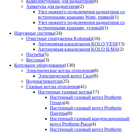
Комплектующие для радиаторов
(8)
Арматура для радиаторов
(2)
Узел нижнего подключения радиаторов со
встроенными кранами Watts, прямой
(1)
Узел нижнего подключения радиаторов со
встроенными кранами, угловой
(1)
Наружные системы
(24)
Очистные сооружения Kolomaki
(16)
Автономная канализация KOLO VESI
(13)
Автономная канализация KOLO ILMA
(2)
Погреба
(5)
Кессоны
(3)
Котельное оборудование
(130)
Электрические котлы отопления
(8)
Электрический котел Скат
(8)
Водонагреватели
(25)
Газовые котлы отопления
(41)
Настенные газовые котлы
(17)
Настенный газовый котел Protherm
Гепард
(4)
Настенный газовый котел Protherm
Пантера
(8)
Настенный газовый конденсационный
котел Protherm Рысь
(4)
Настенный газовый котел Protherm