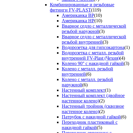
Комбинированные и резьбовые
фитинги FV-PLAST
(119)
Американка ВР
(10)
Американка НР
(10)
Вварное седло с металлической
резьбой наружной
(3)
Вварное седло с металлической
резьбой внутренней
(3)
Водорозетка для гипсокартона
(1)
Водорозетка с металл. резьбой
внутренней FV-Plast (Чехия)
(4)
Колено 90° с накидной гайкой
(3)
Колено с металл. резьбой
внутренней
(6)
Колено с металл. резьбой
наружной
(6)
Настенный комплект
(1)
Настенный комплект (двойное
настенное колено)
(2)
Настенный тройник (сквозное
настенное колено)
(2)
Патрубок с накидной гайкой
(6)
Переходник пластиковый с
накидной гайкой
(5)
Переходник евроконус с