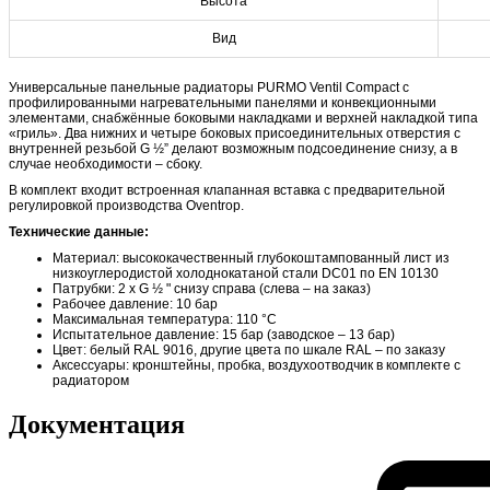
Высота
Вид
Универсальные панельные радиаторы PURMO Ventil Compact с
профилированными нагревательными панелями и конвекционными
элементами, снабжённые боковыми накладками и верхней накладкой типа
«гриль». Два нижних и четыре боковых присоединительных отверстия с
внутренней резьбой G ½” делают возможным подсоединение снизу, а в
случае необходимости – сбоку.
В комплект входит встроенная клапанная вставка с предварительной
регулировкой производства Oventrop.
Технические данные:
Материал: высококачественный глубокоштампованный лист из
низкоуглеродистой холоднокатаной стали DC01 по EN 10130
Патрубки: 2 x G ½ " снизу справа (слева – на заказ)
Рабочее давление: 10 бар
Максимальная температура: 110 °C
Испытательное давление: 15 бар (заводское – 13 бар)
Цвет: белый RAL 9016, другие цвета по шкале RAL – по заказу
Аксессуары: кронштейны, пробка, воздухоотводчик в комплекте с
радиатором
Документация