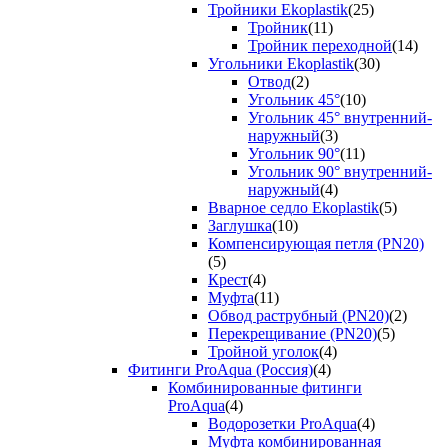
Тройники Ekoplastik
(25)
Тройник
(11)
Тройник переходной
(14)
Угольники Ekoplastik
(30)
Отвод
(2)
Угольник 45°
(10)
Угольник 45° внутренний-
наружный
(3)
Угольник 90°
(11)
Угольник 90° внутренний-
наружный
(4)
Вварное седло Ekoplastik
(5)
Заглушка
(10)
Компенсирующая петля (PN20)
(5)
Крест
(4)
Муфта
(11)
Обвод раструбный (PN20)
(2)
Перекрещивание (PN20)
(5)
Тройной уголок
(4)
Фитинги ProAqua (Россия)
(4)
Комбинированные фитинги
ProAqua
(4)
Водорозетки ProAqua
(4)
Муфта комбинированная