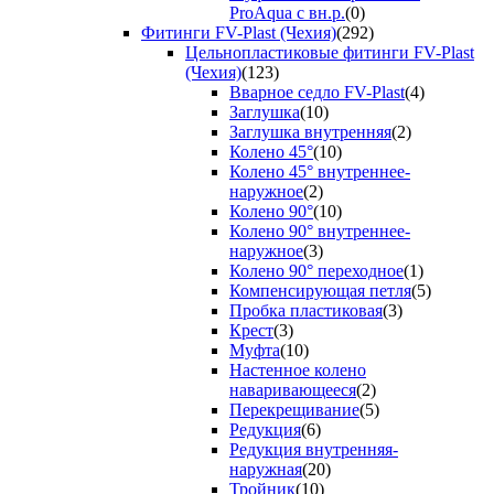
ProAqua с вн.р.
(0)
Фитинги FV-Plast (Чехия)
(292)
Цельнопластиковые фитинги FV-Plast
(Чехия)
(123)
Вварное седло FV-Plast
(4)
Заглушка
(10)
Заглушка внутренняя
(2)
Колено 45°
(10)
Колено 45° внутреннее-
наружное
(2)
Колено 90°
(10)
Колено 90° внутреннее-
наружное
(3)
Колено 90° переходное
(1)
Компенсирующая петля
(5)
Пробка пластиковая
(3)
Крест
(3)
Муфта
(10)
Настенное колено
наваривающееся
(2)
Перекрещивание
(5)
Редукция
(6)
Редукция внутренняя-
наружная
(20)
Тройник
(10)