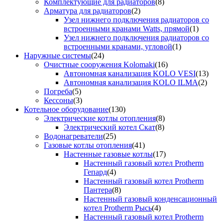
Комплектующие для радиаторов
(8)
Арматура для радиаторов
(2)
Узел нижнего подключения радиаторов со
встроенными кранами Watts, прямой
(1)
Узел нижнего подключения радиаторов со
встроенными кранами, угловой
(1)
Наружные системы
(24)
Очистные сооружения Kolomaki
(16)
Автономная канализация KOLO VESI
(13)
Автономная канализация KOLO ILMA
(2)
Погреба
(5)
Кессоны
(3)
Котельное оборудование
(130)
Электрические котлы отопления
(8)
Электрический котел Скат
(8)
Водонагреватели
(25)
Газовые котлы отопления
(41)
Настенные газовые котлы
(17)
Настенный газовый котел Protherm
Гепард
(4)
Настенный газовый котел Protherm
Пантера
(8)
Настенный газовый конденсационный
котел Protherm Рысь
(4)
Настенный газовый котел Protherm