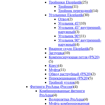
Тройники Ekoplastik
(25)
Тройник
(11)
Тройник переходной
(14)
Угольники Ekoplastik
(30)
Отвод
(2)
Угольник 45°
(10)
Угольник 45° внутренний-
наружный
(3)
Угольник 90°
(11)
Угольник 90° внутренний-
наружный
(4)
Вварное седло Ekoplastik
(5)
Заглушка
(10)
Компенсирующая петля (PN20)
(5)
Крест
(4)
Муфта
(11)
Обвод раструбный (PN20)
(2)
Перекрещивание (PN20)
(5)
Тройной уголок
(4)
Фитинги ProAqua (Россия)
(4)
Комбинированные фитинги
ProAqua
(4)
Водорозетки ProAqua
(4)
Муфта комбинированная