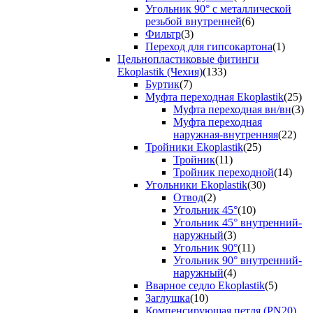
Угольник 90° с металлической
резьбой внутренней
(6)
Фильтр
(3)
Переход для гипсокартона
(1)
Цельнопластиковые фитинги
Ekoplastik (Чехия)
(133)
Буртик
(7)
Муфта переходная Ekoplastik
(25)
Муфта переходная вн/вн
(3)
Муфта переходная
наружная-внутренняя
(22)
Тройники Ekoplastik
(25)
Тройник
(11)
Тройник переходной
(14)
Угольники Ekoplastik
(30)
Отвод
(2)
Угольник 45°
(10)
Угольник 45° внутренний-
наружный
(3)
Угольник 90°
(11)
Угольник 90° внутренний-
наружный
(4)
Вварное седло Ekoplastik
(5)
Заглушка
(10)
Компенсирующая петля (PN20)