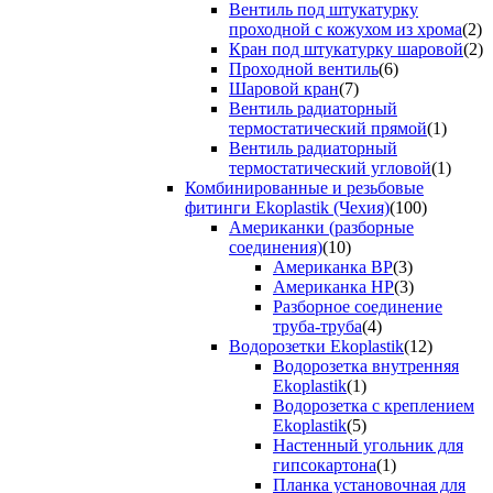
Вентиль под штукатурку
проходной с кожухом из хрома
(2)
Кран под штукатурку шаровой
(2)
Проходной вентиль
(6)
Шаровой кран
(7)
Вентиль радиаторный
термостатический прямой
(1)
Вентиль радиаторный
термостатический угловой
(1)
Комбинированные и резьбовые
фитинги Ekoplastik (Чехия)
(100)
Американки (разборные
соединения)
(10)
Американка ВР
(3)
Американка НР
(3)
Разборное соединение
труба-труба
(4)
Водорозетки Ekoplastik
(12)
Водорозетка внутренняя
Ekoplastik
(1)
Водорозетка с креплением
Ekoplastik
(5)
Настенный угольник для
гипсокартона
(1)
Планка установочная для