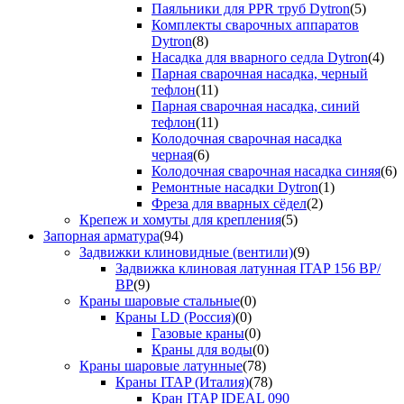
Паяльники для PPR труб Dytron
(5)
Комплекты сварочных аппаратов
Dytron
(8)
Насадка для вварного седла Dytron
(4)
Парная сварочная насадка, черный
тефлон
(11)
Парная сварочная насадка, синий
тефлон
(11)
Колодочная сварочная насадка
черная
(6)
Колодочная сварочная насадка синяя
(6)
Ремонтные насадки Dytron
(1)
Фреза для вварных сёдел
(2)
Крепеж и хомуты для крепления
(5)
Запорная арматура
(94)
Задвижки клиновидные (вентили)
(9)
Задвижка клиновая латунная ITAP 156 ВР/
ВР
(9)
Краны шаровые стальные
(0)
Краны LD (Россия)
(0)
Газовые краны
(0)
Краны для воды
(0)
Краны шаровые латунные
(78)
Краны ITAP (Италия)
(78)
Кран ITAP IDEAL 090