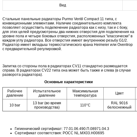
Вид
Стальные панельные радиаторы Purmo Ventil Compact 11 типа, с
конвекционными элементами. Наличие соединительного комплекта
позволяет осуществить подключение радиатора как с низу, так и с боку,
для этих целей предусмотрены два нижних отверстия для подключения на
уровне пола и четыре боковых отверстия, расположенных "классически" в
каждом углу радиатора. Все отверстия имеют внутреннюю резьбу G1/2.
Радиатор имеет вкладыш термостатического крана Heimeier или Oventrop
с предварительной регулировкой.
Запитка со стороны пола в радиаторах CV11 стандартно размещается
справа. В радиаторах CV22 типа она может быть также и слева (в случае
разворота радиатора).
Основные характеристики
Рабочее
Испытательное
Максимальная
Цвет
давление
давление
температура
13 bar (во время
RAL 9016
10 bar
110°C
производства)
белоснежный
Гигиенический сертификат: 77.01.06.490.П.08971.04.3
Сертификат соответствия: POCC NL.MX03.H00695