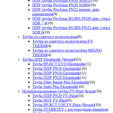
ППР трубы ProAqua PN10 SDR11
(10)
ППР трубы ProAqua PN20 SDR6
(10)
ППР трубы ProAqua PN25 внешн. арм.
алюминием
(9)
ППР трубы ProAqua RUBIS PN20 арм. стекл.
SDR 7,4
(10)
ППР трубы ProAqua RUBIS PN25 арм. стекл.
SDR 6
(10)
Трубы из сшитого полиэтилена
(8)
Трубы из сшитого полиэтилена FV
THERM
(4)
Трубы из сшитого полиэтилена MIANO
THERM
(4)
Трубы ППР Ekoplastik (Чехия)
(63)
Труба PP-RCT EVO Ekoplastik
(11)
Труба ППР PN10 Ekoplastik
(10)
Труба ППР PN16 Ekoplastik
(11)
Труба ППР PN20 Ekoplastik
(11)
Труба Fiber Basalt Plus Ekoplastik
(10)
Труба Stabi Plus Ekoplastik
(10)
Полипропиленовые трубы FV-Plast Чехия
(56)
Труба ППР PN20 FV-Plast
(10)
Труба HOT FV-Plast
(9)
Труба PP-RCT UNI FV-Plast (Чехия)
(10)
Труба STABIOXY с кислородным барьером