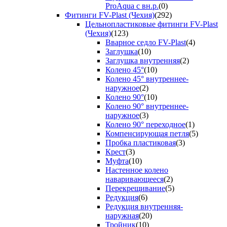
ProAqua с вн.р.
(0)
Фитинги FV-Plast (Чехия)
(292)
Цельнопластиковые фитинги FV-Plast
(Чехия)
(123)
Вварное седло FV-Plast
(4)
Заглушка
(10)
Заглушка внутренняя
(2)
Колено 45°
(10)
Колено 45° внутреннее-
наружное
(2)
Колено 90°
(10)
Колено 90° внутреннее-
наружное
(3)
Колено 90° переходное
(1)
Компенсирующая петля
(5)
Пробка пластиковая
(3)
Крест
(3)
Муфта
(10)
Настенное колено
наваривающееся
(2)
Перекрещивание
(5)
Редукция
(6)
Редукция внутренняя-
наружная
(20)
Тройник
(10)