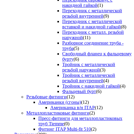
накидной гайкой
(1)
Переходник с металлической
резьбой внутренней
(9)
Переходник с металлической
вставкой и накидной гайкой
(8)
Переходник с металл. резьбой
наружной
(11)
Разборное соединение труба -
труба
(5)
Свободный фланец к фальцевому
бурту
(6)
Тройник с металлической
резьбой наружной
(3)
Тройник с металлической
резьбой внутренней
(4)
Тройник с накидной гайкой
(4)
Фальцевый бурт
(6)
Резьбовые фитинги
(12)
Американки (сгоны)
(12)
Американка в/н ITAP
(12)
Металлопластиковые фитинги
(2)
Пресс-фитинги для металлопластиковых
труб Tiemme
(0)
Фитинг ITAP Multi-fit 510
(2)