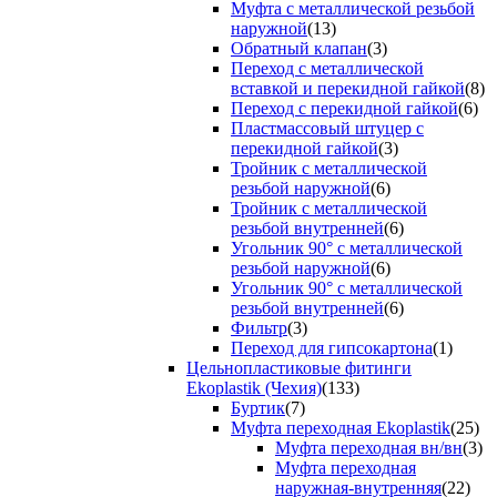
Муфта с металлической резьбой
наружной
(13)
Обратный клапан
(3)
Переход с металлической
вставкой и перекидной гайкой
(8)
Переход с перекидной гайкой
(6)
Пластмассовый штуцер с
перекидной гайкой
(3)
Тройник с металлической
резьбой наружной
(6)
Тройник с металлической
резьбой внутренней
(6)
Угольник 90° с металлической
резьбой наружной
(6)
Угольник 90° с металлической
резьбой внутренней
(6)
Фильтр
(3)
Переход для гипсокартона
(1)
Цельнопластиковые фитинги
Ekoplastik (Чехия)
(133)
Буртик
(7)
Муфта переходная Ekoplastik
(25)
Муфта переходная вн/вн
(3)
Муфта переходная
наружная-внутренняя
(22)