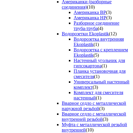
Американки (разборные
соединения)
(10)
Американка ВР
(3)
Американка НР
(3)
Разборное соединение
труба-труба
(4)
Водорозетки Ekoplastik
(12)
Водорозетка внутренняя
Ekoplastik
(1)
Водорозетка с креплением
Ekoplastik
(5)
Настенный угольник для
гипсокартона
(1)
Планка установочная для
смесителя
(1)
Универсальный настенный
комплект
(3)
Комплект для смесителя
настенный
(1)
Вварное седло с металлической
наружной резьбой
(3)
Вварное седло с металлической
внутренней резьбой
(3)
Муфта с металлической резьбой
внутренней
(10)