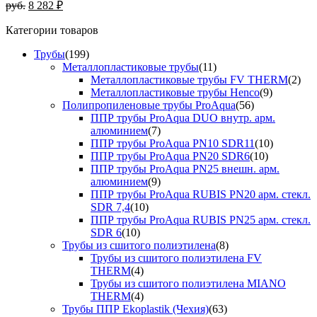
руб.
8 282 ₽
Категории товаров
Трубы
(199)
Металлопластиковые трубы
(11)
Металлопластиковые трубы FV THERM
(2)
Металлопластиковые трубы Henco
(9)
Полипропиленовые трубы ProAqua
(56)
ППР трубы ProAqua DUO внутр. арм.
алюминием
(7)
ППР трубы ProAqua PN10 SDR11
(10)
ППР трубы ProAqua PN20 SDR6
(10)
ППР трубы ProAqua PN25 внешн. арм.
алюминием
(9)
ППР трубы ProAqua RUBIS PN20 арм. стекл.
SDR 7,4
(10)
ППР трубы ProAqua RUBIS PN25 арм. стекл.
SDR 6
(10)
Трубы из сшитого полиэтилена
(8)
Трубы из сшитого полиэтилена FV
THERM
(4)
Трубы из сшитого полиэтилена MIANO
THERM
(4)
Трубы ППР Ekoplastik (Чехия)
(63)