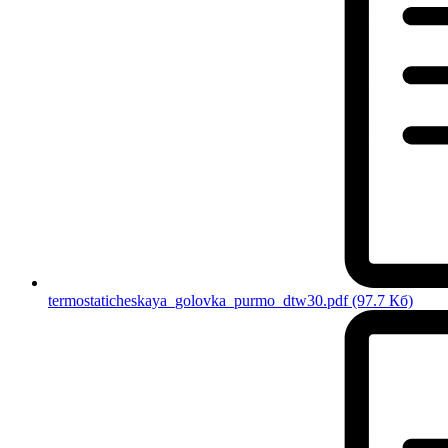
termostaticheskaya_golovka_purmo_dtw30.pdf
(97.7 Кб)