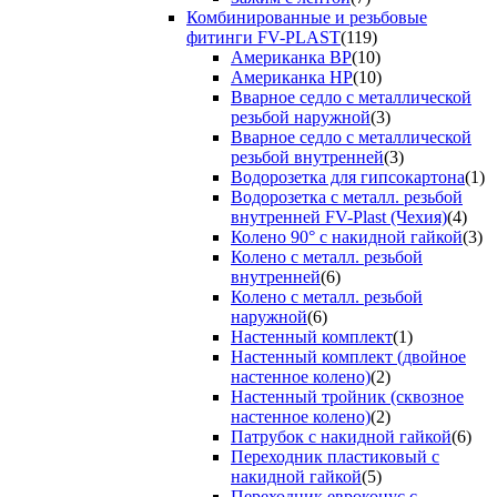
Комбинированные и резьбовые
фитинги FV-PLAST
(119)
Американка ВР
(10)
Американка НР
(10)
Вварное седло с металлической
резьбой наружной
(3)
Вварное седло с металлической
резьбой внутренней
(3)
Водорозетка для гипсокартона
(1)
Водорозетка с металл. резьбой
внутренней FV-Plast (Чехия)
(4)
Колено 90° с накидной гайкой
(3)
Колено с металл. резьбой
внутренней
(6)
Колено с металл. резьбой
наружной
(6)
Настенный комплект
(1)
Настенный комплект (двойное
настенное колено)
(2)
Настенный тройник (сквозное
настенное колено)
(2)
Патрубок с накидной гайкой
(6)
Переходник пластиковый с
накидной гайкой
(5)
Переходник евроконус с