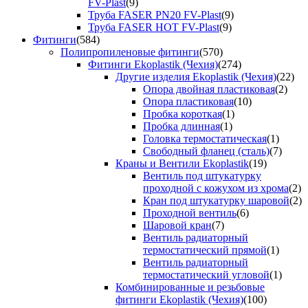
FV-Plast
(9)
Труба FASER PN20 FV-Plast
(9)
Труба FASER HOT FV-Plast
(9)
Фитинги
(584)
Полипропиленовые фитинги
(570)
Фитинги Ekoplastik (Чехия)
(274)
Другие изделия Ekoplastik (Чехия)
(22)
Опора двойная пластиковая
(2)
Опора пластиковая
(10)
Пробка короткая
(1)
Пробка длинная
(1)
Головка термостатическая
(1)
Свободный фланец (сталь)
(7)
Краны и Вентили Ekoplastik
(19)
Вентиль под штукатурку
проходной с кожухом из хрома
(2)
Кран под штукатурку шаровой
(2)
Проходной вентиль
(6)
Шаровой кран
(7)
Вентиль радиаторный
термостатический прямой
(1)
Вентиль радиаторный
термостатический угловой
(1)
Комбинированные и резьбовые
фитинги Ekoplastik (Чехия)
(100)