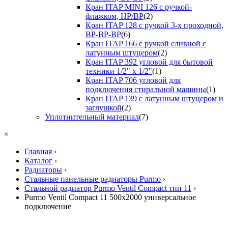
Кран ITAP MINI 126 с ручкой-
флажком, НР/ВР
(2)
Кран ITAP 128 с ручкой 3-х проходной,
ВР-ВР-ВР
(6)
Кран ITAP 166 с ручкой сливной с
латунным штуцером
(2)
Кран ITAP 392 угловой для бытовой
техники 1/2" х 1/2"
(1)
Кран ITAP 706 угловой для
подключения стиральной машины
(1)
Кран ITAP 139 с латунным штуцером и
заглушкой
(2)
Уплотнительный материал
(7)
×
Главная
›
Каталог
›
Радиаторы
›
Стальные панельные радиаторы Purmo
›
Стальной радиатор Purmo Ventil Compact тип 11
›
Purmo Ventil Compact 11 500х2000 универсальное
подключение