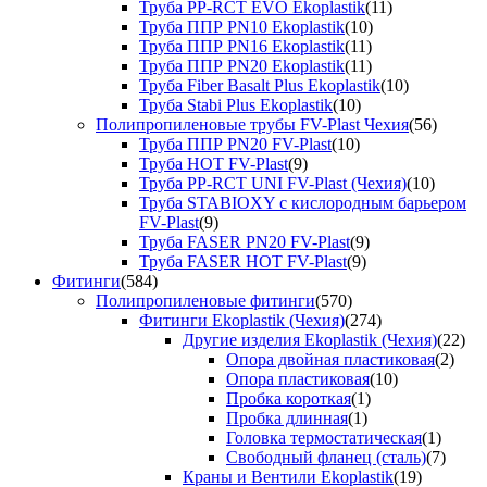
Труба PP-RCT EVO Ekoplastik
(11)
Труба ППР PN10 Ekoplastik
(10)
Труба ППР PN16 Ekoplastik
(11)
Труба ППР PN20 Ekoplastik
(11)
Труба Fiber Basalt Plus Ekoplastik
(10)
Труба Stabi Plus Ekoplastik
(10)
Полипропиленовые трубы FV-Plast Чехия
(56)
Труба ППР PN20 FV-Plast
(10)
Труба HOT FV-Plast
(9)
Труба PP-RCT UNI FV-Plast (Чехия)
(10)
Труба STABIOXY с кислородным барьером
FV-Plast
(9)
Труба FASER PN20 FV-Plast
(9)
Труба FASER HOT FV-Plast
(9)
Фитинги
(584)
Полипропиленовые фитинги
(570)
Фитинги Ekoplastik (Чехия)
(274)
Другие изделия Ekoplastik (Чехия)
(22)
Опора двойная пластиковая
(2)
Опора пластиковая
(10)
Пробка короткая
(1)
Пробка длинная
(1)
Головка термостатическая
(1)
Свободный фланец (сталь)
(7)
Краны и Вентили Ekoplastik
(19)