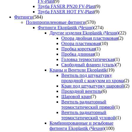
FV-Plast
(9)
Труба FASER PN20 FV-Plast
(9)
Труба FASER HOT FV-Plast
(9)
Фитинги
(584)
Полипропиленовые фитинги
(570)
Фитинги Ekoplastik (Чехия)
(274)
Другие изделия Ekoplastik (Чехия)
(22)
Опора двойная пластиковая
(2)
Опора пластиковая
(10)
Пробка короткая
(1)
Пробка длинная
(1)
Головка термостатическая
(1)
Свободный фланец (сталь)
(7)
Краны и Вентили Ekoplastik
(19)
Вентиль под штукатурку
проходной с кожухом из хрома
(2)
Кран под штукатурку шаровой
(2)
Проходной вентиль
(6)
Шаровой кран
(7)
Вентиль радиаторный
термостатический прямой
(1)
Вентиль радиаторный
термостатический угловой
(1)
Комбинированные и резьбовые
фитинги Ekoplastik (Чехия)
(100)