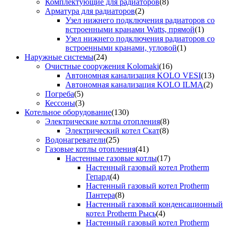
Комплектующие для радиаторов
(8)
Арматура для радиаторов
(2)
Узел нижнего подключения радиаторов со
встроенными кранами Watts, прямой
(1)
Узел нижнего подключения радиаторов со
встроенными кранами, угловой
(1)
Наружные системы
(24)
Очистные сооружения Kolomaki
(16)
Автономная канализация KOLO VESI
(13)
Автономная канализация KOLO ILMA
(2)
Погреба
(5)
Кессоны
(3)
Котельное оборудование
(130)
Электрические котлы отопления
(8)
Электрический котел Скат
(8)
Водонагреватели
(25)
Газовые котлы отопления
(41)
Настенные газовые котлы
(17)
Настенный газовый котел Protherm
Гепард
(4)
Настенный газовый котел Protherm
Пантера
(8)
Настенный газовый конденсационный
котел Protherm Рысь
(4)
Настенный газовый котел Protherm