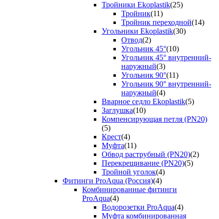
Тройники Ekoplastik
(25)
Тройник
(11)
Тройник переходной
(14)
Угольники Ekoplastik
(30)
Отвод
(2)
Угольник 45°
(10)
Угольник 45° внутренний-
наружный
(3)
Угольник 90°
(11)
Угольник 90° внутренний-
наружный
(4)
Вварное седло Ekoplastik
(5)
Заглушка
(10)
Компенсирующая петля (PN20)
(5)
Крест
(4)
Муфта
(11)
Обвод раструбный (PN20)
(2)
Перекрещивание (PN20)
(5)
Тройной уголок
(4)
Фитинги ProAqua (Россия)
(4)
Комбинированные фитинги
ProAqua
(4)
Водорозетки ProAqua
(4)
Муфта комбинированная