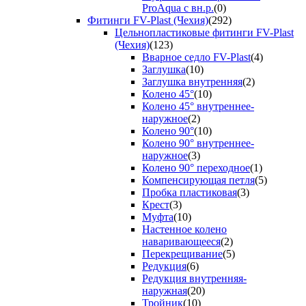
ProAqua с вн.р.
(0)
Фитинги FV-Plast (Чехия)
(292)
Цельнопластиковые фитинги FV-Plast
(Чехия)
(123)
Вварное седло FV-Plast
(4)
Заглушка
(10)
Заглушка внутренняя
(2)
Колено 45°
(10)
Колено 45° внутреннее-
наружное
(2)
Колено 90°
(10)
Колено 90° внутреннее-
наружное
(3)
Колено 90° переходное
(1)
Компенсирующая петля
(5)
Пробка пластиковая
(3)
Крест
(3)
Муфта
(10)
Настенное колено
наваривающееся
(2)
Перекрещивание
(5)
Редукция
(6)
Редукция внутренняя-
наружная
(20)
Тройник
(10)