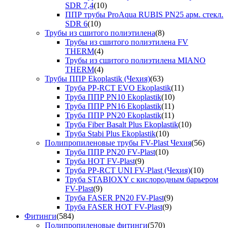
SDR 7,4
(10)
ППР трубы ProAqua RUBIS PN25 арм. стекл.
SDR 6
(10)
Трубы из сшитого полиэтилена
(8)
Трубы из сшитого полиэтилена FV
THERM
(4)
Трубы из сшитого полиэтилена MIANO
THERM
(4)
Трубы ППР Ekoplastik (Чехия)
(63)
Труба PP-RCT EVO Ekoplastik
(11)
Труба ППР PN10 Ekoplastik
(10)
Труба ППР PN16 Ekoplastik
(11)
Труба ППР PN20 Ekoplastik
(11)
Труба Fiber Basalt Plus Ekoplastik
(10)
Труба Stabi Plus Ekoplastik
(10)
Полипропиленовые трубы FV-Plast Чехия
(56)
Труба ППР PN20 FV-Plast
(10)
Труба HOT FV-Plast
(9)
Труба PP-RCT UNI FV-Plast (Чехия)
(10)
Труба STABIOXY с кислородным барьером
FV-Plast
(9)
Труба FASER PN20 FV-Plast
(9)
Труба FASER HOT FV-Plast
(9)
Фитинги
(584)
Полипропиленовые фитинги
(570)