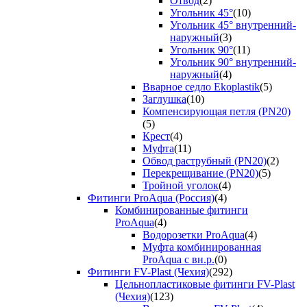
Отвод
(2)
Угольник 45°
(10)
Угольник 45° внутренний-
наружный
(3)
Угольник 90°
(11)
Угольник 90° внутренний-
наружный
(4)
Вварное седло Ekoplastik
(5)
Заглушка
(10)
Компенсирующая петля (PN20)
(5)
Крест
(4)
Муфта
(11)
Обвод раструбный (PN20)
(2)
Перекрещивание (PN20)
(5)
Тройной уголок
(4)
Фитинги ProAqua (Россия)
(4)
Комбинированные фитинги
ProAqua
(4)
Водорозетки ProAqua
(4)
Муфта комбинированная
ProAqua с вн.р.
(0)
Фитинги FV-Plast (Чехия)
(292)
Цельнопластиковые фитинги FV-Plast
(Чехия)
(123)