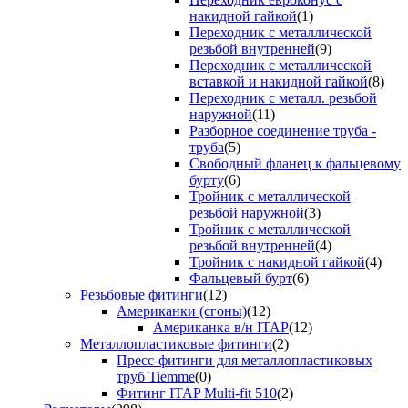
накидной гайкой
(1)
Переходник с металлической
резьбой внутренней
(9)
Переходник с металлической
вставкой и накидной гайкой
(8)
Переходник с металл. резьбой
наружной
(11)
Разборное соединение труба -
труба
(5)
Свободный фланец к фальцевому
бурту
(6)
Тройник с металлической
резьбой наружной
(3)
Тройник с металлической
резьбой внутренней
(4)
Тройник с накидной гайкой
(4)
Фальцевый бурт
(6)
Резьбовые фитинги
(12)
Американки (сгоны)
(12)
Американка в/н ITAP
(12)
Металлопластиковые фитинги
(2)
Пресс-фитинги для металлопластиковых
труб Tiemme
(0)
Фитинг ITAP Multi-fit 510
(2)