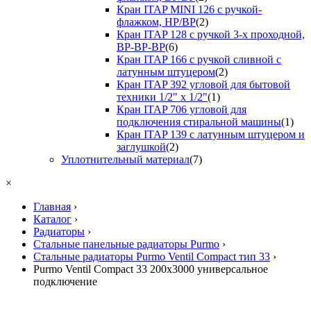
Кран ITAP MINI 126 с ручкой-
флажком, НР/ВР
(2)
Кран ITAP 128 с ручкой 3-х проходной,
ВР-ВР-ВР
(6)
Кран ITAP 166 с ручкой сливной с
латунным штуцером
(2)
Кран ITAP 392 угловой для бытовой
техники 1/2" х 1/2"
(1)
Кран ITAP 706 угловой для
подключения стиральной машины
(1)
Кран ITAP 139 с латунным штуцером и
заглушкой
(2)
Уплотнительный материал
(7)
×
Главная
›
Каталог
›
Радиаторы
›
Стальные панельные радиаторы Purmo
›
Стальные радиаторы Purmo Ventil Compact тип 33
›
Purmo Ventil Compact 33 200x3000 универсальное
подключение