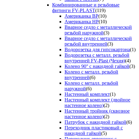
Комбинированные и резьбовые
фитинги FV-PLAST
(119)
Американка ВР
(10)
Американка НР
(10)
Вварное седло с металлической
резьбой наружной
(3)
Вварное седло с металлической
резьбой внутренней
(3)
Водорозетка для гипсокартона
(1)
Водорозетка с металл. резьбой
внутренней FV-Plast (Чехия)
(4)
Колено 90° с накидной гайкой
(3)
Колено с металл. резьбой
внутренней
(6)
Колено с металл. резьбой
наружной
(6)
Настенный комплект
(1)
Настенный комплект (двойное
настенное колено)
(2)
Настенный тройник (сквозное
настенное колено)
(2)
Патрубок с накидной гайкой
(6)
Переходник пластиковый с
накидной гайкой
(5)
Переходник евроконус с