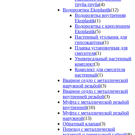
труба-труба
(4)
Водорозетки Ekoplastik
(12)
Водорозетка внутренняя
Ekoplastik
(1)
Водорозетка с креплением
Ekoplastik
(5)
Настенный угольник для
гипсокартона
(1)
Планка установочная для
смесителя
(1)
Универсальный настенный
комплект
(3)
Комплект для смесителя
настенный
(1)
Вварное седло с металлической
наружной резьбой
(3)
Вварное седло с металлической
внутренней резьбой
(3)
Муфта с металлической резьбой
внутренней
(10)
Муфта с металлической резьбой
наружной
(13)
Обратный клапан
(3)
Переход с металлической
вставкой и перекидной гайкой
(8)