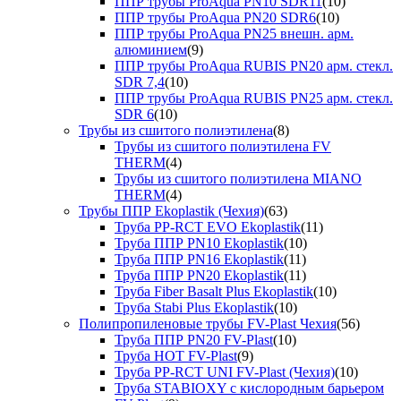
ППР трубы ProAqua PN10 SDR11
(10)
ППР трубы ProAqua PN20 SDR6
(10)
ППР трубы ProAqua PN25 внешн. арм.
алюминием
(9)
ППР трубы ProAqua RUBIS PN20 арм. стекл.
SDR 7,4
(10)
ППР трубы ProAqua RUBIS PN25 арм. стекл.
SDR 6
(10)
Трубы из сшитого полиэтилена
(8)
Трубы из сшитого полиэтилена FV
THERM
(4)
Трубы из сшитого полиэтилена MIANO
THERM
(4)
Трубы ППР Ekoplastik (Чехия)
(63)
Труба PP-RCT EVO Ekoplastik
(11)
Труба ППР PN10 Ekoplastik
(10)
Труба ППР PN16 Ekoplastik
(11)
Труба ППР PN20 Ekoplastik
(11)
Труба Fiber Basalt Plus Ekoplastik
(10)
Труба Stabi Plus Ekoplastik
(10)
Полипропиленовые трубы FV-Plast Чехия
(56)
Труба ППР PN20 FV-Plast
(10)
Труба HOT FV-Plast
(9)
Труба PP-RCT UNI FV-Plast (Чехия)
(10)
Труба STABIOXY с кислородным барьером