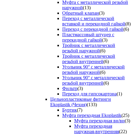
Муфта с металлической резьбой
наружной
(13)
Обратный клапан
(3)
Переход с металлической
вставкой и перекидной гайкой
(8)
Переход с перекидной гайкой
(6)
Пластмассовый штуцер с
перекидной гайкой
(3)
Тройник с металлической
резьбой наружной
(6)
Тройник с металлической
резьбой внутренней
(6)
Угольник 90° с металлической
резьбой наружной
(6)
Угольник 90° с металлической
резьбой внутренней
(6)
Фильтр
(3)
Переход для гипсокартона
(1)
Цельнопластиковые фитинги
Ekoplastik (Чехия)
(133)
Буртик
(7)
Муфта переходная Ekoplastik
(25)
Муфта переходная вн/вн
(3)
Муфта переходная
наружная-внутренняя
(22)