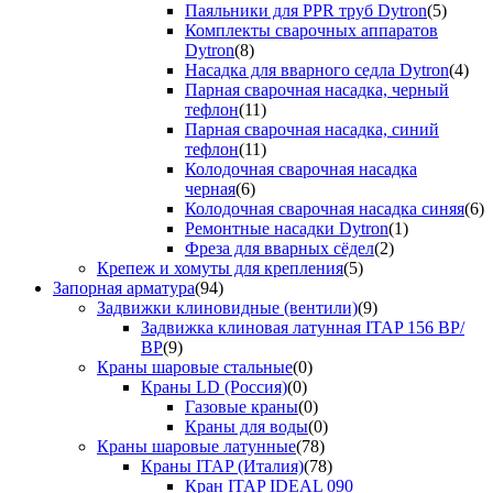
Паяльники для PPR труб Dytron
(5)
Комплекты сварочных аппаратов
Dytron
(8)
Насадка для вварного седла Dytron
(4)
Парная сварочная насадка, черный
тефлон
(11)
Парная сварочная насадка, синий
тефлон
(11)
Колодочная сварочная насадка
черная
(6)
Колодочная сварочная насадка синяя
(6)
Ремонтные насадки Dytron
(1)
Фреза для вварных сёдел
(2)
Крепеж и хомуты для крепления
(5)
Запорная арматура
(94)
Задвижки клиновидные (вентили)
(9)
Задвижка клиновая латунная ITAP 156 ВР/
ВР
(9)
Краны шаровые стальные
(0)
Краны LD (Россия)
(0)
Газовые краны
(0)
Краны для воды
(0)
Краны шаровые латунные
(78)
Краны ITAP (Италия)
(78)
Кран ITAP IDEAL 090