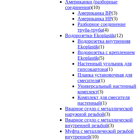
Американки (разборные
соединения)
(10)
Американка ВР
(3)
Американка НР
(3)
Разборное соединение
труба-труба
(4)
Водорозетки Ekoplastik
(12)
Водорозетка внутренняя
Ekoplastik
(1)
Водорозетка с креплением
Ekoplastik
(5)
Настенный угольник для
гипсокартона
(1)
Планка установочная для
смесителя
(1)
Универсальный настенный
комплект
(3)
Комплект для смесителя
настенный
(1)
Вварное седло с металлической
наружной резьбой
(3)
Вварное седло с металлической
внутренней резьбой
(3)
Муфта с металлической резьбой
внутренней
(10)