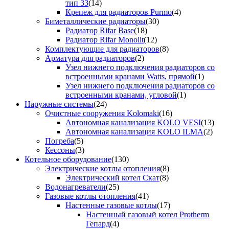
тип 33
(14)
Крепеж для радиаторов Purmo
(4)
Биметаллические радиаторы
(30)
Радиатор Rifar Base
(18)
Радиатор Rifar Monolit
(12)
Комплектующие для радиаторов
(8)
Арматура для радиаторов
(2)
Узел нижнего подключения радиаторов со
встроенными кранами Watts, прямой
(1)
Узел нижнего подключения радиаторов со
встроенными кранами, угловой
(1)
Наружные системы
(24)
Очистные сооружения Kolomaki
(16)
Автономная канализация KOLO VESI
(13)
Автономная канализация KOLO ILMA
(2)
Погреба
(5)
Кессоны
(3)
Котельное оборудование
(130)
Электрические котлы отопления
(8)
Электрический котел Скат
(8)
Водонагреватели
(25)
Газовые котлы отопления
(41)
Настенные газовые котлы
(17)
Настенный газовый котел Protherm
Гепард
(4)