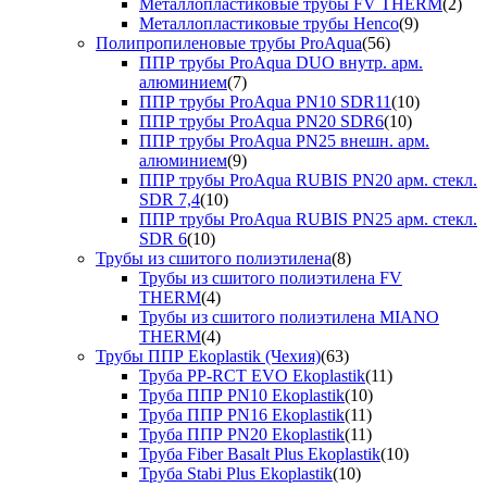
Металлопластиковые трубы FV THERM
(2)
Металлопластиковые трубы Henco
(9)
Полипропиленовые трубы ProAqua
(56)
ППР трубы ProAqua DUO внутр. арм.
алюминием
(7)
ППР трубы ProAqua PN10 SDR11
(10)
ППР трубы ProAqua PN20 SDR6
(10)
ППР трубы ProAqua PN25 внешн. арм.
алюминием
(9)
ППР трубы ProAqua RUBIS PN20 арм. стекл.
SDR 7,4
(10)
ППР трубы ProAqua RUBIS PN25 арм. стекл.
SDR 6
(10)
Трубы из сшитого полиэтилена
(8)
Трубы из сшитого полиэтилена FV
THERM
(4)
Трубы из сшитого полиэтилена MIANO
THERM
(4)
Трубы ППР Ekoplastik (Чехия)
(63)
Труба PP-RCT EVO Ekoplastik
(11)
Труба ППР PN10 Ekoplastik
(10)
Труба ППР PN16 Ekoplastik
(11)
Труба ППР PN20 Ekoplastik
(11)
Труба Fiber Basalt Plus Ekoplastik
(10)
Труба Stabi Plus Ekoplastik
(10)