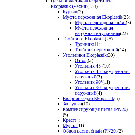
Цельнопластиковые фитинги
Ekoplastik (Чехия)
(133)
Буртик
(7)
Муфта переходная Ekoplastik
(25)
Муфта переходная вн/вн
(3)
Муфта переходная
наружная-внутренняя
(22)
Тройники Ekoplastik
(25)
Тройник
(11)
Тройник переходной
(14)
Угольники Ekoplastik
(30)
Отвод
(2)
Угольник 45°
(10)
Угольник 45° внутренний-
наружный
(3)
Угольник 90°
(11)
Угольник 90° внутренний-
наружный
(4)
Вварное седло Ekoplastik
(5)
Заглушка
(10)
Компенсирующая петля (PN20)
(5)
Крест
(4)
Муфта
(11)
Обвод раструбный (PN20)
(2)