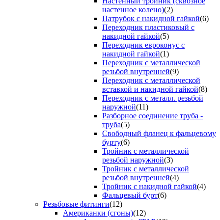
Настенный тройник (сквозное
настенное колено)
(2)
Патрубок с накидной гайкой
(6)
Переходник пластиковый с
накидной гайкой
(5)
Переходник евроконус с
накидной гайкой
(1)
Переходник с металлической
резьбой внутренней
(9)
Переходник с металлической
вставкой и накидной гайкой
(8)
Переходник с металл. резьбой
наружной
(11)
Разборное соединение труба -
труба
(5)
Свободный фланец к фальцевому
бурту
(6)
Тройник с металлической
резьбой наружной
(3)
Тройник с металлической
резьбой внутренней
(4)
Тройник с накидной гайкой
(4)
Фальцевый бурт
(6)
Резьбовые фитинги
(12)
Американки (сгоны)
(12)