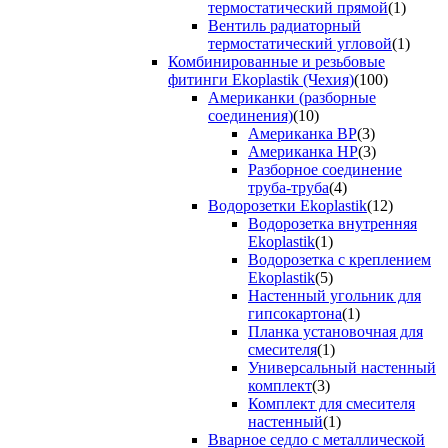
термостатический прямой
(1)
Вентиль радиаторный
термостатический угловой
(1)
Комбинированные и резьбовые
фитинги Ekoplastik (Чехия)
(100)
Американки (разборные
соединения)
(10)
Американка ВР
(3)
Американка НР
(3)
Разборное соединение
труба-труба
(4)
Водорозетки Ekoplastik
(12)
Водорозетка внутренняя
Ekoplastik
(1)
Водорозетка с креплением
Ekoplastik
(5)
Настенный угольник для
гипсокартона
(1)
Планка установочная для
смесителя
(1)
Универсальный настенный
комплект
(3)
Комплект для смесителя
настенный
(1)
Вварное седло с металлической