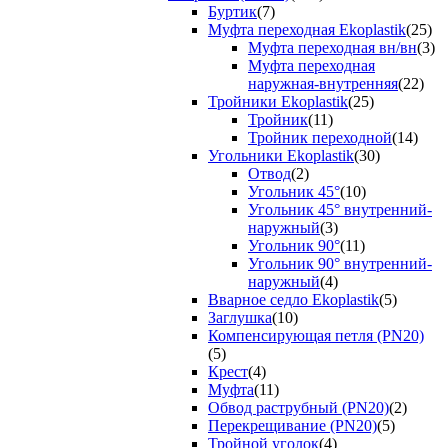
Буртик
(7)
Муфта переходная Ekoplastik
(25)
Муфта переходная вн/вн
(3)
Муфта переходная
наружная-внутренняя
(22)
Тройники Ekoplastik
(25)
Тройник
(11)
Тройник переходной
(14)
Угольники Ekoplastik
(30)
Отвод
(2)
Угольник 45°
(10)
Угольник 45° внутренний-
наружный
(3)
Угольник 90°
(11)
Угольник 90° внутренний-
наружный
(4)
Вварное седло Ekoplastik
(5)
Заглушка
(10)
Компенсирующая петля (PN20)
(5)
Крест
(4)
Муфта
(11)
Обвод раструбный (PN20)
(2)
Перекрещивание (PN20)
(5)
Тройной уголок
(4)