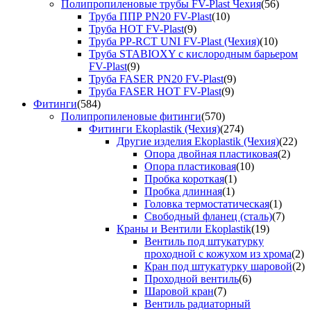
Полипропиленовые трубы FV-Plast Чехия
(56)
Труба ППР PN20 FV-Plast
(10)
Труба HOT FV-Plast
(9)
Труба PP-RCT UNI FV-Plast (Чехия)
(10)
Труба STABIOXY с кислородным барьером
FV-Plast
(9)
Труба FASER PN20 FV-Plast
(9)
Труба FASER HOT FV-Plast
(9)
Фитинги
(584)
Полипропиленовые фитинги
(570)
Фитинги Ekoplastik (Чехия)
(274)
Другие изделия Ekoplastik (Чехия)
(22)
Опора двойная пластиковая
(2)
Опора пластиковая
(10)
Пробка короткая
(1)
Пробка длинная
(1)
Головка термостатическая
(1)
Свободный фланец (сталь)
(7)
Краны и Вентили Ekoplastik
(19)
Вентиль под штукатурку
проходной с кожухом из хрома
(2)
Кран под штукатурку шаровой
(2)
Проходной вентиль
(6)
Шаровой кран
(7)
Вентиль радиаторный