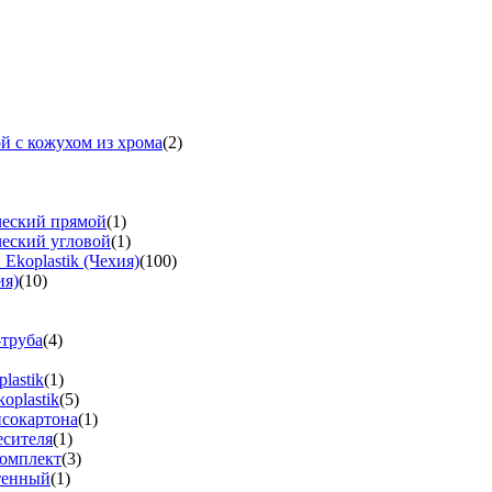
й с кожухом из хрома
(2)
ческий прямой
(1)
ческий угловой
(1)
koplastik (Чехия)
(100)
ия)
(10)
-труба
(4)
lastik
(1)
oplastik
(5)
псокартона
(1)
есителя
(1)
омплект
(3)
тенный
(1)