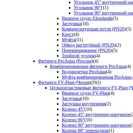
Угольник 45° внутренний-н
Угольник 90°
(11)
Угольник 90° внутренний-н
Вварное седло Ekoplastik
(5)
Заглушка
(10)
Компенсирующая петля (PN20)
(5)
Крест
(4)
Муфта
(11)
Обвод раструбный (PN20)
(2)
Перекрещивание (PN20)
(5)
Тройной уголок
(4)
Фитинги ProAqua (Россия)
(4)
Комбинированные фитинги ProAqua
(4)
Водорозетки ProAqua
(4)
Муфта комбинированная ProAqua с
Фитинги FV-Plast (Чехия)
(292)
Цельнопластиковые фитинги FV-Plast (Ч
Вварное седло FV-Plast
(4)
Заглушка
(10)
Заглушка внутренняя
(2)
Колено 45°
(10)
Колено 45° внутреннее-наружное
(
Колено 90°
(10)
Колено 90° внутреннее-наружное
(
Колено 90° переходное
(1)