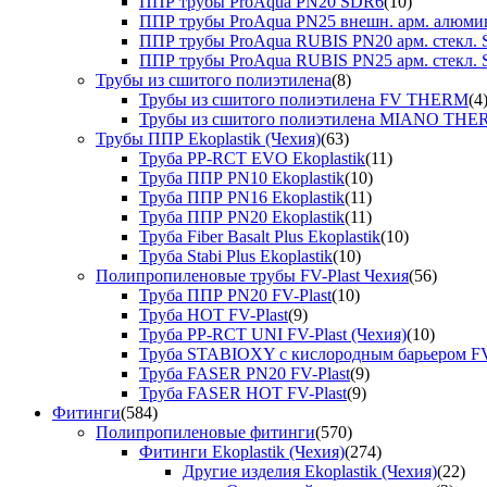
ППР трубы ProAqua PN20 SDR6
(10)
ППР трубы ProAqua PN25 внешн. арм. алюми
ППР трубы ProAqua RUBIS PN20 арм. стекл. 
ППР трубы ProAqua RUBIS PN25 арм. стекл. 
Трубы из сшитого полиэтилена
(8)
Трубы из сшитого полиэтилена FV THERM
(4
Трубы из сшитого полиэтилена MIANO TH
Трубы ППР Ekoplastik (Чехия)
(63)
Труба PP-RCT EVO Ekoplastik
(11)
Труба ППР PN10 Ekoplastik
(10)
Труба ППР PN16 Ekoplastik
(11)
Труба ППР PN20 Ekoplastik
(11)
Труба Fiber Basalt Plus Ekoplastik
(10)
Труба Stabi Plus Ekoplastik
(10)
Полипропиленовые трубы FV-Plast Чехия
(56)
Труба ППР PN20 FV-Plast
(10)
Труба HOT FV-Plast
(9)
Труба PP-RCT UNI FV-Plast (Чехия)
(10)
Труба STABIOXY с кислородным барьером FV
Труба FASER PN20 FV-Plast
(9)
Труба FASER HOT FV-Plast
(9)
Фитинги
(584)
Полипропиленовые фитинги
(570)
Фитинги Ekoplastik (Чехия)
(274)
Другие изделия Ekoplastik (Чехия)
(22)