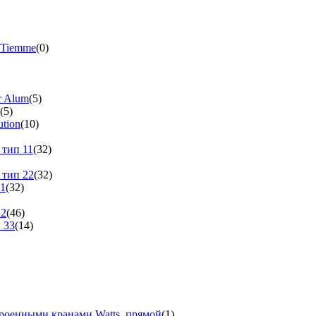
 Tiemme
(0)
r Alum
(5)
(5)
tion
(10)
 тип 11
(32)
 тип 22
(32)
11
(32)
22
(46)
 33
(14)
троенными кранами Watts, прямой
(1)