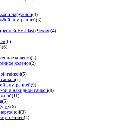
езьбой наружной
(3)
зьбой внутренней
(3)
тренней FV-Plast (Чехия)
(4)
ней
(6)
й
(6)
тенное колено)
(2)
тенное колено)
(2)
ной гайкой
(5)
 гайкой
(1)
бой внутренней
(9)
вкой и накидной гайкой
(8)
ружной
(11)
а
(5)
бурту
(6)
 наружной
(3)
 внутренней
(4)