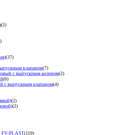
я
(2)
)
ия)
(37)
выпускным клапаном
(7)
довый с выпускным коленом
(2)
ый
(6)
ый с выпускным клапаном
(4)
ямой)
(2)
ловой)
(2)
и FV-PLAST
(119)