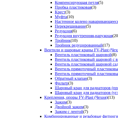
Компенсирующая петля
(5)
Пробка пластиковая
(3)
Крест
(3)
Муфта
(10)
Настенное колено наваривающеес
Перекрещивание
(5)
Редукция
(6)
Редукция внутренняя-наружная
(20
Тройник
(10)
Тройник редуцированный
(17)
Вентили и шаровые краны FV-Plast (Чех
Вентиль пластиковый шаровой
(8)
Вентиль пластиковый шаровой с 
Вентиль пластиковый шаровой са
Вентиль прямоточный пластиков
Вентиль прямоточный пластиков
Обратный клапан
(3)
Фильтр
(3)
Шаровый кран для радиаторов (пр
Шаровый кран для радиаторов (уг
Крепления, опоры FV-Plast (Чехия)
(13)
Зажим
(3)
Двойной зажим
(3)
Зажим с лентой
(7)
Комбинированные и резьбовые фитинг