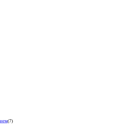
нием
(7)