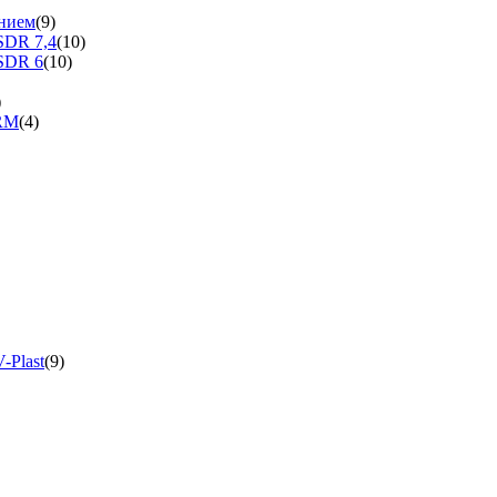
нием
(9)
SDR 7,4
(10)
SDR 6
(10)
)
ERM
(4)
-Plast
(9)