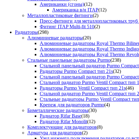
Американки (сгоны)
(12)
Американка в/н ITAP
(12)
Металлопластиковые фитинги
(2)
Пресс-фитинги для металлопластиковых труб
Фитинг ITAP Multi-fit 510
(2)
Радиаторы
(298)
Алюминиевые радиаторы
(20)
Алюминиевые радиаторы Royal Thermo Biline
Алюминиевые радиаторы Royal Thermo Indigo
Алюминиевые радиаторы Royal Thermo Revolu
Стальные панельные радиаторы Purmo
(238)
Стальной панельный радиатор Purmo Compact
Радиаторы Purmo Compact тип 21s
(32)
Стальной панельный радиатор Purmo Compact
Стальной радиатор Purmo Ventil Compact тип 
Радиаторы Purmo Ventil Compact тип 21s
(46)
Стальной радиатор Purmo Ventil Compact тип 
Стальные радиаторы Purmo Ventil Compact тип
Крепеж для радиаторов Purmo
(4)
Биметаллические радиаторы
(30)
Радиатор Rifar Base
(18)
Радиатор Rifar Monolit
(12)
Комплектующие для радиаторов
(8)
Арматура для радиаторов
(2)
Узел нижнего подключения радиаторов со вс