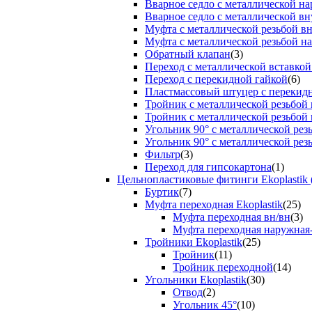
Вварное седло с металлической н
Вварное седло с металлической вн
Муфта с металлической резьбой в
Муфта с металлической резьбой н
Обратный клапан
(3)
Переход с металлической вставкой
Переход с перекидной гайкой
(6)
Пластмассовый штуцер с перекид
Тройник с металлической резьбой
Тройник с металлической резьбой
Угольник 90° с металлической ре
Угольник 90° с металлической рез
Фильтр
(3)
Переход для гипсокартона
(1)
Цельнопластиковые фитинги Ekoplastik 
Буртик
(7)
Муфта переходная Ekoplastik
(25)
Муфта переходная вн/вн
(3)
Муфта переходная наружная
Тройники Ekoplastik
(25)
Тройник
(11)
Тройник переходной
(14)
Угольники Ekoplastik
(30)
Отвод
(2)
Угольник 45°
(10)