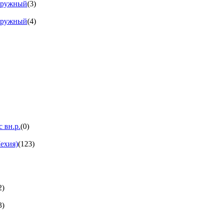
аружный
(3)
аружный
(4)
 вн.р.
(0)
ехия)
(123)
2)
3)