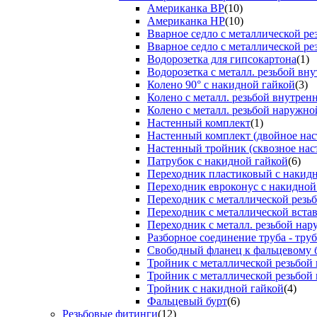
Американка ВР
(10)
Американка НР
(10)
Вварное седло с металлической р
Вварное седло с металлической ре
Водорозетка для гипсокартона
(1)
Водорозетка с металл. резьбой вну
Колено 90° с накидной гайкой
(3)
Колено с металл. резьбой внутрен
Колено с металл. резьбой наружно
Настенный комплект
(1)
Настенный комплект (двойное нас
Настенный тройник (сквозное нас
Патрубок с накидной гайкой
(6)
Переходник пластиковый с накид
Переходник евроконус с накидной
Переходник с металлической резь
Переходник с металлической вста
Переходник с металл. резьбой на
Разборное соединение труба - труб
Свободный фланец к фальцевому 
Тройник с металлической резьбой
Тройник с металлической резьбой
Тройник с накидной гайкой
(4)
Фальцевый бурт
(6)
Резьбовые фитинги
(12)