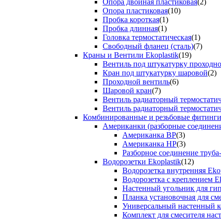
Опора двойная пластиковая
(2)
Опора пластиковая
(10)
Пробка короткая
(1)
Пробка длинная
(1)
Головка термостатическая
(1)
Свободный фланец (сталь)
(7)
Краны и Вентили Ekoplastik
(19)
Вентиль под штукатурку проходно
Кран под штукатурку шаровой
(2)
Проходной вентиль
(6)
Шаровой кран
(7)
Вентиль радиаторный термостати
Вентиль радиаторный термостати
Комбинированные и резьбовые фитинги E
Американки (разборные соединен
Американка ВР
(3)
Американка НР
(3)
Разборное соединение труба
Водорозетки Ekoplastik
(12)
Водорозетка внутренняя Ekop
Водорозетка с креплением Ek
Настенный угольник для ги
Планка установочная для см
Универсальный настенный к
Комплект для смесителя нас