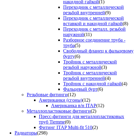
накидной гайкой
(1)
Переходник с металлической
резьбой внутренней
(9)
Переходник с металлической
вставкой и накидной гайкой
(8)
Переходник с металл. резьбой
наружной
(11)
Разборное соединение труба -
труба
(5)
Свободный фланец к фальцевому
бурту
(6)
Тройник с металлической
резьбой наружной
(3)
Тройник с металлической
резьбой внутренней
(4)
Тройник с накидной гайкой
(4)
Фальцевый бурт
(6)
Резьбовые фитинги
(12)
Американки (сгоны)
(12)
Американка в/н ITAP
(12)
Металлопластиковые фитинги
(2)
Пресс-фитинги для металлопластиковых
труб Tiemme
(0)
Фитинг ITAP Multi-fit 510
(2)
Радиаторы
(298)