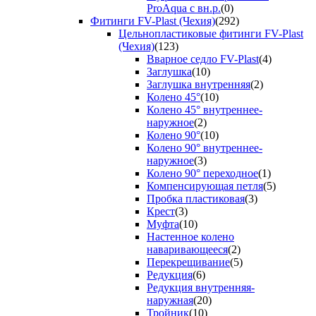
ProAqua с вн.р.
(0)
Фитинги FV-Plast (Чехия)
(292)
Цельнопластиковые фитинги FV-Plast
(Чехия)
(123)
Вварное седло FV-Plast
(4)
Заглушка
(10)
Заглушка внутренняя
(2)
Колено 45°
(10)
Колено 45° внутреннее-
наружное
(2)
Колено 90°
(10)
Колено 90° внутреннее-
наружное
(3)
Колено 90° переходное
(1)
Компенсирующая петля
(5)
Пробка пластиковая
(3)
Крест
(3)
Муфта
(10)
Настенное колено
наваривающееся
(2)
Перекрещивание
(5)
Редукция
(6)
Редукция внутренняя-
наружная
(20)
Тройник
(10)