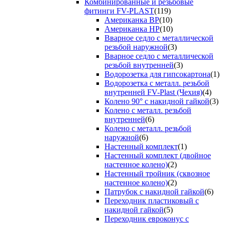
Комбинированные и резьбовые
фитинги FV-PLAST
(119)
Американка ВР
(10)
Американка НР
(10)
Вварное седло с металлической
резьбой наружной
(3)
Вварное седло с металлической
резьбой внутренней
(3)
Водорозетка для гипсокартона
(1)
Водорозетка с металл. резьбой
внутренней FV-Plast (Чехия)
(4)
Колено 90° с накидной гайкой
(3)
Колено с металл. резьбой
внутренней
(6)
Колено с металл. резьбой
наружной
(6)
Настенный комплект
(1)
Настенный комплект (двойное
настенное колено)
(2)
Настенный тройник (сквозное
настенное колено)
(2)
Патрубок с накидной гайкой
(6)
Переходник пластиковый с
накидной гайкой
(5)
Переходник евроконус с