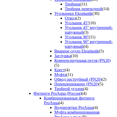
Тройник
(11)
Тройник переходной
(14)
Угольники Ekoplastik
(30)
Отвод
(2)
Угольник 45°
(10)
Угольник 45° внутренний-
наружный
(3)
Угольник 90°
(11)
Угольник 90° внутренний-
наружный
(4)
Вварное седло Ekoplastik
(5)
Заглушка
(10)
Компенсирующая петля (PN20)
(5)
Крест
(4)
Муфта
(11)
Обвод раструбный (PN20)
(2)
Перекрещивание (PN20)
(5)
Тройной уголок
(4)
Фитинги ProAqua (Россия)
(4)
Комбинированные фитинги
ProAqua
(4)
Водорозетки ProAqua
(4)
Муфта комбинированная
ProAqua с вн.р.
(0)