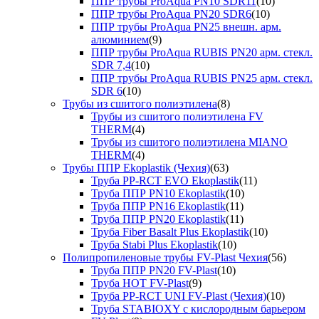
ППР трубы ProAqua PN10 SDR11
(10)
ППР трубы ProAqua PN20 SDR6
(10)
ППР трубы ProAqua PN25 внешн. арм.
алюминием
(9)
ППР трубы ProAqua RUBIS PN20 арм. стекл.
SDR 7,4
(10)
ППР трубы ProAqua RUBIS PN25 арм. стекл.
SDR 6
(10)
Трубы из сшитого полиэтилена
(8)
Трубы из сшитого полиэтилена FV
THERM
(4)
Трубы из сшитого полиэтилена MIANO
THERM
(4)
Трубы ППР Ekoplastik (Чехия)
(63)
Труба PP-RCT EVO Ekoplastik
(11)
Труба ППР PN10 Ekoplastik
(10)
Труба ППР PN16 Ekoplastik
(11)
Труба ППР PN20 Ekoplastik
(11)
Труба Fiber Basalt Plus Ekoplastik
(10)
Труба Stabi Plus Ekoplastik
(10)
Полипропиленовые трубы FV-Plast Чехия
(56)
Труба ППР PN20 FV-Plast
(10)
Труба HOT FV-Plast
(9)
Труба PP-RCT UNI FV-Plast (Чехия)
(10)
Труба STABIOXY с кислородным барьером