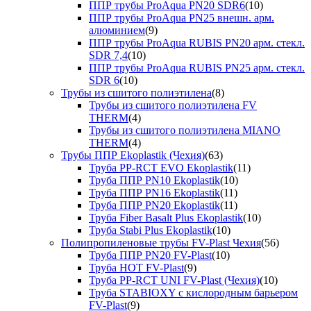
ППР трубы ProAqua PN20 SDR6
(10)
ППР трубы ProAqua PN25 внешн. арм.
алюминием
(9)
ППР трубы ProAqua RUBIS PN20 арм. стекл.
SDR 7,4
(10)
ППР трубы ProAqua RUBIS PN25 арм. стекл.
SDR 6
(10)
Трубы из сшитого полиэтилена
(8)
Трубы из сшитого полиэтилена FV
THERM
(4)
Трубы из сшитого полиэтилена MIANO
THERM
(4)
Трубы ППР Ekoplastik (Чехия)
(63)
Труба PP-RCT EVO Ekoplastik
(11)
Труба ППР PN10 Ekoplastik
(10)
Труба ППР PN16 Ekoplastik
(11)
Труба ППР PN20 Ekoplastik
(11)
Труба Fiber Basalt Plus Ekoplastik
(10)
Труба Stabi Plus Ekoplastik
(10)
Полипропиленовые трубы FV-Plast Чехия
(56)
Труба ППР PN20 FV-Plast
(10)
Труба HOT FV-Plast
(9)
Труба PP-RCT UNI FV-Plast (Чехия)
(10)
Труба STABIOXY с кислородным барьером
FV-Plast
(9)