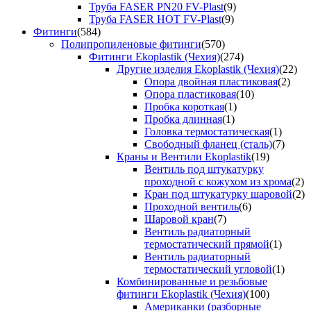
Труба FASER PN20 FV-Plast
(9)
Труба FASER HOT FV-Plast
(9)
Фитинги
(584)
Полипропиленовые фитинги
(570)
Фитинги Ekoplastik (Чехия)
(274)
Другие изделия Ekoplastik (Чехия)
(22)
Опора двойная пластиковая
(2)
Опора пластиковая
(10)
Пробка короткая
(1)
Пробка длинная
(1)
Головка термостатическая
(1)
Свободный фланец (сталь)
(7)
Краны и Вентили Ekoplastik
(19)
Вентиль под штукатурку
проходной с кожухом из хрома
(2)
Кран под штукатурку шаровой
(2)
Проходной вентиль
(6)
Шаровой кран
(7)
Вентиль радиаторный
термостатический прямой
(1)
Вентиль радиаторный
термостатический угловой
(1)
Комбинированные и резьбовые
фитинги Ekoplastik (Чехия)
(100)
Американки (разборные