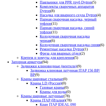
Паяльники для PPR труб Dytron
(5)
Комплекты сварочных аппаратов
Dytron
(8)
Насадка для вварного седла Dytron
(4)
Парная сварочная насадка, черный
тефлон
(11)
Парная сварочная насадка, синий
тефлон
(11)
Колодочная сварочная насадка
черная
(6)
Колодочная сварочная насадка синяя
(6)
Ремонтные насадки Dytron
(1)
Фреза для вварных сёдел
(2)
Крепеж и хомуты для крепления
(5)
Запорная арматура
(94)
Задвижки клиновидные (вентили)
(9)
Задвижка клиновая латунная ITAP 156 ВР/
ВР
(9)
Краны шаровые стальные
(0)
Краны LD (Россия)
(0)
Газовые краны
(0)
Краны для воды
(0)
Краны шаровые латунные
(78)
Краны ITAP (Италия)
(78)
Кран ITAP IDEAL 090