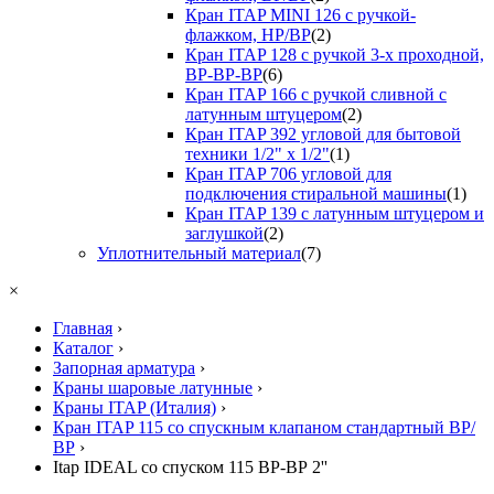
Кран ITAP MINI 126 с ручкой-
флажком, НР/ВР
(2)
Кран ITAP 128 с ручкой 3-х проходной,
ВР-ВР-ВР
(6)
Кран ITAP 166 с ручкой сливной с
латунным штуцером
(2)
Кран ITAP 392 угловой для бытовой
техники 1/2" х 1/2"
(1)
Кран ITAP 706 угловой для
подключения стиральной машины
(1)
Кран ITAP 139 с латунным штуцером и
заглушкой
(2)
Уплотнительный материал
(7)
×
Главная
›
Каталог
›
Запорная арматура
›
Краны шаровые латунные
›
Краны ITAP (Италия)
›
Кран ITAP 115 со спускным клапаном стандартный ВР/
ВР
›
Itap IDEAL со спуском 115 ВР-ВР 2''