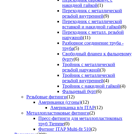
накидной гайкой
(1)
Переходник с металлической
резьбой внутренней
(9)
Переходник с металлической
вставкой и накидной гайкой
(8)
Переходник с металл. резьбой
наружной
(11)
Разборное соединение труба -
труба
(5)
Свободный фланец к фальцевому
бурту
(6)
Тройник с металлической
резьбой наружной
(3)
Тройник с металлической
резьбой внутренней
(4)
Тройник с накидной гайкой
(4)
Фальцевый бурт
(6)
Резьбовые фитинги
(12)
Американки (сгоны)
(12)
Американка в/н ITAP
(12)
Металлопластиковые фитинги
(2)
Пресс-фитинги для металлопластиковых
труб Tiemme
(0)
Фитинг ITAP Multi-fit 510
(2)