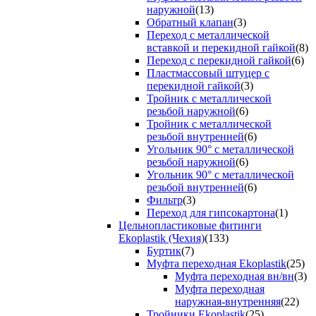
наружной
(13)
Обратный клапан
(3)
Переход с металлической
вставкой и перекидной гайкой
(8)
Переход с перекидной гайкой
(6)
Пластмассовый штуцер с
перекидной гайкой
(3)
Тройник с металлической
резьбой наружной
(6)
Тройник с металлической
резьбой внутренней
(6)
Угольник 90° с металлической
резьбой наружной
(6)
Угольник 90° с металлической
резьбой внутренней
(6)
Фильтр
(3)
Переход для гипсокартона
(1)
Цельнопластиковые фитинги
Ekoplastik (Чехия)
(133)
Буртик
(7)
Муфта переходная Ekoplastik
(25)
Муфта переходная вн/вн
(3)
Муфта переходная
наружная-внутренняя
(22)
Тройники Ekoplastik
(25)