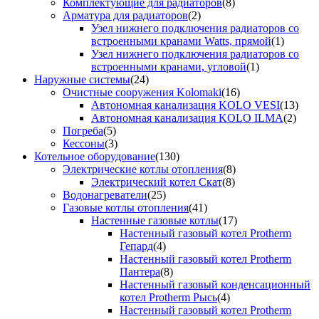
Комплектующие для радиаторов
(8)
Арматура для радиаторов
(2)
Узел нижнего подключения радиаторов со
встроенными кранами Watts, прямой
(1)
Узел нижнего подключения радиаторов со
встроенными кранами, угловой
(1)
Наружные системы
(24)
Очистные сооружения Kolomaki
(16)
Автономная канализация KOLO VESI
(13)
Автономная канализация KOLO ILMA
(2)
Погреба
(5)
Кессоны
(3)
Котельное оборудование
(130)
Электрические котлы отопления
(8)
Электрический котел Скат
(8)
Водонагреватели
(25)
Газовые котлы отопления
(41)
Настенные газовые котлы
(17)
Настенный газовый котел Protherm
Гепард
(4)
Настенный газовый котел Protherm
Пантера
(8)
Настенный газовый конденсационный
котел Protherm Рысь
(4)
Настенный газовый котел Protherm