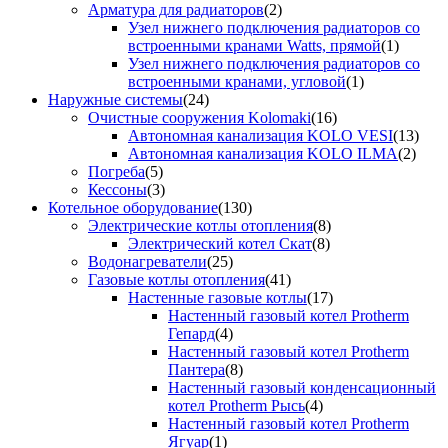
Арматура для радиаторов
(2)
Узел нижнего подключения радиаторов со
встроенными кранами Watts, прямой
(1)
Узел нижнего подключения радиаторов со
встроенными кранами, угловой
(1)
Наружные системы
(24)
Очистные сооружения Kolomaki
(16)
Автономная канализация KOLO VESI
(13)
Автономная канализация KOLO ILMA
(2)
Погреба
(5)
Кессоны
(3)
Котельное оборудование
(130)
Электрические котлы отопления
(8)
Электрический котел Скат
(8)
Водонагреватели
(25)
Газовые котлы отопления
(41)
Настенные газовые котлы
(17)
Настенный газовый котел Protherm
Гепард
(4)
Настенный газовый котел Protherm
Пантера
(8)
Настенный газовый конденсационный
котел Protherm Рысь
(4)
Настенный газовый котел Protherm
Ягуар
(1)