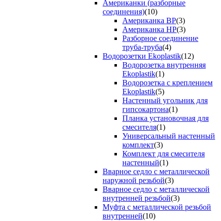
Американки (разборные
соединения)
(10)
Американка ВР
(3)
Американка НР
(3)
Разборное соединение
труба-труба
(4)
Водорозетки Ekoplastik
(12)
Водорозетка внутренняя
Ekoplastik
(1)
Водорозетка с креплением
Ekoplastik
(5)
Настенный угольник для
гипсокартона
(1)
Планка установочная для
смесителя
(1)
Универсальный настенный
комплект
(3)
Комплект для смесителя
настенный
(1)
Вварное седло с металлической
наружной резьбой
(3)
Вварное седло с металлической
внутренней резьбой
(3)
Муфта с металлической резьбой
внутренней
(10)