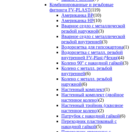
Комбинированные и резьбовые
фитинги FV-PLAST
(119)
Американка ВР
(10)
Американка НР
(10)
Вварное седло с металлической
резьбой наружной
(3)
Вварное седло с металлической
резьбой внутренней
(3)
Водорозетка для гипсокартона
(1)
Водорозетка с металл. резьбой
внутренней FV-Plast (Чехия)
(4)
Колено 90° с накидной гайкой
(3)
Колено с металл. резьбой
внутренней
(6)
Колено с металл. резьбой
наружной
(6)
Настенный комплект
(1)
Настенный комплект (двойное
настенное колено)
(2)
Настенный тройник (сквозное
настенное колено)
(2)
Патрубок с накидной гайкой
(6)
Переходник пластиковый с
накидной гайкой
(5)
Переходник евроконус с