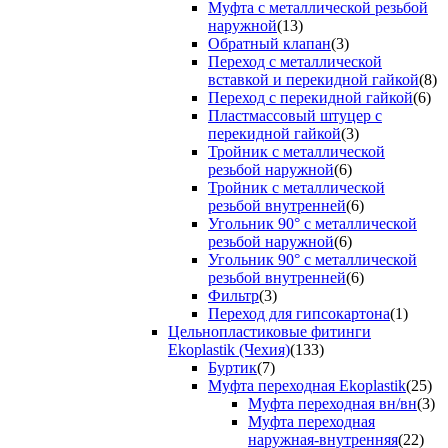
Муфта с металлической резьбой
наружной
(13)
Обратный клапан
(3)
Переход с металлической
вставкой и перекидной гайкой
(8)
Переход с перекидной гайкой
(6)
Пластмассовый штуцер с
перекидной гайкой
(3)
Тройник с металлической
резьбой наружной
(6)
Тройник с металлической
резьбой внутренней
(6)
Угольник 90° с металлической
резьбой наружной
(6)
Угольник 90° с металлической
резьбой внутренней
(6)
Фильтр
(3)
Переход для гипсокартона
(1)
Цельнопластиковые фитинги
Ekoplastik (Чехия)
(133)
Буртик
(7)
Муфта переходная Ekoplastik
(25)
Муфта переходная вн/вн
(3)
Муфта переходная
наружная-внутренняя
(22)