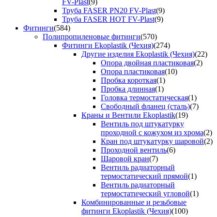
FV-Plast
(9)
Труба FASER PN20 FV-Plast
(9)
Труба FASER HOT FV-Plast
(9)
Фитинги
(584)
Полипропиленовые фитинги
(570)
Фитинги Ekoplastik (Чехия)
(274)
Другие изделия Ekoplastik (Чехия)
(22)
Опора двойная пластиковая
(2)
Опора пластиковая
(10)
Пробка короткая
(1)
Пробка длинная
(1)
Головка термостатическая
(1)
Свободный фланец (сталь)
(7)
Краны и Вентили Ekoplastik
(19)
Вентиль под штукатурку
проходной с кожухом из хрома
(2)
Кран под штукатурку шаровой
(2)
Проходной вентиль
(6)
Шаровой кран
(7)
Вентиль радиаторный
термостатический прямой
(1)
Вентиль радиаторный
термостатический угловой
(1)
Комбинированные и резьбовые
фитинги Ekoplastik (Чехия)
(100)