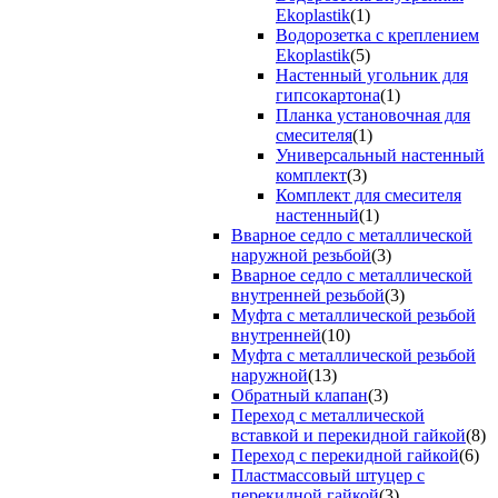
Ekoplastik
(1)
Водорозетка с креплением
Ekoplastik
(5)
Настенный угольник для
гипсокартона
(1)
Планка установочная для
смесителя
(1)
Универсальный настенный
комплект
(3)
Комплект для смесителя
настенный
(1)
Вварное седло с металлической
наружной резьбой
(3)
Вварное седло с металлической
внутренней резьбой
(3)
Муфта с металлической резьбой
внутренней
(10)
Муфта с металлической резьбой
наружной
(13)
Обратный клапан
(3)
Переход с металлической
вставкой и перекидной гайкой
(8)
Переход с перекидной гайкой
(6)
Пластмассовый штуцер с
перекидной гайкой
(3)