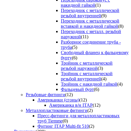
накидной гайкой
(1)
Переходник с металлической
резьбой внутренней
(9)
Переходник с металлической
вставкой и накидной гайкой
(8)
Переходник с металл. резьбой
наружной
(11)
Разборное соединение труба -
труба
(5)
Свободный фланец к фальцевому
бурту
(6)
Тройник с металлической
резьбой наружной
(3)
Тройник с металлической
резьбой внутренней
(4)
Тройник с накидной гайкой
(4)
Фальцевый бурт
(6)
Резьбовые фитинги
(12)
Американки (сгоны)
(12)
Американка в/н ITAP
(12)
Металлопластиковые фитинги
(2)
Пресс-фитинги для металлопластиковых
труб Tiemme
(0)
Фитинг ITAP Multi-fit 510
(2)