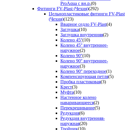
ProAqua с вн.р.
(0)
Фитинги FV-Plast (Чехия)
(292)
Цельнопластиковые фитинги FV-Plast
(Чехия)
(123)
Вварное седло FV-Plast
(4)
Заглушка
(10)
Заглушка внутренняя
(2)
Колено 45°
(10)
Колено 45° внутреннее-
наружное
(2)
Колено 90°
(10)
Колено 90° внутреннее-
наружное
(3)
Колено 90° переходное
(1)
Компенсирующая петля
(5)
Пробка пластиковая
(3)
Крест
(3)
Муфта
(10)
Настенное колено
наваривающееся
(2)
Перекрещивание
(5)
Редукция
(6)
Редукция внутренняя-
наружная
(20)
Тройник
(10)