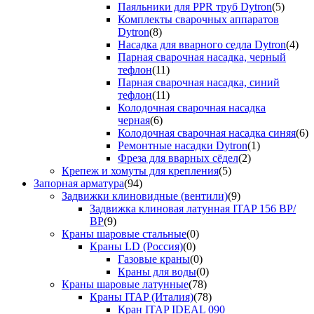
Паяльники для PPR труб Dytron
(5)
Комплекты сварочных аппаратов
Dytron
(8)
Насадка для вварного седла Dytron
(4)
Парная сварочная насадка, черный
тефлон
(11)
Парная сварочная насадка, синий
тефлон
(11)
Колодочная сварочная насадка
черная
(6)
Колодочная сварочная насадка синяя
(6)
Ремонтные насадки Dytron
(1)
Фреза для вварных сёдел
(2)
Крепеж и хомуты для крепления
(5)
Запорная арматура
(94)
Задвижки клиновидные (вентили)
(9)
Задвижка клиновая латунная ITAP 156 ВР/
ВР
(9)
Краны шаровые стальные
(0)
Краны LD (Россия)
(0)
Газовые краны
(0)
Краны для воды
(0)
Краны шаровые латунные
(78)
Краны ITAP (Италия)
(78)
Кран ITAP IDEAL 090