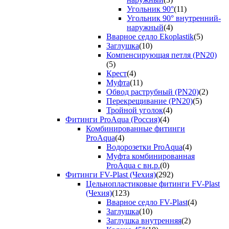
Угольник 90°
(11)
Угольник 90° внутренний-
наружный
(4)
Вварное седло Ekoplastik
(5)
Заглушка
(10)
Компенсирующая петля (PN20)
(5)
Крест
(4)
Муфта
(11)
Обвод раструбный (PN20)
(2)
Перекрещивание (PN20)
(5)
Тройной уголок
(4)
Фитинги ProAqua (Россия)
(4)
Комбинированные фитинги
ProAqua
(4)
Водорозетки ProAqua
(4)
Муфта комбинированная
ProAqua с вн.р.
(0)
Фитинги FV-Plast (Чехия)
(292)
Цельнопластиковые фитинги FV-Plast
(Чехия)
(123)
Вварное седло FV-Plast
(4)
Заглушка
(10)
Заглушка внутренняя
(2)