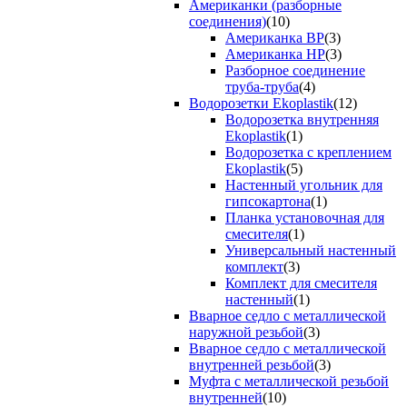
Американки (разборные
соединения)
(10)
Американка ВР
(3)
Американка НР
(3)
Разборное соединение
труба-труба
(4)
Водорозетки Ekoplastik
(12)
Водорозетка внутренняя
Ekoplastik
(1)
Водорозетка с креплением
Ekoplastik
(5)
Настенный угольник для
гипсокартона
(1)
Планка установочная для
смесителя
(1)
Универсальный настенный
комплект
(3)
Комплект для смесителя
настенный
(1)
Вварное седло с металлической
наружной резьбой
(3)
Вварное седло с металлической
внутренней резьбой
(3)
Муфта с металлической резьбой
внутренней
(10)