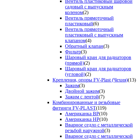
Вентиль пластиковый шаровой
садовый с выпускным
коленом
(2)
Вентиль прямоточный
пластиковый
(6)
Вентиль прямоточный
пластиковый с выпускным
клапаном
(4)
Обратный клапан
(3)
Фильтр
(3)
Шаровый кран для радиаторов
(прямой)
(2)
Шаровый кран для радиаторов
(угловой)
(2)
Крепления, опоры FV-Plast (Чехия)
(13)
Зажим
(3)
Двойной зажим
(3)
Зажим с лентой
(7)
Комбинированные и резьбовые
фитинги FV-PLAST
(119)
Американка ВР
(10)
Американка НР
(10)
Вварное седло с металлической
резьбой наружной
(3)
Вварное седло с металлической