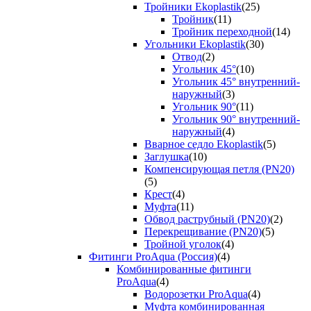
Тройники Ekoplastik
(25)
Тройник
(11)
Тройник переходной
(14)
Угольники Ekoplastik
(30)
Отвод
(2)
Угольник 45°
(10)
Угольник 45° внутренний-
наружный
(3)
Угольник 90°
(11)
Угольник 90° внутренний-
наружный
(4)
Вварное седло Ekoplastik
(5)
Заглушка
(10)
Компенсирующая петля (PN20)
(5)
Крест
(4)
Муфта
(11)
Обвод раструбный (PN20)
(2)
Перекрещивание (PN20)
(5)
Тройной уголок
(4)
Фитинги ProAqua (Россия)
(4)
Комбинированные фитинги
ProAqua
(4)
Водорозетки ProAqua
(4)
Муфта комбинированная