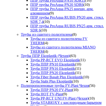
ППР трубы ProAqua PN10 SDR11
(10)
ППР трубы ProAqua PN20 SDR6
(10)
ППР трубы ProAqua PN25 внешн. арм.
алюминием
(9)
ППР трубы ProAqua RUBIS PN20 арм. стекл.
SDR 7,4
(10)
ППР трубы ProAqua RUBIS PN25 арм. стекл.
SDR 6
(10)
Трубы из сшитого полиэтилена
(8)
Трубы из сшитого полиэтилена FV
THERM
(4)
Трубы из сшитого полиэтилена MIANO
THERM
(4)
Трубы ППР Ekoplastik (Чехия)
(63)
Труба PP-RCT EVO Ekoplastik
(11)
Труба ППР PN10 Ekoplastik
(10)
Труба ППР PN16 Ekoplastik
(11)
Труба ППР PN20 Ekoplastik
(11)
Труба Fiber Basalt Plus Ekoplastik
(10)
Труба Stabi Plus Ekoplastik
(10)
Полипропиленовые трубы FV-Plast Чехия
(56)
Труба ППР PN20 FV-Plast
(10)
Труба HOT FV-Plast
(9)
Труба PP-RCT UNI FV-Plast (Чехия)
(10)
Труба STABIOXY с кислородным барьером