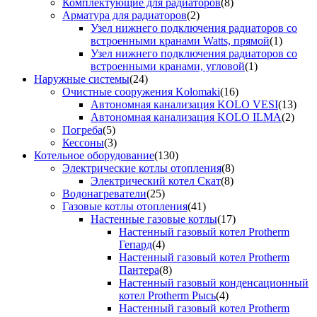
Комплектующие для радиаторов
(8)
Арматура для радиаторов
(2)
Узел нижнего подключения радиаторов со
встроенными кранами Watts, прямой
(1)
Узел нижнего подключения радиаторов со
встроенными кранами, угловой
(1)
Наружные системы
(24)
Очистные сооружения Kolomaki
(16)
Автономная канализация KOLO VESI
(13)
Автономная канализация KOLO ILMA
(2)
Погреба
(5)
Кессоны
(3)
Котельное оборудование
(130)
Электрические котлы отопления
(8)
Электрический котел Скат
(8)
Водонагреватели
(25)
Газовые котлы отопления
(41)
Настенные газовые котлы
(17)
Настенный газовый котел Protherm
Гепард
(4)
Настенный газовый котел Protherm
Пантера
(8)
Настенный газовый конденсационный
котел Protherm Рысь
(4)
Настенный газовый котел Protherm