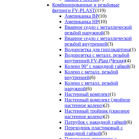
Комбинированные и резьбовые
фитинги FV-PLAST
(119)
Американка ВР
(10)
Американка НР
(10)
Вварное седло с металлической
резьбой наружной
(3)
Вварное седло с металлической
резьбой внутренней
(3)
Водорозетка для гипсокартона
(1)
Водорозетка с металл. резьбой
внутренней FV-Plast (Чехия)
(4)
Колено 90° с накидной гайкой
(3)
Колено с металл. резьбой
внутренней
(6)
Колено с металл. резьбой
наружной
(6)
Настенный комплект
(1)
Настенный комплект (двойное
настенное колено)
(2)
Настенный тройник (сквозное
настенное колено)
(2)
Патрубок с накидной гайкой
(6)
Переходник пластиковый с
накидной гайкой
(5)
Переходник евроконус с