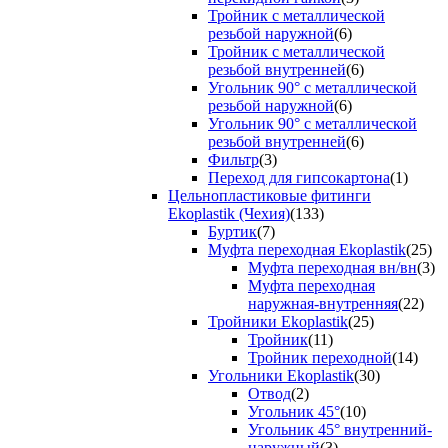
Тройник с металлической
резьбой наружной
(6)
Тройник с металлической
резьбой внутренней
(6)
Угольник 90° с металлической
резьбой наружной
(6)
Угольник 90° с металлической
резьбой внутренней
(6)
Фильтр
(3)
Переход для гипсокартона
(1)
Цельнопластиковые фитинги
Ekoplastik (Чехия)
(133)
Буртик
(7)
Муфта переходная Ekoplastik
(25)
Муфта переходная вн/вн
(3)
Муфта переходная
наружная-внутренняя
(22)
Тройники Ekoplastik
(25)
Тройник
(11)
Тройник переходной
(14)
Угольники Ekoplastik
(30)
Отвод
(2)
Угольник 45°
(10)
Угольник 45° внутренний-
наружный
(3)