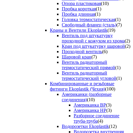
Опора пластиковая
(10)
Пробка короткая
(1)
Пробка длинная
(1)
Головка термостатическая
(1)
Свободный фланец (сталь)
(7)
Краны и Вентили Ekoplastik
(19)
Вентиль под штукатурку
проходной с кожухом из хрома
(2)
Кран под штукатурку шаровой
(2)
Проходной вентиль
(6)
Шаровой кран
(7)
Вентиль радиаторный
термостатический прямой
(1)
Вентиль радиаторный
термостатический угловой
(1)
Комбинированные и резьбовые
фитинги Ekoplastik (Чехия)
(100)
Американки (разборные
соединения)
(10)
Американка ВР
(3)
Американка НР
(3)
Разборное соединение
труба-труба
(4)
Водорозетки Ekoplastik
(12)
Водорозетка внутренняя