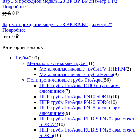
Itap 3-х проходной модель128 ВР-ВР-ВР диаметр 1 1/2"
Подробнее
руб.
0 ₽
Itap 3-х проходной модель128 ВР-ВР-ВР диаметр 2"
Подробнее
руб.
0 ₽
Категории товаров
Трубы
(199)
Металлопластиковые трубы
(11)
Металлопластиковые трубы FV THERM
(2)
Металлопластиковые трубы Henco
(9)
Полипропиленовые трубы ProAqua
(56)
ППР трубы ProAqua DUO внутр. арм.
алюминием
(7)
ППР трубы ProAqua PN10 SDR11
(10)
ППР трубы ProAqua PN20 SDR6
(10)
ППР трубы ProAqua PN25 внешн. арм.
алюминием
(9)
ППР трубы ProAqua RUBIS PN20 арм. стекл.
SDR 7,4
(10)
ППР трубы ProAqua RUBIS PN25 арм. стекл.
SDR 6
(10)