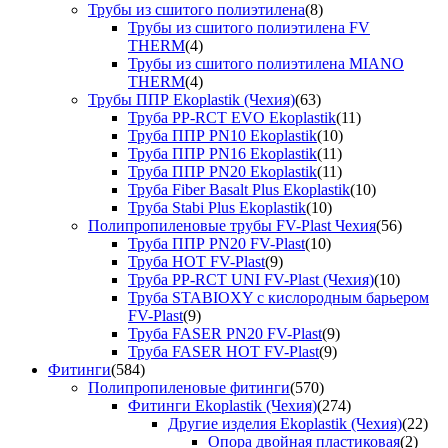
Трубы из сшитого полиэтилена
(8)
Трубы из сшитого полиэтилена FV
THERM
(4)
Трубы из сшитого полиэтилена MIANO
THERM
(4)
Трубы ППР Ekoplastik (Чехия)
(63)
Труба PP-RCT EVO Ekoplastik
(11)
Труба ППР PN10 Ekoplastik
(10)
Труба ППР PN16 Ekoplastik
(11)
Труба ППР PN20 Ekoplastik
(11)
Труба Fiber Basalt Plus Ekoplastik
(10)
Труба Stabi Plus Ekoplastik
(10)
Полипропиленовые трубы FV-Plast Чехия
(56)
Труба ППР PN20 FV-Plast
(10)
Труба HOT FV-Plast
(9)
Труба PP-RCT UNI FV-Plast (Чехия)
(10)
Труба STABIOXY с кислородным барьером
FV-Plast
(9)
Труба FASER PN20 FV-Plast
(9)
Труба FASER HOT FV-Plast
(9)
Фитинги
(584)
Полипропиленовые фитинги
(570)
Фитинги Ekoplastik (Чехия)
(274)
Другие изделия Ekoplastik (Чехия)
(22)
Опора двойная пластиковая
(2)