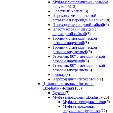
Муфта с металлической резьбой
наружной
(13)
Обратный клапан
(3)
Переход с металлической
вставкой и перекидной гайкой
(8)
Переход с перекидной гайкой
(6)
Пластмассовый штуцер с
перекидной гайкой
(3)
Тройник с металлической
резьбой наружной
(6)
Тройник с металлической
резьбой внутренней
(6)
Угольник 90° с металлической
резьбой наружной
(6)
Угольник 90° с металлической
резьбой внутренней
(6)
Фильтр
(3)
Переход для гипсокартона
(1)
Цельнопластиковые фитинги
Ekoplastik (Чехия)
(133)
Буртик
(7)
Муфта переходная Ekoplastik
(25)
Муфта переходная вн/вн
(3)
Муфта переходная
наружная-внутренняя
(22)