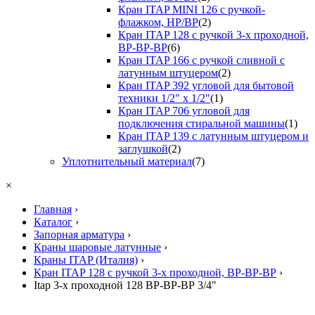
Кран ITAP MINI 126 с ручкой-
флажком, НР/ВР
(2)
Кран ITAP 128 с ручкой 3-х проходной,
ВР-ВР-ВР
(6)
Кран ITAP 166 с ручкой сливной с
латунным штуцером
(2)
Кран ITAP 392 угловой для бытовой
техники 1/2" х 1/2"
(1)
Кран ITAP 706 угловой для
подключения стиральной машины
(1)
Кран ITAP 139 с латунным штуцером и
заглушкой
(2)
Уплотнительный материал
(7)
×
Главная
›
Каталог
›
Запорная арматура
›
Краны шаровые латунные
›
Краны ITAP (Италия)
›
Кран ITAP 128 с ручкой 3-х проходной, ВР-ВР-ВР
›
Itap 3-х проходной 128 ВР-ВР-ВР 3/4"