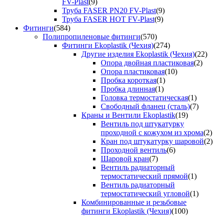
FV-Plast
(9)
Труба FASER PN20 FV-Plast
(9)
Труба FASER HOT FV-Plast
(9)
Фитинги
(584)
Полипропиленовые фитинги
(570)
Фитинги Ekoplastik (Чехия)
(274)
Другие изделия Ekoplastik (Чехия)
(22)
Опора двойная пластиковая
(2)
Опора пластиковая
(10)
Пробка короткая
(1)
Пробка длинная
(1)
Головка термостатическая
(1)
Свободный фланец (сталь)
(7)
Краны и Вентили Ekoplastik
(19)
Вентиль под штукатурку
проходной с кожухом из хрома
(2)
Кран под штукатурку шаровой
(2)
Проходной вентиль
(6)
Шаровой кран
(7)
Вентиль радиаторный
термостатический прямой
(1)
Вентиль радиаторный
термостатический угловой
(1)
Комбинированные и резьбовые
фитинги Ekoplastik (Чехия)
(100)