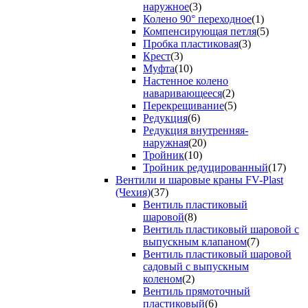
наружное
(3)
Колено 90° переходное
(1)
Компенсирующая петля
(5)
Пробка пластиковая
(3)
Крест
(3)
Муфта
(10)
Настенное колено
наваривающееся
(2)
Перекрещивание
(5)
Редукция
(6)
Редукция внутренняя-
наружная
(20)
Тройник
(10)
Тройник редуцированный
(17)
Вентили и шаровые краны FV-Plast
(Чехия)
(37)
Вентиль пластиковый
шаровой
(8)
Вентиль пластиковый шаровой с
выпускным клапаном
(7)
Вентиль пластиковый шаровой
садовый с выпускным
коленом
(2)
Вентиль прямоточный
пластиковый
(6)