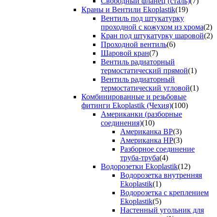
Свободный фланец (сталь)
(7)
Краны и Вентили Ekoplastik
(19)
Вентиль под штукатурку
проходной с кожухом из хрома
(2)
Кран под штукатурку шаровой
(2)
Проходной вентиль
(6)
Шаровой кран
(7)
Вентиль радиаторный
термостатический прямой
(1)
Вентиль радиаторный
термостатический угловой
(1)
Комбинированные и резьбовые
фитинги Ekoplastik (Чехия)
(100)
Американки (разборные
соединения)
(10)
Американка ВР
(3)
Американка НР
(3)
Разборное соединение
труба-труба
(4)
Водорозетки Ekoplastik
(12)
Водорозетка внутренняя
Ekoplastik
(1)
Водорозетка с креплением
Ekoplastik
(5)
Настенный угольник для