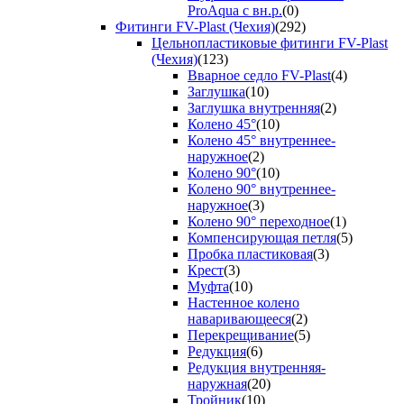
ProAqua с вн.р.
(0)
Фитинги FV-Plast (Чехия)
(292)
Цельнопластиковые фитинги FV-Plast
(Чехия)
(123)
Вварное седло FV-Plast
(4)
Заглушка
(10)
Заглушка внутренняя
(2)
Колено 45°
(10)
Колено 45° внутреннее-
наружное
(2)
Колено 90°
(10)
Колено 90° внутреннее-
наружное
(3)
Колено 90° переходное
(1)
Компенсирующая петля
(5)
Пробка пластиковая
(3)
Крест
(3)
Муфта
(10)
Настенное колено
наваривающееся
(2)
Перекрещивание
(5)
Редукция
(6)
Редукция внутренняя-
наружная
(20)
Тройник
(10)