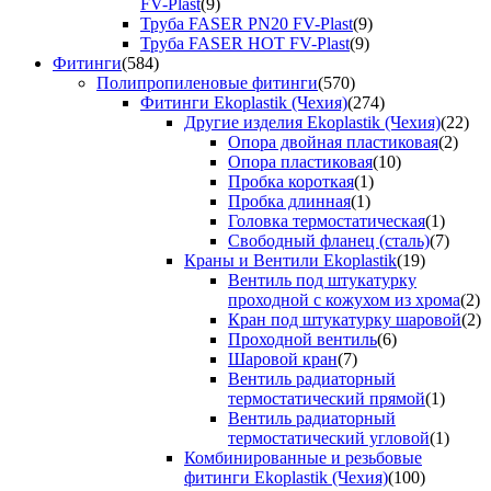
FV-Plast
(9)
Труба FASER PN20 FV-Plast
(9)
Труба FASER HOT FV-Plast
(9)
Фитинги
(584)
Полипропиленовые фитинги
(570)
Фитинги Ekoplastik (Чехия)
(274)
Другие изделия Ekoplastik (Чехия)
(22)
Опора двойная пластиковая
(2)
Опора пластиковая
(10)
Пробка короткая
(1)
Пробка длинная
(1)
Головка термостатическая
(1)
Свободный фланец (сталь)
(7)
Краны и Вентили Ekoplastik
(19)
Вентиль под штукатурку
проходной с кожухом из хрома
(2)
Кран под штукатурку шаровой
(2)
Проходной вентиль
(6)
Шаровой кран
(7)
Вентиль радиаторный
термостатический прямой
(1)
Вентиль радиаторный
термостатический угловой
(1)
Комбинированные и резьбовые
фитинги Ekoplastik (Чехия)
(100)