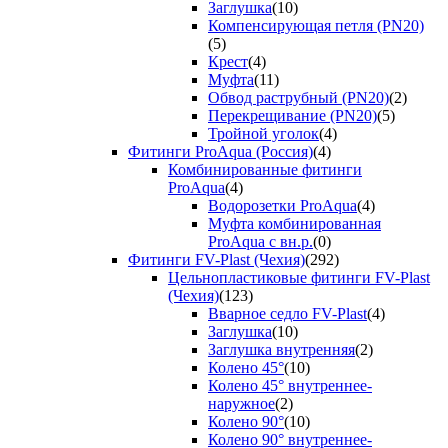
Заглушка
(10)
Компенсирующая петля (PN20)
(5)
Крест
(4)
Муфта
(11)
Обвод раструбный (PN20)
(2)
Перекрещивание (PN20)
(5)
Тройной уголок
(4)
Фитинги ProAqua (Россия)
(4)
Комбинированные фитинги
ProAqua
(4)
Водорозетки ProAqua
(4)
Муфта комбинированная
ProAqua с вн.р.
(0)
Фитинги FV-Plast (Чехия)
(292)
Цельнопластиковые фитинги FV-Plast
(Чехия)
(123)
Вварное седло FV-Plast
(4)
Заглушка
(10)
Заглушка внутренняя
(2)
Колено 45°
(10)
Колено 45° внутреннее-
наружное
(2)
Колено 90°
(10)
Колено 90° внутреннее-