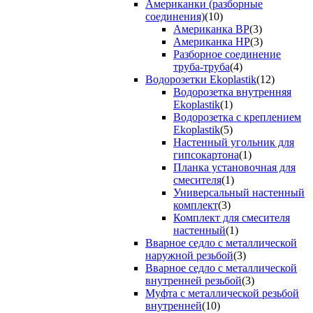
Американки (разборные
соединения)
(10)
Американка ВР
(3)
Американка НР
(3)
Разборное соединение
труба-труба
(4)
Водорозетки Ekoplastik
(12)
Водорозетка внутренняя
Ekoplastik
(1)
Водорозетка с креплением
Ekoplastik
(5)
Настенный угольник для
гипсокартона
(1)
Планка установочная для
смесителя
(1)
Универсальный настенный
комплект
(3)
Комплект для смесителя
настенный
(1)
Вварное седло с металлической
наружной резьбой
(3)
Вварное седло с металлической
внутренней резьбой
(3)
Муфта с металлической резьбой
внутренней
(10)