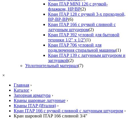
Кран ITAP MINI 126 с ручкой-
флажком, НР/ВР
(2)
Кран ITAP 128 с ручкой 3-х проходной,
ВР-ВР-ВР
(6)
Кран ITAP 166 с ручкой сливной с
латунным штуцером
(2)
Кран ITAP 392 угловой для бытовой
техники 1/2" х 1/2"
(1)
Кран ITAP 706 угловой для
подключения стиральной машины
(1)
Кран ITAP 139 с латунным штуцером и
заглушкой
(2)
Уплотнительный материал
(7)
×
Главная
›
Каталог
›
Запорная арматура
›
Краны шаровые латунные
›
Краны ITAP (Италия)
›
Кран ITAP 166 с ручкой сливной с латунным штуцером
›
Кран шаровой ITAP 166 сливной 3/4"