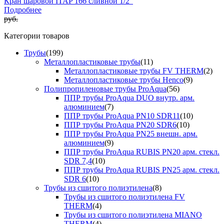
Кран шаровой ITAP 166 сливной 1/2"
Подробнее
руб.
Категории товаров
Трубы
(199)
Металлопластиковые трубы
(11)
Металлопластиковые трубы FV THERM
(2)
Металлопластиковые трубы Henco
(9)
Полипропиленовые трубы ProAqua
(56)
ППР трубы ProAqua DUO внутр. арм.
алюминием
(7)
ППР трубы ProAqua PN10 SDR11
(10)
ППР трубы ProAqua PN20 SDR6
(10)
ППР трубы ProAqua PN25 внешн. арм.
алюминием
(9)
ППР трубы ProAqua RUBIS PN20 арм. стекл.
SDR 7,4
(10)
ППР трубы ProAqua RUBIS PN25 арм. стекл.
SDR 6
(10)
Трубы из сшитого полиэтилена
(8)
Трубы из сшитого полиэтилена FV
THERM
(4)
Трубы из сшитого полиэтилена MIANO
THERM
(4)