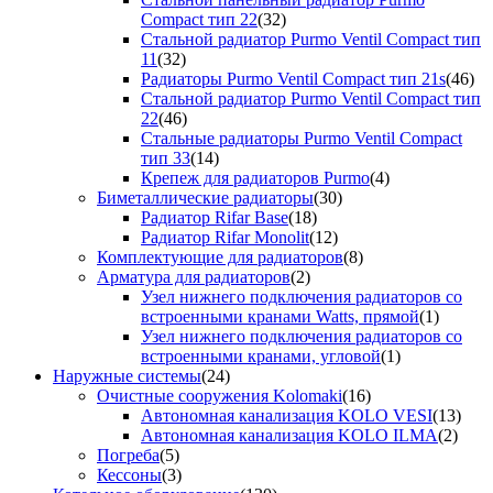
Compact тип 22
(32)
Стальной радиатор Purmo Ventil Compact тип
11
(32)
Радиаторы Purmo Ventil Compact тип 21s
(46)
Стальной радиатор Purmo Ventil Compact тип
22
(46)
Стальные радиаторы Purmo Ventil Compact
тип 33
(14)
Крепеж для радиаторов Purmo
(4)
Биметаллические радиаторы
(30)
Радиатор Rifar Base
(18)
Радиатор Rifar Monolit
(12)
Комплектующие для радиаторов
(8)
Арматура для радиаторов
(2)
Узел нижнего подключения радиаторов со
встроенными кранами Watts, прямой
(1)
Узел нижнего подключения радиаторов со
встроенными кранами, угловой
(1)
Наружные системы
(24)
Очистные сооружения Kolomaki
(16)
Автономная канализация KOLO VESI
(13)
Автономная канализация KOLO ILMA
(2)
Погреба
(5)
Кессоны
(3)