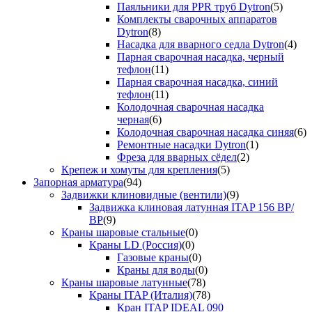
Паяльники для PPR труб Dytron
(5)
Комплекты сварочных аппаратов
Dytron
(8)
Насадка для вварного седла Dytron
(4)
Парная сварочная насадка, черный
тефлон
(11)
Парная сварочная насадка, синий
тефлон
(11)
Колодочная сварочная насадка
черная
(6)
Колодочная сварочная насадка синяя
(6)
Ремонтные насадки Dytron
(1)
Фреза для вварных сёдел
(2)
Крепеж и хомуты для крепления
(5)
Запорная арматура
(94)
Задвижки клиновидные (вентили)
(9)
Задвижка клиновая латунная ITAP 156 ВР/
ВР
(9)
Краны шаровые стальные
(0)
Краны LD (Россия)
(0)
Газовые краны
(0)
Краны для воды
(0)
Краны шаровые латунные
(78)
Краны ITAP (Италия)
(78)
Кран ITAP IDEAL 090