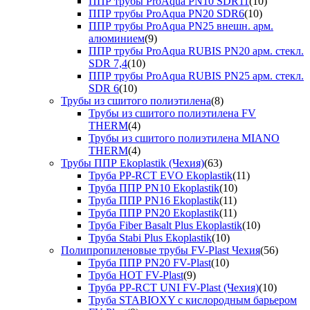
ППР трубы ProAqua PN10 SDR11
(10)
ППР трубы ProAqua PN20 SDR6
(10)
ППР трубы ProAqua PN25 внешн. арм.
алюминием
(9)
ППР трубы ProAqua RUBIS PN20 арм. стекл.
SDR 7,4
(10)
ППР трубы ProAqua RUBIS PN25 арм. стекл.
SDR 6
(10)
Трубы из сшитого полиэтилена
(8)
Трубы из сшитого полиэтилена FV
THERM
(4)
Трубы из сшитого полиэтилена MIANO
THERM
(4)
Трубы ППР Ekoplastik (Чехия)
(63)
Труба PP-RCT EVO Ekoplastik
(11)
Труба ППР PN10 Ekoplastik
(10)
Труба ППР PN16 Ekoplastik
(11)
Труба ППР PN20 Ekoplastik
(11)
Труба Fiber Basalt Plus Ekoplastik
(10)
Труба Stabi Plus Ekoplastik
(10)
Полипропиленовые трубы FV-Plast Чехия
(56)
Труба ППР PN20 FV-Plast
(10)
Труба HOT FV-Plast
(9)
Труба PP-RCT UNI FV-Plast (Чехия)
(10)
Труба STABIOXY с кислородным барьером