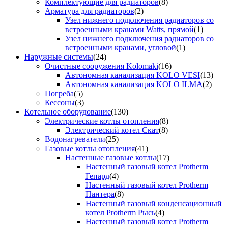
Комплектующие для радиаторов
(8)
Арматура для радиаторов
(2)
Узел нижнего подключения радиаторов со
встроенными кранами Watts, прямой
(1)
Узел нижнего подключения радиаторов со
встроенными кранами, угловой
(1)
Наружные системы
(24)
Очистные сооружения Kolomaki
(16)
Автономная канализация KOLO VESI
(13)
Автономная канализация KOLO ILMA
(2)
Погреба
(5)
Кессоны
(3)
Котельное оборудование
(130)
Электрические котлы отопления
(8)
Электрический котел Скат
(8)
Водонагреватели
(25)
Газовые котлы отопления
(41)
Настенные газовые котлы
(17)
Настенный газовый котел Protherm
Гепард
(4)
Настенный газовый котел Protherm
Пантера
(8)
Настенный газовый конденсационный
котел Protherm Рысь
(4)
Настенный газовый котел Protherm