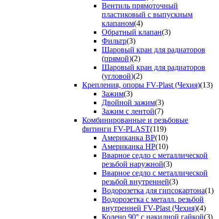
Вентиль прямоточный
пластиковый с выпускным
клапаном
(4)
Обратный клапан
(3)
Фильтр
(3)
Шаровый кран для радиаторов
(прямой)
(2)
Шаровый кран для радиаторов
(угловой)
(2)
Крепления, опоры FV-Plast (Чехия)
(13)
Зажим
(3)
Двойной зажим
(3)
Зажим с лентой
(7)
Комбинированные и резьбовые
фитинги FV-PLAST
(119)
Американка ВР
(10)
Американка НР
(10)
Вварное седло с металлической
резьбой наружной
(3)
Вварное седло с металлической
резьбой внутренней
(3)
Водорозетка для гипсокартона
(1)
Водорозетка с металл. резьбой
внутренней FV-Plast (Чехия)
(4)
Колено 90° с накидной гайкой
(3)