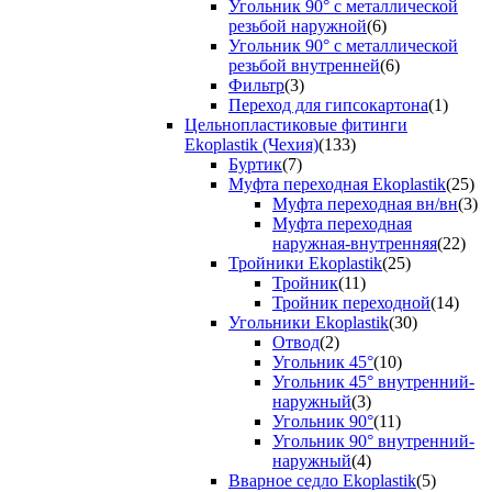
Угольник 90° с металлической
резьбой наружной
(6)
Угольник 90° с металлической
резьбой внутренней
(6)
Фильтр
(3)
Переход для гипсокартона
(1)
Цельнопластиковые фитинги
Ekoplastik (Чехия)
(133)
Буртик
(7)
Муфта переходная Ekoplastik
(25)
Муфта переходная вн/вн
(3)
Муфта переходная
наружная-внутренняя
(22)
Тройники Ekoplastik
(25)
Тройник
(11)
Тройник переходной
(14)
Угольники Ekoplastik
(30)
Отвод
(2)
Угольник 45°
(10)
Угольник 45° внутренний-
наружный
(3)
Угольник 90°
(11)
Угольник 90° внутренний-
наружный
(4)
Вварное седло Ekoplastik
(5)