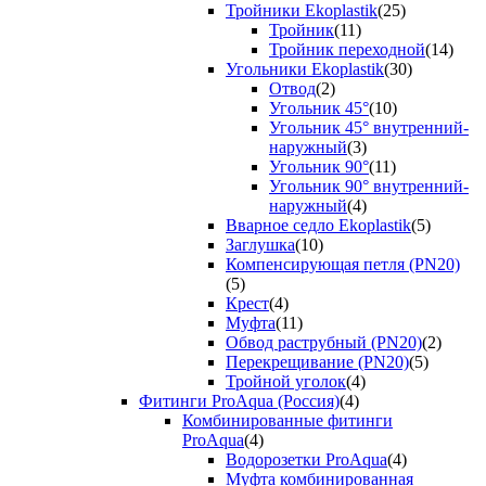
Тройники Ekoplastik
(25)
Тройник
(11)
Тройник переходной
(14)
Угольники Ekoplastik
(30)
Отвод
(2)
Угольник 45°
(10)
Угольник 45° внутренний-
наружный
(3)
Угольник 90°
(11)
Угольник 90° внутренний-
наружный
(4)
Вварное седло Ekoplastik
(5)
Заглушка
(10)
Компенсирующая петля (PN20)
(5)
Крест
(4)
Муфта
(11)
Обвод раструбный (PN20)
(2)
Перекрещивание (PN20)
(5)
Тройной уголок
(4)
Фитинги ProAqua (Россия)
(4)
Комбинированные фитинги
ProAqua
(4)
Водорозетки ProAqua
(4)
Муфта комбинированная