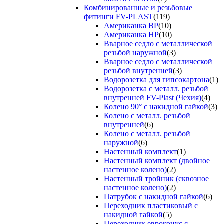
Комбинированные и резьбовые
фитинги FV-PLAST
(119)
Американка ВР
(10)
Американка НР
(10)
Вварное седло с металлической
резьбой наружной
(3)
Вварное седло с металлической
резьбой внутренней
(3)
Водорозетка для гипсокартона
(1)
Водорозетка с металл. резьбой
внутренней FV-Plast (Чехия)
(4)
Колено 90° с накидной гайкой
(3)
Колено с металл. резьбой
внутренней
(6)
Колено с металл. резьбой
наружной
(6)
Настенный комплект
(1)
Настенный комплект (двойное
настенное колено)
(2)
Настенный тройник (сквозное
настенное колено)
(2)
Патрубок с накидной гайкой
(6)
Переходник пластиковый с
накидной гайкой
(5)
Переходник евроконус с