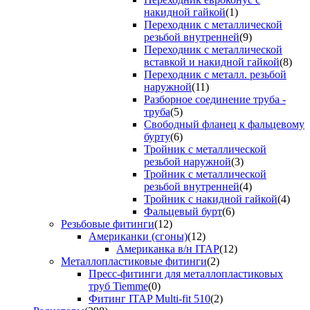
накидной гайкой
(1)
Переходник с металлической
резьбой внутренней
(9)
Переходник с металлической
вставкой и накидной гайкой
(8)
Переходник с металл. резьбой
наружной
(11)
Разборное соединение труба -
труба
(5)
Свободный фланец к фальцевому
бурту
(6)
Тройник с металлической
резьбой наружной
(3)
Тройник с металлической
резьбой внутренней
(4)
Тройник с накидной гайкой
(4)
Фальцевый бурт
(6)
Резьбовые фитинги
(12)
Американки (сгоны)
(12)
Американка в/н ITAP
(12)
Металлопластиковые фитинги
(2)
Пресс-фитинги для металлопластиковых
труб Tiemme
(0)
Фитинг ITAP Multi-fit 510
(2)