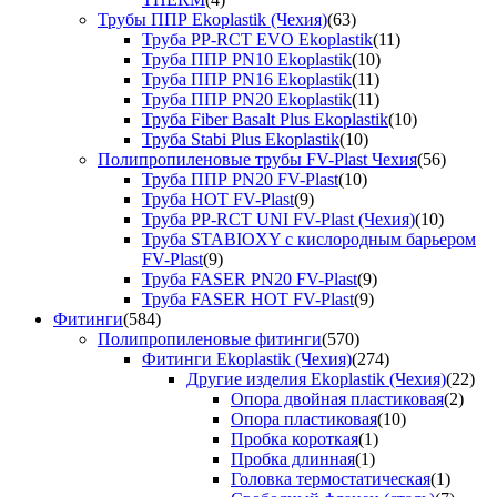
Трубы ППР Ekoplastik (Чехия)
(63)
Труба PP-RCT EVO Ekoplastik
(11)
Труба ППР PN10 Ekoplastik
(10)
Труба ППР PN16 Ekoplastik
(11)
Труба ППР PN20 Ekoplastik
(11)
Труба Fiber Basalt Plus Ekoplastik
(10)
Труба Stabi Plus Ekoplastik
(10)
Полипропиленовые трубы FV-Plast Чехия
(56)
Труба ППР PN20 FV-Plast
(10)
Труба HOT FV-Plast
(9)
Труба PP-RCT UNI FV-Plast (Чехия)
(10)
Труба STABIOXY с кислородным барьером
FV-Plast
(9)
Труба FASER PN20 FV-Plast
(9)
Труба FASER HOT FV-Plast
(9)
Фитинги
(584)
Полипропиленовые фитинги
(570)
Фитинги Ekoplastik (Чехия)
(274)
Другие изделия Ekoplastik (Чехия)
(22)
Опора двойная пластиковая
(2)
Опора пластиковая
(10)
Пробка короткая
(1)
Пробка длинная
(1)
Головка термостатическая
(1)