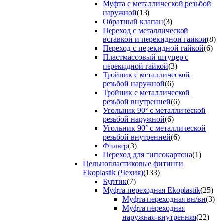
Муфта с металлической резьбой
наружной
(13)
Обратный клапан
(3)
Переход с металлической
вставкой и перекидной гайкой
(8)
Переход с перекидной гайкой
(6)
Пластмассовый штуцер с
перекидной гайкой
(3)
Тройник с металлической
резьбой наружной
(6)
Тройник с металлической
резьбой внутренней
(6)
Угольник 90° с металлической
резьбой наружной
(6)
Угольник 90° с металлической
резьбой внутренней
(6)
Фильтр
(3)
Переход для гипсокартона
(1)
Цельнопластиковые фитинги
Ekoplastik (Чехия)
(133)
Буртик
(7)
Муфта переходная Ekoplastik
(25)
Муфта переходная вн/вн
(3)
Муфта переходная
наружная-внутренняя
(22)