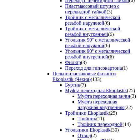
Переход с перекидной гайкой
(6)
Пластмассовый штуцер с
перекидной гайкой
(3)
Тройник с металлической
резьбой наружной
(6)
Тройник с металлической
резьбой внутренней
(6)
Угольник 90° с металлической
резьбой наружной
(6)
Угольник 90° с металлической
резьбой внутренней
(6)
Фильтр
(3)
Переход для гипсокартона
(1)
Цельнопластиковые фитинги
Ekoplastik (Чехия)
(133)
Буртик
(7)
Муфта переходная Ekoplastik
(25)
Муфта переходная вн/вн
(3)
Муфта переходная
наружная-внутренняя
(22)
Тройники Ekoplastik
(25)
Тройник
(11)
Тройник переходной
(14)
Угольники Ekoplastik
(30)
Отвод
(2)