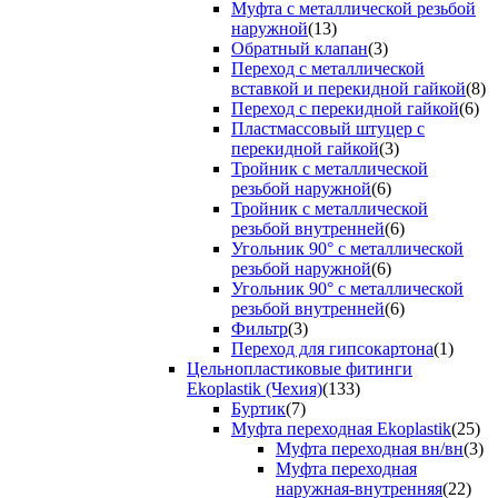
Муфта с металлической резьбой
наружной
(13)
Обратный клапан
(3)
Переход с металлической
вставкой и перекидной гайкой
(8)
Переход с перекидной гайкой
(6)
Пластмассовый штуцер с
перекидной гайкой
(3)
Тройник с металлической
резьбой наружной
(6)
Тройник с металлической
резьбой внутренней
(6)
Угольник 90° с металлической
резьбой наружной
(6)
Угольник 90° с металлической
резьбой внутренней
(6)
Фильтр
(3)
Переход для гипсокартона
(1)
Цельнопластиковые фитинги
Ekoplastik (Чехия)
(133)
Буртик
(7)
Муфта переходная Ekoplastik
(25)
Муфта переходная вн/вн
(3)
Муфта переходная
наружная-внутренняя
(22)