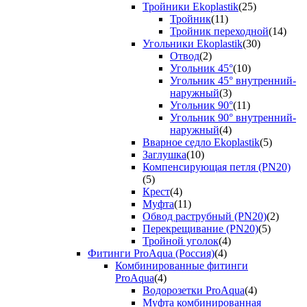
Тройники Ekoplastik
(25)
Тройник
(11)
Тройник переходной
(14)
Угольники Ekoplastik
(30)
Отвод
(2)
Угольник 45°
(10)
Угольник 45° внутренний-
наружный
(3)
Угольник 90°
(11)
Угольник 90° внутренний-
наружный
(4)
Вварное седло Ekoplastik
(5)
Заглушка
(10)
Компенсирующая петля (PN20)
(5)
Крест
(4)
Муфта
(11)
Обвод раструбный (PN20)
(2)
Перекрещивание (PN20)
(5)
Тройной уголок
(4)
Фитинги ProAqua (Россия)
(4)
Комбинированные фитинги
ProAqua
(4)
Водорозетки ProAqua
(4)
Муфта комбинированная