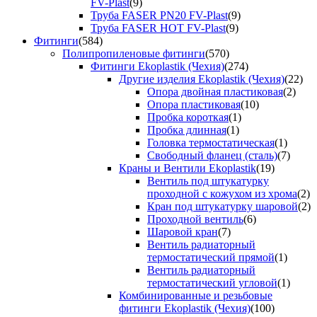
FV-Plast
(9)
Труба FASER PN20 FV-Plast
(9)
Труба FASER HOT FV-Plast
(9)
Фитинги
(584)
Полипропиленовые фитинги
(570)
Фитинги Ekoplastik (Чехия)
(274)
Другие изделия Ekoplastik (Чехия)
(22)
Опора двойная пластиковая
(2)
Опора пластиковая
(10)
Пробка короткая
(1)
Пробка длинная
(1)
Головка термостатическая
(1)
Свободный фланец (сталь)
(7)
Краны и Вентили Ekoplastik
(19)
Вентиль под штукатурку
проходной с кожухом из хрома
(2)
Кран под штукатурку шаровой
(2)
Проходной вентиль
(6)
Шаровой кран
(7)
Вентиль радиаторный
термостатический прямой
(1)
Вентиль радиаторный
термостатический угловой
(1)
Комбинированные и резьбовые
фитинги Ekoplastik (Чехия)
(100)