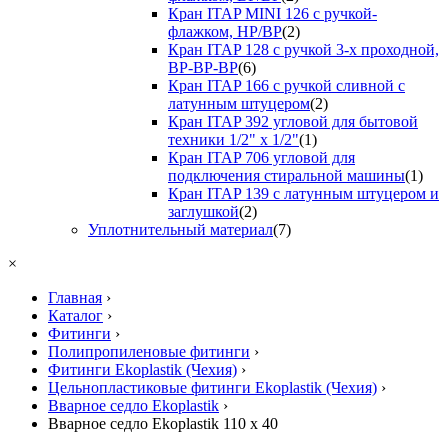
Кран ITAP MINI 126 с ручкой-
флажком, НР/ВР
(2)
Кран ITAP 128 с ручкой 3-х проходной,
ВР-ВР-ВР
(6)
Кран ITAP 166 с ручкой сливной с
латунным штуцером
(2)
Кран ITAP 392 угловой для бытовой
техники 1/2" х 1/2"
(1)
Кран ITAP 706 угловой для
подключения стиральной машины
(1)
Кран ITAP 139 с латунным штуцером и
заглушкой
(2)
Уплотнительный материал
(7)
×
Главная
›
Каталог
›
Фитинги
›
Полипропиленовые фитинги
›
Фитинги Ekoplastik (Чехия)
›
Цельнопластиковые фитинги Ekoplastik (Чехия)
›
Вварное седло Ekoplastik
›
Вварное седло Ekoplastik 110 x 40