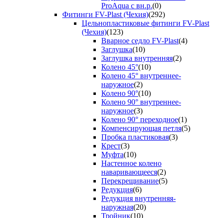
ProAqua с вн.р.
(0)
Фитинги FV-Plast (Чехия)
(292)
Цельнопластиковые фитинги FV-Plast
(Чехия)
(123)
Вварное седло FV-Plast
(4)
Заглушка
(10)
Заглушка внутренняя
(2)
Колено 45°
(10)
Колено 45° внутреннее-
наружное
(2)
Колено 90°
(10)
Колено 90° внутреннее-
наружное
(3)
Колено 90° переходное
(1)
Компенсирующая петля
(5)
Пробка пластиковая
(3)
Крест
(3)
Муфта
(10)
Настенное колено
наваривающееся
(2)
Перекрещивание
(5)
Редукция
(6)
Редукция внутренняя-
наружная
(20)
Тройник
(10)