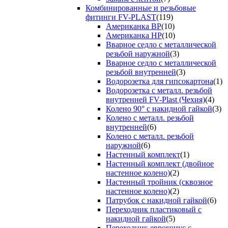
Комбинированные и резьбовые
фитинги FV-PLAST
(119)
Американка ВР
(10)
Американка НР
(10)
Вварное седло с металлической
резьбой наружной
(3)
Вварное седло с металлической
резьбой внутренней
(3)
Водорозетка для гипсокартона
(1)
Водорозетка с металл. резьбой
внутренней FV-Plast (Чехия)
(4)
Колено 90° с накидной гайкой
(3)
Колено с металл. резьбой
внутренней
(6)
Колено с металл. резьбой
наружной
(6)
Настенный комплект
(1)
Настенный комплект (двойное
настенное колено)
(2)
Настенный тройник (сквозное
настенное колено)
(2)
Патрубок с накидной гайкой
(6)
Переходник пластиковый с
накидной гайкой
(5)
Переходник евроконус с