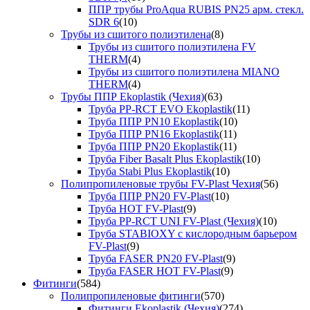
ППР трубы ProAqua RUBIS PN25 арм. стекл.
SDR 6
(10)
Трубы из сшитого полиэтилена
(8)
Трубы из сшитого полиэтилена FV
THERM
(4)
Трубы из сшитого полиэтилена MIANO
THERM
(4)
Трубы ППР Ekoplastik (Чехия)
(63)
Труба PP-RCT EVO Ekoplastik
(11)
Труба ППР PN10 Ekoplastik
(10)
Труба ППР PN16 Ekoplastik
(11)
Труба ППР PN20 Ekoplastik
(11)
Труба Fiber Basalt Plus Ekoplastik
(10)
Труба Stabi Plus Ekoplastik
(10)
Полипропиленовые трубы FV-Plast Чехия
(56)
Труба ППР PN20 FV-Plast
(10)
Труба HOT FV-Plast
(9)
Труба PP-RCT UNI FV-Plast (Чехия)
(10)
Труба STABIOXY с кислородным барьером
FV-Plast
(9)
Труба FASER PN20 FV-Plast
(9)
Труба FASER HOT FV-Plast
(9)
Фитинги
(584)
Полипропиленовые фитинги
(570)
Фитинги Ekoplastik (Чехия)
(274)