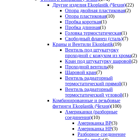
Другие изделия Ekoplastik (Чехия)
(22)
Опора двойная пластиковая
(2)
Опора пластиковая
(10)
Пробка короткая
(1)
Пробка длинная
(1)
Головка термостатическая
(1)
Свободный фланец (сталь)
(7)
Краны и Вентили Ekoplastik
(19)
Вентиль под штукатурку
проходной с кожухом из хрома
(2)
Кран под штукатурку шаровой
(2)
Проходной вентиль
(6)
Шаровой кран
(7)
Вентиль радиаторный
термостатический прямой
(1)
Вентиль радиаторный
термостатический угловой
(1)
Комбинированные и резьбовые
фитинги Ekoplastik (Чехия)
(100)
Американки (разборные
соединения)
(10)
Американка ВР
(3)
Американка НР
(3)
Разборное соединение
труба-труба
(4)