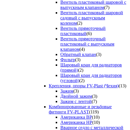
Вентиль пластиковый шаровой с
выпускным клапаном
(7)
Вентиль пластиковый шаровой
садовый с выпускным
коленом
(2)
Вентиль прямоточный
пластиковый
(6)
Вентиль прямоточный
пластиковый с выпускным
клапаном
(4)
Обратный клапан
(3)
Фильтр
(3)
Шаровый кран для радиаторов
(прямой)
(2)
Шаровый кран для радиаторов
(угловой)
(2)
Крепления, опоры FV-Plast (Чехия)
(13)
Зажим
(3)
Двойной зажим
(3)
Зажим с лентой
(7)
Комбинированные и резьбовые
фитинги FV-PLAST
(119)
Американка ВР
(10)
Американка НР
(10)
Вварное седло с металлической