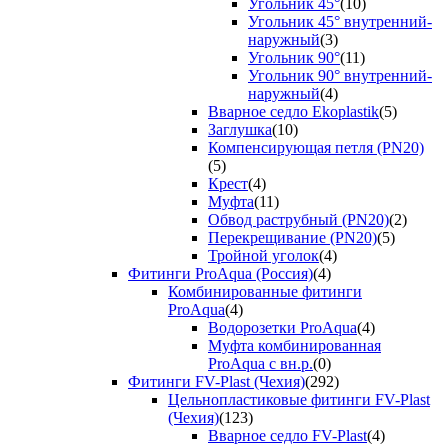
Угольник 45°
(10)
Угольник 45° внутренний-
наружный
(3)
Угольник 90°
(11)
Угольник 90° внутренний-
наружный
(4)
Вварное седло Ekoplastik
(5)
Заглушка
(10)
Компенсирующая петля (PN20)
(5)
Крест
(4)
Муфта
(11)
Обвод раструбный (PN20)
(2)
Перекрещивание (PN20)
(5)
Тройной уголок
(4)
Фитинги ProAqua (Россия)
(4)
Комбинированные фитинги
ProAqua
(4)
Водорозетки ProAqua
(4)
Муфта комбинированная
ProAqua с вн.р.
(0)
Фитинги FV-Plast (Чехия)
(292)
Цельнопластиковые фитинги FV-Plast
(Чехия)
(123)
Вварное седло FV-Plast
(4)