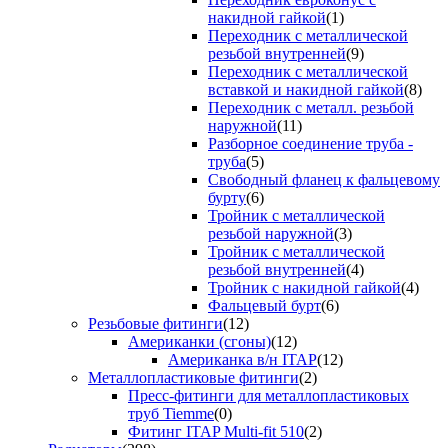
накидной гайкой
(1)
Переходник с металлической
резьбой внутренней
(9)
Переходник с металлической
вставкой и накидной гайкой
(8)
Переходник с металл. резьбой
наружной
(11)
Разборное соединение труба -
труба
(5)
Свободный фланец к фальцевому
бурту
(6)
Тройник с металлической
резьбой наружной
(3)
Тройник с металлической
резьбой внутренней
(4)
Тройник с накидной гайкой
(4)
Фальцевый бурт
(6)
Резьбовые фитинги
(12)
Американки (сгоны)
(12)
Американка в/н ITAP
(12)
Металлопластиковые фитинги
(2)
Пресс-фитинги для металлопластиковых
труб Tiemme
(0)
Фитинг ITAP Multi-fit 510
(2)