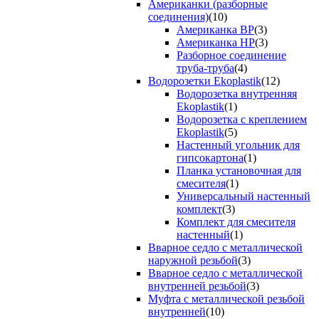
Американки (разборные
соединения)
(10)
Американка ВР
(3)
Американка НР
(3)
Разборное соединение
труба-труба
(4)
Водорозетки Ekoplastik
(12)
Водорозетка внутренняя
Ekoplastik
(1)
Водорозетка с креплением
Ekoplastik
(5)
Настенный угольник для
гипсокартона
(1)
Планка установочная для
смесителя
(1)
Универсальный настенный
комплект
(3)
Комплект для смесителя
настенный
(1)
Вварное седло с металлической
наружной резьбой
(3)
Вварное седло с металлической
внутренней резьбой
(3)
Муфта с металлической резьбой
внутренней
(10)