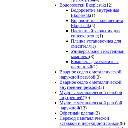
Водорозетки Ekoplastik
(12)
Водорозетка внутренняя
Ekoplastik
(1)
Водорозетка с креплением
Ekoplastik
(5)
Настенный угольник для
гипсокартона
(1)
Планка установочная для
смесителя
(1)
Универсальный настенный
комплект
(3)
Комплект для смесителя
настенный
(1)
Вварное седло с металлической
наружной резьбой
(3)
Вварное седло с металлической
внутренней резьбой
(3)
Муфта с металлической резьбой
внутренней
(10)
Муфта с металлической резьбой
наружной
(13)
Обратный клапан
(3)
Переход с металлической
вставкой и перекидной гайкой
(8)