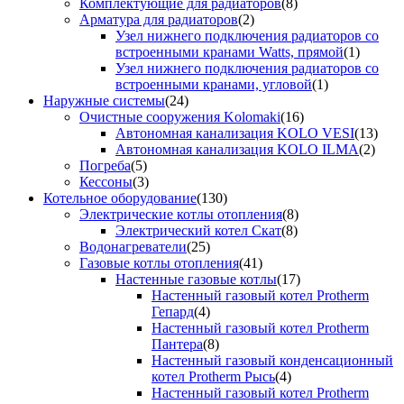
Комплектующие для радиаторов
(8)
Арматура для радиаторов
(2)
Узел нижнего подключения радиаторов со
встроенными кранами Watts, прямой
(1)
Узел нижнего подключения радиаторов со
встроенными кранами, угловой
(1)
Наружные системы
(24)
Очистные сооружения Kolomaki
(16)
Автономная канализация KOLO VESI
(13)
Автономная канализация KOLO ILMA
(2)
Погреба
(5)
Кессоны
(3)
Котельное оборудование
(130)
Электрические котлы отопления
(8)
Электрический котел Скат
(8)
Водонагреватели
(25)
Газовые котлы отопления
(41)
Настенные газовые котлы
(17)
Настенный газовый котел Protherm
Гепард
(4)
Настенный газовый котел Protherm
Пантера
(8)
Настенный газовый конденсационный
котел Protherm Рысь
(4)
Настенный газовый котел Protherm