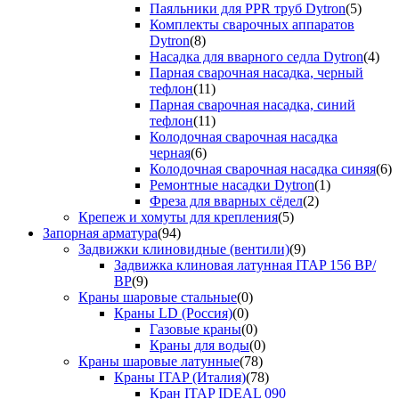
Паяльники для PPR труб Dytron
(5)
Комплекты сварочных аппаратов
Dytron
(8)
Насадка для вварного седла Dytron
(4)
Парная сварочная насадка, черный
тефлон
(11)
Парная сварочная насадка, синий
тефлон
(11)
Колодочная сварочная насадка
черная
(6)
Колодочная сварочная насадка синяя
(6)
Ремонтные насадки Dytron
(1)
Фреза для вварных сёдел
(2)
Крепеж и хомуты для крепления
(5)
Запорная арматура
(94)
Задвижки клиновидные (вентили)
(9)
Задвижка клиновая латунная ITAP 156 ВР/
ВР
(9)
Краны шаровые стальные
(0)
Краны LD (Россия)
(0)
Газовые краны
(0)
Краны для воды
(0)
Краны шаровые латунные
(78)
Краны ITAP (Италия)
(78)
Кран ITAP IDEAL 090