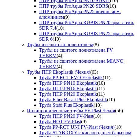
ППР трубы ProAqua PN10 SDR11
(10)
ППР трубы ProAqua PN20 SDR6
(10)
ППР трубы ProAqua PN25 внешн. арм.
алюминием
(9)
ППР трубы ProAqua RUBIS PN20 арм. стекл.
SDR 7,4
(10)
ППР трубы ProAqua RUBIS PN25 арм. стекл.
SDR 6
(10)
Трубы из сшитого полиэтилена
(8)
Трубы из сшитого полиэтилена FV
THERM
(4)
Трубы из сшитого полиэтилена MIANO
THERM
(4)
Трубы ППР Ekoplastik (Чехия)
(63)
Труба PP-RCT EVO Ekoplastik
(11)
Труба ППР PN10 Ekoplastik
(10)
Труба ППР PN16 Ekoplastik
(11)
Труба ППР PN20 Ekoplastik
(11)
Труба Fiber Basalt Plus Ekoplastik
(10)
Труба Stabi Plus Ekoplastik
(10)
Полипропиленовые трубы FV-Plast Чехия
(56)
Труба ППР PN20 FV-Plast
(10)
Труба HOT FV-Plast
(9)
Труба PP-RCT UNI FV-Plast (Чехия)
(10)
Труба STABIOXY с кислородным барьером