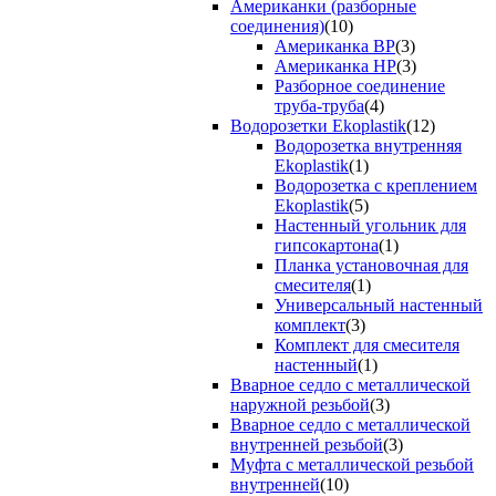
Американки (разборные
соединения)
(10)
Американка ВР
(3)
Американка НР
(3)
Разборное соединение
труба-труба
(4)
Водорозетки Ekoplastik
(12)
Водорозетка внутренняя
Ekoplastik
(1)
Водорозетка с креплением
Ekoplastik
(5)
Настенный угольник для
гипсокартона
(1)
Планка установочная для
смесителя
(1)
Универсальный настенный
комплект
(3)
Комплект для смесителя
настенный
(1)
Вварное седло с металлической
наружной резьбой
(3)
Вварное седло с металлической
внутренней резьбой
(3)
Муфта с металлической резьбой
внутренней
(10)