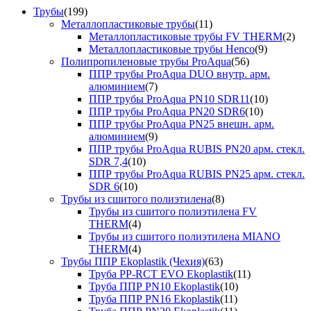
Трубы
(199)
Металлопластиковые трубы
(11)
Металлопластиковые трубы FV THERM
(2)
Металлопластиковые трубы Henco
(9)
Полипропиленовые трубы ProAqua
(56)
ППР трубы ProAqua DUO внутр. арм.
алюминием
(7)
ППР трубы ProAqua PN10 SDR11
(10)
ППР трубы ProAqua PN20 SDR6
(10)
ППР трубы ProAqua PN25 внешн. арм.
алюминием
(9)
ППР трубы ProAqua RUBIS PN20 арм. стекл.
SDR 7,4
(10)
ППР трубы ProAqua RUBIS PN25 арм. стекл.
SDR 6
(10)
Трубы из сшитого полиэтилена
(8)
Трубы из сшитого полиэтилена FV
THERM
(4)
Трубы из сшитого полиэтилена MIANO
THERM
(4)
Трубы ППР Ekoplastik (Чехия)
(63)
Труба PP-RCT EVO Ekoplastik
(11)
Труба ППР PN10 Ekoplastik
(10)
Труба ППР PN16 Ekoplastik
(11)