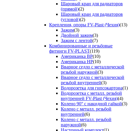
Шаровый кран для радиаторов
(прямой)
(2)
Шаровый кран для радиаторов
(угловой)
(2)
Крепления, опоры FV-Plast (Чехия)
(13)
Зажим
(3)
Двойной зажим
(3)
Зажим с лентой
(7)
Комбинированные и резьбовые
фитинги FV-PLAST
(119)
Американка ВР
(10)
Американка НР
(10)
Вварное седло с металлической
резьбой наружной
(3)
Вварное седло с металлической
резьбой внутренней
(3)
Водорозетка для гипсокартона
(1)
Водорозетка с металл. резьбой
внутренней FV-Plast (Чехия)
(4)
Колено 90° с накидной гайкой
(3)
Колено с металл. резьбой
внутренней
(6)
Колено с металл. резьбой
наружной
(6)
Настенный комплект
(1)