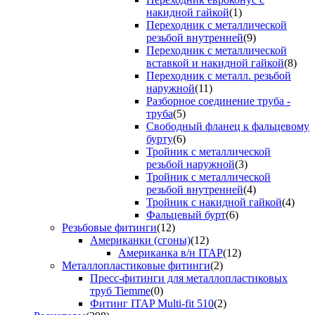
накидной гайкой
(1)
Переходник с металлической
резьбой внутренней
(9)
Переходник с металлической
вставкой и накидной гайкой
(8)
Переходник с металл. резьбой
наружной
(11)
Разборное соединение труба -
труба
(5)
Свободный фланец к фальцевому
бурту
(6)
Тройник с металлической
резьбой наружной
(3)
Тройник с металлической
резьбой внутренней
(4)
Тройник с накидной гайкой
(4)
Фальцевый бурт
(6)
Резьбовые фитинги
(12)
Американки (сгоны)
(12)
Американка в/н ITAP
(12)
Металлопластиковые фитинги
(2)
Пресс-фитинги для металлопластиковых
труб Tiemme
(0)
Фитинг ITAP Multi-fit 510
(2)