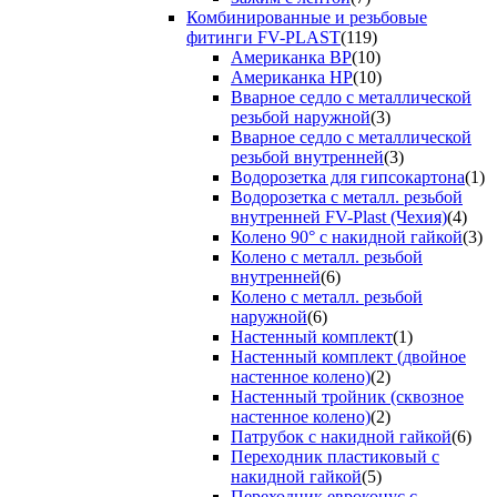
Комбинированные и резьбовые
фитинги FV-PLAST
(119)
Американка ВР
(10)
Американка НР
(10)
Вварное седло с металлической
резьбой наружной
(3)
Вварное седло с металлической
резьбой внутренней
(3)
Водорозетка для гипсокартона
(1)
Водорозетка с металл. резьбой
внутренней FV-Plast (Чехия)
(4)
Колено 90° с накидной гайкой
(3)
Колено с металл. резьбой
внутренней
(6)
Колено с металл. резьбой
наружной
(6)
Настенный комплект
(1)
Настенный комплект (двойное
настенное колено)
(2)
Настенный тройник (сквозное
настенное колено)
(2)
Патрубок с накидной гайкой
(6)
Переходник пластиковый с
накидной гайкой
(5)
Переходник евроконус с