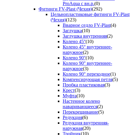
ProAqua с вн.р.
(0)
Фитинги FV-Plast (Чехия)
(292)
Цельнопластиковые фитинги FV-Plast
(Чехия)
(123)
Вварное седло FV-Plast
(4)
Заглушка
(10)
Заглушка внутренняя
(2)
Колено 45°
(10)
Колено 45° внутреннее-
наружное
(2)
Колено 90°
(10)
Колено 90° внутреннее-
наружное
(3)
Колено 90° переходное
(1)
Компенсирующая петля
(5)
Пробка пластиковая
(3)
Крест
(3)
Муфта
(10)
Настенное колено
наваривающееся
(2)
Перекрещивание
(5)
Редукция
(6)
Редукция внутренняя-
наружная
(20)
Тройник
(10)