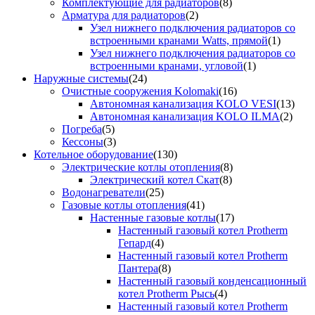
Комплектующие для радиаторов
(8)
Арматура для радиаторов
(2)
Узел нижнего подключения радиаторов со
встроенными кранами Watts, прямой
(1)
Узел нижнего подключения радиаторов со
встроенными кранами, угловой
(1)
Наружные системы
(24)
Очистные сооружения Kolomaki
(16)
Автономная канализация KOLO VESI
(13)
Автономная канализация KOLO ILMA
(2)
Погреба
(5)
Кессоны
(3)
Котельное оборудование
(130)
Электрические котлы отопления
(8)
Электрический котел Скат
(8)
Водонагреватели
(25)
Газовые котлы отопления
(41)
Настенные газовые котлы
(17)
Настенный газовый котел Protherm
Гепард
(4)
Настенный газовый котел Protherm
Пантера
(8)
Настенный газовый конденсационный
котел Protherm Рысь
(4)
Настенный газовый котел Protherm