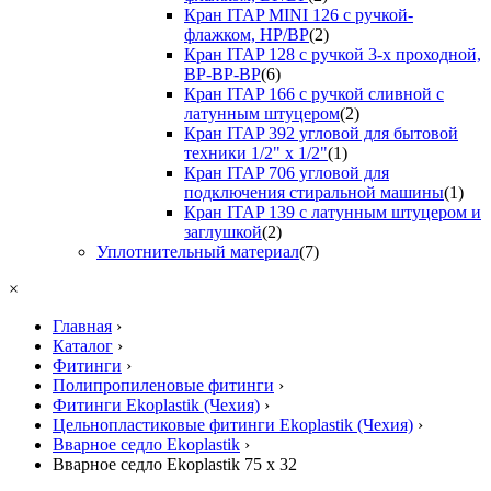
Кран ITAP MINI 126 с ручкой-
флажком, НР/ВР
(2)
Кран ITAP 128 с ручкой 3-х проходной,
ВР-ВР-ВР
(6)
Кран ITAP 166 с ручкой сливной с
латунным штуцером
(2)
Кран ITAP 392 угловой для бытовой
техники 1/2" х 1/2"
(1)
Кран ITAP 706 угловой для
подключения стиральной машины
(1)
Кран ITAP 139 с латунным штуцером и
заглушкой
(2)
Уплотнительный материал
(7)
×
Главная
›
Каталог
›
Фитинги
›
Полипропиленовые фитинги
›
Фитинги Ekoplastik (Чехия)
›
Цельнопластиковые фитинги Ekoplastik (Чехия)
›
Вварное седло Ekoplastik
›
Вварное седло Ekoplastik 75 x 32