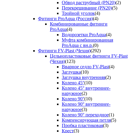
Обвод раструбный (PN20)
(2)
Перекрещивание (PN20)
(5)
Тройной уголок
(4)
Фитинги ProAqua (Россия)
(4)
Комбинированные фитинги
ProAqua
(4)
Водорозетки ProAqua
(4)
Муфта комбинированная
ProAqua с вн.р.
(0)
Фитинги FV-Plast (Чехия)
(292)
Цельнопластиковые фитинги FV-Plast
(Чехия)
(123)
Вварное седло FV-Plast
(4)
Заглушка
(10)
Заглушка внутренняя
(2)
Колено 45°
(10)
Колено 45° внутреннее-
наружное
(2)
Колено 90°
(10)
Колено 90° внутреннее-
наружное
(3)
Колено 90° переходное
(1)
Компенсирующая петля
(5)
Пробка пластиковая
(3)
Крест
(3)