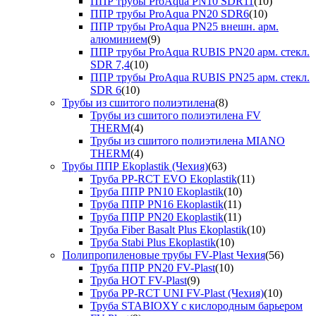
ППР трубы ProAqua PN10 SDR11
(10)
ППР трубы ProAqua PN20 SDR6
(10)
ППР трубы ProAqua PN25 внешн. арм.
алюминием
(9)
ППР трубы ProAqua RUBIS PN20 арм. стекл.
SDR 7,4
(10)
ППР трубы ProAqua RUBIS PN25 арм. стекл.
SDR 6
(10)
Трубы из сшитого полиэтилена
(8)
Трубы из сшитого полиэтилена FV
THERM
(4)
Трубы из сшитого полиэтилена MIANO
THERM
(4)
Трубы ППР Ekoplastik (Чехия)
(63)
Труба PP-RCT EVO Ekoplastik
(11)
Труба ППР PN10 Ekoplastik
(10)
Труба ППР PN16 Ekoplastik
(11)
Труба ППР PN20 Ekoplastik
(11)
Труба Fiber Basalt Plus Ekoplastik
(10)
Труба Stabi Plus Ekoplastik
(10)
Полипропиленовые трубы FV-Plast Чехия
(56)
Труба ППР PN20 FV-Plast
(10)
Труба HOT FV-Plast
(9)
Труба PP-RCT UNI FV-Plast (Чехия)
(10)
Труба STABIOXY с кислородным барьером