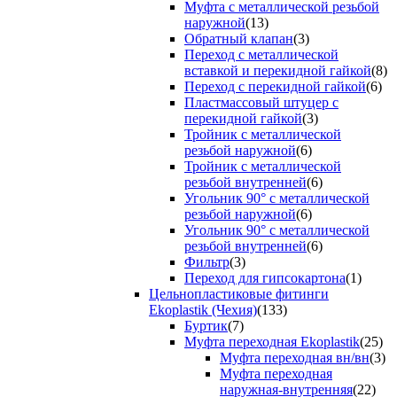
Муфта с металлической резьбой
наружной
(13)
Обратный клапан
(3)
Переход с металлической
вставкой и перекидной гайкой
(8)
Переход с перекидной гайкой
(6)
Пластмассовый штуцер с
перекидной гайкой
(3)
Тройник с металлической
резьбой наружной
(6)
Тройник с металлической
резьбой внутренней
(6)
Угольник 90° с металлической
резьбой наружной
(6)
Угольник 90° с металлической
резьбой внутренней
(6)
Фильтр
(3)
Переход для гипсокартона
(1)
Цельнопластиковые фитинги
Ekoplastik (Чехия)
(133)
Буртик
(7)
Муфта переходная Ekoplastik
(25)
Муфта переходная вн/вн
(3)
Муфта переходная
наружная-внутренняя
(22)