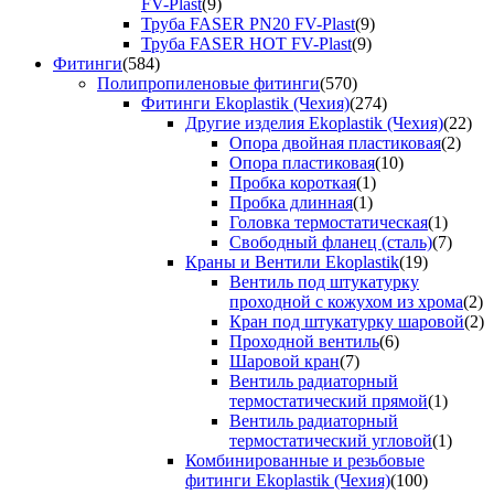
FV-Plast
(9)
Труба FASER PN20 FV-Plast
(9)
Труба FASER HOT FV-Plast
(9)
Фитинги
(584)
Полипропиленовые фитинги
(570)
Фитинги Ekoplastik (Чехия)
(274)
Другие изделия Ekoplastik (Чехия)
(22)
Опора двойная пластиковая
(2)
Опора пластиковая
(10)
Пробка короткая
(1)
Пробка длинная
(1)
Головка термостатическая
(1)
Свободный фланец (сталь)
(7)
Краны и Вентили Ekoplastik
(19)
Вентиль под штукатурку
проходной с кожухом из хрома
(2)
Кран под штукатурку шаровой
(2)
Проходной вентиль
(6)
Шаровой кран
(7)
Вентиль радиаторный
термостатический прямой
(1)
Вентиль радиаторный
термостатический угловой
(1)
Комбинированные и резьбовые
фитинги Ekoplastik (Чехия)
(100)