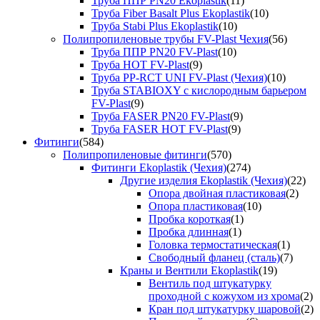
Труба ППР PN20 Ekoplastik
(11)
Труба Fiber Basalt Plus Ekoplastik
(10)
Труба Stabi Plus Ekoplastik
(10)
Полипропиленовые трубы FV-Plast Чехия
(56)
Труба ППР PN20 FV-Plast
(10)
Труба HOT FV-Plast
(9)
Труба PP-RCT UNI FV-Plast (Чехия)
(10)
Труба STABIOXY с кислородным барьером
FV-Plast
(9)
Труба FASER PN20 FV-Plast
(9)
Труба FASER HOT FV-Plast
(9)
Фитинги
(584)
Полипропиленовые фитинги
(570)
Фитинги Ekoplastik (Чехия)
(274)
Другие изделия Ekoplastik (Чехия)
(22)
Опора двойная пластиковая
(2)
Опора пластиковая
(10)
Пробка короткая
(1)
Пробка длинная
(1)
Головка термостатическая
(1)
Свободный фланец (сталь)
(7)
Краны и Вентили Ekoplastik
(19)
Вентиль под штукатурку
проходной с кожухом из хрома
(2)
Кран под штукатурку шаровой
(2)