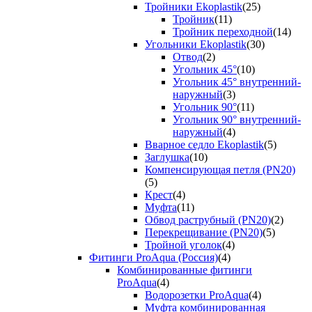
Тройники Ekoplastik
(25)
Тройник
(11)
Тройник переходной
(14)
Угольники Ekoplastik
(30)
Отвод
(2)
Угольник 45°
(10)
Угольник 45° внутренний-
наружный
(3)
Угольник 90°
(11)
Угольник 90° внутренний-
наружный
(4)
Вварное седло Ekoplastik
(5)
Заглушка
(10)
Компенсирующая петля (PN20)
(5)
Крест
(4)
Муфта
(11)
Обвод раструбный (PN20)
(2)
Перекрещивание (PN20)
(5)
Тройной уголок
(4)
Фитинги ProAqua (Россия)
(4)
Комбинированные фитинги
ProAqua
(4)
Водорозетки ProAqua
(4)
Муфта комбинированная