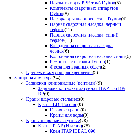
Паяльники для PPR труб Dytron
(5)
Комплекты сварочных аппаратов
Dytron
(8)
Насадка для вварного седла Dytron
(4)
Парная сварочная насадка, черный
тефлон
(11)
Парная сварочная насадка, синий
тефлон
(11)
Колодочная сварочная насадка
черная
(6)
Колодочная сварочная насадка синяя
(6)
Ремонтные насадки Dytron
(1)
Фреза для вварных сёдел
(2)
Крепеж и хомуты для крепления
(5)
Запорная арматура
(94)
Задвижки клиновидные (вентили)
(9)
Задвижка клиновая латунная ITAP 156 ВР/
ВР
(9)
Краны шаровые стальные
(0)
Краны LD (Россия)
(0)
Газовые краны
(0)
Краны для воды
(0)
Краны шаровые латунные
(78)
Краны ITAP (Италия)
(78)
Кран ITAP IDEAL 090