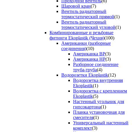
Проходной вентиль
(6)
Шаровой кран
(7)
Вентиль радиаторный
термостатический прямой
(1)
Вентиль радиаторный
термостатический угловой
(1)
Комбинированные и резьбовые
фитинги Ekoplastik (Чехия)
(100)
Американки (разборные
соединения)
(10)
Американка ВР
(3)
Американка НР
(3)
Разборное соединение
труба-труба
(4)
Водорозетки Ekoplastik
(12)
Водорозетка внутренняя
Ekoplastik
(1)
Водорозетка с креплением
Ekoplastik
(5)
Настенный угольник для
гипсокартона
(1)
Планка установочная для
смесителя
(1)
Универсальный настенный
комплект
(3)