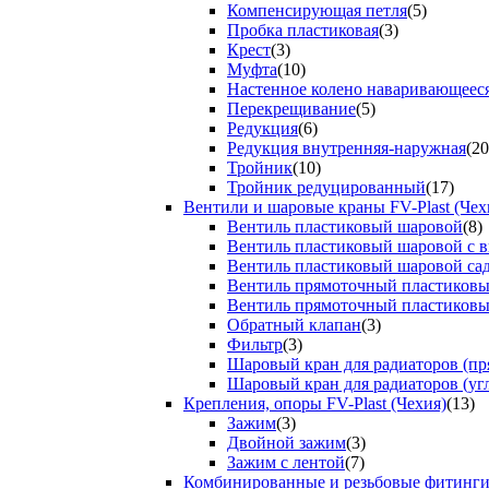
Компенсирующая петля
(5)
Пробка пластиковая
(3)
Крест
(3)
Муфта
(10)
Настенное колено наваривающеес
Перекрещивание
(5)
Редукция
(6)
Редукция внутренняя-наружная
(20
Тройник
(10)
Тройник редуцированный
(17)
Вентили и шаровые краны FV-Plast (Чех
Вентиль пластиковый шаровой
(8)
Вентиль пластиковый шаровой с 
Вентиль пластиковый шаровой са
Вентиль прямоточный пластиков
Вентиль прямоточный пластиков
Обратный клапан
(3)
Фильтр
(3)
Шаровый кран для радиаторов (пр
Шаровый кран для радиаторов (уг
Крепления, опоры FV-Plast (Чехия)
(13)
Зажим
(3)
Двойной зажим
(3)
Зажим с лентой
(7)
Комбинированные и резьбовые фитинг