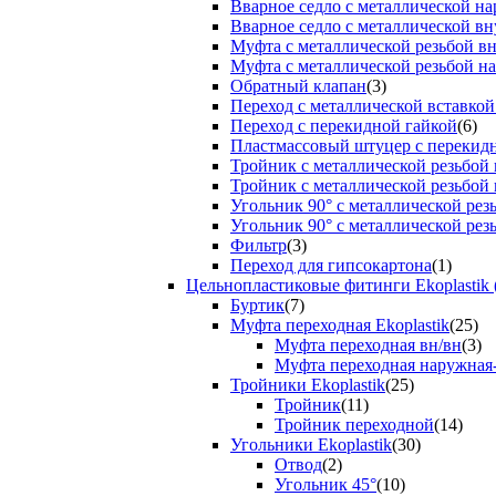
Вварное седло с металлической н
Вварное седло с металлической вн
Муфта с металлической резьбой в
Муфта с металлической резьбой н
Обратный клапан
(3)
Переход с металлической вставкой
Переход с перекидной гайкой
(6)
Пластмассовый штуцер с перекид
Тройник с металлической резьбой
Тройник с металлической резьбой
Угольник 90° с металлической ре
Угольник 90° с металлической рез
Фильтр
(3)
Переход для гипсокартона
(1)
Цельнопластиковые фитинги Ekoplastik 
Буртик
(7)
Муфта переходная Ekoplastik
(25)
Муфта переходная вн/вн
(3)
Муфта переходная наружная
Тройники Ekoplastik
(25)
Тройник
(11)
Тройник переходной
(14)
Угольники Ekoplastik
(30)
Отвод
(2)
Угольник 45°
(10)