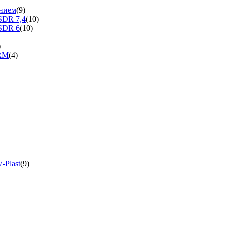
нием
(9)
SDR 7,4
(10)
SDR 6
(10)
)
ERM
(4)
-Plast
(9)