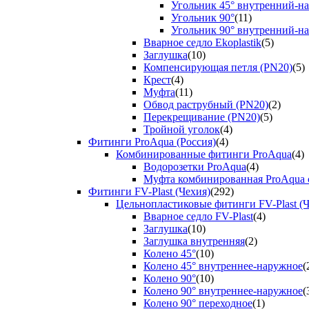
Угольник 45° внутренний-н
Угольник 90°
(11)
Угольник 90° внутренний-н
Вварное седло Ekoplastik
(5)
Заглушка
(10)
Компенсирующая петля (PN20)
(5)
Крест
(4)
Муфта
(11)
Обвод раструбный (PN20)
(2)
Перекрещивание (PN20)
(5)
Тройной уголок
(4)
Фитинги ProAqua (Россия)
(4)
Комбинированные фитинги ProAqua
(4)
Водорозетки ProAqua
(4)
Муфта комбинированная ProAqua с
Фитинги FV-Plast (Чехия)
(292)
Цельнопластиковые фитинги FV-Plast (Ч
Вварное седло FV-Plast
(4)
Заглушка
(10)
Заглушка внутренняя
(2)
Колено 45°
(10)
Колено 45° внутреннее-наружное
(
Колено 90°
(10)
Колено 90° внутреннее-наружное
(
Колено 90° переходное
(1)