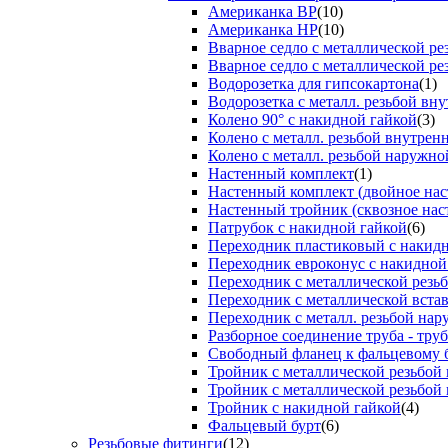
Американка ВР
(10)
Американка НР
(10)
Вварное седло с металлической р
Вварное седло с металлической ре
Водорозетка для гипсокартона
(1)
Водорозетка с металл. резьбой вну
Колено 90° с накидной гайкой
(3)
Колено с металл. резьбой внутрен
Колено с металл. резьбой наружно
Настенный комплект
(1)
Настенный комплект (двойное нас
Настенный тройник (сквозное нас
Патрубок с накидной гайкой
(6)
Переходник пластиковый с накид
Переходник евроконус с накидной
Переходник с металлической резь
Переходник с металлической вста
Переходник с металл. резьбой на
Разборное соединение труба - труб
Свободный фланец к фальцевому 
Тройник с металлической резьбой
Тройник с металлической резьбой
Тройник с накидной гайкой
(4)
Фальцевый бурт
(6)
Резьбовые фитинги
(12)