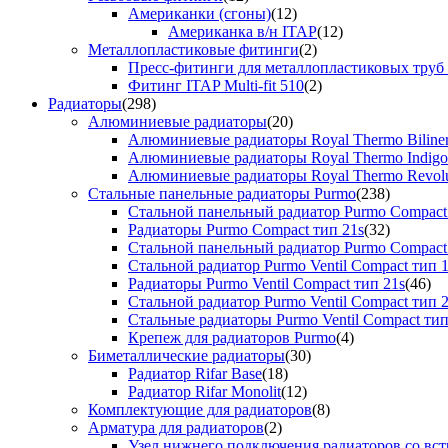
Американки (сгоны)
(12)
Американка в/н ITAP
(12)
Металлопластиковые фитинги
(2)
Пресс-фитинги для металлопластиковых труб
Фитинг ITAP Multi-fit 510
(2)
Радиаторы
(298)
Алюминиевые радиаторы
(20)
Алюминиевые радиаторы Royal Thermo Biline
Алюминиевые радиаторы Royal Thermo Indigo
Алюминиевые радиаторы Royal Thermo Revolu
Стальные панельные радиаторы Purmo
(238)
Стальной панельный радиатор Purmo Compact
Радиаторы Purmo Compact тип 21s
(32)
Стальной панельный радиатор Purmo Compact
Стальной радиатор Purmo Ventil Compact тип 
Радиаторы Purmo Ventil Compact тип 21s
(46)
Стальной радиатор Purmo Ventil Compact тип 
Стальные радиаторы Purmo Ventil Compact тип
Крепеж для радиаторов Purmo
(4)
Биметаллические радиаторы
(30)
Радиатор Rifar Base
(18)
Радиатор Rifar Monolit
(12)
Комплектующие для радиаторов
(8)
Арматура для радиаторов
(2)
Узел нижнего подключения радиаторов со вс