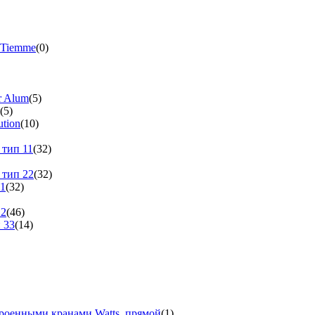
 Tiemme
(0)
r Alum
(5)
(5)
tion
(10)
 тип 11
(32)
 тип 22
(32)
11
(32)
22
(46)
 33
(14)
троенными кранами Watts, прямой
(1)