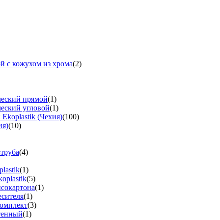
й с кожухом из хрома
(2)
ческий прямой
(1)
ческий угловой
(1)
koplastik (Чехия)
(100)
ия)
(10)
-труба
(4)
lastik
(1)
oplastik
(5)
псокартона
(1)
есителя
(1)
омплект
(3)
тенный
(1)