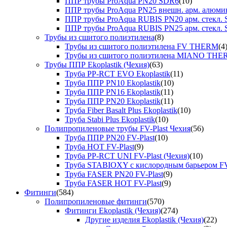
ППР трубы ProAqua PN20 SDR6
(10)
ППР трубы ProAqua PN25 внешн. арм. алюми
ППР трубы ProAqua RUBIS PN20 арм. стекл. 
ППР трубы ProAqua RUBIS PN25 арм. стекл. 
Трубы из сшитого полиэтилена
(8)
Трубы из сшитого полиэтилена FV THERM
(4
Трубы из сшитого полиэтилена MIANO TH
Трубы ППР Ekoplastik (Чехия)
(63)
Труба PP-RCT EVO Ekoplastik
(11)
Труба ППР PN10 Ekoplastik
(10)
Труба ППР PN16 Ekoplastik
(11)
Труба ППР PN20 Ekoplastik
(11)
Труба Fiber Basalt Plus Ekoplastik
(10)
Труба Stabi Plus Ekoplastik
(10)
Полипропиленовые трубы FV-Plast Чехия
(56)
Труба ППР PN20 FV-Plast
(10)
Труба HOT FV-Plast
(9)
Труба PP-RCT UNI FV-Plast (Чехия)
(10)
Труба STABIOXY с кислородным барьером FV
Труба FASER PN20 FV-Plast
(9)
Труба FASER HOT FV-Plast
(9)
Фитинги
(584)
Полипропиленовые фитинги
(570)
Фитинги Ekoplastik (Чехия)
(274)
Другие изделия Ekoplastik (Чехия)
(22)