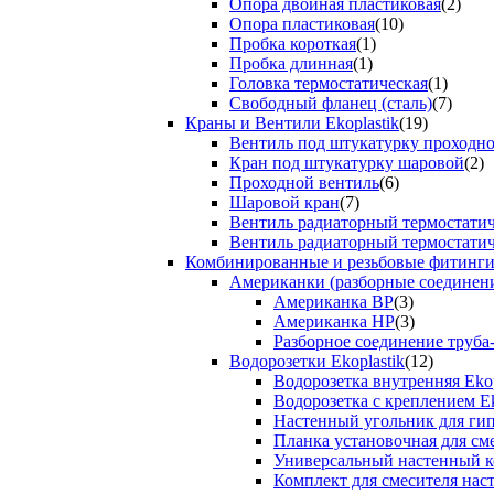
Опора двойная пластиковая
(2)
Опора пластиковая
(10)
Пробка короткая
(1)
Пробка длинная
(1)
Головка термостатическая
(1)
Свободный фланец (сталь)
(7)
Краны и Вентили Ekoplastik
(19)
Вентиль под штукатурку проходно
Кран под штукатурку шаровой
(2)
Проходной вентиль
(6)
Шаровой кран
(7)
Вентиль радиаторный термостати
Вентиль радиаторный термостати
Комбинированные и резьбовые фитинги E
Американки (разборные соединен
Американка ВР
(3)
Американка НР
(3)
Разборное соединение труба
Водорозетки Ekoplastik
(12)
Водорозетка внутренняя Ekop
Водорозетка с креплением Ek
Настенный угольник для ги
Планка установочная для см
Универсальный настенный к
Комплект для смесителя нас