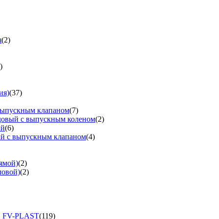
я
(2)
)
ия)
(37)
выпускным клапаном
(7)
довый с выпускным коленом
(2)
ый
(6)
ый с выпускным клапаном
(4)
ямой)
(2)
ловой)
(2)
и FV-PLAST
(119)