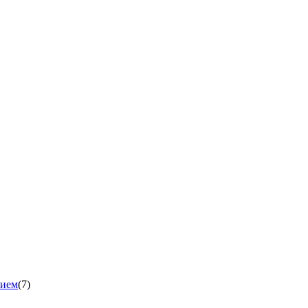
нием
(7)