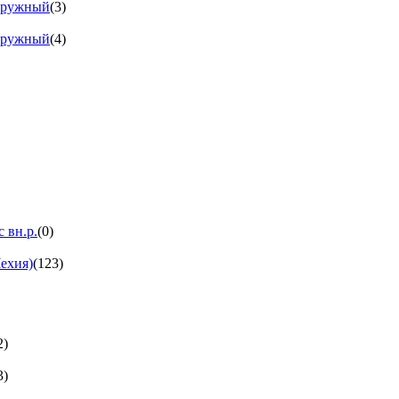
аружный
(3)
аружный
(4)
 вн.р.
(0)
ехия)
(123)
2)
3)