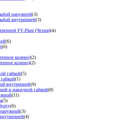
езьбой наружной
(3)
зьбой внутренней
(3)
тренней FV-Plast (Чехия)
(4)
ней
(6)
й
(6)
тенное колено)
(2)
тенное колено)
(2)
ной гайкой
(5)
 гайкой
(1)
бой внутренней
(9)
вкой и накидной гайкой
(8)
ружной
(11)
а
(5)
бурту
(6)
 наружной
(3)
 внутренней
(4)