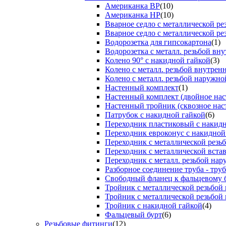
Американка ВР
(10)
Американка НР
(10)
Вварное седло с металлической р
Вварное седло с металлической ре
Водорозетка для гипсокартона
(1)
Водорозетка с металл. резьбой вну
Колено 90° с накидной гайкой
(3)
Колено с металл. резьбой внутрен
Колено с металл. резьбой наружно
Настенный комплект
(1)
Настенный комплект (двойное нас
Настенный тройник (сквозное нас
Патрубок с накидной гайкой
(6)
Переходник пластиковый с накид
Переходник евроконус с накидной
Переходник с металлической резь
Переходник с металлической вста
Переходник с металл. резьбой на
Разборное соединение труба - труб
Свободный фланец к фальцевому 
Тройник с металлической резьбой
Тройник с металлической резьбой
Тройник с накидной гайкой
(4)
Фальцевый бурт
(6)
Резьбовые фитинги
(12)