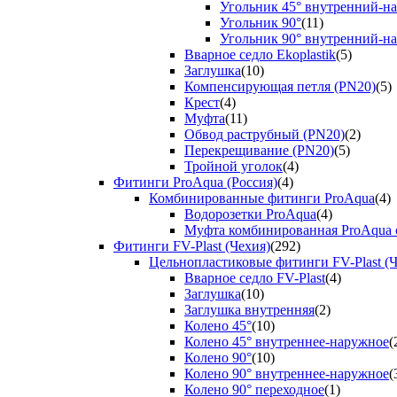
Угольник 45° внутренний-н
Угольник 90°
(11)
Угольник 90° внутренний-н
Вварное седло Ekoplastik
(5)
Заглушка
(10)
Компенсирующая петля (PN20)
(5)
Крест
(4)
Муфта
(11)
Обвод раструбный (PN20)
(2)
Перекрещивание (PN20)
(5)
Тройной уголок
(4)
Фитинги ProAqua (Россия)
(4)
Комбинированные фитинги ProAqua
(4)
Водорозетки ProAqua
(4)
Муфта комбинированная ProAqua с
Фитинги FV-Plast (Чехия)
(292)
Цельнопластиковые фитинги FV-Plast (Ч
Вварное седло FV-Plast
(4)
Заглушка
(10)
Заглушка внутренняя
(2)
Колено 45°
(10)
Колено 45° внутреннее-наружное
(
Колено 90°
(10)
Колено 90° внутреннее-наружное
(
Колено 90° переходное
(1)