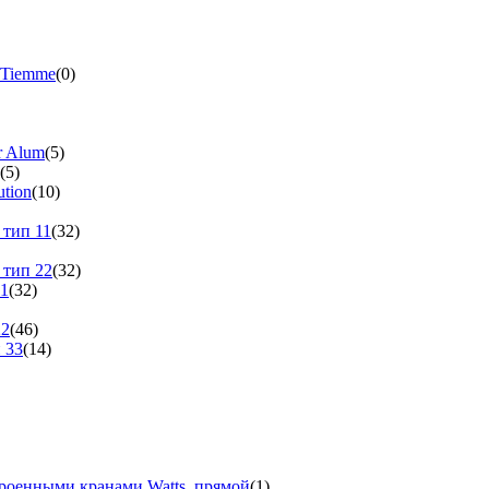
 Tiemme
(0)
r Alum
(5)
(5)
tion
(10)
 тип 11
(32)
 тип 22
(32)
11
(32)
22
(46)
 33
(14)
троенными кранами Watts, прямой
(1)