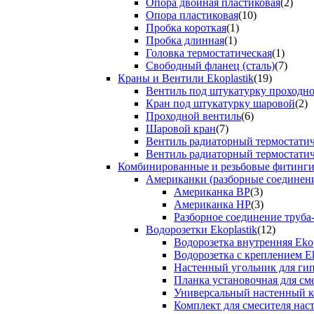
Опора двойная пластиковая
(2)
Опора пластиковая
(10)
Пробка короткая
(1)
Пробка длинная
(1)
Головка термостатическая
(1)
Свободный фланец (сталь)
(7)
Краны и Вентили Ekoplastik
(19)
Вентиль под штукатурку проходно
Кран под штукатурку шаровой
(2)
Проходной вентиль
(6)
Шаровой кран
(7)
Вентиль радиаторный термостати
Вентиль радиаторный термостати
Комбинированные и резьбовые фитинги E
Американки (разборные соединен
Американка ВР
(3)
Американка НР
(3)
Разборное соединение труба
Водорозетки Ekoplastik
(12)
Водорозетка внутренняя Ekop
Водорозетка с креплением Ek
Настенный угольник для ги
Планка установочная для см
Универсальный настенный к
Комплект для смесителя нас