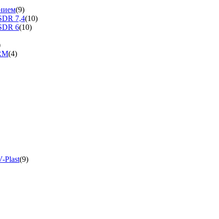
нием
(9)
SDR 7,4
(10)
SDR 6
(10)
)
ERM
(4)
-Plast
(9)