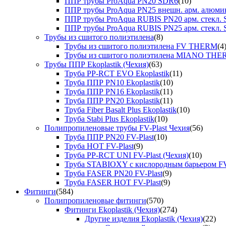
ППР трубы ProAqua PN20 SDR6
(10)
ППР трубы ProAqua PN25 внешн. арм. алюми
ППР трубы ProAqua RUBIS PN20 арм. стекл. 
ППР трубы ProAqua RUBIS PN25 арм. стекл. 
Трубы из сшитого полиэтилена
(8)
Трубы из сшитого полиэтилена FV THERM
(4
Трубы из сшитого полиэтилена MIANO TH
Трубы ППР Ekoplastik (Чехия)
(63)
Труба PP-RCT EVO Ekoplastik
(11)
Труба ППР PN10 Ekoplastik
(10)
Труба ППР PN16 Ekoplastik
(11)
Труба ППР PN20 Ekoplastik
(11)
Труба Fiber Basalt Plus Ekoplastik
(10)
Труба Stabi Plus Ekoplastik
(10)
Полипропиленовые трубы FV-Plast Чехия
(56)
Труба ППР PN20 FV-Plast
(10)
Труба HOT FV-Plast
(9)
Труба PP-RCT UNI FV-Plast (Чехия)
(10)
Труба STABIOXY с кислородным барьером FV
Труба FASER PN20 FV-Plast
(9)
Труба FASER HOT FV-Plast
(9)
Фитинги
(584)
Полипропиленовые фитинги
(570)
Фитинги Ekoplastik (Чехия)
(274)
Другие изделия Ekoplastik (Чехия)
(22)