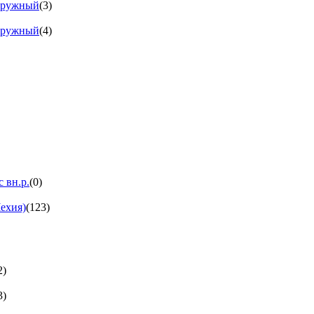
аружный
(3)
аружный
(4)
 вн.р.
(0)
ехия)
(123)
2)
3)