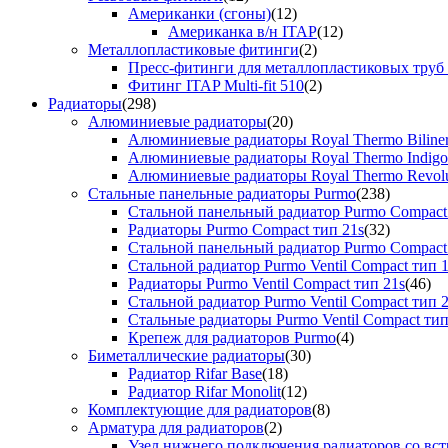
Американки (сгоны)
(12)
Американка в/н ITAP
(12)
Металлопластиковые фитинги
(2)
Пресс-фитинги для металлопластиковых труб
Фитинг ITAP Multi-fit 510
(2)
Радиаторы
(298)
Алюминиевые радиаторы
(20)
Алюминиевые радиаторы Royal Thermo Biline
Алюминиевые радиаторы Royal Thermo Indigo
Алюминиевые радиаторы Royal Thermo Revolu
Стальные панельные радиаторы Purmo
(238)
Стальной панельный радиатор Purmo Compact
Радиаторы Purmo Compact тип 21s
(32)
Стальной панельный радиатор Purmo Compact
Стальной радиатор Purmo Ventil Compact тип 
Радиаторы Purmo Ventil Compact тип 21s
(46)
Стальной радиатор Purmo Ventil Compact тип 
Стальные радиаторы Purmo Ventil Compact тип
Крепеж для радиаторов Purmo
(4)
Биметаллические радиаторы
(30)
Радиатор Rifar Base
(18)
Радиатор Rifar Monolit
(12)
Комплектующие для радиаторов
(8)
Арматура для радиаторов
(2)
Узел нижнего подключения радиаторов со вс