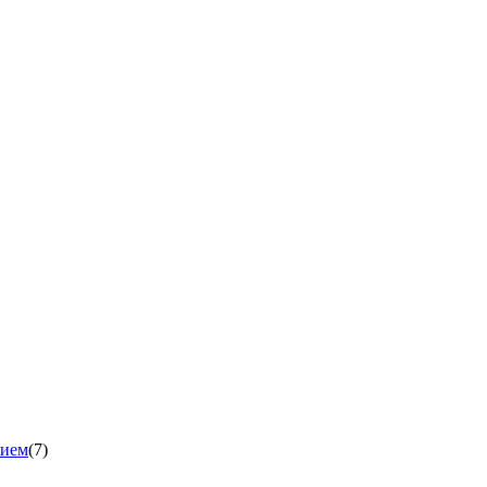
нием
(7)