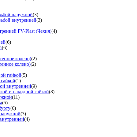
езьбой наружной
(3)
зьбой внутренней
(3)
тренней FV-Plast (Чехия)
(4)
ней
(6)
й
(6)
тенное колено)
(2)
тенное колено)
(2)
ной гайкой
(5)
 гайкой
(1)
бой внутренней
(9)
вкой и накидной гайкой
(8)
ружной
(11)
а
(5)
бурту
(6)
 наружной
(3)
 внутренней
(4)