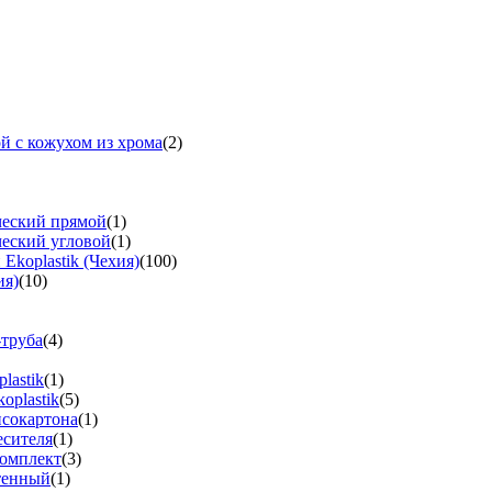
й с кожухом из хрома
(2)
ческий прямой
(1)
ческий угловой
(1)
koplastik (Чехия)
(100)
ия)
(10)
-труба
(4)
lastik
(1)
oplastik
(5)
псокартона
(1)
есителя
(1)
омплект
(3)
тенный
(1)