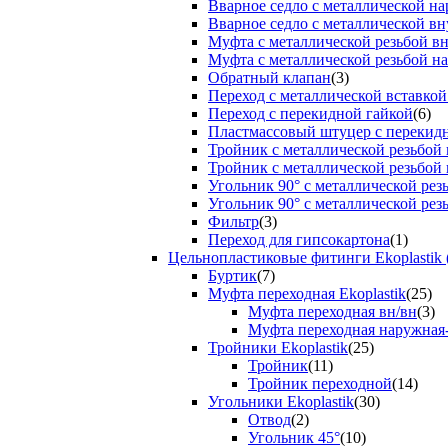
Вварное седло с металлической н
Вварное седло с металлической вн
Муфта с металлической резьбой в
Муфта с металлической резьбой н
Обратный клапан
(3)
Переход с металлической вставкой
Переход с перекидной гайкой
(6)
Пластмассовый штуцер с перекид
Тройник с металлической резьбой
Тройник с металлической резьбой
Угольник 90° с металлической ре
Угольник 90° с металлической рез
Фильтр
(3)
Переход для гипсокартона
(1)
Цельнопластиковые фитинги Ekoplastik 
Буртик
(7)
Муфта переходная Ekoplastik
(25)
Муфта переходная вн/вн
(3)
Муфта переходная наружная
Тройники Ekoplastik
(25)
Тройник
(11)
Тройник переходной
(14)
Угольники Ekoplastik
(30)
Отвод
(2)
Угольник 45°
(10)