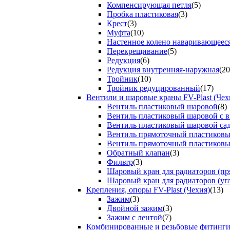
Компенсирующая петля
(5)
Пробка пластиковая
(3)
Крест
(3)
Муфта
(10)
Настенное колено наваривающеес
Перекрещивание
(5)
Редукция
(6)
Редукция внутренняя-наружная
(20
Тройник
(10)
Тройник редуцированный
(17)
Вентили и шаровые краны FV-Plast (Чех
Вентиль пластиковый шаровой
(8)
Вентиль пластиковый шаровой с 
Вентиль пластиковый шаровой са
Вентиль прямоточный пластиков
Вентиль прямоточный пластиков
Обратный клапан
(3)
Фильтр
(3)
Шаровый кран для радиаторов (пр
Шаровый кран для радиаторов (уг
Крепления, опоры FV-Plast (Чехия)
(13)
Зажим
(3)
Двойной зажим
(3)
Зажим с лентой
(7)
Комбинированные и резьбовые фитинг