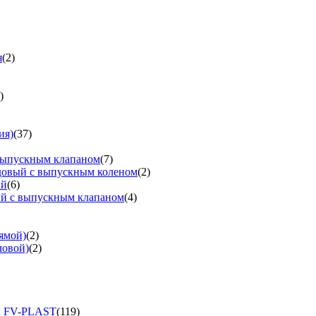
я
(2)
)
ия)
(37)
выпускным клапаном
(7)
довый с выпускным коленом
(2)
ый
(6)
ый с выпускным клапаном
(4)
ямой)
(2)
ловой)
(2)
и FV-PLAST
(119)