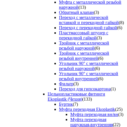
Муфта с металлической резьбой
наружной
(13)
Обратный клапан
(3)
Переход с металлической
вставкой и перекидной гайкой
(8)
Переход с перекидной гайкой
(6)
Пластмассовый штуцер с
перекидной гайкой
(3)
Тройник с металлической
резьбой наружной
(6)
Тройник с металлической
резьбой внутренней
(6)
Угольник 90° с металлической
резьбой наружной
(6)
Угольник 90° с металлической
резьбой внутренней
(6)
Фильтр
(3)
Переход для гипсокартона
(1)
Цельнопластиковые фитинги
Ekoplastik (Чехия)
(133)
Буртик
(7)
Муфта переходная Ekoplastik
(25)
Муфта переходная вн/вн
(3)
Муфта переходная
наружная-внутренняя
(22)