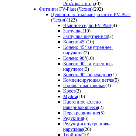
ProAqua с вн.р.
(0)
Фитинги FV-Plast (Чехия)
(292)
Цельнопластиковые фитинги FV-Plast
(Чехия)
(123)
Вварное седло FV-Plast
(4)
Заглушка
(10)
Заглушка внутренняя
(2)
Колено 45°
(10)
Колено 45° внутреннее-
наружное
(2)
Колено 90°
(10)
Колено 90° внутреннее-
наружное
(3)
Колено 90° переходное
(1)
Компенсирующая петля
(5)
Пробка пластиковая
(3)
Крест
(3)
Муфта
(10)
Настенное колено
наваривающееся
(2)
Перекрещивание
(5)
Редукция
(6)
Редукция внутренняя-
наружная
(20)
Тройник
(10)