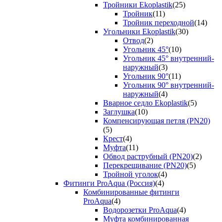
Тройники Ekoplastik
(25)
Тройник
(11)
Тройник переходной
(14)
Угольники Ekoplastik
(30)
Отвод
(2)
Угольник 45°
(10)
Угольник 45° внутренний-
наружный
(3)
Угольник 90°
(11)
Угольник 90° внутренний-
наружный
(4)
Вварное седло Ekoplastik
(5)
Заглушка
(10)
Компенсирующая петля (PN20)
(5)
Крест
(4)
Муфта
(11)
Обвод раструбный (PN20)
(2)
Перекрещивание (PN20)
(5)
Тройной уголок
(4)
Фитинги ProAqua (Россия)
(4)
Комбинированные фитинги
ProAqua
(4)
Водорозетки ProAqua
(4)
Муфта комбинированная