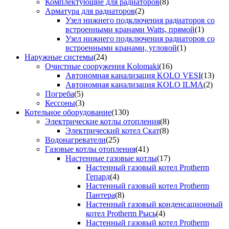
Комплектующие для радиаторов
(8)
Арматура для радиаторов
(2)
Узел нижнего подключения радиаторов со
встроенными кранами Watts, прямой
(1)
Узел нижнего подключения радиаторов со
встроенными кранами, угловой
(1)
Наружные системы
(24)
Очистные сооружения Kolomaki
(16)
Автономная канализация KOLO VESI
(13)
Автономная канализация KOLO ILMA
(2)
Погреба
(5)
Кессоны
(3)
Котельное оборудование
(130)
Электрические котлы отопления
(8)
Электрический котел Скат
(8)
Водонагреватели
(25)
Газовые котлы отопления
(41)
Настенные газовые котлы
(17)
Настенный газовый котел Protherm
Гепард
(4)
Настенный газовый котел Protherm
Пантера
(8)
Настенный газовый конденсационный
котел Protherm Рысь
(4)
Настенный газовый котел Protherm