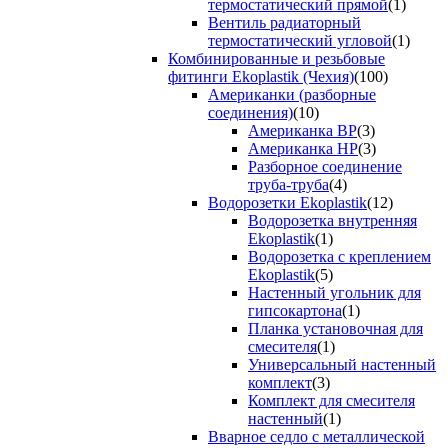
термостатический прямой
(1)
Вентиль радиаторный
термостатический угловой
(1)
Комбинированные и резьбовые
фитинги Ekoplastik (Чехия)
(100)
Американки (разборные
соединения)
(10)
Американка ВР
(3)
Американка НР
(3)
Разборное соединение
труба-труба
(4)
Водорозетки Ekoplastik
(12)
Водорозетка внутренняя
Ekoplastik
(1)
Водорозетка с креплением
Ekoplastik
(5)
Настенный угольник для
гипсокартона
(1)
Планка установочная для
смесителя
(1)
Универсальный настенный
комплект
(3)
Комплект для смесителя
настенный
(1)
Вварное седло с металлической