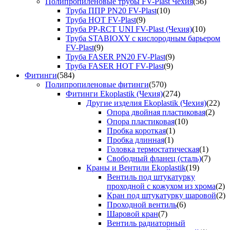
Полипропиленовые трубы FV-Plast Чехия
(56)
Труба ППР PN20 FV-Plast
(10)
Труба HOT FV-Plast
(9)
Труба PP-RCT UNI FV-Plast (Чехия)
(10)
Труба STABIOXY с кислородным барьером
FV-Plast
(9)
Труба FASER PN20 FV-Plast
(9)
Труба FASER HOT FV-Plast
(9)
Фитинги
(584)
Полипропиленовые фитинги
(570)
Фитинги Ekoplastik (Чехия)
(274)
Другие изделия Ekoplastik (Чехия)
(22)
Опора двойная пластиковая
(2)
Опора пластиковая
(10)
Пробка короткая
(1)
Пробка длинная
(1)
Головка термостатическая
(1)
Свободный фланец (сталь)
(7)
Краны и Вентили Ekoplastik
(19)
Вентиль под штукатурку
проходной с кожухом из хрома
(2)
Кран под штукатурку шаровой
(2)
Проходной вентиль
(6)
Шаровой кран
(7)
Вентиль радиаторный