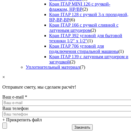
Кран ITAP MINI 126 с ручкой-
флажком, НР/ВР
(2)
Кран ITAP 128 с ручкой 3-х проходной,
ВР-ВР-ВР
(6)
Кран ITAP 166 с ручкой сливной с
латунным штуцером
(2)
Кран ITAP 392 угловой для бытовой
техники 1/2" х 1/2"
(1)
Кран ITAP 706 угловой для
подключения стиральной машины
(1)
Кран ITAP 139 с латунным штуцером и
заглушкой
(2)
Уплотнительный материал
(7)
×
Отправьте смету, мы сделаем расчёт!
Ваш e-mail
*
Ваш телефон
+ Прикрепить файл