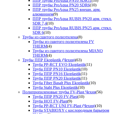
ППР трубы ProAqua PN10 SDR11
(10)
ППР трубы ProAqua PN20 SDR6
(10)
ППР трубы ProAqua PN25 внешн. арм.
алюминием
(9)
ППР трубы ProAqua RUBIS PN20 арм. стекл.
SDR 7,4
(10)
ППР трубы ProAqua RUBIS PN25 арм. стекл.
SDR 6
(10)
Трубы из сшитого полиэтилена
(8)
Трубы из сшитого полиэтилена FV
THERM
(4)
Трубы из сшитого полиэтилена MIANO
THERM
(4)
Трубы ППР Ekoplastik (Чехия)
(63)
Труба PP-RCT EVO Ekoplastik
(11)
Труба ППР PN10 Ekoplastik
(10)
Труба ППР PN16 Ekoplastik
(11)
Труба ППР PN20 Ekoplastik
(11)
Труба Fiber Basalt Plus Ekoplastik
(10)
Труба Stabi Plus Ekoplastik
(10)
Полипропиленовые трубы FV-Plast Чехия
(56)
Труба ППР PN20 FV-Plast
(10)
Труба HOT FV-Plast
(9)
Труба PP-RCT UNI FV-Plast (Чехия)
(10)
Труба STABIOXY с кислородным барьером