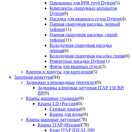
Паяльники для PPR труб Dytron
(5)
Комплекты сварочных аппаратов
Dytron
(8)
Насадка для вварного седла Dytron
(4)
Парная сварочная насадка, черный
тефлон
(11)
Парная сварочная насадка, синий
тефлон
(11)
Колодочная сварочная насадка
черная
(6)
Колодочная сварочная насадка синяя
(6)
Ремонтные насадки Dytron
(1)
Фреза для вварных сёдел
(2)
Крепеж и хомуты для крепления
(5)
Запорная арматура
(94)
Задвижки клиновидные (вентили)
(9)
Задвижка клиновая латунная ITAP 156 ВР/
ВР
(9)
Краны шаровые стальные
(0)
Краны LD (Россия)
(0)
Газовые краны
(0)
Краны для воды
(0)
Краны шаровые латунные
(78)
Краны ITAP (Италия)
(78)
Кран ITAP IDEAL 090