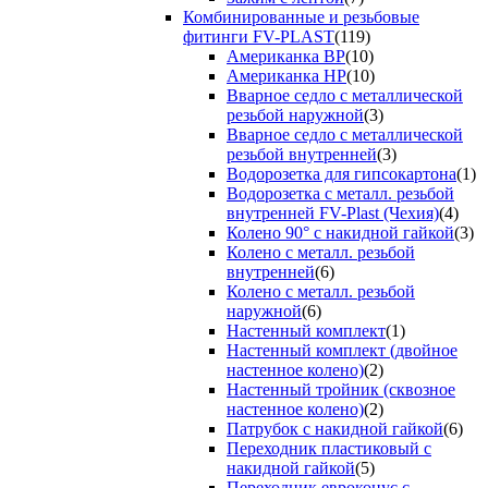
Комбинированные и резьбовые
фитинги FV-PLAST
(119)
Американка ВР
(10)
Американка НР
(10)
Вварное седло с металлической
резьбой наружной
(3)
Вварное седло с металлической
резьбой внутренней
(3)
Водорозетка для гипсокартона
(1)
Водорозетка с металл. резьбой
внутренней FV-Plast (Чехия)
(4)
Колено 90° с накидной гайкой
(3)
Колено с металл. резьбой
внутренней
(6)
Колено с металл. резьбой
наружной
(6)
Настенный комплект
(1)
Настенный комплект (двойное
настенное колено)
(2)
Настенный тройник (сквозное
настенное колено)
(2)
Патрубок с накидной гайкой
(6)
Переходник пластиковый с
накидной гайкой
(5)
Переходник евроконус с