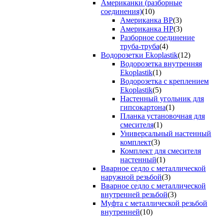
Американки (разборные
соединения)
(10)
Американка ВР
(3)
Американка НР
(3)
Разборное соединение
труба-труба
(4)
Водорозетки Ekoplastik
(12)
Водорозетка внутренняя
Ekoplastik
(1)
Водорозетка с креплением
Ekoplastik
(5)
Настенный угольник для
гипсокартона
(1)
Планка установочная для
смесителя
(1)
Универсальный настенный
комплект
(3)
Комплект для смесителя
настенный
(1)
Вварное седло с металлической
наружной резьбой
(3)
Вварное седло с металлической
внутренней резьбой
(3)
Муфта с металлической резьбой
внутренней
(10)