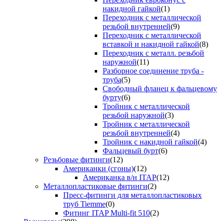
накидной гайкой
(1)
Переходник с металлической
резьбой внутренней
(9)
Переходник с металлической
вставкой и накидной гайкой
(8)
Переходник с металл. резьбой
наружной
(11)
Разборное соединение труба -
труба
(5)
Свободный фланец к фальцевому
бурту
(6)
Тройник с металлической
резьбой наружной
(3)
Тройник с металлической
резьбой внутренней
(4)
Тройник с накидной гайкой
(4)
Фальцевый бурт
(6)
Резьбовые фитинги
(12)
Американки (сгоны)
(12)
Американка в/н ITAP
(12)
Металлопластиковые фитинги
(2)
Пресс-фитинги для металлопластиковых
труб Tiemme
(0)
Фитинг ITAP Multi-fit 510
(2)