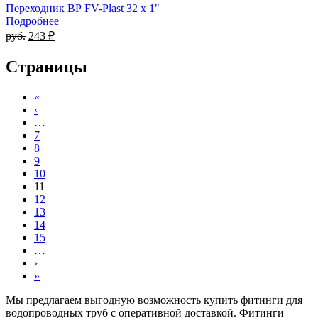
Переходник ВР FV-Plast 32 x 1"
Подробнее
руб.
243 ₽
Страницы
«
‹
…
7
8
9
10
11
12
13
14
15
…
›
»
Мы предлагаем выгодную возможность купить фитинги для
водопроводных труб с оперативной доставкой. Фитинги