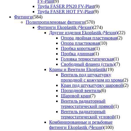
FV-Plast
(9)
Труба FASER PN20 FV-Plast
(9)
Труба FASER HOT FV-Plast
(9)
Фитинги
(584)
Полипропиленовые фитинги
(570)
Фитинги Ekoplastik (Чехия)
(274)
Другие изделия Ekoplastik (Чехия)
(22)
Опора двойная пластиковая
(2)
Опора пластиковая
(10)
Пробка короткая
(1)
Пробка длинная
(1)
Головка термостатическая
(1)
Свободный фланец (сталь)
(7)
Краны и Вентили Ekoplastik
(19)
Вентиль под штукатурку
проходной с кожухом из хрома
(2)
Кран под штукатурку шаровой
(2)
Проходной вентиль
(6)
Шаровой кран
(7)
Вентиль радиаторный
термостатический прямой
(1)
Вентиль радиаторный
термостатический угловой
(1)
Комбинированные и резьбовые
фитинги Ekoplastik (Чехия)
(100)