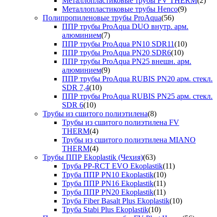
Металлопластиковые трубы FV THERM
(2)
Металлопластиковые трубы Henco
(9)
Полипропиленовые трубы ProAqua
(56)
ППР трубы ProAqua DUO внутр. арм.
алюминием
(7)
ППР трубы ProAqua PN10 SDR11
(10)
ППР трубы ProAqua PN20 SDR6
(10)
ППР трубы ProAqua PN25 внешн. арм.
алюминием
(9)
ППР трубы ProAqua RUBIS PN20 арм. стекл.
SDR 7,4
(10)
ППР трубы ProAqua RUBIS PN25 арм. стекл.
SDR 6
(10)
Трубы из сшитого полиэтилена
(8)
Трубы из сшитого полиэтилена FV
THERM
(4)
Трубы из сшитого полиэтилена MIANO
THERM
(4)
Трубы ППР Ekoplastik (Чехия)
(63)
Труба PP-RCT EVO Ekoplastik
(11)
Труба ППР PN10 Ekoplastik
(10)
Труба ППР PN16 Ekoplastik
(11)
Труба ППР PN20 Ekoplastik
(11)
Труба Fiber Basalt Plus Ekoplastik
(10)
Труба Stabi Plus Ekoplastik
(10)