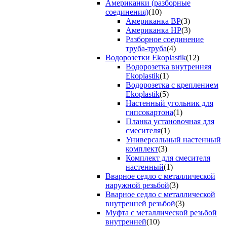
Американки (разборные
соединения)
(10)
Американка ВР
(3)
Американка НР
(3)
Разборное соединение
труба-труба
(4)
Водорозетки Ekoplastik
(12)
Водорозетка внутренняя
Ekoplastik
(1)
Водорозетка с креплением
Ekoplastik
(5)
Настенный угольник для
гипсокартона
(1)
Планка установочная для
смесителя
(1)
Универсальный настенный
комплект
(3)
Комплект для смесителя
настенный
(1)
Вварное седло с металлической
наружной резьбой
(3)
Вварное седло с металлической
внутренней резьбой
(3)
Муфта с металлической резьбой
внутренней
(10)