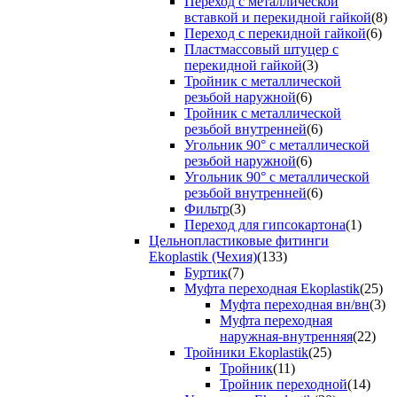
Переход с металлической
вставкой и перекидной гайкой
(8)
Переход с перекидной гайкой
(6)
Пластмассовый штуцер с
перекидной гайкой
(3)
Тройник с металлической
резьбой наружной
(6)
Тройник с металлической
резьбой внутренней
(6)
Угольник 90° с металлической
резьбой наружной
(6)
Угольник 90° с металлической
резьбой внутренней
(6)
Фильтр
(3)
Переход для гипсокартона
(1)
Цельнопластиковые фитинги
Ekoplastik (Чехия)
(133)
Буртик
(7)
Муфта переходная Ekoplastik
(25)
Муфта переходная вн/вн
(3)
Муфта переходная
наружная-внутренняя
(22)
Тройники Ekoplastik
(25)
Тройник
(11)
Тройник переходной
(14)