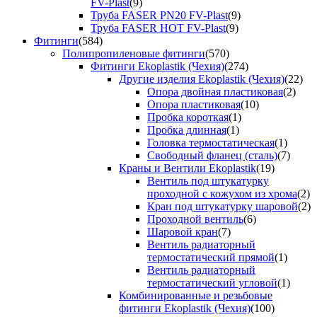
FV-Plast
(9)
Труба FASER PN20 FV-Plast
(9)
Труба FASER HOT FV-Plast
(9)
Фитинги
(584)
Полипропиленовые фитинги
(570)
Фитинги Ekoplastik (Чехия)
(274)
Другие изделия Ekoplastik (Чехия)
(22)
Опора двойная пластиковая
(2)
Опора пластиковая
(10)
Пробка короткая
(1)
Пробка длинная
(1)
Головка термостатическая
(1)
Свободный фланец (сталь)
(7)
Краны и Вентили Ekoplastik
(19)
Вентиль под штукатурку
проходной с кожухом из хрома
(2)
Кран под штукатурку шаровой
(2)
Проходной вентиль
(6)
Шаровой кран
(7)
Вентиль радиаторный
термостатический прямой
(1)
Вентиль радиаторный
термостатический угловой
(1)
Комбинированные и резьбовые
фитинги Ekoplastik (Чехия)
(100)