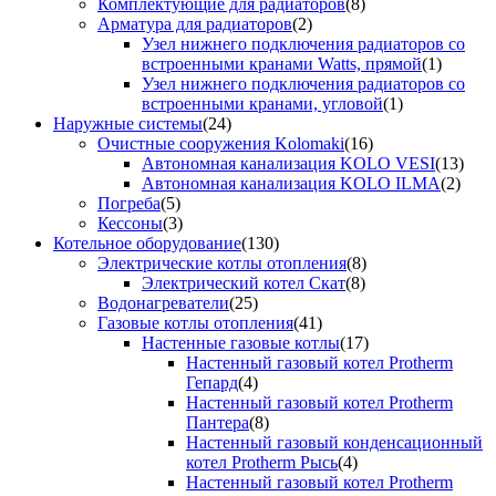
Комплектующие для радиаторов
(8)
Арматура для радиаторов
(2)
Узел нижнего подключения радиаторов со
встроенными кранами Watts, прямой
(1)
Узел нижнего подключения радиаторов со
встроенными кранами, угловой
(1)
Наружные системы
(24)
Очистные сооружения Kolomaki
(16)
Автономная канализация KOLO VESI
(13)
Автономная канализация KOLO ILMA
(2)
Погреба
(5)
Кессоны
(3)
Котельное оборудование
(130)
Электрические котлы отопления
(8)
Электрический котел Скат
(8)
Водонагреватели
(25)
Газовые котлы отопления
(41)
Настенные газовые котлы
(17)
Настенный газовый котел Protherm
Гепард
(4)
Настенный газовый котел Protherm
Пантера
(8)
Настенный газовый конденсационный
котел Protherm Рысь
(4)
Настенный газовый котел Protherm