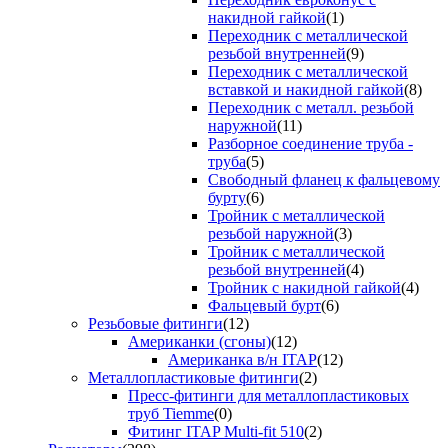
накидной гайкой
(1)
Переходник с металлической
резьбой внутренней
(9)
Переходник с металлической
вставкой и накидной гайкой
(8)
Переходник с металл. резьбой
наружной
(11)
Разборное соединение труба -
труба
(5)
Свободный фланец к фальцевому
бурту
(6)
Тройник с металлической
резьбой наружной
(3)
Тройник с металлической
резьбой внутренней
(4)
Тройник с накидной гайкой
(4)
Фальцевый бурт
(6)
Резьбовые фитинги
(12)
Американки (сгоны)
(12)
Американка в/н ITAP
(12)
Металлопластиковые фитинги
(2)
Пресс-фитинги для металлопластиковых
труб Tiemme
(0)
Фитинг ITAP Multi-fit 510
(2)