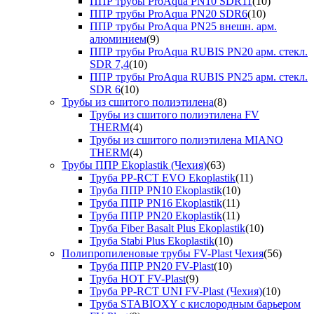
ППР трубы ProAqua PN10 SDR11
(10)
ППР трубы ProAqua PN20 SDR6
(10)
ППР трубы ProAqua PN25 внешн. арм.
алюминием
(9)
ППР трубы ProAqua RUBIS PN20 арм. стекл.
SDR 7,4
(10)
ППР трубы ProAqua RUBIS PN25 арм. стекл.
SDR 6
(10)
Трубы из сшитого полиэтилена
(8)
Трубы из сшитого полиэтилена FV
THERM
(4)
Трубы из сшитого полиэтилена MIANO
THERM
(4)
Трубы ППР Ekoplastik (Чехия)
(63)
Труба PP-RCT EVO Ekoplastik
(11)
Труба ППР PN10 Ekoplastik
(10)
Труба ППР PN16 Ekoplastik
(11)
Труба ППР PN20 Ekoplastik
(11)
Труба Fiber Basalt Plus Ekoplastik
(10)
Труба Stabi Plus Ekoplastik
(10)
Полипропиленовые трубы FV-Plast Чехия
(56)
Труба ППР PN20 FV-Plast
(10)
Труба HOT FV-Plast
(9)
Труба PP-RCT UNI FV-Plast (Чехия)
(10)
Труба STABIOXY с кислородным барьером