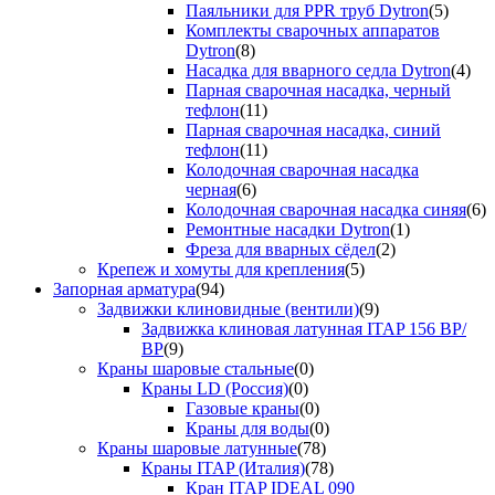
Паяльники для PPR труб Dytron
(5)
Комплекты сварочных аппаратов
Dytron
(8)
Насадка для вварного седла Dytron
(4)
Парная сварочная насадка, черный
тефлон
(11)
Парная сварочная насадка, синий
тефлон
(11)
Колодочная сварочная насадка
черная
(6)
Колодочная сварочная насадка синяя
(6)
Ремонтные насадки Dytron
(1)
Фреза для вварных сёдел
(2)
Крепеж и хомуты для крепления
(5)
Запорная арматура
(94)
Задвижки клиновидные (вентили)
(9)
Задвижка клиновая латунная ITAP 156 ВР/
ВР
(9)
Краны шаровые стальные
(0)
Краны LD (Россия)
(0)
Газовые краны
(0)
Краны для воды
(0)
Краны шаровые латунные
(78)
Краны ITAP (Италия)
(78)
Кран ITAP IDEAL 090