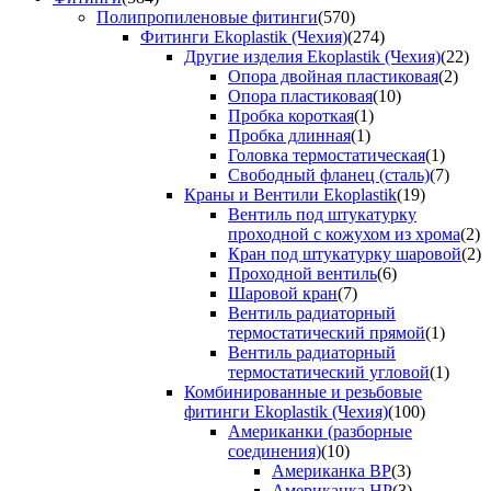
Полипропиленовые фитинги
(570)
Фитинги Ekoplastik (Чехия)
(274)
Другие изделия Ekoplastik (Чехия)
(22)
Опора двойная пластиковая
(2)
Опора пластиковая
(10)
Пробка короткая
(1)
Пробка длинная
(1)
Головка термостатическая
(1)
Свободный фланец (сталь)
(7)
Краны и Вентили Ekoplastik
(19)
Вентиль под штукатурку
проходной с кожухом из хрома
(2)
Кран под штукатурку шаровой
(2)
Проходной вентиль
(6)
Шаровой кран
(7)
Вентиль радиаторный
термостатический прямой
(1)
Вентиль радиаторный
термостатический угловой
(1)
Комбинированные и резьбовые
фитинги Ekoplastik (Чехия)
(100)
Американки (разборные
соединения)
(10)
Американка ВР
(3)
Американка НР
(3)