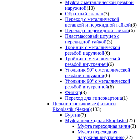
Муфта с металлической резьбой
наружной
(13)
Обратный клапан
(3)
Переход с металлической
вставкой и перекидной гайкой
(8)
Переход с перекидной гайкой
(6)
Пластмассовый штуцер с
перекидной гайкой
(3)
Тройник с металлической
резьбой наружной
(6)
Тройник с металлической
резьбой внутренней
(6)
Угольник 90° с металлической
резьбой наружной
(6)
Угольник 90° с металлической
резьбой внутренней
(6)
Фильтр
(3)
Переход для гипсокартона
(1)
Цельнопластиковые фитинги
Ekoplastik (Чехия)
(133)
Буртик
(7)
Муфта переходная Ekoplastik
(25)
Муфта переходная вн/вн
(3)
Муфта переходная
наружная-внутренняя
(22)