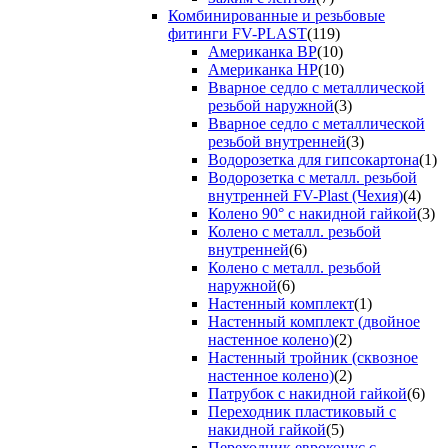
Комбинированные и резьбовые
фитинги FV-PLAST
(119)
Американка ВР
(10)
Американка НР
(10)
Вварное седло с металлической
резьбой наружной
(3)
Вварное седло с металлической
резьбой внутренней
(3)
Водорозетка для гипсокартона
(1)
Водорозетка с металл. резьбой
внутренней FV-Plast (Чехия)
(4)
Колено 90° с накидной гайкой
(3)
Колено с металл. резьбой
внутренней
(6)
Колено с металл. резьбой
наружной
(6)
Настенный комплект
(1)
Настенный комплект (двойное
настенное колено)
(2)
Настенный тройник (сквозное
настенное колено)
(2)
Патрубок с накидной гайкой
(6)
Переходник пластиковый с
накидной гайкой
(5)
Переходник евроконус с