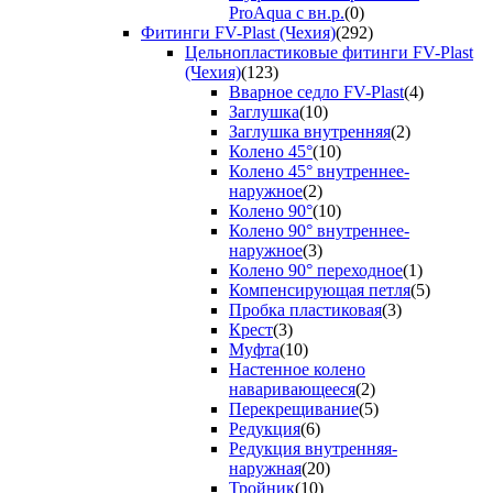
ProAqua с вн.р.
(0)
Фитинги FV-Plast (Чехия)
(292)
Цельнопластиковые фитинги FV-Plast
(Чехия)
(123)
Вварное седло FV-Plast
(4)
Заглушка
(10)
Заглушка внутренняя
(2)
Колено 45°
(10)
Колено 45° внутреннее-
наружное
(2)
Колено 90°
(10)
Колено 90° внутреннее-
наружное
(3)
Колено 90° переходное
(1)
Компенсирующая петля
(5)
Пробка пластиковая
(3)
Крест
(3)
Муфта
(10)
Настенное колено
наваривающееся
(2)
Перекрещивание
(5)
Редукция
(6)
Редукция внутренняя-
наружная
(20)
Тройник
(10)