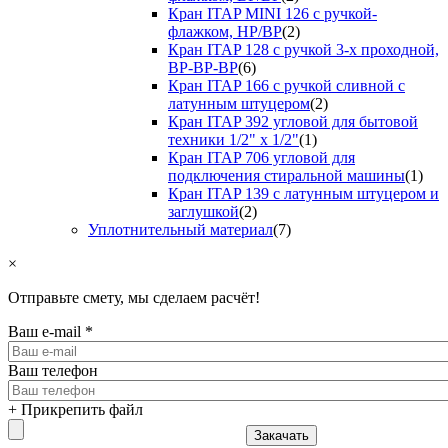
Кран ITAP MINI 126 с ручкой-
флажком, НР/ВР
(2)
Кран ITAP 128 с ручкой 3-х проходной,
ВР-ВР-ВР
(6)
Кран ITAP 166 с ручкой сливной с
латунным штуцером
(2)
Кран ITAP 392 угловой для бытовой
техники 1/2" х 1/2"
(1)
Кран ITAP 706 угловой для
подключения стиральной машины
(1)
Кран ITAP 139 с латунным штуцером и
заглушкой
(2)
Уплотнительный материал
(7)
×
Отправьте смету, мы сделаем расчёт!
Ваш e-mail
*
Ваш телефон
+ Прикрепить файл