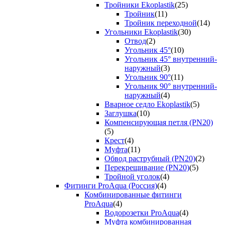
Тройники Ekoplastik
(25)
Тройник
(11)
Тройник переходной
(14)
Угольники Ekoplastik
(30)
Отвод
(2)
Угольник 45°
(10)
Угольник 45° внутренний-
наружный
(3)
Угольник 90°
(11)
Угольник 90° внутренний-
наружный
(4)
Вварное седло Ekoplastik
(5)
Заглушка
(10)
Компенсирующая петля (PN20)
(5)
Крест
(4)
Муфта
(11)
Обвод раструбный (PN20)
(2)
Перекрещивание (PN20)
(5)
Тройной уголок
(4)
Фитинги ProAqua (Россия)
(4)
Комбинированные фитинги
ProAqua
(4)
Водорозетки ProAqua
(4)
Муфта комбинированная