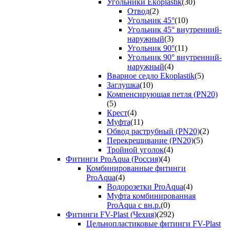
Угольники Ekoplastik
(30)
Отвод
(2)
Угольник 45°
(10)
Угольник 45° внутренний-
наружный
(3)
Угольник 90°
(11)
Угольник 90° внутренний-
наружный
(4)
Вварное седло Ekoplastik
(5)
Заглушка
(10)
Компенсирующая петля (PN20)
(5)
Крест
(4)
Муфта
(11)
Обвод раструбный (PN20)
(2)
Перекрещивание (PN20)
(5)
Тройной уголок
(4)
Фитинги ProAqua (Россия)
(4)
Комбинированные фитинги
ProAqua
(4)
Водорозетки ProAqua
(4)
Муфта комбинированная
ProAqua с вн.р.
(0)
Фитинги FV-Plast (Чехия)
(292)
Цельнопластиковые фитинги FV-Plast