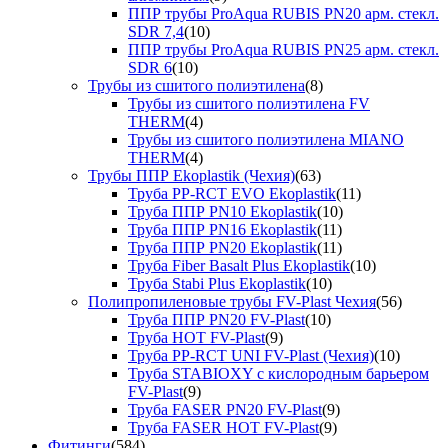
ППР трубы ProAqua RUBIS PN20 арм. стекл.
SDR 7,4
(10)
ППР трубы ProAqua RUBIS PN25 арм. стекл.
SDR 6
(10)
Трубы из сшитого полиэтилена
(8)
Трубы из сшитого полиэтилена FV
THERM
(4)
Трубы из сшитого полиэтилена MIANO
THERM
(4)
Трубы ППР Ekoplastik (Чехия)
(63)
Труба PP-RCT EVO Ekoplastik
(11)
Труба ППР PN10 Ekoplastik
(10)
Труба ППР PN16 Ekoplastik
(11)
Труба ППР PN20 Ekoplastik
(11)
Труба Fiber Basalt Plus Ekoplastik
(10)
Труба Stabi Plus Ekoplastik
(10)
Полипропиленовые трубы FV-Plast Чехия
(56)
Труба ППР PN20 FV-Plast
(10)
Труба HOT FV-Plast
(9)
Труба PP-RCT UNI FV-Plast (Чехия)
(10)
Труба STABIOXY с кислородным барьером
FV-Plast
(9)
Труба FASER PN20 FV-Plast
(9)
Труба FASER HOT FV-Plast
(9)
Фитинги
(584)