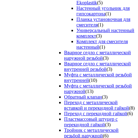
Ekoplastik
(5)
Настенный угольник для
гипсокартона
(1)
Планка установочная для
смесителя
(1)
Универсальный настенный
комплект
(3)
Комплект для смесителя
настенный
(1)
Вварное седло с металлической
наружной резьбой
(3)
Вварное седло с металлической
внутренней резьбой
(3)
Муфта с металлической резьбой
внутренней
(10)
Муфта с металлической резьбой
наружной
(13)
Обратный клапан
(3)
Переход с металлической
вставкой и перекидной гайкой
(8)
Переход с перекидной гайкой
(6)
Пластмассовый штуцер с
перекидной гайкой
(3)
Тройник с металлической
резьбой наружной
(6)