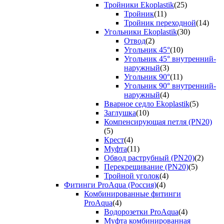
Тройники Ekoplastik
(25)
Тройник
(11)
Тройник переходной
(14)
Угольники Ekoplastik
(30)
Отвод
(2)
Угольник 45°
(10)
Угольник 45° внутренний-
наружный
(3)
Угольник 90°
(11)
Угольник 90° внутренний-
наружный
(4)
Вварное седло Ekoplastik
(5)
Заглушка
(10)
Компенсирующая петля (PN20)
(5)
Крест
(4)
Муфта
(11)
Обвод раструбный (PN20)
(2)
Перекрещивание (PN20)
(5)
Тройной уголок
(4)
Фитинги ProAqua (Россия)
(4)
Комбинированные фитинги
ProAqua
(4)
Водорозетки ProAqua
(4)
Муфта комбинированная