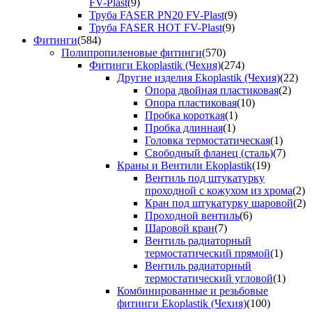
FV-Plast
(9)
Труба FASER PN20 FV-Plast
(9)
Труба FASER HOT FV-Plast
(9)
Фитинги
(584)
Полипропиленовые фитинги
(570)
Фитинги Ekoplastik (Чехия)
(274)
Другие изделия Ekoplastik (Чехия)
(22)
Опора двойная пластиковая
(2)
Опора пластиковая
(10)
Пробка короткая
(1)
Пробка длинная
(1)
Головка термостатическая
(1)
Свободный фланец (сталь)
(7)
Краны и Вентили Ekoplastik
(19)
Вентиль под штукатурку
проходной с кожухом из хрома
(2)
Кран под штукатурку шаровой
(2)
Проходной вентиль
(6)
Шаровой кран
(7)
Вентиль радиаторный
термостатический прямой
(1)
Вентиль радиаторный
термостатический угловой
(1)
Комбинированные и резьбовые
фитинги Ekoplastik (Чехия)
(100)