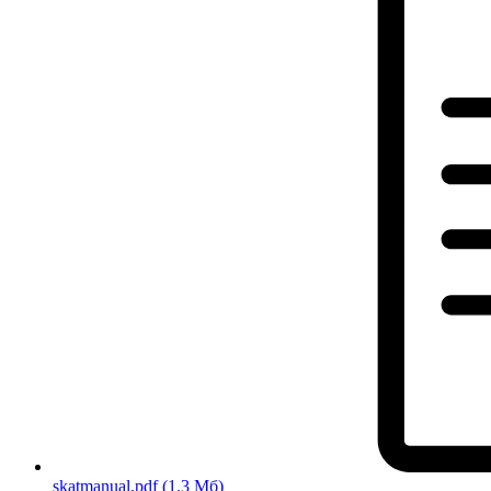
skatmanual.pdf
(1.3 Мб)