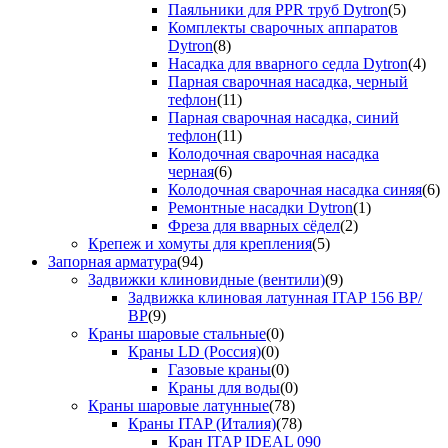
Паяльники для PPR труб Dytron
(5)
Комплекты сварочных аппаратов
Dytron
(8)
Насадка для вварного седла Dytron
(4)
Парная сварочная насадка, черный
тефлон
(11)
Парная сварочная насадка, синий
тефлон
(11)
Колодочная сварочная насадка
черная
(6)
Колодочная сварочная насадка синяя
(6)
Ремонтные насадки Dytron
(1)
Фреза для вварных сёдел
(2)
Крепеж и хомуты для крепления
(5)
Запорная арматура
(94)
Задвижки клиновидные (вентили)
(9)
Задвижка клиновая латунная ITAP 156 ВР/
ВР
(9)
Краны шаровые стальные
(0)
Краны LD (Россия)
(0)
Газовые краны
(0)
Краны для воды
(0)
Краны шаровые латунные
(78)
Краны ITAP (Италия)
(78)
Кран ITAP IDEAL 090