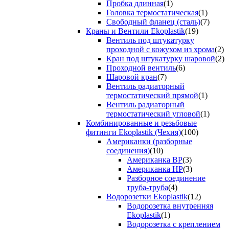
Пробка длинная
(1)
Головка термостатическая
(1)
Свободный фланец (сталь)
(7)
Краны и Вентили Ekoplastik
(19)
Вентиль под штукатурку
проходной с кожухом из хрома
(2)
Кран под штукатурку шаровой
(2)
Проходной вентиль
(6)
Шаровой кран
(7)
Вентиль радиаторный
термостатический прямой
(1)
Вентиль радиаторный
термостатический угловой
(1)
Комбинированные и резьбовые
фитинги Ekoplastik (Чехия)
(100)
Американки (разборные
соединения)
(10)
Американка ВР
(3)
Американка НР
(3)
Разборное соединение
труба-труба
(4)
Водорозетки Ekoplastik
(12)
Водорозетка внутренняя
Ekoplastik
(1)
Водорозетка с креплением